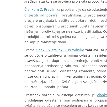
građevina za koje se provjera projekata provodi te 
Člankom 2. Pravilnika
propisano je da se ovlaštenje
o zaštiti od požara
i Pravilnikom, u propisano
provjere projekata iz zaštite od požara fizičkim o
dokazi o ispunjavanju propisanih uvjeta navedeni
rješenjem protiv kojeg se ne može izjaviti žalba. 
produljiti na rok od 5 godina na temelju zahtjeva z
na koje je ovlaštenje dano.
članku 5. stavak 3. Pravilnika
Prema
zahtjevu za 
se odlučuje o zahtjevu, a kojima ovlašteni reviden
usavršavanje, te doprinos unapređenju tehničke s
podnošenja prethodnog zahtjeva. Također se produ
nepravilnosti u radu ovlaštenog revidenta, odn
može ocijeniti pravilnim, kvalitetnim i stručnim. 
ne može izjaviti žalba. Ovlaštenjem se stječe naziv
na izradu i uporabu pečata.
člank
Prestanak važenja ovlaštenja definiran je
produljenje ovlaštenja nije podnesen u propis
ovlaštenja odlučuje se rješenjem protiv kojega se ne