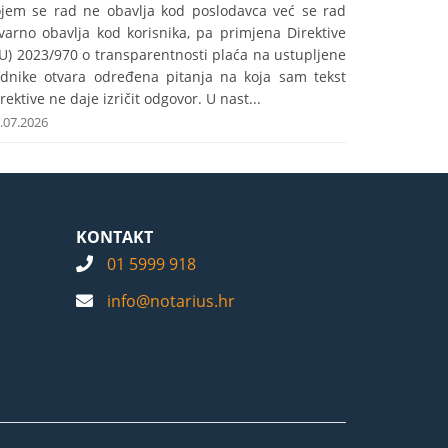
ojem se rad ne obavlja kod poslodavca već se rad
varno obavlja kod korisnika, pa primjena Direktive
U) 2023/970 o transparentnosti plaća na ustupljene
adnike otvara određena pitanja na koja sam tekst
rektive ne daje izričit odgovor. U nast...
.07.2026
KONTAKT
01 5999 918
info@notarius.hr