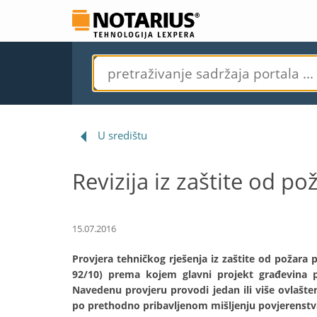
U središtu
Revizija iz zaštite od po
15.07.2016
Provjera tehničkog rješenja iz zaštite od požara 
92/10) prema kojem glavni projekt građevina po
Navedenu provjeru provodi jedan ili više ovlašten
po prethodno pribavljenom mišljenju povjerenstva