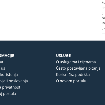
k
st
(E
r
Di
27
RMACIJE
USLUGE
ma
O uslugama i cijenama
 us
Često postavljana pitanja
 korištenja
Korisnička podrška
vjeti poslovanja
O novom portalu
a privatnosti
j portala