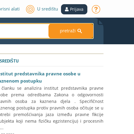
risni alati
U središtu
Prijava
pretraži
S
 SREDIŠTU
nstitut predstavnika pravne osobe u
aznenom postupku
 članku se analizira institut predstavnika pravne
sobe prema odredbama Zakona o odgovornosti
ravnih osoba za kaznena djela . Specifičnost
aznenog postupka protiv pravnih osoba očituje se u
otrebi premošćivanja jaza između pravne fikcije
ubjekta koji nema fizičku egzistenciju) i procesnih
...