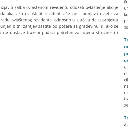
č
zjaviti žalba ovlaštenom revidentu oduzeti ovlaštenje ako je
u
odataka, ako ovlašteni revident više ne ispunjava uvjete za
k
u radu ovlaštenog revidenta, odnosno u slučaju da u projektu
po
spunjen bitni zahtjev zaštite od požara za građevinu, ili ako se
30
 ne dostave traženi podaci potrebni za ocjenu stručnosti i
T
u
p
o
C
ob
ci
na
n
tr
29
T
A