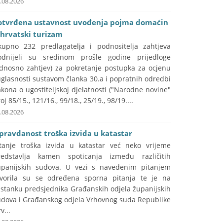
.08.2026
otvrđena ustavnost uvođenja pojma domaćin
 hrvatski turizam
kupno 232 predlagatelja i podnositelja zahtjeva
odnijeli su sredinom prošle godine prijedloge
odnosno zahtjev) za pokretanje postupka za ocjenu
glasnosti sustavom članka 30.a i popratnih odredbi
kona o ugostiteljskoj djelatnosti ("Narodne novine"
oj 85/15., 121/16., 99/18., 25/19., 98/19....
.08.2026
pravdanost troška izvida u katastar
itanje troška izvida u katastar već neko vrijeme
redstavlja kamen spoticanja između različitih
upanijskih sudova. U vezi s navedenim pitanjem
tvorila su se određena sporna pitanja te je na
astanku predsjednika Građanskih odjela županijskih
udova i Građanskog odjela Vrhovnog suda Republike
v...