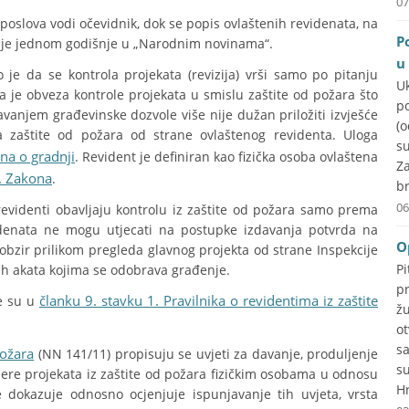
07
oslova vodi očevidnik, dok se popis ovlaštenih revidenata, na
P
juje jednom godišnje u „Narodnim novinama“.
u
je da se kontrola projekata (revizija) vrši samo po pitanju
U
a je obveza kontrole projekata u smislu zaštite od požara što
p
avanjem građevinske dozvole više nije dužan priložiti izvješće
(
ja zaštite od požara od strane ovlaštenog revidenta. Uloga
su
ona o gradnji
. Revident je definiran kao fizička osoba ovlaštena
Za
1. Zakona
.
br
06
 revidenti obavljaju kontrolu iz zaštite od požara samo prema
evidenata ne mogu utjecati na postupke izdavanja potvrda na
O
 obzir prilikom pregleda glavnog projekta od strane Inspekcije
P
ih akata kojima se odobrava građenje.
p
članku 9. stavku 1. Pravilnika o revidentima iz zaštite
e su u
ž
o
s
požara
(NN 141/11) propisuju se uvjeti za davanje, produljenje
s
jere projekata iz zaštite od požara fizičkim osobama u odnosu
Hr
 dokazuje odnosno ocjenjuje ispunjavanje tih uvjeta, vrsta