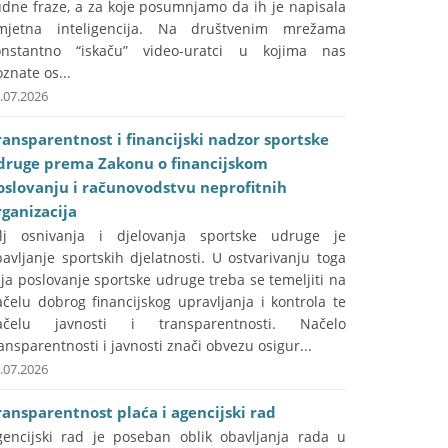
udne fraze, a za koje posumnjamo da ih je napisala
mjetna inteligencija. Na društvenim mrežama
onstantno “iskaču” video-uratci u kojima nas
znate os...
.07.2026
ransparentnost i financijski nadzor sportske
druge prema Zakonu o financijskom
oslovanju i računovodstvu neprofitnih
rganizacija
ilj osnivanja i djelovanja sportske udruge je
avljanje sportskih djelatnosti. U ostvarivanju toga
lja poslovanje sportske udruge treba se temeljiti na
čelu dobrog financijskog upravljanja i kontrola te
ačelu javnosti i transparentnosti. Načelo
ansparentnosti i javnosti znači obvezu osigur...
.07.2026
ransparentnost plaća i agencijski rad
gencijski rad je poseban oblik obavljanja rada u