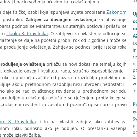
03
sadržaj i način vođenja očevidnika o ovlaštenjima.
Zakonom
 daje fizičkoj osobi koja ispunjava uvjete propisane
U
m postupku.
Zahtjev za davanjem ovlaštenja
za obavljanje
o
sobama podnosi se Ministarstvu unutarnjih poslova i prilažu se
u
članku 3. Pravilnika
h u
. O zahtjevu za ovlaštenje odlučuje se
A
Ovlaštenje se daje na početni probni rok od 2 godine i može se
D
a produljenje ovlaštenja. Zahtjev se podnosi prije isteka roka
i
r
no
produljenje ovlaštenja
prilažu se novi dokazi na temelju kojih
p
t dokazuje opseg i kvalitetu rada, stručno osposobljavanje i
2
truke u području zaštite od požara u razdoblju proteklom od
vr
ljuje ako u prethodnom razdoblju nisu utvrđeni nedostatci i
osno ako se rad ovlaštenog revidenta u prethodnom periodu
31
O produljenju ovlaštenja odlučuje se rješenjem protiv kojeg se
P
 „ovlašteni revident za zaštitu od požara“, upisni broj i pravo
g
S
om 8. Pravilnika
, i to na: vlastiti zahtjev, ako zahtjev za
p
anom roku, odnosno ako je odbijen. O prestanku važenja
do
 može izjaviti žalba.