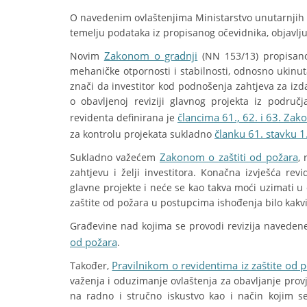
O navedenim ovlaštenjima Ministarstvo unutarnjih p
temelju podataka iz propisanog očevidnika, objavl
Zakonom o gradnji
Novim
(NN 153/13) propisano 
mehaničke otpornosti i stabilnosti, odnosno ukinut
znači da investitor kod podnošenja zahtjeva za izd
o obavljenoj reviziji glavnog projekta iz područ
člancima 61., 62. i 63. Zak
revidenta definirana je
članku 61. stavku 
za kontrolu projekata sukladno
Zakonom o zaštiti od požara
Sukladno važećem
,
zahtjevu i želji investitora. Konačna izvješća r
glavne projekte i neće se kao takva moći uzimati u
zaštite od požara u postupcima ishođenja bilo kakv
Građevine nad kojima se provodi revizija naveden
od požara
.
Pravilnikom o revidentima iz zaštite od 
Također,
važenja i oduzimanje ovlaštenja za obavljanje prov
na radno i stručno iskustvo kao i način kojim se