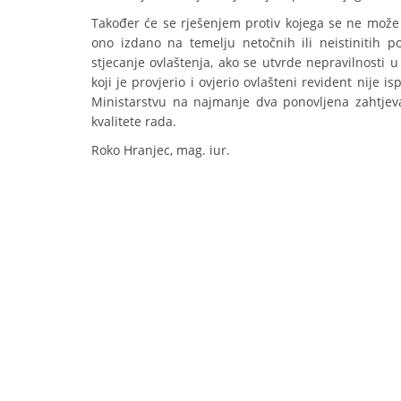
Također će se rješenjem protiv kojega se ne može i
ono izdano na temelju netočnih ili neistinitih p
stjecanje ovlaštenja, ako se utvrde nepravilnosti 
koji je provjerio i ovjerio ovlašteni revident nije i
Ministarstvu na najmanje dva ponovljena zahtjeva
kvalitete rada.
Roko Hranjec, mag. iur.