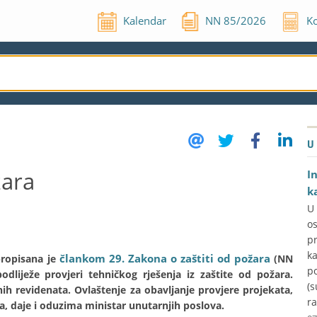
Kalendar
NN
85
/
2026
Ko
U
žara
I
k
U
o
p
k
člankom 29. Zakona o zaštiti od požara
propisana je
(NN
p
dliježe provjeri tehničkog rješenja iz zaštite od požara.
(s
ih revidenata. Ovlaštenje za obavljanje provjere projekata,
ra
, daje i oduzima ministar unutarnjih poslova.