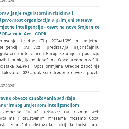
.08.2026
pravljanje regulatornim rizicima i
dgovornost organizacija u primjeni sustava
mjetne inteligencije - osvrt na nove Smjernice
ZOP-a za AI Act i GDPR
onošenje Uredbe (EU) 2024/1689 o umjetnoj
nteligenciji (AI Act) predstavlja najznačajniju
egulatornu intervenciju Europske unije u području
vih tehnologija od donošenja Opće uredbe o zaštiti
odataka (GDPR) . Opća primjena Uredbe započinje
. kolovoza 2026., dok su određene obveze počele
...
.07.2026
ravne obveze označavanja sadržaja
eneriranog umjetnom inteligencijom
vakodnevno čitajući tekstove na raznim web
ortalima i društvenim mrežama možemo uočiti
sta jednoličnih tekstova koji nerijetko koriste neke