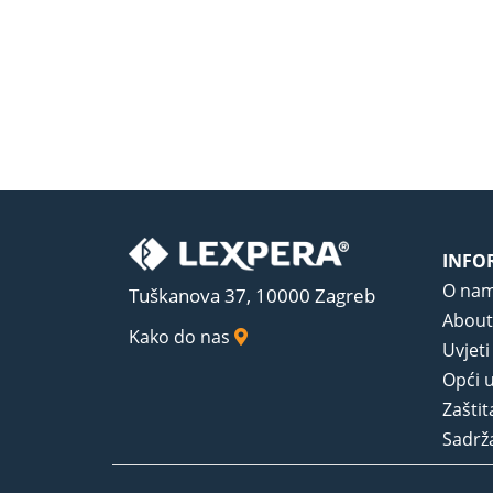
INFO
O na
Tuškanova 37, 10000 Zagreb
About
Kako do nas
Uvjeti
Opći u
Zaštit
Sadrža