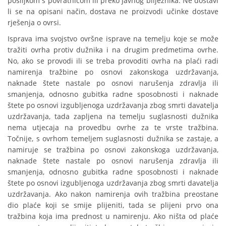
pošiljkom s povratnicom ili preko javnog bilježnika. Ne dostavi
li se na opisani način, dostava ne proizvodi učinke dostave
rješenja o ovrsi.
Isprava ima svojstvo ovršne isprave na temelju koje se može
tražiti ovrha protiv dužnika i na drugim predmetima ovrhe.
No, ako se provodi ili se treba provoditi ovrha na plaći radi
namirenja tražbine po osnovi zakonskoga uzdržavanja,
naknade štete nastale po osnovi narušenja zdravlja ili
smanjenja, odnosno gubitka radne sposobnosti i naknade
štete po osnovi izgubljenoga uzdržavanja zbog smrti davatelja
uzdržavanja, tada zapljena na temelju suglasnosti dužnika
nema utjecaja na provedbu ovrhe za te vrste tražbina.
Točnije, s ovrhom temeljem suglasnosti dužnika se zastaje, a
namiruje se tražbina po osnovi zakonskoga uzdržavanja,
naknade štete nastale po osnovi narušenja zdravlja ili
smanjenja, odnosno gubitka radne sposobnosti i naknade
štete po osnovi izgubljenoga uzdržavanja zbog smrti davatelja
uzdržavanja. Ako nakon namirenja ovih tražbina preostane
dio plaće koji se smije plijeniti, tada se plijeni prvo ona
tražbina koja ima prednost u namirenju. Ako ništa od plaće