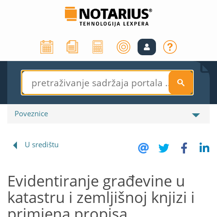
S
Poveznice
U središtu
Evidentiranje građevine u
katastru i zemljišnoj knjizi i
primjena propisa