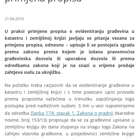
21.04.2016
U praksi primjene propisa o evidentiranju građevina u
katastru i zemljišnoj knjizi javljaju se pitanja vezana za
primjenu propisa, odnosno – upisuje li se postojeća zgrada
prema zakonu prema kojem je izdana pravomoćna
građevinska dozvola ili uporabna dozvola ili prema
odredbama zakona koji je na snazi u vrijeme predaje
zahtjeva sudu za uknjižbu.
Na početku treba razjasniti da se evidentiranje građevine u
katastru i zemljišnoj knjizi i s time povezani upisi provode
prema propisima važećima u trenutku započinjanja toga
postupka pred nadležnim sudom. S tim u vezi napominjemo
članka 174. stavak 1. Zakona o gradnji
da odredba
(Narodne
novine, broj 153/13) propisuje da se za građevine upisane u
zemljišnu knjigu do dana stupanja na snagu toga Zakona na
zahtjev vlasnika građevine, u posjedovnici zemljišne knjige