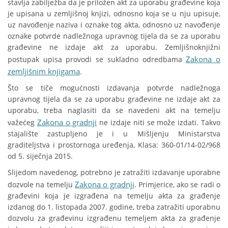
stavlja zabilježba da je priložen akt za uporabu građevine koja
je upisana u zemljišnoj knjizi, odnosno koja se u nju upisuje,
uz navođenje naziva i oznake tog akta, odnosno uz navođenje
oznake potvrde nadležnoga upravnog tijela da se za uporabu
građevine ne izdaje akt za uporabu. Zemljišnoknjižni
Zakona o
postupak upisa provodi se sukladno odredbama
zemljišnim knjigama
.
Što se tiče mogućnosti izdavanja potvrde nadležnoga
upravnog tijela da se za uporabu građevine ne izdaje akt za
uporabu, treba naglasiti da se navedeni akt na temelju
Zakona o gradnji
važećeg
ne izdaje niti se može izdati. Takvo
stajalište zastupljeno je i u Mišljenju Ministarstva
graditeljstva i prostornoga uređenja, Klasa: 360-01/14-02/968
od 5. siječnja 2015.
Slijedom navedenog, potrebno je zatražiti izdavanje uporabne
Zakona o gradnji
dozvole na temelju
. Primjerice, ako se radi o
građevini koja je izgrađena na temelju akta za građenje
izdanog do 1. listopada 2007. godine, treba zatražiti uporabnu
dozvolu za građevinu izgrađenu temeljem akta za građenje