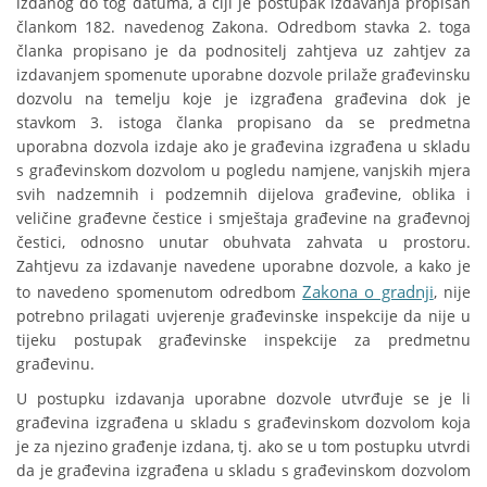
izdanog do tog datuma, a čiji je postupak izdavanja propisan
člankom 182. navedenog Zakona. Odredbom stavka 2. toga
članka propisano je da podnositelj zahtjeva uz zahtjev za
izdavanjem spomenute uporabne dozvole prilaže građevinsku
dozvolu na temelju koje je izgrađena građevina dok je
stavkom 3. istoga članka propisano da se predmetna
uporabna dozvola izdaje ako je građevina izgrađena u skladu
s građevinskom dozvolom u pogledu namjene, vanjskih mjera
svih nadzemnih i podzemnih dijelova građevine, oblika i
veličine građevne čestice i smještaja građevine na građevnoj
čestici, odnosno unutar obuhvata zahvata u prostoru.
Zahtjevu za izdavanje navedene uporabne dozvole, a kako je
Zakona o gradnji
to navedeno spomenutom odredbom
, nije
potrebno prilagati uvjerenje građevinske inspekcije da nije u
tijeku postupak građevinske inspekcije za predmetnu
građevinu.
U postupku izdavanja uporabne dozvole utvrđuje se je li
građevina izgrađena u skladu s građevinskom dozvolom koja
je za njezino građenje izdana, tj. ako se u tom postupku utvrdi
da je građevina izgrađena u skladu s građevinskom dozvolom