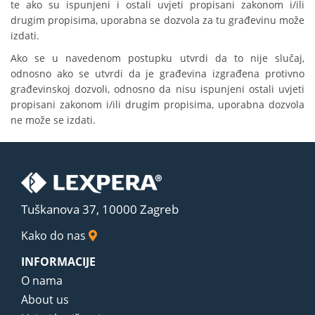
te ako su ispunjeni i ostali uvjeti propisani zakonom i/ili
drugim propisima, uporabna se dozvola za tu građevinu može
izdati.
Ako se u navedenom postupku utvrdi da to nije slučaj,
odnosno ako se utvrdi da je građevina izgrađena protivno
građevinskoj dozvoli, odnosno da nisu ispunjeni ostali uvjeti
propisani zakonom i/ili drugim propisima, uporabna dozvola
ne može se izdati.
Tuškanova 37, 10000 Zagreb
Kako do nas
INFORMACIJE
O nama
About us