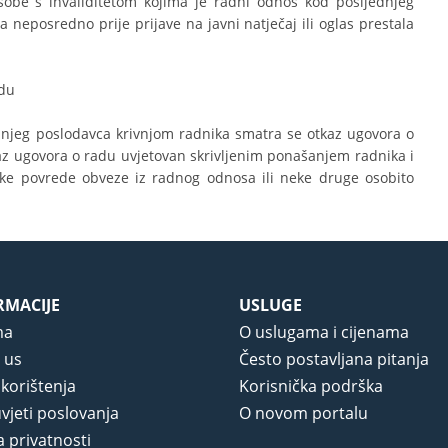
sobe s invaliditetom kojima je radni odnos kod posljednjeg
a neposredno prije prijave na javni natječaj ili oglas prestala
adu
jeg poslodavca krivnjom radnika smatra se otkaz ugovora o
z ugovora o radu uvjetovan skrivljenim ponašanjem radnika i
ške povrede obveze iz radnog odnosa ili neke druge osobito
RMACIJE
USLUGE
ma
O uslugama i cijenama
 us
Često postavljana pitanja
 korištenja
Korisnička podrška
vjeti poslovanja
O novom portalu
a privatnosti