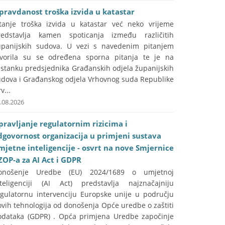
pravdanost troška izvida u katastar
itanje troška izvida u katastar već neko vrijeme
redstavlja kamen spoticanja između različitih
upanijskih sudova. U vezi s navedenim pitanjem
tvorila su se određena sporna pitanja te je na
astanku predsjednika Građanskih odjela županijskih
udova i Građanskog odjela Vrhovnog suda Republike
v...
.08.2026
pravljanje regulatornim rizicima i
dgovornost organizacija u primjeni sustava
mjetne inteligencije - osvrt na nove Smjernice
ZOP-a za AI Act i GDPR
onošenje Uredbe (EU) 2024/1689 o umjetnoj
nteligenciji (AI Act) predstavlja najznačajniju
egulatornu intervenciju Europske unije u području
vih tehnologija od donošenja Opće uredbe o zaštiti
odataka (GDPR) . Opća primjena Uredbe započinje