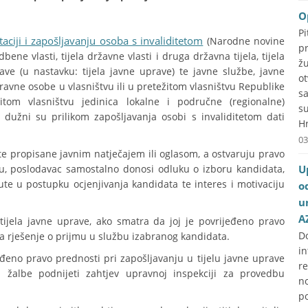
O
P
aciji i zapošljavanju osoba s invaliditetom
(Narodne novine
p
bene vlasti, tijela državne vlasti i druga državna tijela, tijela
ž
ve (u nastavku: tijela javne uprave) te javne službe, javne
o
ravne osobe u vlasništvu ili u pretežitom vlasništvu Republike
s
itom vlasništvu jedinica lokalne i područne (regionalne)
s
dužni su prilikom zapošljavanja osobi s invaliditetom dati
Hr
03
ete propisane javnim natječajem ili oglasom, a ostvaruju pravo
, poslodavac samostalno donosi odluku o izboru kandidata,
U
ute u postupku ocjenjivanja kandidata te interes i motivaciju
o
u
A
ijela javne uprave, ako smatra da joj je povrijeđeno pravo
D
na rješenje o prijmu u službu izabranog kandidata.
i
eđeno pravo prednosti pri zapošljavanju u tijelu javne uprave
r
lbe podnijeti zahtjev upravnoj inspekciji za provedbu
no
p