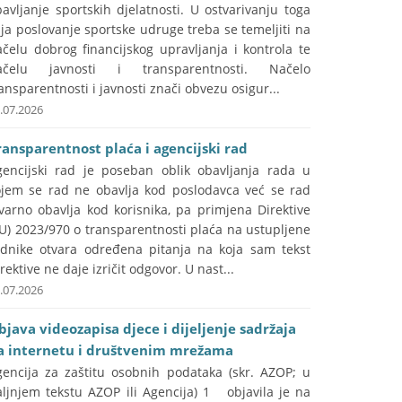
avljanje sportskih djelatnosti. U ostvarivanju toga
lja poslovanje sportske udruge treba se temeljiti na
čelu dobrog financijskog upravljanja i kontrola te
ačelu javnosti i transparentnosti. Načelo
ansparentnosti i javnosti znači obvezu osigur...
.07.2026
ransparentnost plaća i agencijski rad
gencijski rad je poseban oblik obavljanja rada u
ojem se rad ne obavlja kod poslodavca već se rad
varno obavlja kod korisnika, pa primjena Direktive
U) 2023/970 o transparentnosti plaća na ustupljene
adnike otvara određena pitanja na koja sam tekst
rektive ne daje izričit odgovor. U nast...
.07.2026
bjava videozapisa djece i dijeljenje sadržaja
a internetu i društvenim mrežama
gencija za zaštitu osobnih podataka (skr. AZOP; u
aljnjem tekstu AZOP ili Agencija) 1 objavila je na