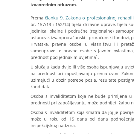
izvanrednim otkazom.
članku 9. Zakona o profesionalnoj rehabilit
Prema
br. 157/13 i 152/14) tijela državne uprave, tijela sud
jedinica lokalne i područne (regionalne) samoupra
ustanove, izvanproračunski i proračunski fondovi, p
Hrvatske, pravne osobe u vlasništvu ili pretež
samouprave te pravne osobe s javnim ovlastima, 
1
prednost pod jednakim uvjetima
.
U slučaju kada dvije ili više osoba ispunjavaju uvj
na prednost pri zapošljavanju prema ovom Zakonu
uzimajući u obzir potrebe posla, rezultate postign
kandidata.
Osoba s invaliditetom koja ne bude primljena u t
prednosti pri zapošljavanju, može podnijeti žalbu 
Osoba s invaliditetom koja smatra da joj je povrij
može u roku od 15 dana od dana podnošenja ža
inspekcijskog nadzora.