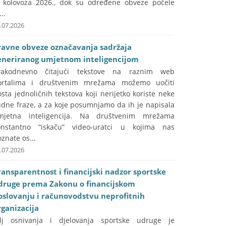
. kolovoza 2026., dok su određene obveze počele
...
.07.2026
ravne obveze označavanja sadržaja
eneriranog umjetnom inteligencijom
vakodnevno čitajući tekstove na raznim web
ortalima i društvenim mrežama možemo uočiti
sta jednoličnih tekstova koji nerijetko koriste neke
udne fraze, a za koje posumnjamo da ih je napisala
mjetna inteligencija. Na društvenim mrežama
onstantno “iskaču” video-uratci u kojima nas
znate os...
.07.2026
ransparentnost i financijski nadzor sportske
druge prema Zakonu o financijskom
oslovanju i računovodstvu neprofitnih
rganizacija
ilj osnivanja i djelovanja sportske udruge je