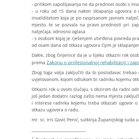
- prilikom zapošljavanja ne da prednost osobi s inva
- u roku od 15 dana nakon sklapanja ugovora o 
invaliditetom koja je po raspisanom javnom natječ
mjesto, te se pozvala na pravo prednosti pri zapo
natječaja, odnosno oglasa
- s osobom kojoj je rješenjem utvrđena povreda pra
od osam dana od otkaza ugovora čijim je sklapanje
Dakle, zbog činjenice da je u tijeku otkazni rok oso
Zakonu o profesionalnoj rehabilitaciji i za
prema
Zbog toga valja zaključiti da bi poslodavac trebao
uvjetovanom, kojom odlukom bi radniku kojemu otka
Otkazni rok u ovom slučaju, s obzirom da radni odn
još jedan dodatni razlog zašto nema mjesta zaključ
i interese radnika kojemu treba otkazati ugovor 
otkazu ugovora o radu.
mr. sc. Iris Gović Penić, sutkinja Županijskog suda 
_____________________________
1