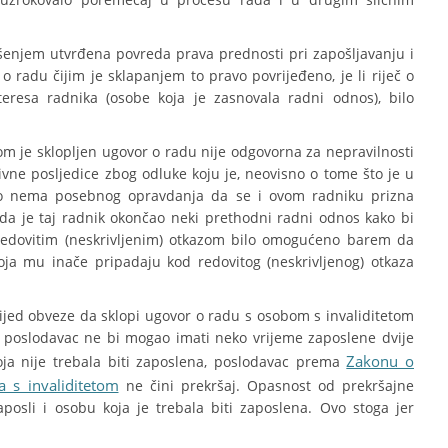
ešenjem utvrđena povreda prava prednosti pri zapošljavanju i
 radu čijim je sklapanjem to pravo povrijeđeno, je li riječ o
nteresa radnika (osobe koja je zasnovala radni odnos), bilo
jom je sklopljen ugovor o radu nije odgovorna za nepravilnosti
tivne posljedice zbog odluke koju je, neovisno o tome što je u
 što nema posebnog opravdanja da se i ovom radniku prizna
a je taj radnik okončao neki prethodni radni odnos kako bi
 redovitim (neskrivljenim) otkazom bilo omogućeno barem da
oja mu inače pripadaju kod redovitog (neskrivljenog) otkaza
ijed obveze da sklopi ugovor o radu s osobom s invaliditetom
a poslodavac ne bi mogao imati neko vrijeme zaposlene dvije
Zakonu o
ja nije trebala biti zaposlena, poslodavac prema
ba s invaliditetom
ne čini prekršaj. Opasnost od prekršajne
osli i osobu koja je trebala biti zaposlena. Ovo stoga jer