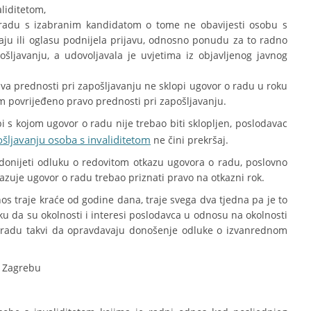
liditetom,
radu s izabranim kandidatom o tome ne obavijesti osobu s
aju ili oglasu podnijela prijavu, odnosno ponudu za to radno
šljavanju, a udovoljavala je uvjetima iz objavljenog javnog
va prednosti pri zapošljavanju ne sklopi ugovor o radu u roku
m povrijeđeno pravo prednosti pri zapošljavanju.
bi s kojom ugovor o radu nije trebao biti sklopljen, poslodavac
pošljavanju osoba s invaliditetom
ne čini prekršaj.
 donijeti odluku o redovitom otkazu ugovora o radu, poslovno
zuje ugovor o radu trebao priznati pravo na otkazni rok.
os traje kraće od godine dana, traje svega dva tjedna pa je to
ku da su okolnosti i interesi poslodavca u odnosu na okolnosti
o radu takvi da opravdavaju donošenje odluke o izvanrednom
u Zagrebu