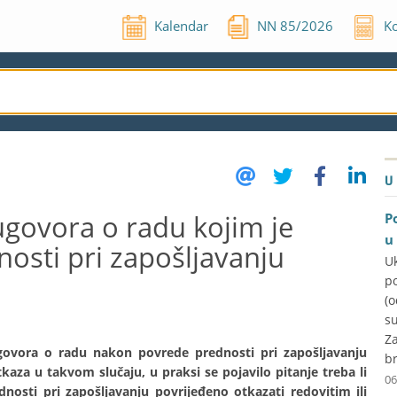
Kalendar
NN
85
/
2026
Ko
U
ugovora o radu kojim je
P
u
osti pri zapošljavanju
U
p
(
su
Za
vora o radu nakon povrede prednosti pri zapošljavanju
br
kaza u takvom slučaju, u praksi se pojavilo pitanje treba li
06
nosti pri zapošljavanju povrijeđeno otkazati redovitim ili