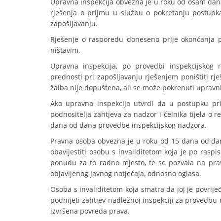
Upravna inspekcija obvezna je u roku od osam dana 
rješenja o prijmu u službu o pokretanju postupka
zapošljavanju.
Rješenje o rasporedu doneseno prije okončanja p
ništavim.
Upravna inspekcija, po provedbi inspekcijskog 
prednosti pri zapošljavanju rješenjem poništiti rj
žalba nije dopuštena, ali se može pokrenuti upravni
Ako upravna inspekcija utvrdi da u postupku pri
podnositelja zahtjeva za nadzor i čelnika tijela o
dana od dana provedbe inspekcijskog nadzora.
Pravna osoba obvezna je u roku od 15 dana od da
obavijestiti osobu s invaliditetom koja je po rasp
ponudu za to radno mjesto, te se pozvala na pravo
objavljenog javnog natječaja, odnosno oglasa.
Osoba s invaliditetom koja smatra da joj je povrij
podnijeti zahtjev nadležnoj inspekciji za provedbu
izvršena povreda prava.