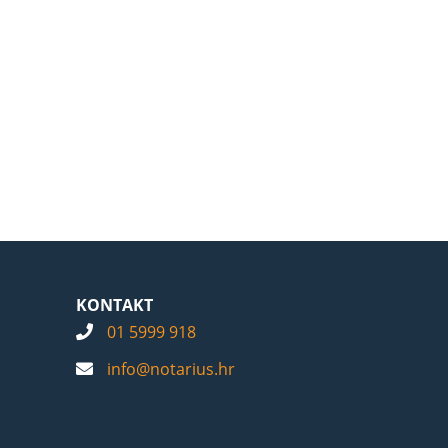
KONTAKT
01 5999 918
info@notarius.hr