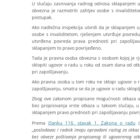
U slučaju zasnivanja radnog odnosa sklapanjem u
obvezna je razmotriti zahtjev osobe s invalidit
postupak.
Ako nadležna inspekcija utvrdi da je sklapanjem u
osobe s invaliditetom, rješenjem utvrđuje povredu 
utvrđena povreda prava prednosti pri zapošljav
sklapanjem to pravo povrijeđeno.
Tada je pravna osoba obvezna s osobom kojoj je r
sklopiti ugovor o radu u roku od osam dana od otk
pri zapošljavanju.
Ako pravna osoba u tom roku ne sklopi ugovor o r
zapošljavanju, smatra se da je ugovor o radu skloplj
Zbog ove zakonom propisane mogućnosti otkaza ug
bez propisivanja vrste otkaza u takvom slučaju, u 
sklapanjem pravo prednosti pri zapošljavanju povri
članku 116. stavak 1. Zakona o radu
Prema
(
„poslodavac i radnik imaju opravdani razlog za otkaz
bez obveze poštivanja propisanog ili ugovorenog ot