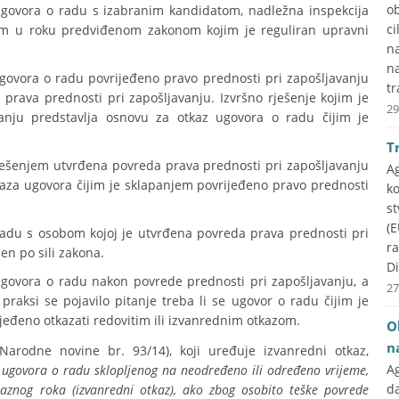
ob
govora o radu s izabranim kandidatom, nadležna inspekcija
ci
etom u roku predviđenom zakonom kojim je reguliran upravni
na
n
govora o radu povrijeđeno pravo prednosti pri zapošljavanju
tr
prava prednosti pri zapošljavanju. Izvršno rješenje kojim je
29
anju predstavlja osnovu za otkaz ugovora o radu čijim je
T
ješenjem utvrđena povreda prava prednosti pri zapošljavanju
A
aza ugovora čijim je sklapanjem povrijeđeno pravo prednosti
k
st
(E
adu s osobom kojoj je utvrđena povreda prava prednosti pri
r
en po sili zakona.
Di
ovora o radu nakon povrede prednosti pri zapošljavanju, a
27
praksi se pojavilo pitanje treba li se ugovor o radu čijim je
jeđeno otkazati redovitim ili izvanrednim otkazom.
O
n
Narodne novine br. 93/14), koji uređuje izvanredni otkaz,
A
 ugovora o radu sklopljenog na neodređeno ili određeno vrijeme,
d
kaznog roka (izvanredni otkaz), ako zbog osobito teške povrede