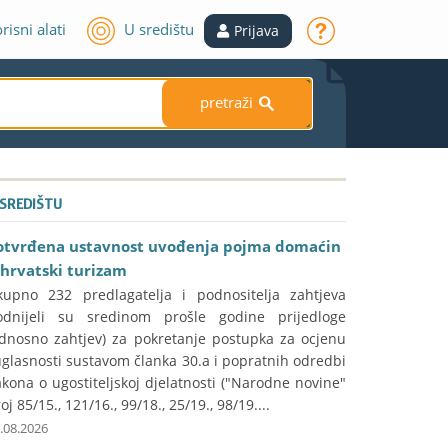
risni alati
U središtu
Prijava
pretraži
S
 SREDIŠTU
otvrđena ustavnost uvođenja pojma domaćin
 hrvatski turizam
kupno 232 predlagatelja i podnositelja zahtjeva
odnijeli su sredinom prošle godine prijedloge
odnosno zahtjev) za pokretanje postupka za ocjenu
glasnosti sustavom članka 30.a i popratnih odredbi
kona o ugostiteljskoj djelatnosti ("Narodne novine"
oj 85/15., 121/16., 99/18., 25/19., 98/19....
.08.2026