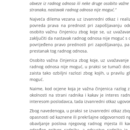
obveze iz radnog odnosa ili neke druge osobito važne č
stranaka, nastavak radnog odnosa nije moguć.“
Najveća dilema vezana uz izvanredni otkaz i realiz
povreda prava na prednost pri zapošljavanju o
osobito važnu činjenicu zbog koje se, uz uvažavan
zaključiti da nastavak radnog odnosa nije moguć s 
povrijeđeno pravo prednosti pri zapošljavanju, 
prestanak tog radnog odnosa.
Osobito važna činjenica zbog koje, uz uvažavanje 
radnog odnosa nije moguć, u praksi se tumači dosta
zaista tako ozbiljni razlozi zbog kojih, u pravilu
moguć.
Naime, kod ocjene koja je važna činjenica razlog za
okolnosti na strani radnika i kakav je interes rad
interesom poslodavca, tada izvanredni otkaz ugovor
Zbog navedenoga, u praksi se izvanredni otkaz zbo
opasnosti od kaznene ili prekršajne odgovornosti n
obavljanje poslova njegovog radnog mjesta ili ka
određen pritvor radniku, a odsustvo radnika j