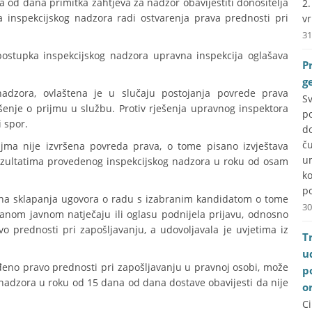
od dana primitka zahtjeva za nadzor obavijestiti donositelja
2
 inspekcijskog nadzora radi ostvarenja prava prednosti pri
vr
31
ostupka inspekcijskog nadzora upravna inspekcija oglašava
P
g
nadzora, ovlaštena je u slučaju postojanja povrede prava
S
ešenje o prijmu u službu. Protiv rješenja upravnog inspektora
p
 spor.
do
č
jma nije izvršena povreda prava, o tome pisano izvještava
u
 rezultatima provedenog inspekcijskog nadzora u roku od osam
k
po
na sklapanja ugovora o radu s izabranim kandidatom o tome
30
isanom javnom natječaju ili oglasu podnijela prijavu, odnosno
 prednosti pri zapošljavanju, a udovoljavala je uvjetima iz
T
u
eđeno pravo prednosti pri zapošljavanju u pravnoj osobi, može
p
 nadzora u roku od 15 dana od dana dostave obavijesti da nije
o
C