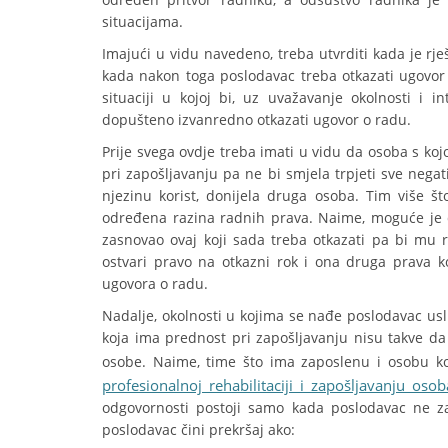
situacijama.
Imajući u vidu navedeno, treba utvrditi kada je rj
kada nakon toga poslodavac treba otkazati ugovor o
situaciji u kojoj bi, uz uvažavanje okolnosti i i
dopušteno izvanredno otkazati ugovor o radu.
Prije svega ovdje treba imati u vidu da osoba s ko
pri zapošljavanju pa ne bi smjela trpjeti sve nega
njezinu korist, donijela druga osoba. Tim više
određena razina radnih prava. Naime, moguće je d
zasnovao ovaj koji sada treba otkazati pa bi mu
ostvari pravo na otkazni rok i ona druga prava k
ugovora o radu.
Nadalje, okolnosti u kojima se nađe poslodavac usl
koja ima prednost pri zapošljavanju nisu takve d
osobe. Naime, time što ima zaposlenu i osobu ko
profesionalnoj rehabilitaciji i zapošljavanju oso
odgovornosti postoji samo kada poslodavac ne zap
poslodavac čini prekršaj ako: