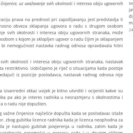
s
injenice, uz uvažavanje svih okolnosti i interesa obiju ugovornih
j
d
aciju prava na prednost pri zapošljavanju jest predstavlja li
mr
dnosno obveza sklapanja ugovora o radu s drugom osobom
24
je svih okolnosti i interesa obiju ugovornih stranaka, može
osobom s kojom je sklopljen ugovor o radu čijim je sklapanjem
pa bi nemogućnost nastavka radnog odnosa opravdavala hitni
svih okolnosti i interesa obiju ugovornih stranaka, nastavak
 restriktivno. Uobičajeno je riječ o situacijama kada postoje
 gledajući iz pozicije poslodavca, nastavak radnog odnosa nije
 izvanredni otkaz uvijek je bitno utvrditi i ocijeniti kakve su
nika pa ako je interes radnika u nesrazmjeru s okolnostima i
a o radu nije dopušten.
g važne činjenice najčešće dopušta kada se poslodavac izlaže
pr. zbog gubitka licence radnika kada je licenca neophodna za
da je nastupio gubitak povjerenja u radnika, zatim kada je
e uzrokovalo poremećaj u procesu rada i u drugim sličnim