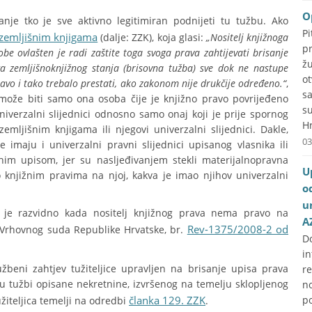
O
anje tko je sve aktivno legitimiran podnijeti tu tužbu. Ako
P
 zemljišnim knjigama
(dalje: ZZK), koja glasi:
„Nositelj knjižnoga
p
be ovlašten je radi zaštite toga svoga prava zahtijevati brisanje
ž
ga zemljišnoknjižnog stanja (brisovna tužba) sve dok ne nastupe
o
ravo i tako trebalo prestati, ako zakonom nije drukčije određeno.“
,
s
 može biti samo ona osoba čije je knjižno pravo povrijeđeno
s
 univerzalni slijednici odnosno samo onaj koji je prije spornog
Hr
emljišnim knjigama ili njegovi univerzalni slijednici. Dakle,
03
 imaju i univerzalni pravni slijednici upisanog vlasnika ili
rnim upisom, jer su nasljeđivanjem stekli materijalnopravna
U
knjižnim pravima na njoj, kakva je imao njihov univerzalni
o
u
je je razvidno kada nositelj knjižnog prava nema pravo na
A
Rev-1375/2008-2 od
 Vrhovnog suda Republike Hrvatske, br.
D
i
žbeni zahtjev tužiteljice upravljen na brisanje upisa prava
r
 u tužbi opisane nekretnine, izvršenog na temelju sklopljenog
no
članka 129. ZZK
p
žiteljica temelji na odredbi
.