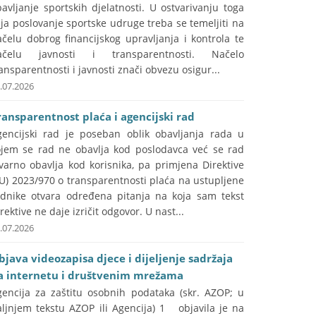
avljanje sportskih djelatnosti. U ostvarivanju toga
lja poslovanje sportske udruge treba se temeljiti na
čelu dobrog financijskog upravljanja i kontrola te
ačelu javnosti i transparentnosti. Načelo
ansparentnosti i javnosti znači obvezu osigur...
.07.2026
ransparentnost plaća i agencijski rad
gencijski rad je poseban oblik obavljanja rada u
ojem se rad ne obavlja kod poslodavca već se rad
varno obavlja kod korisnika, pa primjena Direktive
U) 2023/970 o transparentnosti plaća na ustupljene
adnike otvara određena pitanja na koja sam tekst
rektive ne daje izričit odgovor. U nast...
.07.2026
bjava videozapisa djece i dijeljenje sadržaja
a internetu i društvenim mrežama
gencija za zaštitu osobnih podataka (skr. AZOP; u
aljnjem tekstu AZOP ili Agencija) 1 objavila je na