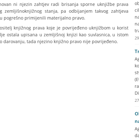
ob
snovan ni njezin zahtjev radi brisanja sporne uknjižbe prava
ci
eg zemljišnoknjižnog stanja, pa odbijanjem takvog zahtjeva
na
su pogrešno primijenili materijalno pravo.
n
itelj knjižnog prava koje je povrijeđeno uknjižbom u korist
tr
lje ostala upisana u zemljišnoj knjizi kao suvlasnica, u istom
29
o darovanju, tada njezino knjižno pravo nije povrijeđeno.
T
A
k
st
(E
r
Di
27
O
n
A
d