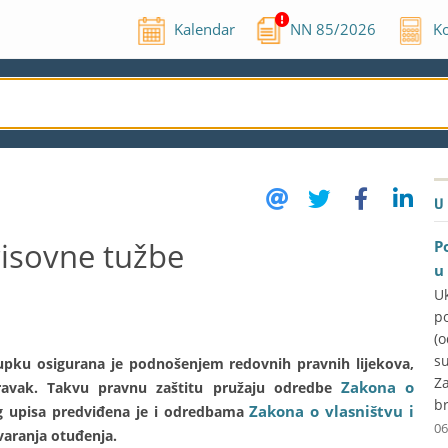
Kalendar
NN
85
/
2026
Ko
U
isovne tužbe
P
u
U
p
(
su
tupku osigurana je podnošenjem redovnih pravnih lijekova,
Za
Zakona o
ravak. Takvu pravnu zaštitu pružaju odredbe
br
Zakona o vlasništvu i
og upisa predviđena je i odredbama
06
aranja otuđenja.