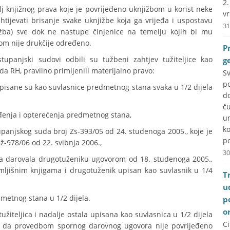
2
lj knjižnog prava koje je povrijeđeno uknjižbom u korist neke
vr
htijevati brisanje svake uknjižbe koja ga vrijeđa i uspostavu
31
tužba) sve dok ne nastupe činjenice na temelju kojih bi mu
nom nije drukčije određeno.
P
tupanjski sudovi odbili su tužbeni zahtjev tužiteljice kao
g
a RH, pravilno primijenili materijalno pravo:
S
p
e) upisane su kao suvlasnice predmetnog stana svaka u 1/2 dijela
do
č
tuđenja i opterećenja predmetnog stana,
u
k
stupanjskog suda broj Zs-393/05 od 24. studenoga 2005., koje je
po
-978/06 od 22. svibnja 2006.,
30
ana darovala drugotuženiku ugovorom od 18. studenoga 2005.,
mljišnim knjigama i drugotuženik upisan kao suvlasnik u 1/4
T
u
dmetnog stana u 1/2 dijela.
p
o
žiteljica i nadalje ostala upisana kao suvlasnica u 1/2 dijela
C
li da provedbom spornog darovnog ugovora nije povrijeđeno