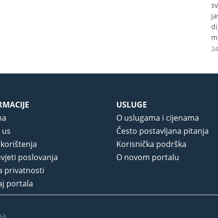
s
j
d
mr
24
RMACIJE
USLUGE
ma
O uslugama i cijenama
 us
Često postavljana pitanja
 korištenja
Korisnička podrška
vjeti poslovanja
O novom portalu
a privatnosti
j portala
na.