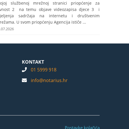
vojoj službenoj mrežnoj stranici priopćenje za
avnost 2 na temu objave videozapisa djece 3 i
ijeljenja sadržaja na internetu i društvenim
ežama. U svom priopćenju Agencija ističe ...
.07.2026
KONTAKT
01 5999 918
info@notarius.hr
Postavke kolačića