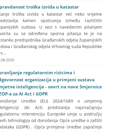
pravdanost troška izvida u katastar
itanje troška izvida u katastar već neko vrijeme
redstavlja kamen spoticanja između različitih
upanijskih sudova. U vezi s navedenim pitanjem
tvorila su se određena sporna pitanja te je na
astanku predsjednika Građanskih odjela županijskih
udova i Građanskog odjela Vrhovnog suda Republike
v...
.08.2026
pravljanje regulatornim rizicima i
dgovornost organizacija u primjeni sustava
mjetne inteligencije - osvrt na nove Smjernice
ZOP-a za AI Act i GDPR
onošenje Uredbe (EU) 2024/1689 o umjetnoj
nteligenciji (AI Act) predstavlja najznačajniju
egulatornu intervenciju Europske unije u području
vih tehnologija od donošenja Opće uredbe o zaštiti
odataka (GDPR) . Opća primjena Uredbe započinje