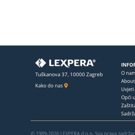
INFO
O na
Tuškanova 37, 10000 Zagreb
About
Kako do nas
Uvjeti
Opći u
Zaštit
Sadrža
© 1989-2026 LEXPERA d.o.o. Sva prava zadrža