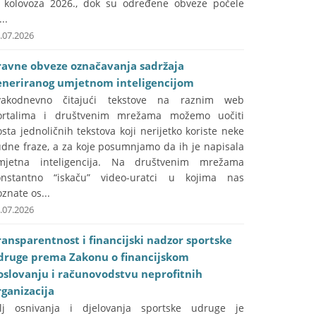
. kolovoza 2026., dok su određene obveze počele
...
.07.2026
ravne obveze označavanja sadržaja
eneriranog umjetnom inteligencijom
vakodnevno čitajući tekstove na raznim web
ortalima i društvenim mrežama možemo uočiti
sta jednoličnih tekstova koji nerijetko koriste neke
udne fraze, a za koje posumnjamo da ih je napisala
mjetna inteligencija. Na društvenim mrežama
onstantno “iskaču” video-uratci u kojima nas
znate os...
.07.2026
ransparentnost i financijski nadzor sportske
druge prema Zakonu o financijskom
oslovanju i računovodstvu neprofitnih
rganizacija
ilj osnivanja i djelovanja sportske udruge je