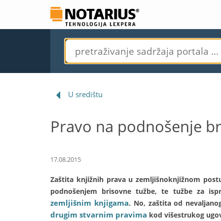
U središtu
Pravo na podnošenje br
17.08.2015
Zaštita knjižnih prava u zemljišnoknjižnom pos
podnošenjem brisovne tužbe, te tužbe za isp
zemljišnim knjigama
. No, zaštita od nevaljan
drugim stvarnim pravima
kod višestrukog ugov