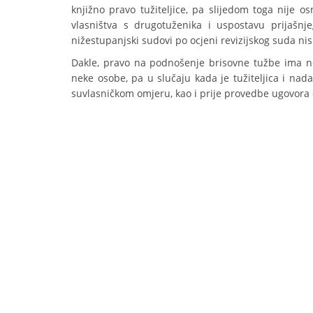
knjižno pravo tužiteljice, pa slijedom toga nije o
vlasništva s drugotuženika i uspostavu prijašnj
nižestupanjski sudovi po ocjeni revizijskog suda ni
Dakle, pravo na podnošenje brisovne tužbe ima nos
neke osobe, pa u slučaju kada je tužiteljica i nada
suvlasničkom omjeru, kao i prije provedbe ugovora 