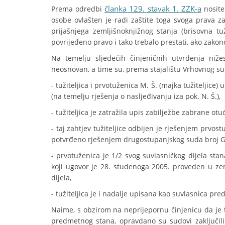
članka 129. stavak 1. ZZK-a
Prema odredbi
nosite
osobe ovlašten je radi zaštite toga svoga prava za
prijašnjega zemljišnoknjižnog stanja (brisovna 
povrijeđeno pravo i tako trebalo prestati, ako zako
Na temelju sljedećih činjeničnih utvrđenja nižes
neosnovan, a time su, prema stajalištu Vrhovnog sud
- tužiteljica i prvotuženica M. Š. (majka tužiteljic
(na temelju rješenja o nasljeđivanju iza pok. N. Š.),
- tužiteljica je zatražila upis zabilježbe zabrane o
- taj zahtjev tužiteljice odbijen je rješenjem prvo
potvrđeno rješenjem drugostupanjskog suda broj Gž
- prvotuženica je 1/2 svog suvlasničkog dijela st
koji ugovor je 28. studenoga 2005. proveden u ze
dijela,
- tužiteljica je i nadalje upisana kao suvlasnica pre
Naime, s obzirom na neprijepornu činjenicu da je tu
predmetnog stana, opravdano su sudovi zaključi