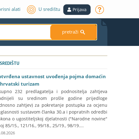
risni alati
U središtu
Prijava
pretraži
S
 SREDIŠTU
otvrđena ustavnost uvođenja pojma domaćin
 hrvatski turizam
kupno 232 predlagatelja i podnositelja zahtjeva
odnijeli su sredinom prošle godine prijedloge
odnosno zahtjev) za pokretanje postupka za ocjenu
glasnosti sustavom članka 30.a i popratnih odredbi
kona o ugostiteljskoj djelatnosti ("Narodne novine"
oj 85/15., 121/16., 99/18., 25/19., 98/19....
.08.2026