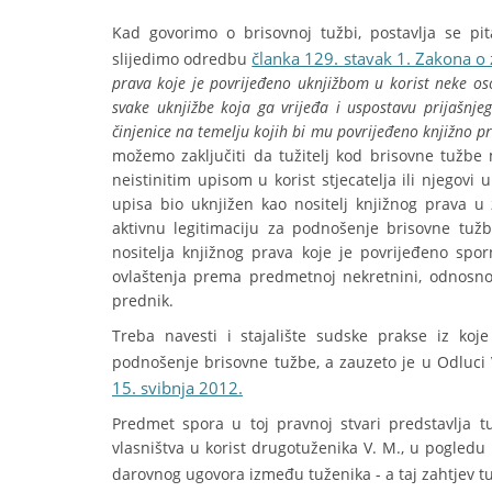
Kad govorimo o brisovnoj tužbi, postavlja se pit
članka 129. stavak 1. Zakona o
slijedimo odredbu
prava koje je povrijeđeno uknjižbom u korist neke oso
svake uknjižbe koja ga vrijeđa i uspostavu prijašnje
činjenice na temelju kojih bi mu povrijeđeno knjižno p
možemo zaključiti da tužitelj kod brisovne tužbe
neistinitim upisom u korist stjecatelja ili njegovi
upisa bio uknjižen kao nositelj knjižnog prava u z
aktivnu legitimaciju za podnošenje brisovne tužbe
nositelja knjižnog prava koje je povrijeđeno spo
ovlaštenja prema predmetnoj nekretnini, odnosno 
prednik.
Treba navesti i stajalište sudske prakse iz ko
podnošenje brisovne tužbe, a zauzeto je u Odluci
15. svibnja 2012.
Predmet spora u toj pravnoj stvari predstavlja tu
vlasništva u korist drugotuženika V. M., u pogledu
darovnog ugovora između tuženika - a taj zahtjev tu