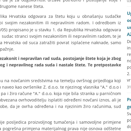
03
 drugome nanese šteta.
U
lika Hrvatska odgovara za štetu koju u obnašanju sudačke
o
bi svojim nezakonitim ili nepravilnim radom. I odredbom iz
u
0/05) propisano je u stavku 1. da Republika Hrvatska odgovara
A
sudac stranci svojim nezakonitim ili nepravilnim radom, te je
D
a Hrvatska od suca zatražiti povrat isplaćene naknade, samo
i
epažnje.
r
zakonit i nepravilan rad suda, postojanje štete koja je zbog
no
og i nepravilnog rada suda i nastale štete. Te pretpostavke
p
2
vr
hu na novčanim sredstvima na temelju ovršnog prijedloga koji
 naveo kao ovršenike Z. d.o.o. te njezinog vlasnika "A." d.o.o i
31
a i žiro račune "A." d.o.o. koja nije bila stranka u parničnom
P
obvezana ovrhovoditelju isplatiti određeni novčani iznos, ali je
obe, da je ovrha određena i na njezinim žiro računima, sud
g
S
p
je posljedica proizvoljnog tumačenja i samovoljne primjene
do
a pogrešna primjena materijalnog prava nije osnova odštetne