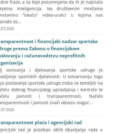
udne fraze, a za koje posumnjamo da ih je napisala
mjetna inteligencija. Na društvenim mrežama
onstantno “iskaču” video-uratci u kojima nas
znate os...
.07.2026
ransparentnost i financijski nadzor sportske
druge prema Zakonu o financijskom
oslovanju i računovodstvu neprofitnih
rganizacija
ilj osnivanja i djelovanja sportske udruge je
avljanje sportskih djelatnosti. U ostvarivanju toga
lja poslovanje sportske udruge treba se temeljiti na
čelu dobrog financijskog upravljanja i kontrola te
ačelu javnosti i transparentnosti. Načelo
ansparentnosti i javnosti znači obvezu osigur...
.07.2026
ransparentnost plaća i agencijski rad
gencijski rad je poseban oblik obavljanja rada u