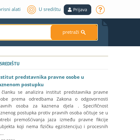
risni alati
U središtu
Prijava
pretraži
S
 SREDIŠTU
nstitut predstavnika pravne osobe u
aznenom postupku
 članku se analizira institut predstavnika pravne
sobe prema odredbama Zakona o odgovornosti
ravnih osoba za kaznena djela . Specifičnost
aznenog postupka protiv pravnih osoba očituje se u
otrebi premošćivanja jaza između pravne fikcije
ubjekta koji nema fizičku egzistenciju) i procesnih
...