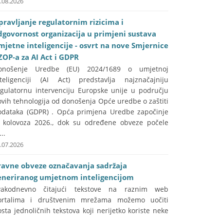
.08.2026
pravljanje regulatornim rizicima i
dgovornost organizacija u primjeni sustava
mjetne inteligencije - osvrt na nove Smjernice
ZOP-a za AI Act i GDPR
onošenje Uredbe (EU) 2024/1689 o umjetnoj
nteligenciji (AI Act) predstavlja najznačajniju
egulatornu intervenciju Europske unije u području
vih tehnologija od donošenja Opće uredbe o zaštiti
odataka (GDPR) . Opća primjena Uredbe započinje
. kolovoza 2026., dok su određene obveze počele
...
.07.2026
ravne obveze označavanja sadržaja
eneriranog umjetnom inteligencijom
vakodnevno čitajući tekstove na raznim web
ortalima i društvenim mrežama možemo uočiti
sta jednoličnih tekstova koji nerijetko koriste neke