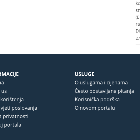
k
st
(E
r
Di
27
RMACIJE
USLUGE
ma
O uslugama i cijenama
 us
Često postavljana pitanja
 korištenja
Korisnička podrška
vjeti poslovanja
O novom portalu
a privatnosti
j portala