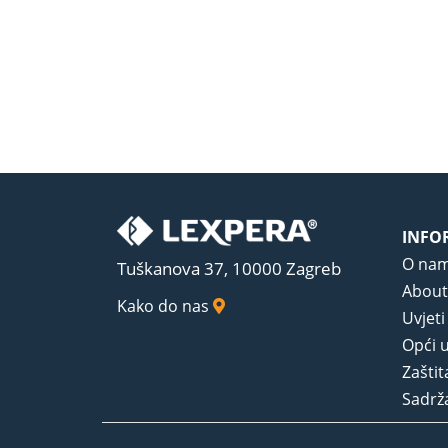
INFO
O na
Tuškanova 37, 10000 Zagreb
About
Kako do nas
Uvjeti
Opći u
Zaštit
Sadrža