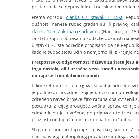
pristanka da se nepravilnim ili nezakonitim radom
članka 67. stavak 1. ZS-a
Prema odredbi
, Repub
dužnosti nanese sudac građaninu ili pravnoj oso
članka 106. Zakona o sudovima
(Nar. nov., br. 15
za štetu koju u obnašanju sudačke dužnosti nanese 
u stavku 2. iste odredbe propisano da će Republik
kada je sudac štetu učinio namjerno ili iz krajnje n
Pretpostavke odgovornosti države za štetu jesu ne
toga nastala, ali i uzročna veza između nezakonit
moraju se kumulativno ispuniti.
U konkretnom slučaju trgovački sud je odredio ovr
je podnio ovrhovoditelj koji je u ovršnom prijedlogu
određeno naveo brojeve žiro-računa oba ovršenika, p
postupku iz kojeg proistječe ovršna isprava te nije 
odmah kada je utvrđeno, po prigovoru te treće os
proglasio nedopuštenom ovrhu na tim računima.
Stoga opisano postupanje Trgovačkog suda u Z. ni
mjerodavnog materijalnog prava, a osim toga, svak