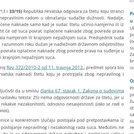
07
/13 i
33/15)
Republika Hrvatska odgovara za štetu koju stranci
P
 nepravilnim radom u obnašanju sudačke dužnosti. Nadalje,
u
aćene naknade samo kad je sudac štetu učinio namjerno ili iz
U
ražit će od suca povrat isplaćene naknade zbog povrede prava
p
la namjerom ili krajnjom nepažnjom suca. Predsjednik suda
(
 u razumnom roku dužan je nadležnom državnom odvjetništvu
su
a povrata isplaćene naknade zbog povrede prava na suđenje u
Za
i krajnjom nepažnjom suca.
br
Rev 372/2010-2 od 11. travnja 2012.
broj
, predmet spora bio
06
Hrvatska naknadi štetu koju je pretrpjela zbog nepravilnog i
O
P
članka 67. stavak 1. Zakona o sudovima
ljučivši da u smislu
p
u nastavku teksta: ZS) nema odgovornosti države za štetu, jer u
ž
ikakve nezakonitosti, odnosno nesavjesnosti (
iako se radi o
o
anas
).
s
ženice u konkretnom slučaju postojala pod pretpostavkama iz
s
lo postojanje nepravilnog i nezakonitog rada suca. Međutim, ne
Hr
 da je za odgovornost države potrebno i postojanje volje i