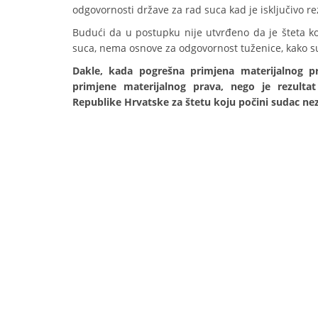
odgovornosti države za rad suca kad je isključivo 
Budući da u postupku nije utvrđeno da je šteta koj
suca, nema osnove za odgovornost tuženice, kako su t
Dakle, kada pogrešna primjena materijalnog pr
primjene materijalnog prava, nego je rezulta
Republike Hrvatske za štetu koju počini sudac ne