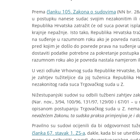
članku 105. Zakona o sudovima
Prema
(NN br. 28
u postupku nanese sudac svojim nezakonitim ili
Republika Hrvatska zatražit će od suca povrat ispl
krajnje nepažnje. Isto tako, Republika Hrvatska t
na suđenje u razumnom roku ako je povreda nasta
pred kojim je došlo do povrede prava na suđenje
dostaviti podatke potrebne za pokretanje postupk
razumnom roku ako je povreda nastala namjerom il
U vezi odluke Vrhovnog suda Republike Hrvatske, 
je zahtjev tužiteljice da joj tuženica Republika 
nezakonitog rada suca Trgovačkog suda u Z.
Nižestupanjski sudovi su odbili tužbeni zahtjev zak
(Nar. nov., 3/94, 100/96, 131/97, 129/00 i 67/01 – 
opisanom postupanju Trgovačkog suda u Z. nema n
nevažećem Zakonu, ta sudska praksa primjenjiva je i d
Pravilno su sudovi ocijenili da bi odgovornost tu
članka 67. stavak 1. ZS-a
, dakle, kada bi se utvrdi
mogu se prihvatiti navodi drugostupanjskog suda