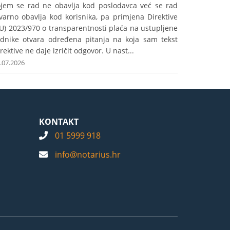
ojem se rad ne obavlja kod poslodavca već se rad
varno obavlja kod korisnika, pa primjena Direktive
U) 2023/970 o transparentnosti plaća na ustupljene
adnike otvara određena pitanja na koja sam tekst
rektive ne daje izričit odgovor. U nast...
.07.2026
KONTAKT
01 5999 918
info@notarius.hr