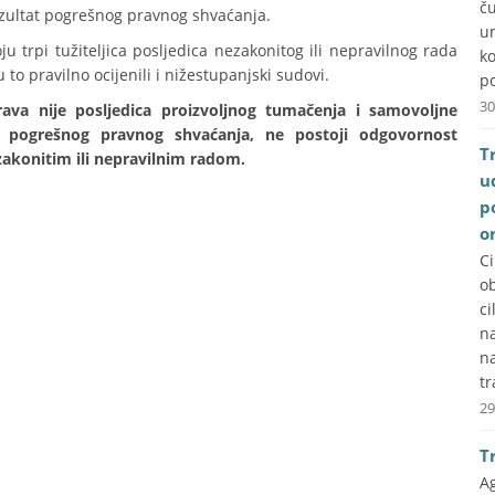
č
rezultat pogrešnog pravnog shvaćanja.
u
u trpi tužiteljica posljedica nezakonitog ili nepravilnog rada
k
o pravilno ocijenili i nižestupanjski sudovi.
po
30
ava nije posljedica proizvoljnog tumačenja i samovoljne
t pogrešnog pravnog shvaćanja, ne postoji odgovornost
T
zakonitim ili nepravilnim radom.
u
p
o
C
ob
ci
na
n
tr
29
T
A