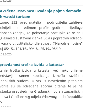
.08.2026
otvrđena ustavnost uvođenja pojma domaćin
 hrvatski turizam
kupno 232 predlagatelja i podnositelja zahtjeva
odnijeli su sredinom prošle godine prijedloge
odnosno zahtjev) za pokretanje postupka za ocjenu
glasnosti sustavom članka 30.a i popratnih odredbi
kona o ugostiteljskoj djelatnosti ("Narodne novine"
oj 85/15., 121/16., 99/18., 25/19., 98/19....
.08.2026
pravdanost troška izvida u katastar
itanje troška izvida u katastar već neko vrijeme
redstavlja kamen spoticanja između različitih
upanijskih sudova. U vezi s navedenim pitanjem
tvorila su se određena sporna pitanja te je na
astanku predsjednika Građanskih odjela županijskih
udova i Građanskog odjela Vrhovnog suda Republike
v...