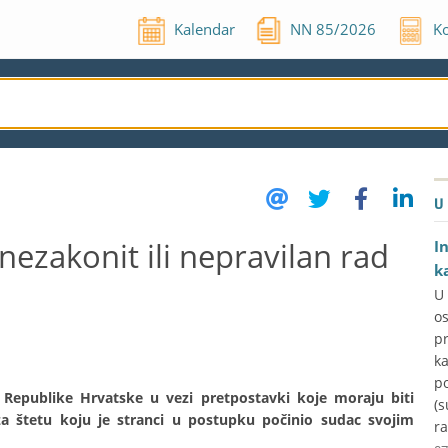
Kalendar
NN
85
/
2026
Ko
U
ezakonit ili nepravilan rad
I
k
U
o
p
k
p
epublike Hrvatske u vezi pretpostavki koje moraju biti
(s
a štetu koju je stranci u postupku počinio sudac svojim
ra