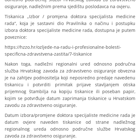
osiguranje, nadležnim prema sjedištu poslodavca na ovjeru.
Tiskanica „Izbor / promjena doktora specijalista medicine
rada“, koja je sastavni dio Pravilnika o načinu i postupku
izbora doktora specijaliste medicine rada, dostupna je putem
poveznice:
https://hzzo.hr/ozljede-na-radu-i-profesionalne-bolesti-
specificna-zdravstvena-zastita/7-tiskanice
Nakon toga, nadležni regionalni ured odnosno područna
služba Hrvatskog zavoda za zdravstveno osiguranje obvezna
je na zahtjev podnositelja koji neposredno predaje navedenu
tiskanicu i potvrditi primitak prijave stavljanjem otiska
prijemnog štambilja na kopiju tiskanice ili poseban papir,
kojim se potvrđuje datum zaprimanja tiskanice u Hrvatskom
zavodu za zdravstveno osiguranje.
Datum izbora/promjene doktora specijaliste medicine rada je
datum ovjere naveden tiskanice od strane nadležnog
regionalnog ureda odnosno područne službe Hrvatskog
zavoda za zdravstveno osiguranje.