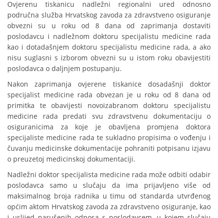
Ovjerenu tiskanicu nadležni regionalni ured odnosno
područna služba Hrvatskog zavoda za zdravstveno osiguranje
obvezni su u roku od 8 dana od zaprimanja dostaviti
poslodavcu i nadležnom doktoru specijalistu medicine rada
kao i dotadašnjem doktoru specijalistu medicine rada, a ako
nisu suglasni s izborom obvezni su u istom roku obavijestiti
poslodavca o daljnjem postupanju.
Nakon zaprimanja ovjerene tiskanice dosadašnji doktor
specijalist medicine rada obvezan je u roku od 8 dana od
primitka te obavijesti novoizabranom doktoru specijalistu
medicine rada predati svu zdravstvenu dokumentaciju o
osiguranicima za koje je obavljena promjena doktora
specijaliste medicine rada te sukladno propisima o vođenju i
čuvanju medicinske dokumentacije pohraniti potpisanu izjavu
o preuzetoj medicinskoj dokumentaciji.
Nadležni doktor specijalista medicine rada može odbiti odabir
poslodavca samo u slučaju da ima prijavljeno više od
maksimalnog broja radnika u timu od standarda utvrđenog
općim aktom Hrvatskog zavoda za zdravstveno osiguranje, kao
i uslijed narušenih odnosa s poslodavcem, u kojem slučaju