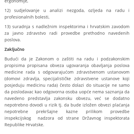
ergonomije,
12) sudjelovanje u analizi nezgoda, ozljeda na radu i
profesionalnih bolesti,
13) suradnja s nadležnim inspektorima i hrvatskim zavodom
za javno zdravstvo radi provedbe prethodno navedenih
poslova.
Zaključno
Budući da je Zakonom o zaštiti na radu i podzakonskim
propisima propisana obveza ugovaranja obavljanja poslova
medicine rada s odgovarajućom zdravstvenom ustanovom
(domovi zdravlja, specijalističke zdravstvene ustanove koji
posjeduju medicinu rada) često dolazi do situacije ne samo
da poslodavac kao odgovorna osoba uopće nema saznanja da
navedeno predstavlja zakonsku obvezu, već se dodatno
nepotrebno dovodi u rizik tj. da bude izložen obvezi plaćanja
nepotrebne prekršajne kazne prilikom provedbe
inspekcijskog nadzora od strane Državnog inspektorata
Republike Hrvatske.