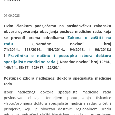
01.09.2023
Ovim člankom podsjećamo na poslodavčevu zakonsku
obvezu ugovaranja obavljanja poslova medicine rada, koja
Zakona o zaštiti na
se provodi prema odredbama
radu
(„Narodne novine“, broj
71/2014., 118/2014., 154/2014., 94/2018. i 96/2018.)
Pravilnika o načinu i postupku izbora doktora
i
specijaliste medicine rada
(„Narodne novine“ broj 12/14.,
149/14., 53/17., 129/17. i 22/20.).
Postupak izbora nadležnog doktora specijalista medicine
rada
Izbor nadležnog doktora specijalista medicine rada
poslodavac obavlja temeljem popunjavanja tiskanice
»Izbor/promjena doktora specijaliste medicine rada« u četiri
primjerka, koju je obvezan dostaviti regionalnom uredu
odnosno područnoj službi Hrvatskog zavoda za zdravstveno