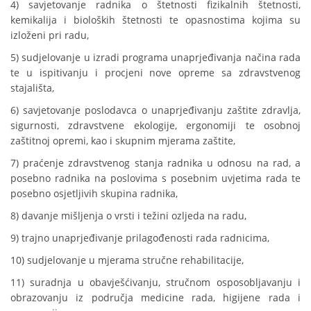
4) savjetovanje radnika o štetnosti fizikalnih štetnosti,
kemikalija i bioloških štetnosti te opasnostima kojima su
izloženi pri radu,
5) sudjelovanje u izradi programa unaprjeđivanja načina rada
te u ispitivanju i procjeni nove opreme sa zdravstvenog
stajališta,
6) savjetovanje poslodavca o unaprjeđivanju zaštite zdravlja,
sigurnosti, zdravstvene ekologije, ergonomiji te osobnoj
zaštitnoj opremi, kao i skupnim mjerama zaštite,
7) praćenje zdravstvenog stanja radnika u odnosu na rad, a
posebno radnika na poslovima s posebnim uvjetima rada te
posebno osjetljivih skupina radnika,
8) davanje mišljenja o vrsti i težini ozljeda na radu,
9) trajno unaprjeđivanje prilagođenosti rada radnicima,
10) sudjelovanje u mjerama stručne rehabilitacije,
11) suradnja u obavješćivanju, stručnom osposobljavanju i
obrazovanju iz područja medicine rada, higijene rada i