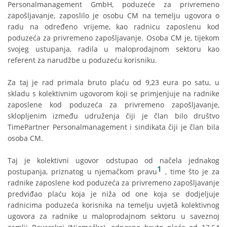
Personalmanagement GmbH, poduzeće za privremeno
zapošljavanje, zaposlilo je osobu CM na temelju ugovora o
radu na određeno vrijeme, kao radnicu zaposlenu kod
poduzeća za privremeno zapošljavanje. Osoba CM je, tijekom
svojeg ustupanja, radila u maloprodajnom sektoru kao
referent za narudžbe u poduzeću korisniku.
Za taj je rad primala bruto plaću od 9,23 eura po satu, u
skladu s kolektivnim ugovorom koji se primjenjuje na radnike
zaposlene kod poduzeća za privremeno zapošljavanje,
sklopljenim između udruženja čiji je član bilo društvo
TimePartner Personalmanagement i sindikata čiji je član bila
osoba CM.
Taj je kolektivni ugovor odstupao od načela jednakog
1
postupanja, priznatog u njemačkom pravu
, time što je za
radnike zaposlene kod poduzeća za privremeno zapošljavanje
predviđao plaću koja je niža od one koja se dodjeljuje
radnicima poduzeća korisnika na temelju uvjetâ kolektivnog
ugovora za radnike u maloprodajnom sektoru u saveznoj