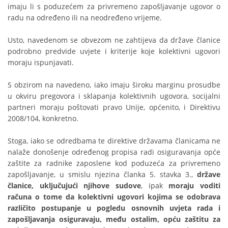
imaju li s poduzećem za privremeno zapošljavanje ugovor o
radu na određeno ili na neodređeno vrijeme.
Usto, navedenom se obvezom ne zahtijeva da države članice
podrobno predvide uvjete i kriterije koje kolektivni ugovori
moraju ispunjavati.
S obzirom na navedeno, iako imaju široku marginu prosudbe
u okviru pregovora i sklapanja kolektivnih ugovora, socijalni
partneri moraju poštovati pravo Unije, općenito, i Direktivu
2008/104, konkretno.
Stoga, iako se odredbama te direktive državama članicama ne
nalaže donošenje određenog propisa radi osiguravanja opće
zaštite za radnike zaposlene kod poduzeća za privremeno
zapošljavanje, u smislu njezina članka 5. stavka 3.,
države
članice, uključujući njihove sudove
, ipak
moraju voditi
računa o tome da kolektivni ugovori kojima se odobrava
različito postupanje u pogledu osnovnih uvjeta rada i
zapošljavanja osiguravaju, među ostalim, opću zaštitu za