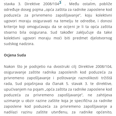
3
stavka 3. Direktive 2008/104
. Među ostalim, pobliže
određuje doseg pojma „opća zaštita za radnike zaposlene kod
poduzeća za privremeno zapošljavanje”, koju kolektivni
ugovori moraju osiguravati na temelju te odredbe, i donosi
kriterije koji omogućavaju da se ocijeni je li ta opća zaštita
stvarno bila osigurana. Sud također zaključuje da takvi
kolektivni ugovori moraju moći biti predmet djelotvornog
sudskog nadzora.
Ocjena Suda
Nakon što je podsjetio na dvostruki cilj Direktive 2008/104,
osiguravanje zaštite radnika zaposlenih kod poduzeća za
privremeno zapošljavanje i poštovanje raznolikosti tržištâ
rada, Sud pojašnjava da članak 5. stavak 3. te direktive,
upućivanjem na pojam „opća zaštita za radnike zaposlene kod
poduzeća za privremeno zapošljavanje”, ne zahtijeva
uzimanje u obzir razine zaštite koja je specifična za radnike
zaposlene kod poduzeća za privremeno zapošljavanje a
nadilazi razinu zaštite utvrđenu, za radnike općenito,