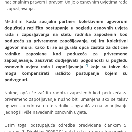
nacionalnim pravom i pravom Unije o osnovnim uvjetima rada
i zapošljavanja.
Međutim,
kada socijalni partneri kolektivnim ugovorom
dopuštaju različito postupanje u pogledu osnovnih uvjeta
rada i zapošljavanja na štetu radnika zaposlenih kod
poduzeća za privremeno zapošljavanje, taj im kolektivni
ugovor mora, kako bi se osigurala opća zaštita za dotične
radnike zaposlene kod poduzeća za privremeno
zapošljavanje, zauzvrat dodjeljivati pogodnosti u pogledu
4
osnovnih uvjeta rada i zapošljavanja
koje su takve da
mogu kompenzirati različito postupanje kojem su
podvrgnuti.
Naime, opća će zaštita radnika zaposlenih kod poduzeća za
privremeno zapošljavanje nužno biti umanjena ako se takav
ugovor – u odnosu na te radnike – ograničava na smanjivanje
jednog ili više navedenih osnovnih uvjeta.
Osim toga, odstupajuća odredba predviđena člankom 5.
stavkom 3. Direktive 2008/104 nalaže da se konkretno provjeri