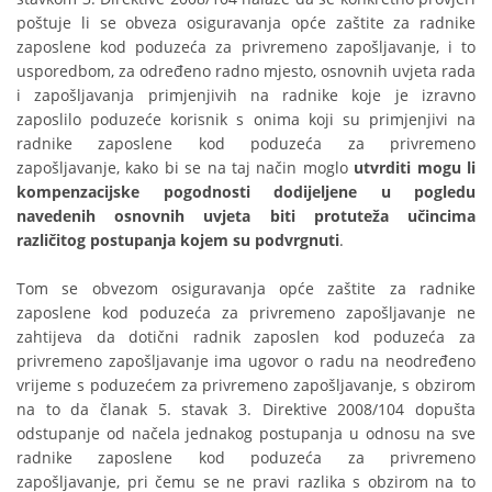
poštuje li se obveza osiguravanja opće zaštite za radnike
zaposlene kod poduzeća za privremeno zapošljavanje, i to
usporedbom, za određeno radno mjesto, osnovnih uvjeta rada
i zapošljavanja primjenjivih na radnike koje je izravno
zaposlilo poduzeće korisnik s onima koji su primjenjivi na
radnike zaposlene kod poduzeća za privremeno
zapošljavanje, kako bi se na taj način moglo
utvrditi mogu li
kompenzacijske pogodnosti dodijeljene u pogledu
navedenih osnovnih uvjeta biti protuteža učincima
različitog postupanja kojem su podvrgnuti
.
Tom se obvezom osiguravanja opće zaštite za radnike
zaposlene kod poduzeća za privremeno zapošljavanje ne
zahtijeva da dotični radnik zaposlen kod poduzeća za
privremeno zapošljavanje ima ugovor o radu na neodređeno
vrijeme s poduzećem za privremeno zapošljavanje, s obzirom
na to da članak 5. stavak 3. Direktive 2008/104 dopušta
odstupanje od načela jednakog postupanja u odnosu na sve
radnike zaposlene kod poduzeća za privremeno
zapošljavanje, pri čemu se ne pravi razlika s obzirom na to