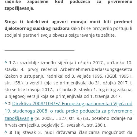
radnike zaposlene kod poduzeća za privremeno
zapošljavanje
.
Stoga ti kolektivni ugovori moraju moći biti predmet
djelotvornog sudskog nadzora
kako bi se provjerilo poštuju li
socijalni partneri svoju obvezu osiguravanja te zaštite.
______________________________________
^
1
Za razdoblje između siječnja i ožujka 2017., u članku 10.
stavku 4. prvoj rečenici Arbeitnehmerüberlassungsgesetza
(Zakon o ustupanju radnika) od 3. veljače 1995. (BGBl. 1995 I,
str. 158.), u verziji koja se primjenjivala do 31. ožujka 2017. i,
što se tiče travnja 2017., u članku 8. stavku 1. tog istog zakona,
u njegovoj verziji koja se primjenjivala od 1. travnja 2017.
^
Direktiva 2008/104/EZ Europskog parlamenta i Vijeća od
2
19. studenoga 2008. o radu preko poduzeća za privremeno
zapošljavanje
(SL 2008., L 327, str. 9.) (SL, posebno izdanje na
hrvatskom jeziku, poglavlje 5., svezak 4., str. 280.).
^
3
Taj stavak 3. nudi državama članicama mogućnost da