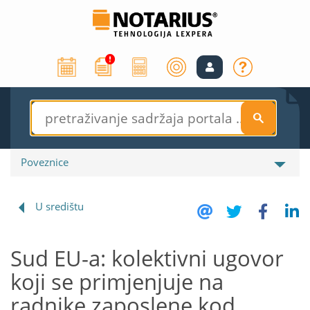
S
Poveznice
U središtu
Sud EU-a: kolektivni ugovor
koji se primjenjuje na
radnike zaposlene kod