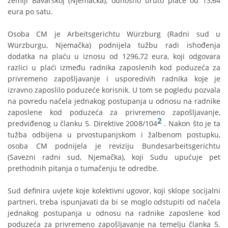
zemlji Bavarskoj (Njemačka), odnosno bruto plaće od 13,64
eura po satu.
Osoba CM je Arbeitsgerichtu Würzburg (Radni sud u
Würzburgu, Njemačka) podnijela tužbu radi ishođenja
dodatka na plaću u iznosu od 1296,72 eura, koji odgovara
razlici u plaći između radnika zaposlenih kod poduzeća za
privremeno zapošljavanje i usporedivih radnika koje je
izravno zaposlilo poduzeće korisnik. U tom se pogledu pozvala
na povredu načela jednakog postupanja u odnosu na radnike
zaposlene kod poduzeća za privremeno zapošljavanje,
2
predviđenog u članku 5. Direktive 2008/104
. Nakon što je ta
tužba odbijena u prvostupanjskom i žalbenom postupku,
osoba CM podnijela je reviziju Bundesarbeitsgerichtu
(Savezni radni sud, Njemačka), koji Sudu upućuje pet
prethodnih pitanja o tumačenju te odredbe.
Sud definira uvjete koje kolektivni ugovor, koji sklope socijalni
partneri, treba ispunjavati da bi se moglo odstupiti od načela
jednakog postupanja u odnosu na radnike zaposlene kod
poduzeća za privremeno zapošljavanje na temelju članka 5.