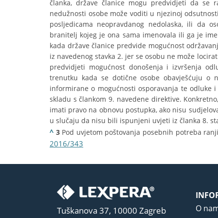
članka, države članice mogu predvidjeti da se r
nedužnosti osobe može voditi u njezinoj odsutnost
posljedicama neopravdanog nedolaska, ili da o
branitelj kojeg je ona sama imenovala ili ga je im
kada države članice predvide mogućnost održavanja
iz navedenog stavka 2. jer se osobu ne može locira
predvidjeti mogućnost donošenja i izvršenja odl
trenutku kada se dotične osobe obavješćuju o n
informirane o mogućnosti osporavanja te odluke i
skladu s člankom 9. navedene direktive. Konkretno,
imati pravo na obnovu postupka, ako nisu sudjelova
u slučaju da nisu bili ispunjeni uvjeti iz članka 8. st
^
3
Pod uvjetom poštovanja posebnih potreba ranjiv
2016/343
INFO
O na
Tuškanova 37, 10000 Zagreb