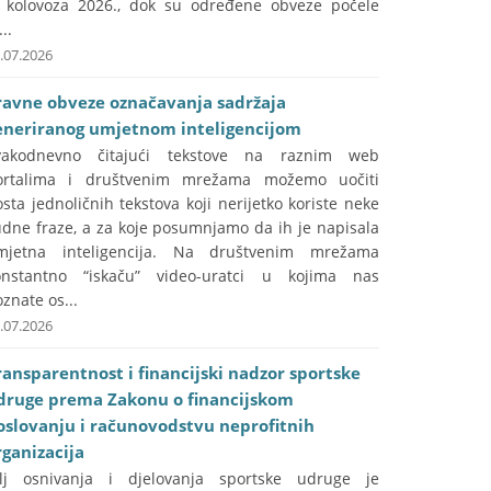
. kolovoza 2026., dok su određene obveze počele
...
.07.2026
ravne obveze označavanja sadržaja
eneriranog umjetnom inteligencijom
vakodnevno čitajući tekstove na raznim web
ortalima i društvenim mrežama možemo uočiti
sta jednoličnih tekstova koji nerijetko koriste neke
udne fraze, a za koje posumnjamo da ih je napisala
mjetna inteligencija. Na društvenim mrežama
onstantno “iskaču” video-uratci u kojima nas
znate os...
.07.2026
ransparentnost i financijski nadzor sportske
druge prema Zakonu o financijskom
oslovanju i računovodstvu neprofitnih
rganizacija
ilj osnivanja i djelovanja sportske udruge je