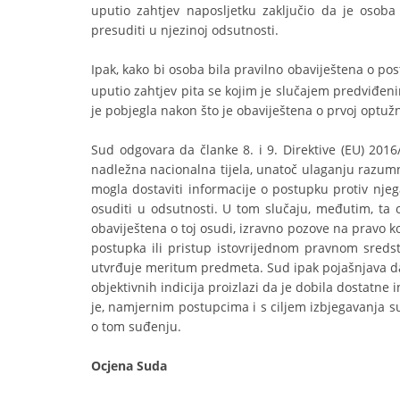
uputio zahtjev naposljetku zaključio da je osob
presuditi u njezinoj odsutnosti.
Ipak, kako bi osoba bila pravilno obaviještena o po
uputio zahtjev pita se kojim je slučajem predviđe
je pobjegla nakon što je obaviještena o prvoj optuž
Sud odgovara da članke 8. i 9. Direktive (EU) 2016
nadležna nacionalna tijela, unatoč ulaganju razumni
mogla dostaviti informacije o postupku protiv nje
osuditi u odsutnosti. U tom slučaju, međutim, t
obaviještena o toj osudi, izravno pozove na pravo k
postupka ili pristup istovrijednom pravnom sredst
utvrđuje meritum predmeta. Sud ipak pojašnjava da 
objektivnih indicija proizlazi da je dobila dostatne 
je, namjernim postupcima i s ciljem izbjegavanja suđ
o tom suđenju.
Ocjena Suda