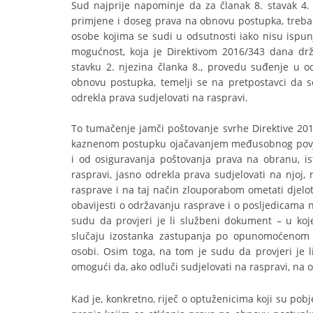
Sud najprije napominje da za članak 8. stavak 4.
primjene i doseg prava na obnovu postupka, treba 
osobe kojima se sudi u odsutnosti iako nisu ispunj
mogućnost, koja je Direktivom 2016/343 dana drž
stavku 2. njezina članka 8., provedu suđenje u o
obnovu postupka, temelji se na pretpostavci da 
odrekla prava sudjelovati na raspravi.
To tumačenje jamči poštovanje svrhe Direktive 201
kaznenom postupku ojačavanjem međusobnog povje
i od osiguravanja poštovanja prava na obranu, is
raspravi, jasno odrekla prava sudjelovati na njoj,
rasprave i na taj način zlouporabom ometati djelo
obavijesti o održavanju rasprave i o posljedicam
sudu da provjeri je li službeni dokument – u ko
slučaju izostanka zastupanja po opunomoćenom b
osobi. Osim toga, na tom je sudu da provjeri je 
omogući da, ako odluči sudjelovati na raspravi, na 
Kad je, konkretno, riječ o optuženicima koji su pob