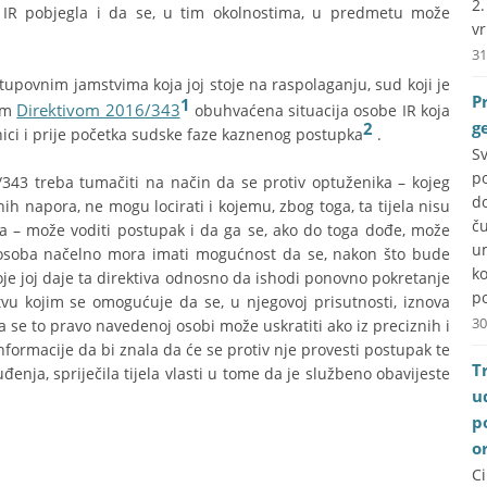
2
a IR pobjegla i da se, u tim okolnostima, u predmetu može
vr
31
stupovnim jamstvima koja joj stoje na raspolaganju, sud koji je
P
1
Direktivom 2016/343
nim
obuhvaćena situacija osobe IR koja
g
2
nici i prije početka sudske faze kaznenog postupka
.
S
p
/343 treba tumačiti na način da se protiv optuženika – kojeg
do
h napora, ne mogu locirati i kojemu, zbog toga, ta tijela nisu
č
ga – može voditi postupak i da ga se, ako do toga dođe, može
u
a osoba načelno mora imati mogućnost da se, nakon što bude
k
oje joj daje ta direktiva odnosno da ishodi ponovno pokretanje
po
vu kojim se omogućuje da se, u njegovoj prisutnosti, iznova
30
se to pravo navedenoj osobi može uskratiti ako iz preciznih i
informacije da bi znala da će se protiv nje provesti postupak te
T
enja, spriječila tijela vlasti u tome da je službeno obavijeste
u
p
o
C