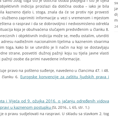
samo zbog toga što je dotična osoba pobjegla i što je tijela
s
 objektivnih indicija proizlazi da dotična osoba – iako je bila
j
a kazneno djelo i, stoga, znala da će se protiv nje provesti
d
 službeno zaprimiti informacije u vezi s vremenom i mjestom
mr
ještena o raspravi i da se dobrovoljno i nedvosmisleno odrekla
24
e situacija koja je obuhvaćena slučajem predviđenim u članku 8.
preciznih i objektivnih indicija može se, među ostalim, utvrditi
u adresu nadležnim nacionalnim tijelima u kaznenim stvarima
sim toga, kako bi se utvrdilo je li način na koji se dostavljaju
ne strane, posvetiti dužnoj pažnji koju su tijela javne vlasti
oj pažnji osobe da primi navedene informacije.
uje pravo na pošteno suđenje, navedeno u člancima 47. i 48.
Europske konvencije za zaštitu ljudskih prava i
 članku 6.
ta i Vijeća od 9. ožujka 2016. o jačanju određenih vidova
raspravi u kaznenom postupku
(SL 2016., L 65, str. 1.)
 je o pravu sudjelovati na raspravi. U skladu sa stavkom 2. tog