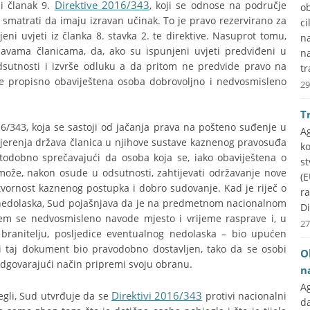
Direktive 2016/343
 i članak 9.
, koji se odnose na područje
ob
smatrati da imaju izravan učinak. To je pravo rezervirano za
ci
eni uvjeti iz članka 8. stavka 2. te direktive. Nasuprot tomu,
na
avama članicama, da, ako su ispunjeni uvjeti predviđeni u
n
dsutnosti i izvrše odluku a da pritom ne predvide pravo na
tr
se propisno obaviještena osoba dobrovoljno i nedvosmisleno
29
T
6/343, koja se sastoji od jačanja prava na pošteno suđenje u
A
renja država članica u njihove sustave kaznenog pravosuđa
k
todobno sprečavajući da osoba koja se, iako obaviještena o
st
 može, nakon osude u odsutnosti, zahtijevati održavanje nove
(E
tvornost kaznenog postupka i dobro sudovanje. Kad je riječ o
r
a nedolaska, Sud pojašnjava da je na predmetnom nacionalnom
Di
jem se nedvosmisleno navode mjesto i vrijeme rasprave i, u
27
ranitelju, posljedice eventualnog nedolaska – bio upućen
li taj dokument bio pravodobno dostavljen, tako da se osobi
O
odgovarajući način pripremi svoju obranu.
n
A
Direktivi 2016/343
jegli, Sud utvrđuje da se
protivi nacionalni
d