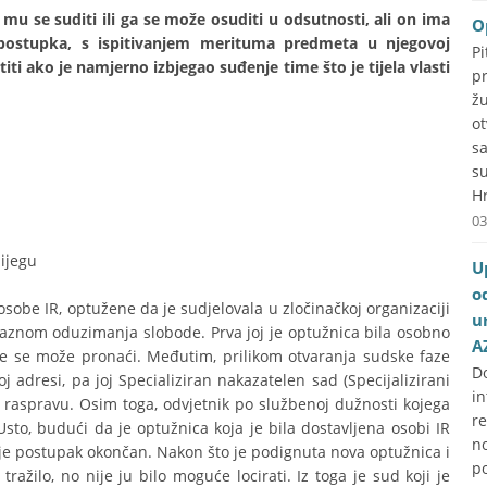
mu se suditi ili ga se može osuditi u odsutnosti, ali on ima
O
postupka, s ispitivanjem merituma predmeta u njegovoj
P
i ako je namjerno izbjegao suđenje time što je tijela vlasti
p
ž
o
s
s
Hr
03
ijegu
U
o
sobe IR, optužene da je sudjelovala u zločinačkoj organizaciji
u
kaznom oduzimanja slobode. Prva joj je optužnica bila osobno
A
 je se može pronaći. Međutim, prilikom otvaranja sudske faze
D
 adresi, pa joj Specializiran nakazatelen sad (Specijalizirani
i
 raspravu. Osim toga, odvjetnik po službenoj dužnosti kojega
r
Usto, budući da je optužnica koja je bila dostavljena osobi IR
no
 je postupak okončan. Nakon što je podignuta nova optužnica i
p
žilo, no nije ju bilo moguće locirati. Iz toga je sud koji je