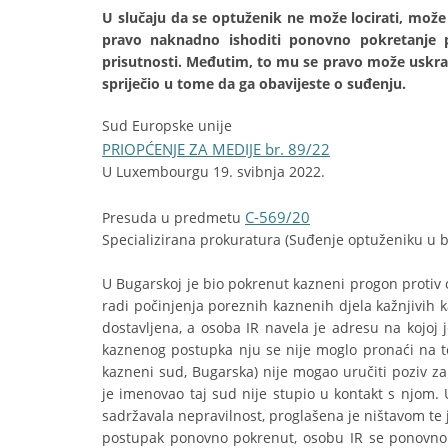
U slučaju da se optuženik ne može locirati, može 
pravo naknadno ishoditi ponovno pokretanje 
prisutnosti. Međutim, to mu se pravo može uskratit
spriječio u tome da ga obavijeste o suđenju.
Sud Europske unije
PRIOPĆENJE ZA MEDIJE br. 89/22
U Luxembourgu 19. svibnja 2022.
C-569/20
Presuda u predmetu
Specializirana prokuratura (Suđenje optuženiku u b
U Bugarskoj je bio pokrenut kazneni progon protiv o
radi počinjenja poreznih kaznenih djela kažnjivih 
dostavljena, a osoba IR navela je adresu na kojoj
kaznenog postupka nju se nije moglo pronaći na toj
kazneni sud, Bugarska) nije mogao uručiti poziv za
je imenovao taj sud nije stupio u kontakt s njom. 
sadržavala nepravilnost, proglašena je ništavom te
postupak ponovno pokrenut, osobu IR se ponovno tra