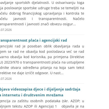
avljanje sportskih djelatnosti. U ostvarivanju toga
lja poslovanje sportske udruge treba se temeljiti na
čelu dobrog financijskog upravljanja i kontrola te
ačelu javnosti i transparentnosti. Načelo
ansparentnosti i javnosti znači obvezu osigur...
.07.2026
ransparentnost plaća i agencijski rad
gencijski rad je poseban oblik obavljanja rada u
ojem se rad ne obavlja kod poslodavca već se rad
varno obavlja kod korisnika, pa primjena Direktive
U) 2023/970 o transparentnosti plaća na ustupljene
adnike otvara određena pitanja na koja sam tekst
rektive ne daje izričit odgovor. U nast...
.07.2026
bjava videozapisa djece i dijeljenje sadržaja
a internetu i društvenim mrežama
gencija za zaštitu osobnih podataka (skr. AZOP; u
aljnjem tekstu AZOP ili Agencija) 1 objavila je na