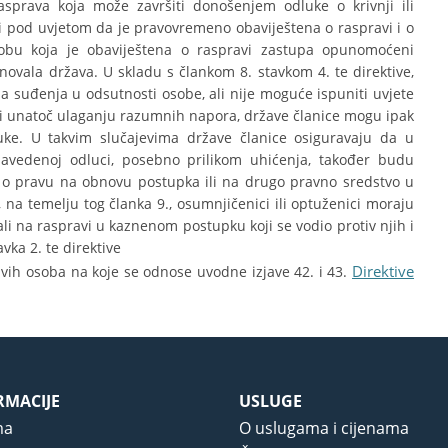
asprava koja može završiti donošenjem odluke o krivnji ili
i pod uvjetom da je pravovremeno obaviještena o raspravi i o
sobu koja je obaviještena o raspravi zastupa opunomoćeni
enovala država. U skladu s člankom 8. stavkom 4. te direktive,
 suđenja u odsutnosti osobe, ali nije moguće ispuniti uvjete
ti unatoč ulaganju razumnih napora, države članice mogu ipak
uke. U takvim slučajevima države članice osiguravaju da u
avedenoj odluci, posebno prilikom uhićenja, također budu
 o pravu na obnovu postupka ili na drugo pravno sredstvo u
 na temelju tog članka 9., osumnjičenici ili optuženici moraju
li na raspravi u kaznenom postupku koji se vodio protiv njih i
avka 2. te direktive
Direktive
ih osoba na koje se odnose uvodne izjave 42. i 43.
RMACIJE
USLUGE
ma
O uslugama i cijenama