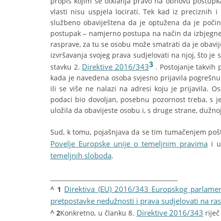
propis kojim se otklanja pravo na obnovu postupka 
vlasti nisu uspjela locirati. Tek kad iz preciznih i
službeno obaviještena da je optužena da je počinil
postupak – namjerno postupa na način da izbjegne
rasprave, za tu se osobu može smatrati da je obavi
izvršavanja svojeg prava sudjelovati na njoj, što j
3
Direktive 2016/343
stavku 2.
. Postojanje takvih 
kada je navedena osoba svjesno prijavila pogrešn
ili se više ne nalazi na adresi koju je prijavila. O
podaci bio dovoljan, posebnu pozornost treba, s jed
uložila da obavijeste osobu i, s druge strane, dužn
Sud, k tomu, pojašnjava da se tim tumačenjem pošt
Povelje Europske unije o temeljnim pravima
i u
temeljnih sloboda
.
___________________________________________
^
Direktiva (EU) 2016/343 Europskog parlamen
1
pretpostavke nedužnosti i prava sudjelovati na 
^
Direktive 2016/343
2
Konkretno, u članku 8.
riječ