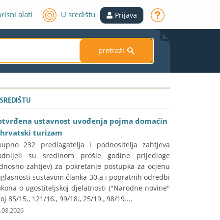
risni alati
U središtu
Prijava
pretraži
S
 SREDIŠTU
otvrđena ustavnost uvođenja pojma domaćin
 hrvatski turizam
kupno 232 predlagatelja i podnositelja zahtjeva
odnijeli su sredinom prošle godine prijedloge
odnosno zahtjev) za pokretanje postupka za ocjenu
glasnosti sustavom članka 30.a i popratnih odredbi
kona o ugostiteljskoj djelatnosti ("Narodne novine"
oj 85/15., 121/16., 99/18., 25/19., 98/19....
.08.2026