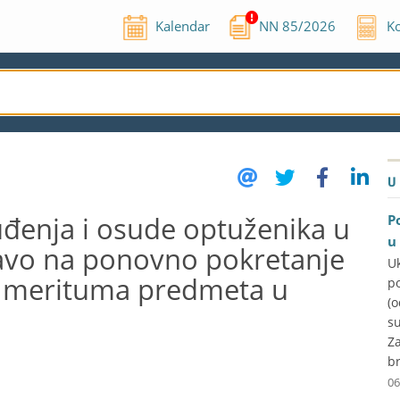
Kalendar
NN
85
/
2026
Ko
U
đenja i osude optuženika u
P
u
ravo na ponovno pokretanje
U
m merituma predmeta u
p
(
su
Za
br
06