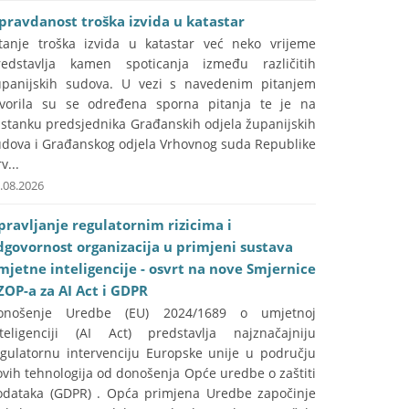
pravdanost troška izvida u katastar
itanje troška izvida u katastar već neko vrijeme
redstavlja kamen spoticanja između različitih
upanijskih sudova. U vezi s navedenim pitanjem
tvorila su se određena sporna pitanja te je na
astanku predsjednika Građanskih odjela županijskih
udova i Građanskog odjela Vrhovnog suda Republike
v...
.08.2026
pravljanje regulatornim rizicima i
dgovornost organizacija u primjeni sustava
mjetne inteligencije - osvrt na nove Smjernice
ZOP-a za AI Act i GDPR
onošenje Uredbe (EU) 2024/1689 o umjetnoj
nteligenciji (AI Act) predstavlja najznačajniju
egulatornu intervenciju Europske unije u području
vih tehnologija od donošenja Opće uredbe o zaštiti
odataka (GDPR) . Opća primjena Uredbe započinje