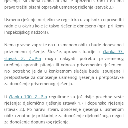
rješenja. Službena osoba dužna je upozoriti stranku da ima
pravo tražiti pisani otpravak usmenog rješenja (stavak 3.).
Usmeno rješenje nerijetko se registrira u zapisniku o provedbi
radnje u okviru koje je takvo rješenje doneseno (npr. prilikom
inspekcijskog nadzora).
Nema pravne zapreke da u usmenom obliku bude doneseno i
članka 97.
privremeno rješenje. Štoviše, upravo situacije iz
stavak 2. ZUP-a
mogu nalagati potrebu privremenog
uređenja spornih pitanja ili odnosa privremenim rješenjem.
No, potrebno je da u konkretnom slučaju budu ispunjene i
pretpostavke za donošenje usmenog rješenja i pretpostavke
za donošenje privremenog rješenja.
članku 100. ZUP-a
U
regulirane su još dvije posebne vrste
rješenja: djelomično rješenje (stavak 1.) i dopunsko rješenje
(stavak 2.). Po naravi stvari, donošenje rješenja u usmenom
obliku znatno je prikladnije za donošenje djelomičnoga negoli
za donošenje dopunskog rješenja.