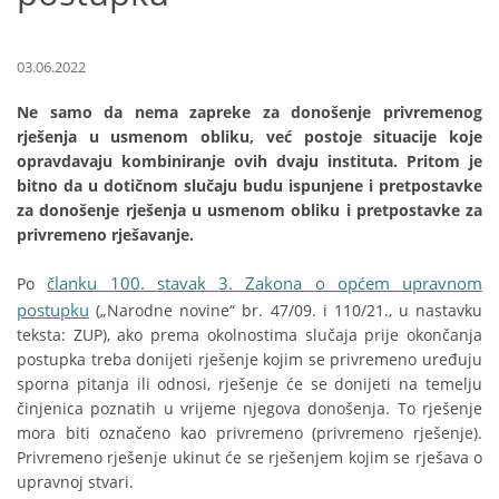
03.06.2022
Ne samo da nema zapreke za donošenje privremenog
rješenja u usmenom obliku, već postoje situacije koje
opravdavaju kombiniranje ovih dvaju instituta. Pritom je
bitno da u dotičnom slučaju budu ispunjene i pretpostavke
za donošenje rješenja u usmenom obliku i pretpostavke za
privremeno rješavanje.
članku 100. stavak 3. Zakona o općem upravnom
Po
postupku
(„Narodne novine“ br. 47/09. i 110/21., u nastavku
teksta: ZUP), ako prema okolnostima slučaja prije okončanja
postupka treba donijeti rješenje kojim se privremeno uređuju
sporna pitanja ili odnosi, rješenje će se donijeti na temelju
činjenica poznatih u vrijeme njegova donošenja. To rješenje
mora biti označeno kao privremeno (privremeno rješenje).
Privremeno rješenje ukinut će se rješenjem kojim se rješava o
upravnoj stvari.