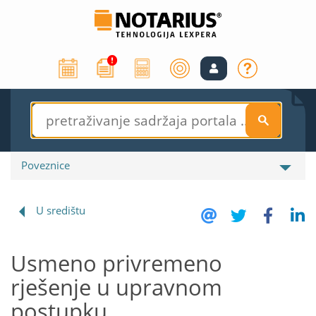
S
Poveznice
U središtu
Usmeno privremeno
rješenje u upravnom
postupku