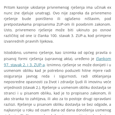
Pritom kasnije ukidanje privremenog rješenja ima učinak ex
nunc (ne djeluje unatrag). Ovo nije zapreka da privremeno
rješenje bude poništeno ili oglašeno ništavim, pod
pretpostavkama propisanima ZUP-om ili posebnim zakonom.
Usto, privremeno rješenje može biti ukinuto po osnovi
različitoj od one iz članka 100. stavak 3. ZUP-a, kod primjene
izvanrednih pravnih lijekova.
Istodobno, usmeno rješenje, kao iznimka od općeg pravila o
člankom
pisanoj formi rješenja (upravnog akta), uređeno je
97. stavak 2. i 3. ZUP-a
. Iznimno, rješenje se može donijeti i u
usmenom obliku kad je potrebno poduzeti hitne mjere radi
osiguranja javnog reda i sigurnosti, radi otklanjanja
neposredne opasnosti za život i zdravlje ljudi ili imovinu veće
vrijednosti (stavak 2.). Rješenje u usmenom obliku dostavlja se
stranci i u pisanom obliku, kad je to propisano zakonom, ili
ako stranka to zahtijeva, ili ako za to postoje drugi opravdani
razlozi. Rješenje u pisanom obliku dostavlja se bez odgode, a
najkasnije u roku od osam dana od dana donošenja usmenog