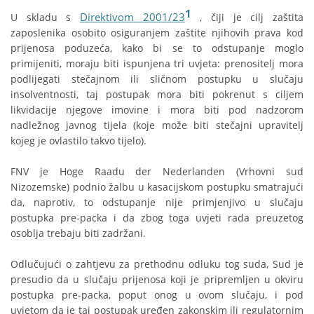
1
Direktivom 2001/23
U skladu s
, čiji je cilj zaštita
zaposlenika osobito osiguranjem zaštite njihovih prava kod
prijenosa poduzeća, kako bi se to odstupanje moglo
primijeniti, moraju biti ispunjena tri uvjeta: prenositelj mora
podlijegati stečajnom ili sličnom postupku u slučaju
insolventnosti, taj postupak mora biti pokrenut s ciljem
likvidacije njegove imovine i mora biti pod nadzorom
nadležnog javnog tijela (koje može biti stečajni upravitelj
kojeg je ovlastilo takvo tijelo).
FNV je Hoge Raadu der Nederlanden (Vrhovni sud
Nizozemske) podnio žalbu u kasacijskom postupku smatrajući
da, naprotiv, to odstupanje nije primjenjivo u slučaju
postupka pre-packa i da zbog toga uvjeti rada preuzetog
osoblja trebaju biti zadržani.
Odlučujući o zahtjevu za prethodnu odluku tog suda, Sud je
presudio da u slučaju prijenosa koji je pripremljen u okviru
postupka pre-packa, poput onog u ovom slučaju, i pod
uvjetom da je taj postupak uređen zakonskim ili regulatornim