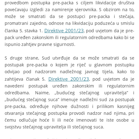
provedbom postupka pre-packa s ciljem likvidacije društva
povećavaju izgledi za namirenje vjerovnika. S obzirom na to,
može se smatrati da se postupci pre-packa i stečaja,
promatrani zajedno, odnose na likvidaciju poduzeća u smislu
Direktive 2001/23
članka 5. stavka 1.
, pod uvjetom da je pre-
pack uređen zakonskim ili regulatornim odredbama kako bi se
ispunio zahtjev pravne sigurnosti.
S druge strane, Sud utvrđuje da se može smatrati da se
postupak pre-packa o kojem je riječ u glavnom postupku
odvijao pod nadzorom nadležnog javnog tijela, kako to
Direktive 2001/23
zahtijeva članak 5.
, pod uvjetom da je
navedeni postupak uređen zakonskim ili regulatornim
odredbama. Naime, „budućeg stečajnog upravitelja” i
„budućeg stečajnog suca” imenuje nadležni sud za postupak
pre-packa, određuje njihove dužnosti i prilikom kasnijeg
otvaranja stečajnog postupka provodi nadzor nad njima, pri
čemu odlučuje hoće li ili neće imenovati te iste osobe u
svojstvu stečajnog upravitelja ili stečajnog suca.