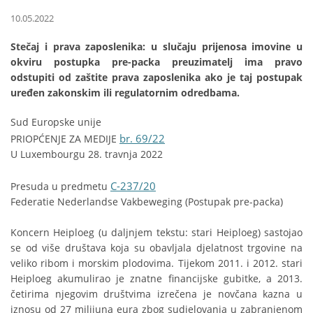
10.05.2022
Stečaj i prava zaposlenika: u slučaju prijenosa imovine u
okviru postupka pre-packa preuzimatelj ima pravo
odstupiti od zaštite prava zaposlenika ako je taj postupak
uređen zakonskim ili regulatornim odredbama.
Sud Europske unije
br. 69/22
PRIOPĆENJE ZA MEDIJE
U Luxembourgu 28. travnja 2022
C-237/20
Presuda u predmetu
Federatie Nederlandse Vakbeweging (Postupak pre-packa)
Koncern Heiploeg (u daljnjem tekstu: stari Heiploeg) sastojao
se od više društava koja su obavljala djelatnost trgovine na
veliko ribom i morskim plodovima. Tijekom 2011. i 2012. stari
Heiploeg akumulirao je znatne financijske gubitke, a 2013.
četirima njegovim društvima izrečena je novčana kazna u
iznosu od 27 milijuna eura zbog sudjelovanja u zabranjenom