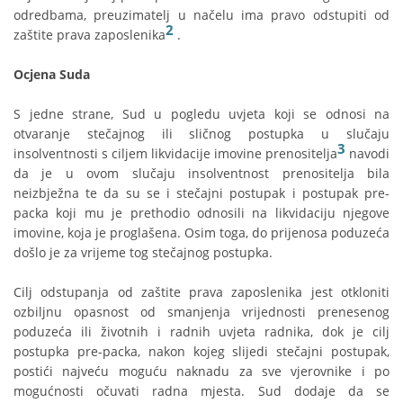
odredbama, preuzimatelj u načelu ima pravo odstupiti od
2
zaštite prava zaposlenika
.
Ocjena Suda
S jedne strane, Sud u pogledu uvjeta koji se odnosi na
otvaranje stečajnog ili sličnog postupka u slučaju
3
insolventnosti s ciljem likvidacije imovine prenositelja
navodi
da je u ovom slučaju insolventnost prenositelja bila
neizbježna te da su se i stečajni postupak i postupak pre-
packa koji mu je prethodio odnosili na likvidaciju njegove
imovine, koja je proglašena. Osim toga, do prijenosa poduzeća
došlo je za vrijeme tog stečajnog postupka.
Cilj odstupanja od zaštite prava zaposlenika jest otkloniti
ozbiljnu opasnost od smanjenja vrijednosti prenesenog
poduzeća ili životnih i radnih uvjeta radnika, dok je cilj
postupka pre-packa, nakon kojeg slijedi stečajni postupak,
postići najveću moguću naknadu za sve vjerovnike i po
mogućnosti očuvati radna mjesta. Sud dodaje da se