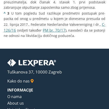
preuzimatelja, dok članak 4. stavak 1. prvi podstavak
zabranjuje otpuštanje zaposlenika samo zbog prijenosa.
^
3
U tom pogledu Sud razlikuje predmetni postupak pre-
packa od onog u predmetu u kojem je donesena presuda od
C-
22. lipnja 2017., Federatie Nederlandse Vakvereniging i dr.,
126/16
PM br. 70/17
(vidjeti također
), navodeći da se potonji
ne odnosi na likvidaciju dotičnog poduzeća.
Tuškanova 37, 10000 Zagreb
Kako do nas
INFORMACIJE
O nama
About us