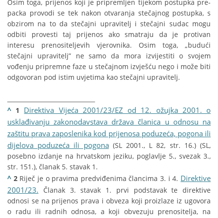
Osim toga, prijenos koji je pripremljen tijekom postupka pre-
packa provodi se tek nakon otvaranja stečajnog postupka, s
obzirom na to da stečajni upravitelj i stečajni sudac mogu
odbiti provesti taj prijenos ako smatraju da je protivan
interesu prenositeljevih vjerovnika. Osim toga, „budući
stečajni upravitelj” ne samo da mora izvijestiti o svojem
vođenju pripremne faze u stečajnom izvješću nego i može biti
odgovoran pod istim uvjetima kao stečajni upravitelj.
______________________________
^
Direktiva Vijeća 2001/23/EZ od 12. ožujka 2001. o
1
usklađivanju zakonodavstava država članica u odnosu na
zaštitu prava zaposlenika kod prijenosa poduzeća, pogona ili
dijelova poduzeća ili pogona
(SL 2001., L 82, str. 16.) (SL,
posebno izdanje na hrvatskom jeziku, poglavlje 5., svezak 3.,
str. 151.), članak 5. stavak 1.
^
Direktive
2
Riječ je o pravima predviđenima člancima 3. i 4.
2001/23.
Članak 3. stavak 1. prvi podstavak te direktive
odnosi se na prijenos prava i obveza koji proizlaze iz ugovora
o radu ili radnih odnosa, a koji obvezuju prenositelja, na