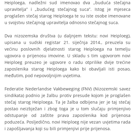
Heiploega, nadležni sud imenovao dva „buduća stečajna
upravitelja” i „budućeg stečajnog suca”. Istog je mjeseca
proglašen stečaj starog Heiploega te su iste osobe imenovane
u svojstvu stečajnog upravitelja odnosno stečajnog suca.
Dva nizozemska društva (u daljnjem tekstu: novi Heiploeg),
upisana u sudski registar 21. siječnja 2014., preuzela su
većinu poslovnih djelatnosti starog Heiploega na temelju
ugovora o prijenosu imovine. U skladu s tim ugovorom novi
Heiploeg preuzeo je ugovore o radu otprilike dvije trećine
zaposlenika starog Heiploega kako bi obavljali isti posao,
međutim, pod nepovoljnijim uvjetima.
Federatie Nederlandse Vakbeweging (FNV) (Nizozemski savez
sindikata) podnio je žalbu protiv presude kojom je proglašen
stečaj starog Heiploega. Ta je žalba odbijena jer je taj stečaj
postao neizbježan i zbog toga je u tom slučaju primjenjivo
odstupanje od zaštite prava zaposlenika kod prijenosa
poduzeća. Posljedično, novi Heiploeg nije vezan uvjetima rada
i zapošljavanja koji su bili primjenjivi prije prijenosa.