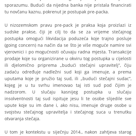
sporazumu. Budući da nijedna banka nije pristala financirati
tu novčanu kaznu, pokrenut je postupak pre-packa.
U nizozemskom pravu pre-pack je praksa koja proizlazi iz
sudske prakse, čiji je cilj to da se za vrijeme stečajnog
postupka omogući likvidacija poduzeća koje trajno posluje
(going concern) na način da se što je više moguće namire svi
vjerovnici i po mogućnosti očuvaju radna mjesta. Transakcije
prodaje koje su organizirane u okviru tog postupka u cijelosti
ili djelomično priprema „budući stečajni upravitelj”, čiju
zadaću određuje nadležni sud koji ga imenuje, a prema
uputama koje je pružio taj sud, ili „budući stečajni sudac”,
kojeg je u tu svrhu imenovao taj isti sud pod čijim je
nadzorom. U slučaju kasnijeg postupka u slučaju
insolventnosti taj sud ispituje jesu li te osobe slijedile sve
upute koje su im dane i, ako nisu, imenuje druge osobe u
svojstvu stečajnog upravitelja i stečajnog suca u trenutku
otvaranja stečaja.
U tom je kontekstu u siječnju 2014., nakon zahtjeva starog