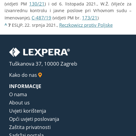
130/21
(vidjeti PM
) i od 6. listopada 2021., W.Ż. (Vijeće za
izvanrednu kontrolu i javne poslove pri Vrhovnom sudu –
C-487/19
173/21
Imenovanje),
(vidjeti PM br.
)
^
Reczkowicz protiv Poljske
7
ESLJP, 22. srpnja 2021.,
Tuškanova 37, 10000 Zagreb
Kako do nas
INFORMACIJE
O nama
About us
Uvjeti korištenja
Opći uvjeti poslovanja
Zaštita privatnosti
Sadržaj portala