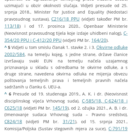
uzimajući u obzir okolnosti slučaja. Vidjeti presude od 25.
srpnja 2018., Minister for Justice and Equality (Nedostaci
C216/18 PPU
pravosudnog sustava),
(vidjeti također PM br.
113/18
) i od 17. prosinca 2020., Openbaar Ministerie
C-
(Neovisnost pravosudnog tijela koje izdaje uhidbeni nalog),
354/20 PPU i C-412/20 PPU
164/20
(vidjeti PM br.
).
^
Okvirne odluke
5
Vidjeti u tom smislu članak 1. stavke 2. i 3.
2002/584
, na temelju kojeg, s jedne strane, države članice
izvršavaju svaki EUN na temelju načela uzajamnog
priznavanja u skladu s odredbama te okvirne odluke, a s
druge strane, navedena okvirna odluka ne mijenja obvezu
poštovanja temeljnih prava i temeljnih pravnih načela
sadržanih u članku 6. UEU-a.
^
6
Presude od 19. studenoga 2019., A. K. i dr. (Neovisnost
C-585/18, C-624/18 i
disciplinskog vijeća Vrhovnog suda),
C625/18
145/19
(vidjeti PM br.
), od 2. ožujka 2021., A. B. i dr.
(Imenovanje sudaca Vrhovnog suda – Pravno sredstvo),
C824/18
31/21
(vidjeti PM br.
), od 15. srpnja 2021.,
C-791/19
Komisija/Poljska (Sustav stegovnih mjera za suce),