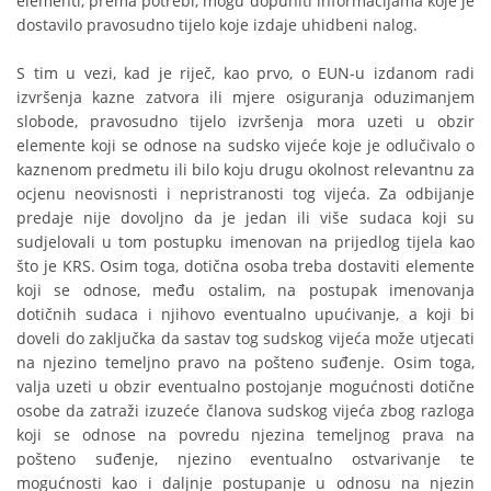
elementi, prema potrebi, mogu dopuniti informacijama koje je
dostavilo pravosudno tijelo koje izdaje uhidbeni nalog.
S tim u vezi, kad je riječ, kao prvo, o EUN-u izdanom radi
izvršenja kazne zatvora ili mjere osiguranja oduzimanjem
slobode, pravosudno tijelo izvršenja mora uzeti u obzir
elemente koji se odnose na sudsko vijeće koje je odlučivalo o
kaznenom predmetu ili bilo koju drugu okolnost relevantnu za
ocjenu neovisnosti i nepristranosti tog vijeća. Za odbijanje
predaje nije dovoljno da je jedan ili više sudaca koji su
sudjelovali u tom postupku imenovan na prijedlog tijela kao
što je KRS. Osim toga, dotična osoba treba dostaviti elemente
koji se odnose, među ostalim, na postupak imenovanja
dotičnih sudaca i njihovo eventualno upućivanje, a koji bi
doveli do zaključka da sastav tog sudskog vijeća može utjecati
na njezino temeljno pravo na pošteno suđenje. Osim toga,
valja uzeti u obzir eventualno postojanje mogućnosti dotične
osobe da zatraži izuzeće članova sudskog vijeća zbog razloga
koji se odnose na povredu njezina temeljnog prava na
pošteno suđenje, njezino eventualno ostvarivanje te
mogućnosti kao i daljnje postupanje u odnosu na njezin