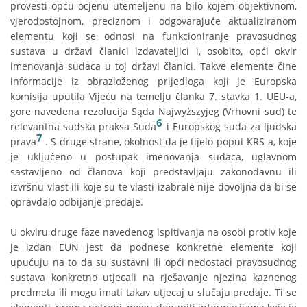
provesti opću ocjenu utemeljenu na bilo kojem objektivnom,
vjerodostojnom, preciznom i odgovarajuće aktualiziranom
elementu koji se odnosi na funkcioniranje pravosudnog
sustava u državi članici izdavateljici i, osobito, opći okvir
imenovanja sudaca u toj državi članici. Takve elemente čine
informacije iz obrazloženog prijedloga koji je Europska
komisija uputila Vijeću na temelju članka 7. stavka 1. UEU-a,
gore navedena rezolucija Sąda Najwyższyjeg (Vrhovni sud) te
6
relevantna sudska praksa Suda
i Europskog suda za ljudska
7
prava
. S druge strane, okolnost da je tijelo poput KRS-a, koje
je uključeno u postupak imenovanja sudaca, uglavnom
sastavljeno od članova koji predstavljaju zakonodavnu ili
izvršnu vlast ili koje su te vlasti izabrale nije dovoljna da bi se
opravdalo odbijanje predaje.
U okviru druge faze navedenog ispitivanja na osobi protiv koje
je izdan EUN jest da podnese konkretne elemente koji
upućuju na to da su sustavni ili opći nedostaci pravosudnog
sustava konkretno utjecali na rješavanje njezina kaznenog
predmeta ili mogu imati takav utjecaj u slučaju predaje. Ti se