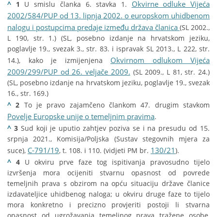
^
Okvirne odluke Vijeća
1
U smislu članka 6. stavka 1.
2002/584/PUP od 13. lipnja 2002. o europskom uhidbenom
nalogu i postupcima predaje između država članica
(SL 2002.,
L 190, str. 1.) (SL, posebno izdanje na hrvatskom jeziku,
poglavlje 19., svezak 3., str. 83. i ispravak SL 2013., L 222, str.
Okvirnom odlukom Vijeća
14.), kako je izmijenjena
2009/299/PUP od 26. veljače 2009.
(SL 2009., L 81, str. 24.)
(SL, posebno izdanje na hrvatskom jeziku, poglavlje 19., svezak
16., str. 169.)
^
2
To je pravo zajamčeno člankom 47. drugim stavkom
Povelje Europske unije o temeljnim pravima
.
^
3
Sud koji je uputio zahtjev poziva se i na presudu od 15.
srpnja 2021., Komisija/Poljska (Sustav stegovnih mjera za
C-791/19
130/21
suce),
, t. 108. i 110. (vidjeti PM br.
).
^
4
U okviru prve faze tog ispitivanja pravosudno tijelo
izvršenja mora ocijeniti stvarnu opasnost od povrede
temeljnih prava s obzirom na opću situaciju države članice
izdavateljice uhidbenog naloga; u okviru druge faze to tijelo
mora konkretno i precizno provjeriti postoji li stvarna
opasnost od ugrožavanja temeljnog prava tražene osobe,