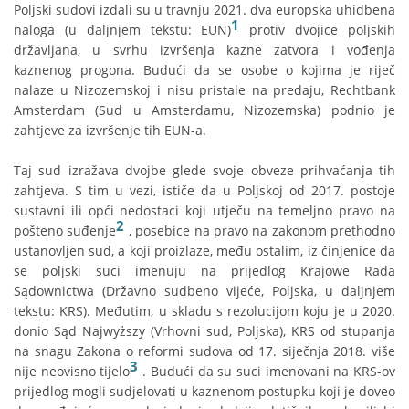
Poljski sudovi izdali su u travnju 2021. dva europska uhidbena
1
naloga (u daljnjem tekstu: EUN)
protiv dvojice poljskih
državljana, u svrhu izvršenja kazne zatvora i vođenja
kaznenog progona. Budući da se osobe o kojima je riječ
nalaze u Nizozemskoj i nisu pristale na predaju, Rechtbank
Amsterdam (Sud u Amsterdamu, Nizozemska) podnio je
zahtjeve za izvršenje tih EUN-a.
Taj sud izražava dvojbe glede svoje obveze prihvaćanja tih
zahtjeva. S tim u vezi, ističe da u Poljskoj od 2017. postoje
sustavni ili opći nedostaci koji utječu na temeljno pravo na
2
pošteno suđenje
, posebice na pravo na zakonom prethodno
ustanovljen sud, a koji proizlaze, među ostalim, iz činjenice da
se poljski suci imenuju na prijedlog Krajowe Rada
Sądownictwa (Državno sudbeno vijeće, Poljska, u daljnjem
tekstu: KRS). Međutim, u skladu s rezolucijom koju je u 2020.
donio Sąd Najwyższy (Vrhovni sud, Poljska), KRS od stupanja
na snagu Zakona o reformi sudova od 17. siječnja 2018. više
3
nije neovisno tijelo
. Budući da su suci imenovani na KRS-ov
prijedlog mogli sudjelovati u kaznenom postupku koji je doveo