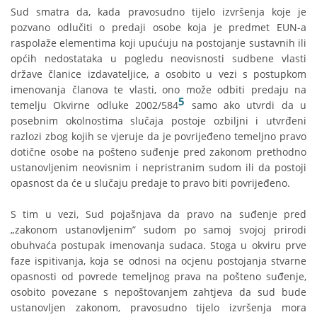
Sud smatra da, kada pravosudno tijelo izvršenja koje je
pozvano odlučiti o predaji osobe koja je predmet EUN-a
raspolaže elementima koji upućuju na postojanje sustavnih ili
općih nedostataka u pogledu neovisnosti sudbene vlasti
države članice izdavateljice, a osobito u vezi s postupkom
imenovanja članova te vlasti, ono može odbiti predaju na
5
temelju Okvirne odluke 2002/584
samo ako utvrdi da u
posebnim okolnostima slučaja postoje ozbiljni i utvrđeni
razlozi zbog kojih se vjeruje da je povrijeđeno temeljno pravo
dotične osobe na pošteno suđenje pred zakonom prethodno
ustanovljenim neovisnim i nepristranim sudom ili da postoji
opasnost da će u slučaju predaje to pravo biti povrijeđeno.
S tim u vezi, Sud pojašnjava da pravo na suđenje pred
„zakonom ustanovljenim” sudom po samoj svojoj prirodi
obuhvaća postupak imenovanja sudaca. Stoga u okviru prve
faze ispitivanja, koja se odnosi na ocjenu postojanja stvarne
opasnosti od povrede temeljnog prava na pošteno suđenje,
osobito povezane s nepoštovanjem zahtjeva da sud bude
ustanovljen zakonom, pravosudno tijelo izvršenja mora