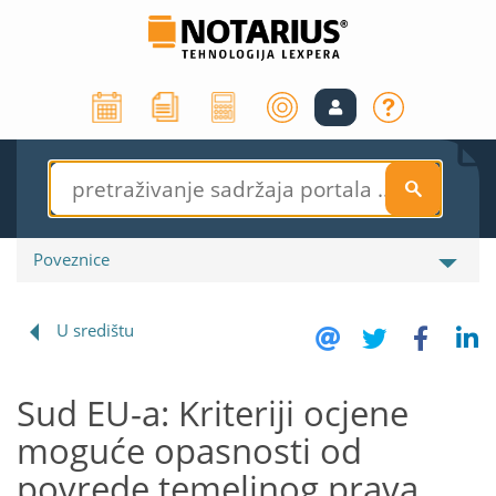
S
Poveznice
U središtu
Sud EU-a: Kriteriji ocjene
moguće opasnosti od
povrede temeljnog prava