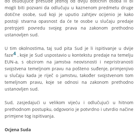
do osuđujuće presude jednoj od dviju dotičnih osoba ili bi
mogli biti pozvani da odlučuju u kaznenom predmetu druge
dotične osobe, sud koji je uputio zahtjev ocijenio je kako
postoji stvarna opasnost da će te osobe u slučaju predaje
pretrpjeti povredu svojeg prava na zakonom prethodno
ustanovljen sud.
U tim okolnostima, taj sud pita Sud je li ispitivanje u dvije
4
faze
, koje je Sud uspostavio u kontekstu predaje na temelju
EUN-a, s obzirom na jamstva neovisnosti i nepristranosti
svojstvena temeljnom pravu na pošteno suđenje, primjenjivo
u slučaju kada je riječ o jamstvu, također svojstvenom tom
temeljnom pravu, koje se odnosi na zakonom prethodno
ustanovljen sud.
Sud, zasjedajući u velikom vijeću i odlučujući u hitnom
prethodnom postupku, odgovorio je potvrdno i utvrdio načine
primjene tog ispitivanja.
Ocjena Suda