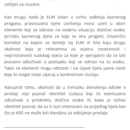
zahtjev za izuzeće.
Kao drugo, kada je EUN izdan u svrhu vođenja kaznenog
progona, pravosudno tijelo izvršenja mora uzeti u obzir
elemente koji se odnose na osobnu situaciju dotične osobe,
prirodu kaznenog djela za koje se ona progoni, činjenični
kontekst na kojem se temelji taj EUN ili bilo koju drugu
okolnost koja je relevantna za ocjenu neovisnosti i
nepristranosti sudskog vijeća za koje je vjerojatno da će biti
pozvano odlučivati u postupku koji se odnosi na tu osobu.
Takvi se elementi mogu odnositi i na izjave tijela javne vlasti
koje bi mogle imati utjecaj u konkretnom slučaju.
Nasuprot tomu, okolnost da u trenutku donošenja odluke o
predaji nije poznat identitet sudaca koji će eventualno
odlučivati o predmetu dotične osobe ili, kada je njihov
identitet poznat, da su ti suci imenovani na prijedlog tijela kao
što je KRS ne može biti dovoljna za odbijanje predaje.
______________________________________________