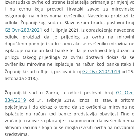
izvansudske ovrhe od strane isplatitelja primanja primjenjivo
i na ovrhu koju provodi Hrvatski zavod za mirovinsko
osiguranje na mirovinama ovršenika. Navedeno proizlazi iz
odluke Županijskog suda u Slavonskom brodu, poslovni broj
Gž Ovr-283/2021
od 1. lipnja 2021. Iz obrazloženja navedene
odluke proizlazi da je prijedlog za ovrhu na mirovini
dopušteno podnijeti sudu samo ako se ovršeniku mirovina ne
isplaćuje na račun kod banke te da je ovrhovoditelj dužan u
prilogu takvog prijedloga za ovrhu dostaviti dokaz da se
ovršeniku mirovina ne isplaćuje na račun kod banke (tako i
Gž Ovr-810/2019
Županijski sud u Rijeci, poslovni broj
od 25.
listopada 2018.).
Gž Ovr-
Županijski sud u Zadru, u odluci poslovni broj
334/2019
od 31. svibnja 2019. iznosi isti stav, a pritom
pojašnjava i da dokaz o tome da se ovršeniku mirovina ne
isplaćuje na račun kod banke predstavlja obavijest Fine o
vraćanju osnove za plaćanje s napomenom da ovršenik nema
aktivnih računa s kojih bi se mogla izvršiti ovrha na novčanim
sredstvima.