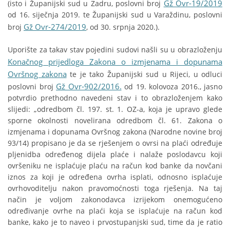
Gž Ovr-19/2019
(isto i Županijski sud u Zadru, poslovni broj
od 16. siječnja 2019. te Županijski sud u Varaždinu, poslovni
Gž Ovr-274/2019
broj
, od 30. srpnja 2020.).
Uporište za takav stav pojedini sudovi našli su u obrazloženju
Konačnog prijedloga Zakona o izmjenama i dopunama
Ovršnog zakona
te je tako Županijski sud u Rijeci, u odluci
Gž Ovr-902/2016.
poslovni broj
od 19. kolovoza 2016., jasno
potvrdio prethodno navedeni stav i to obrazloženjem kako
slijedi: „odredbom čl. 197. st. 1. OZ-a, koja je upravo glede
sporne okolnosti novelirana odredbom čl. 61. Zakona o
izmjenama i dopunama Ovršnog zakona (Narodne novine broj
93/14) propisano je da se rješenjem o ovrsi na plaći određuje
pljenidba određenog dijela plaće i nalaže poslodavcu koji
ovršeniku ne isplaćuje plaću na račun kod banke da novčani
iznos za koji je određena ovrha isplati, odnosno isplaćuje
ovrhovoditelju nakon pravomoćnosti toga rješenja. Na taj
način je voljom zakonodavca izrijekom onemogućeno
određivanje ovrhe na plaći koja se isplaćuje na račun kod
banke, kako je to naveo i prvostupanjski sud, time da je ratio