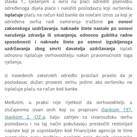
stavka 1., rješenjem o ovrsi na plaći odrediti pljenidbu
određenoga dijela plaće i naložiti poslodavcu koji ovršeniku
isplaćuje
plaću na račun kod banke da novčani iznos za koji je
određena ovrha radi namirenja tražbine
po osnovi
zakonskoga uzdržavanja, naknade štete nastale po osnovi
narušenja zdravlja ili smanjenja, odnosno gubitka radne
sposobnosti i naknade štete po osnovi izgubljenoga
uzdržavanja zbog smrti davatelja uzdržavanja
isplati
odnosno isplaćuje ovrhovoditelju nakon pravomoćnosti toga
rješenja.
Iz navedenih zakonskih odredbi proizlazi pravilo da je
poslodavac dužan provesti ovrhu jedino ako ovršeniku ne
isplaćuje plaću na račun kod banke.
Međutim, u praksi nije rijetkost da ovrhovoditelji, u
člankom 197.
slučajevima izvan onih koji su propisani
stavkom 2. OZ-a
, šalju zahtjev za izvansudsku ovrhu
poslodavcu i na taj način pokušavaju preskočiti redoslijed
naplate koji je uspostavljen kod Financijske agencije te time