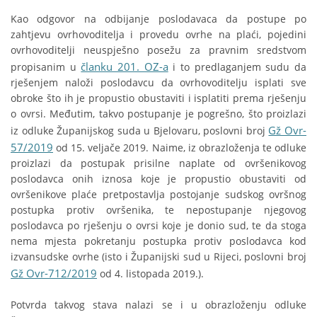
Kao odgovor na odbijanje poslodavaca da postupe po
zahtjevu ovrhovoditelja i provedu ovrhe na plaći, pojedini
ovrhovoditelji neuspješno posežu za pravnim sredstvom
članku 201. OZ-a
propisanim u
i to predlaganjem sudu da
rješenjem naloži poslodavcu da ovrhovoditelju isplati sve
obroke što ih je propustio obustaviti i isplatiti prema rješenju
o ovrsi. Međutim, takvo postupanje je pogrešno, što proizlazi
Gž Ovr-
iz odluke Županijskog suda u Bjelovaru, poslovni broj
57/2019
od 15. veljače 2019. Naime, iz obrazloženja te odluke
proizlazi da postupak prisilne naplate od ovršenikovog
poslodavca onih iznosa koje je propustio obustaviti od
ovršenikove plaće pretpostavlja postojanje sudskog ovršnog
postupka protiv ovršenika, te nepostupanje njegovog
poslodavca po rješenju o ovrsi koje je donio sud, te da stoga
nema mjesta pokretanju postupka protiv poslodavca kod
izvansudske ovrhe (isto i Županijski sud u Rijeci, poslovni broj
Gž Ovr-712/2019
od 4. listopada 2019.).
Potvrda takvog stava nalazi se i u obrazloženju odluke