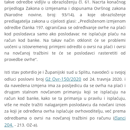
takve odredbe vidljiv u obrazloženju čl. 61. Nacrta konačnog
prijedloga Zakona o izmjenama i dopunama Ovršnog zakona
(Narodne novine, broj: 93/14), a koje obrazloženje
predlagatelja zakona u cijelosti glasi: „Predloženom izmjenom
odredbe članka 197. ograničava se određivanje ovrhe na plaći
kod poslodavca samo ako poslodavac ne isplaćuje plaću na
račun kod banke. Na takav način otklonit će se problemi
uočeni u istovremenoj primjeni odredbi o ovrsi na plaći i ovrsi
na novčanoj tražbini te će se poslodavci rasteretiti od
provedbe ovrhe“.
Isti stav potvrdio je i Županijski sud u Splitu, navodeći u svojoj
Gž Ovr-150/2020
odluci poslovni broj
od 24. travnja 2020. i
da navedena izmjena ima za posljedicu da se ovrha na plaći i
drugom stalnom novčanom primanju koji se isplaćuju na
račun kod banke, kako se ta primanja u pravilu i isplaćuju,
više ne može tražiti nalaganjem poslodavcu da novčani iznos
za koji je određena ovrha isplaćuje ovrhovoditelju, već prema
članci
odredbama o ovrsi na novčanoj tražbini po računu (
204.
- 213. OZ-a).