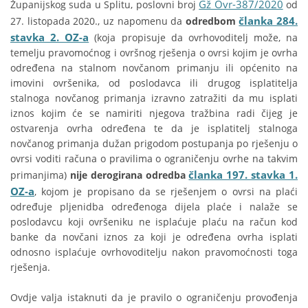
Gž Ovr-387/2020
Županijskog suda u Splitu, poslovni broj
od
članka 284.
27. listopada 2020., uz napomenu da
odredbom
stavka 2. OZ-a
(koja propisuje da ovrhovoditelj može, na
temelju pravomoćnog i ovršnog rješenja o ovrsi kojim je ovrha
određena na stalnom novčanom primanju ili općenito na
imovini ovršenika, od poslodavca ili drugog isplatitelja
stalnoga novčanog primanja izravno zatražiti da mu isplati
iznos kojim će se namiriti njegova tražbina radi čijeg je
ostvarenja ovrha određena te da je isplatitelj stalnoga
novčanog primanja dužan prigodom postupanja po rješenju o
ovrsi voditi računa o pravilima o ograničenju ovrhe na takvim
članka 197. stavka 1.
primanjima)
nije derogirana odredba
OZ-a
, kojom je propisano da se rješenjem o ovrsi na plaći
određuje pljenidba određenoga dijela plaće i nalaže se
poslodavcu koji ovršeniku ne isplaćuje plaću na račun kod
banke da novčani iznos za koji je određena ovrha isplati
odnosno isplaćuje ovrhovoditelju nakon pravomoćnosti toga
rješenja.
Ovdje valja istaknuti da je pravilo o ograničenju provođenja