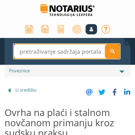
S
Poveznice
U središtu
Ovrha na plaći i stalnom
novčanom primanju kroz
sudsku praksu