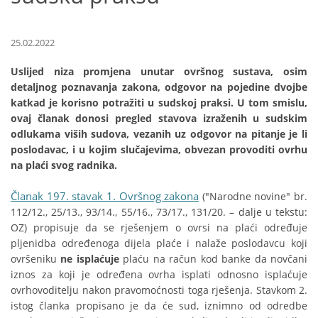
25.02.2022
Uslijed niza promjena unutar ovršnog sustava, osim
detaljnog poznavanja zakona, odgovor na pojedine dvojbe
katkad je korisno potražiti u sudskoj praksi. U tom smislu,
ovaj članak donosi pregled stavova izraženih u sudskim
odlukama viših sudova, vezanih uz odgovor na pitanje je li
poslodavac, i u kojim slučajevima, obvezan provoditi ovrhu
na plaći svog radnika.
Članak 197. stavak 1. Ovršnog zakona
("Narodne novine" br.
112/12., 25/13., 93/14., 55/16., 73/17., 131/20. – dalje u tekstu:
OZ) propisuje da se rješenjem o ovrsi na plaći određuje
pljenidba određenoga dijela plaće i nalaže poslodavcu koji
ovršeniku
ne isplaćuje
plaću na račun kod banke da novčani
iznos za koji je određena ovrha isplati odnosno isplaćuje
ovrhovoditelju nakon pravomoćnosti toga rješenja. Stavkom 2.
istog članka propisano je da će sud, iznimno od odredbe