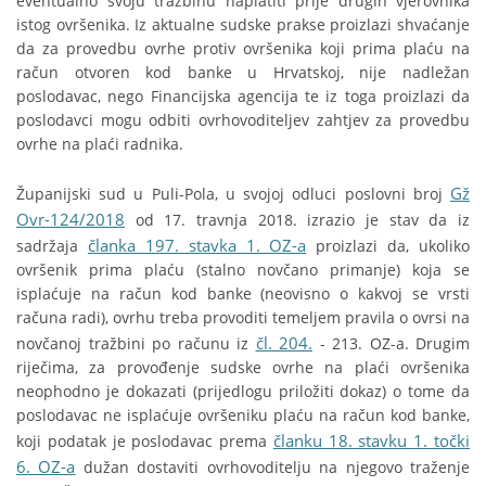
eventualno svoju tražbinu naplatiti prije drugih vjerovnika
istog ovršenika. Iz aktualne sudske prakse proizlazi shvaćanje
da za provedbu ovrhe protiv ovršenika koji prima plaću na
račun otvoren kod banke u Hrvatskoj, nije nadležan
poslodavac, nego Financijska agencija te iz toga proizlazi da
poslodavci mogu odbiti ovrhovoditeljev zahtjev za provedbu
ovrhe na plaći radnika.
Gž
Županijski sud u Puli-Pola, u svojoj odluci poslovni broj
Ovr-124/2018
od 17. travnja 2018. izrazio je stav da iz
članka 197. stavka 1. OZ-a
sadržaja
proizlazi da, ukoliko
ovršenik prima plaću (stalno novčano primanje) koja se
isplaćuje na račun kod banke (neovisno o kakvoj se vrsti
računa radi), ovrhu treba provoditi temeljem pravila o ovrsi na
čl. 204.
novčanoj tražbini po računu iz
- 213. OZ-a. Drugim
riječima, za provođenje sudske ovrhe na plaći ovršenika
neophodno je dokazati (prijedlogu priložiti dokaz) o tome da
poslodavac ne isplaćuje ovršeniku plaću na račun kod banke,
članku 18. stavku 1. točki
koji podatak je poslodavac prema
6. OZ-a
dužan dostaviti ovrhovoditelju na njegovo traženje