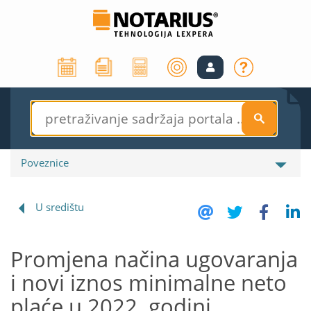
S
Poveznice
U središtu
Promjena načina ugovaranja
i novi iznos minimalne neto
plaće u 2022. godini