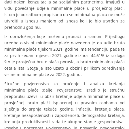
dati nakon konzultacija sa socijalnim partnerima, imajući u
vidu povećanje udjela minimalne plaće u prosječnoj plaći.
Istom je odredbom propisano da se minimalna plaća ne može
utvrditi u iznosu manjem od iznosa koji je bio utvrđen za
prethodnu godinu.
Iz obrazloženja koje možemo pronaći u samom Prijedlogu
uredbe o visini minimalne plaće navedeno je da udio bruto
minimalne plaće tijekom 2021. godine ima tendenciju pada te
za prvih sedam mjeseci 2021. godine iznosi 44,61% iz razloga
što je prosječna bruto plaća porasla, a bruto minimalna plaća
ostala ista. Stoga je isto uzeto u obzir i prilikom određivanja
visine minimalne plaće za 2022. godinu.
Stručno povjerenstvo za praćenje i analizu kretanja
minimalne plaće (dalje: Povjerenstvo) izradilo je stručnu
preporuku uzevši u obzir kretanje udjela minimalne plaće u
prosječnoj bruto plaći isplaćenoj u pravnim osobama od
siječnja do srpnja tekuće godine, inflaciju, kretanje plaća,
kretanje nezaposlenosti i zaposlenosti, demografska kretanja,
kretanja produktivnosti rada te ukupno stanje gospodarstva.
Posebnu pozornost Povjerenstvo je posvetilo novonastaloj