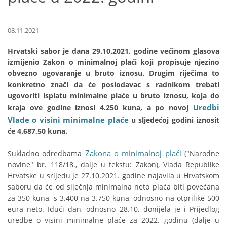
08.11.2021
Hrvatski sabor je dana 29.10.2021. godine većinom glasova
izmijenio Zakon o minimalnoj plaći koji propisuje njezino
obvezno ugovaranje u bruto iznosu. Drugim riječima to
konkretno znači da će poslodavac s radnikom trebati
ugovoriti isplatu minimalne plaće u bruto iznosu, koja do
Uredbi
kraja ove godine iznosi 4.250 kuna, a po novoj
Vlade o visini minimalne plaće
u sljedećoj godini iznosit
će 4.687,50 kuna.
Zakona o minimalnoj plaći
Sukladno odredbama
("Narodne
novine" br. 118/18., dalje u tekstu: Zakon), Vlada Republike
Hrvatske u srijedu je 27.10.2021. godine najavila u Hrvatskom
saboru da će od siječnja minimalna neto plaća biti povećana
za 350 kuna, s 3.400 na 3.750 kuna, odnosno na otprilike 500
eura neto. Idući dan, odnosno 28.10. donijela je i Prijedlog
uredbe o visini minimalne plaće za 2022. godinu (dalje u