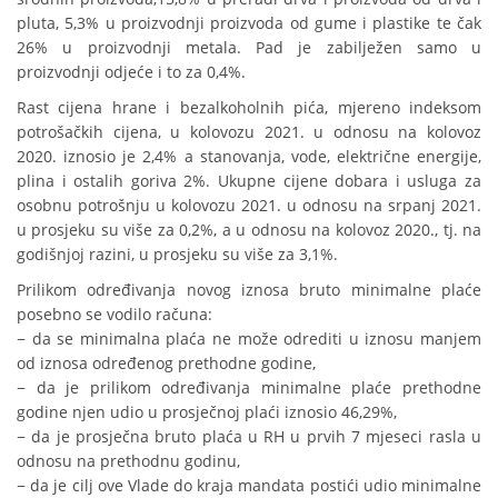
pluta, 5,3% u proizvodnji proizvoda od gume i plastike te čak
26% u proizvodnji metala. Pad je zabilježen samo u
proizvodnji odjeće i to za 0,4%.
Rast cijena hrane i bezalkoholnih pića, mjereno indeksom
potrošačkih cijena, u kolovozu 2021. u odnosu na kolovoz
2020. iznosio je 2,4% a stanovanja, vode, električne energije,
plina i ostalih goriva 2%. Ukupne cijene dobara i usluga za
osobnu potrošnju u kolovozu 2021. u odnosu na srpanj 2021.
u prosjeku su više za 0,2%, a u odnosu na kolovoz 2020., tj. na
godišnjoj razini, u prosjeku su više za 3,1%.
Prilikom određivanja novog iznosa bruto minimalne plaće
posebno se vodilo računa:
− da se minimalna plaća ne može odrediti u iznosu manjem
od iznosa određenog prethodne godine,
− da je prilikom određivanja minimalne plaće prethodne
godine njen udio u prosječnoj plaći iznosio 46,29%,
− da je prosječna bruto plaća u RH u prvih 7 mjeseci rasla u
odnosu na prethodnu godinu,
− da je cilj ove Vlade do kraja mandata postići udio minimalne