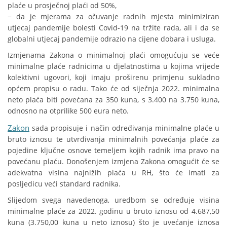
plaće u prosječnoj plaći od 50%,
− da je mjerama za očuvanje radnih mjesta minimiziran
utjecaj pandemije bolesti Covid-19 na tržite rada, ali i da se
globalni utjecaj pandemije odrazio na cijene dobara i usluga.
Izmjenama Zakona o minimalnoj plaći omogućuju se veće
minimalne plaće radnicima u djelatnostima u kojima vrijede
kolektivni ugovori, koji imaju proširenu primjenu sukladno
općem propisu o radu. Tako će od siječnja 2022. minimalna
neto plaća biti povećana za 350 kuna, s 3.400 na 3.750 kuna,
odnosno na otprilike 500 eura neto.
Zakon
sada propisuje i način određivanja minimalne plaće u
bruto iznosu te utvrđivanja minimalnih povećanja plaće za
pojedine ključne osnove temeljem kojih radnik ima pravo na
povećanu plaću. Donošenjem izmjena Zakona omogućit će se
adekvatna visina najnižih plaća u RH, što će imati za
posljedicu veći standard radnika.
Slijedom svega navedenoga, uredbom se određuje visina
minimalne plaće za 2022. godinu u bruto iznosu od 4.687,50
kuna (3.750,00 kuna u neto iznosu) što je uvećanje iznosa