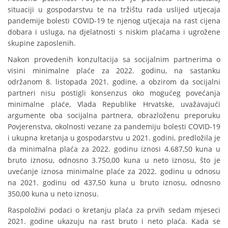
situaciji u gospodarstvu te na tržištu rada uslijed utjecaja
pandemije bolesti COVID-19 te njenog utjecaja na rast cijena
dobara i usluga, na djelatnosti s niskim plaćama i ugrožene
skupine zaposlenih.
Nakon provedenih konzultacija sa socijalnim partnerima o
visini minimalne plaće za 2022. godinu, na sastanku
održanom 8. listopada 2021. godine, a obzirom da socijalni
partneri nisu postigli konsenzus oko mogućeg povećanja
minimalne plaće, Vlada Republike Hrvatske, uvažavajući
argumente oba socijalna partnera, obrazloženu preporuku
Povjerenstva, okolnosti vezane za pandemiju bolesti COVID-19
i ukupna kretanja u gospodarstvu u 2021. godini, predložila je
da minimalna plaća za 2022. godinu iznosi 4.687,50 kuna u
bruto iznosu, odnosno 3.750,00 kuna u neto iznosu, što je
uvećanje iznosa minimalne plaće za 2022. godinu u odnosu
na 2021. godinu od 437,50 kuna u bruto iznosu, odnosno
350,00 kuna u neto iznosu.
Raspoloživi podaci o kretanju plaća za prvih sedam mjeseci
2021. godine ukazuju na rast bruto i neto plaća. Kada se