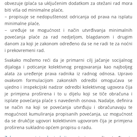
obvezuje (plaća sa uključenim dodatkom za otežani rad mora
biti viša od minimalne plaće,
− propisuje se nedopuštenost odricanja od prava na isplatu
minimalne plaće,
− uređuje se mogućnost i način utvrđivanja minimalnih
povećanja plaće za rad nedjeljom, blagdanom i drugim
danom za koji je zakonom određeno da se ne radi te za noćni
i prekovremeni rad.
Svakako možemo reći da je primarni cilj jačanje socijalnog
dijaloga i poticanje kolektivnog pregovaranja kao najboljeg
alata za uređenje prava radnika iz radnog odnosa. Upravo
ovakvom formulacijom zakonskih odredbi omogućava se
ujedno i inspekcijski nadzor odredbi kolektivnog ugovora čija
je primjena proširena i to u dijelu koji se tiče obračuna i
isplate povećanja plaće s navedenih osnova. Nadalje, definira
se način na koji se povećanja utvrđuju i obračunavaju te
mogućnost kumuliranja propisanih povećanja, uz mogućnost
da se drukčije ugovori kolektivnim ugovorom čija je primjena
proširena sukladno općem propisu o radu.