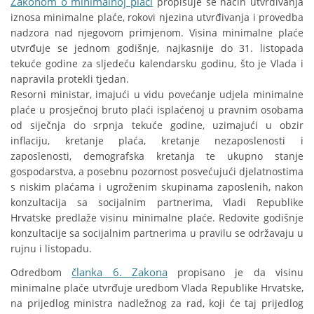
Zakonom o minimalnoj plaći
propisuje se način utvrđivanja
iznosa minimalne plaće, rokovi njezina utvrđivanja i provedba
nadzora nad njegovom primjenom. Visina minimalne plaće
utvrđuje se jednom godišnje, najkasnije do 31. listopada
tekuće godine za sljedeću kalendarsku godinu, što je Vlada i
napravila protekli tjedan.
Resorni ministar, imajući u vidu povećanje udjela minimalne
plaće u prosječnoj bruto plaći isplaćenoj u pravnim osobama
od siječnja do srpnja tekuće godine, uzimajući u obzir
inflaciju, kretanje plaća, kretanje nezaposlenosti i
zaposlenosti, demografska kretanja te ukupno stanje
gospodarstva, a posebnu pozornost posvećujući djelatnostima
s niskim plaćama i ugroženim skupinama zaposlenih, nakon
konzultacija sa socijalnim partnerima, Vladi Republike
Hrvatske predlaže visinu minimalne plaće. Redovite godišnje
konzultacije sa socijalnim partnerima u pravilu se održavaju u
rujnu i listopadu.
članka 6. Zakona
Odredbom
propisano je da visinu
minimalne plaće utvrđuje uredbom Vlada Republike Hrvatske,
na prijedlog ministra nadležnog za rad, koji će taj prijedlog