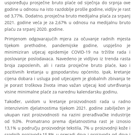
uspoređuju prosječne bruto plaće od siječnja do srpnja ove
godine u odnosu na isto razdoblje prošle godine, vidljiv je rast
od 3,77%. Dodatno, prosječna bruto medijalna plaća za srpanj
2021. godine veća je za 2,67% u odnosu na medijalnu bruto
plaću za srpanj 2020. godine.
Primjenom odgovarajućih mjera za očuvanje radnih mjesta
tijekom prethodne, pandemijske godine, uspješno je
minimiziran utjecaj epidemije COVID-19 na tržište rada i
poslovanje poslodavaca. Navedeno je vidljivo iz trenda rasta
broja zaposlenih, ali i rasta prosječne bruto plaće, kao i
pozitivnih kretanja u gospodarstvu općenito. Ipak, kretanje
cijena dobara i usluga pod utjecajem je globalnih zbivanja te
je porast troškova života imao važan utjecaj kod utvrđivanja
visine minimalne plaće za narednu kalendarsku godinu.
Također, uvidom u kretanje proizvodnosti rada u radno
intenzivnim djelatnostima tijekom 2021. godine zabilježen je
ukupan rast proizvodnosti na razini prerađivačke industrije
od 9,0%. Promatrano prema djelatnostima rast je iznosio
13,1% u području proizvodnje tekstila, 7% u proizvodnji kože i
srodnih proizvoda,15,8% u preradi drva i proizvoda od drva i