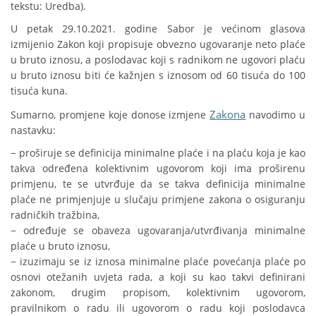
tekstu: Uredba).
U petak 29.10.2021. godine Sabor je većinom glasova
izmijenio Zakon koji propisuje obvezno ugovaranje neto plaće
u bruto iznosu, a poslodavac koji s radnikom ne ugovori plaću
u bruto iznosu biti će kažnjen s iznosom od 60 tisuća do 100
tisuća kuna.
Zakona
Sumarno, promjene koje donose izmjene
navodimo u
nastavku:
− proširuje se definicija minimalne plaće i na plaću koja je kao
takva određena kolektivnim ugovorom koji ima proširenu
primjenu, te se utvrđuje da se takva definicija minimalne
plaće ne primjenjuje u slučaju primjene zakona o osiguranju
radničkih tražbina,
− određuje se obaveza ugovaranja/utvrđivanja minimalne
plaće u bruto iznosu,
− izuzimaju se iz iznosa minimalne plaće povećanja plaće po
osnovi otežanih uvjeta rada, a koji su kao takvi definirani
zakonom, drugim propisom, kolektivnim ugovorom,
pravilnikom o radu ili ugovorom o radu koji poslodavca