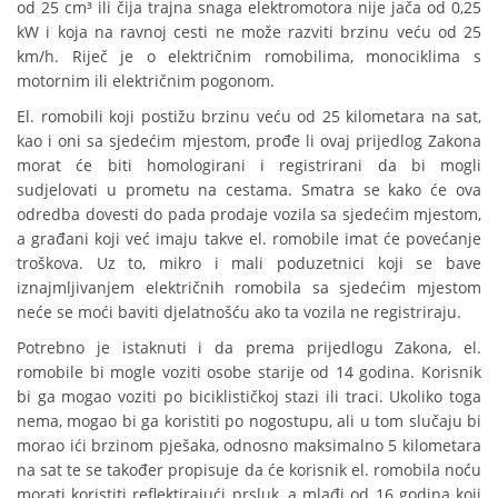
od 25 cm³ ili čija trajna snaga elektromotora nije jača od 0,25
kW i koja na ravnoj cesti ne može razviti brzinu veću od 25
km/h. Riječ je o električnim romobilima, monociklima s
motornim ili električnim pogonom.
El. romobili koji postižu brzinu veću od 25 kilometara na sat,
kao i oni sa sjedećim mjestom, prođe li ovaj prijedlog Zakona
morat će biti homologirani i registrirani da bi mogli
sudjelovati u prometu na cestama. Smatra se kako će ova
odredba dovesti do pada prodaje vozila sa sjedećim mjestom,
a građani koji već imaju takve el. romobile imat će povećanje
troškova. Uz to, mikro i mali poduzetnici koji se bave
iznajmljivanjem električnih romobila sa sjedećim mjestom
neće se moći baviti djelatnošću ako ta vozila ne registriraju.
Potrebno je istaknuti i da prema prijedlogu Zakona, el.
romobile bi mogle voziti osobe starije od 14 godina. Korisnik
bi ga mogao voziti po biciklističkoj stazi ili traci. Ukoliko toga
nema, mogao bi ga koristiti po nogostupu, ali u tom slučaju bi
morao ići brzinom pješaka, odnosno maksimalno 5 kilometara
na sat te se također propisuje da će korisnik el. romobila noću
morati koristiti reflektirajući prsluk, a mlađi od 16 godina koji