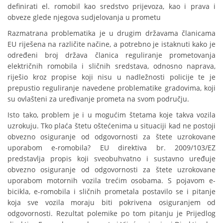
definirati el. romobil kao sredstvo prijevoza, kao i prava i
obveze glede njegova sudjelovanja u prometu
Razmatrana problematika je u drugim državama članicama
EU riješena na različite načine, a potrebno je istaknuti kako je
određeni broj država članica reguliranje prometovanja
električnih romobila i sličnih sredstava, odnosno naprava,
riješio kroz propise koji nisu u nadležnosti policije te je
prepustio reguliranje navedene problematike gradovima, koji
su ovlašteni za uređivanje prometa na svom području.
Isto tako, problem je i u mogućim štetama koje takva vozila
uzrokuju. Tko plaća štetu oštećenima u situaciji kad ne postoji
obvezno osiguranje od odgovornosti za štete uzrokovane
uporabom e-romobila? EU direktiva br. 2009/103/EZ
predstavlja propis koji sveobuhvatno i sustavno uređuje
obvezno osiguranje od odgovornosti za štete uzrokovane
uporabom motornih vozila trećim osobama. S pojavom e-
bicikla, e-romobila i sličnih prometala postavilo se i pitanje
koja sve vozila moraju biti pokrivena osiguranjem od
odgovornosti. Rezultat polemike po tom pitanju je Prijedlog