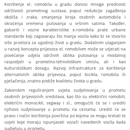
Korištenje el. romobila u gradu donosi mnoge prednosti
održivosti prometnog sustava, poput redukcije zagađenja
okoliša i zraka, smanjenja broja osobnih automobila i
skraćenja vremena putovanja u vršnim satima. Također,
gabariti i vozne karakteristike e-romobila prate urbane
standarde koji zagovaraju što manja vozila kako bi se stvorilo
više prostora za ugodniji život u gradu. Dodatnim ulaganjem
u razvoj koncepta prijevoza el. romobilom može se utjecati na
povećanje udjela održivih oblika putovanja u modalnoj
raspodjeli u prometno-tehnološkom smislu, ali i kao
kulturološkom dosegu. Razvoj infrastrukture za korištenje
alternativnih oblika prijevoza, poput bicikla, romobila ili
pješačenja, znatno podiže kvalitetu života u gradu.
Zakonskim reguliranjem uvjeta sudjelovanja u prometu
osobnih prijevoznih sredstava, kao što su električni romobili,
električni monocikli, segway i sl., omogućiti će se i urediti
njihovo sudjelovanje u prometu na cestama. Urediti će se
pravo i način korištenja površina po kojima se mogu kretati te
uvjeti koje moraju ispunjavati vozači navedenih vozila kada
sudjeluju u prometu.