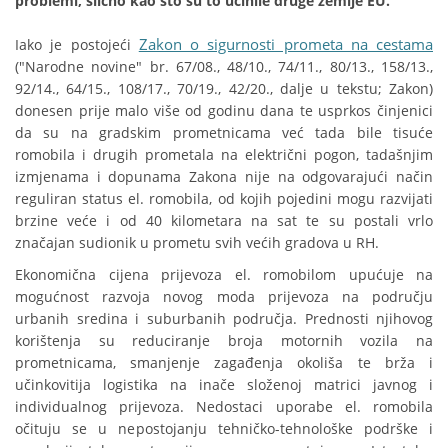
problemi, slično kao što su to učinile druge zemlje EU.
Zakon o sigurnosti prometa na cestama
Iako je postojeći
("Narodne novine" br. 67/08., 48/10., 74/11., 80/13., 158/13.,
92/14., 64/15., 108/17., 70/19., 42/20., dalje u tekstu; Zakon)
donesen prije malo više od godinu dana te usprkos činjenici
da su na gradskim prometnicama već tada bile tisuće
romobila i drugih prometala na električni pogon, tadašnjim
izmjenama i dopunama Zakona nije na odgovarajući način
reguliran status el. romobila, od kojih pojedini mogu razvijati
brzine veće i od 40 kilometara na sat te su postali vrlo
značajan sudionik u prometu svih većih gradova u RH.
Ekonomična cijena prijevoza el. romobilom upućuje na
mogućnost razvoja novog moda prijevoza na području
urbanih sredina i suburbanih područja. Prednosti njihovog
korištenja su reduciranje broja motornih vozila na
prometnicama, smanjenje zagađenja okoliša te brža i
učinkovitija logistika na inače složenoj matrici javnog i
individualnog prijevoza. Nedostaci uporabe el. romobila
očituju se u nepostojanju tehničko-tehnološke podrške i