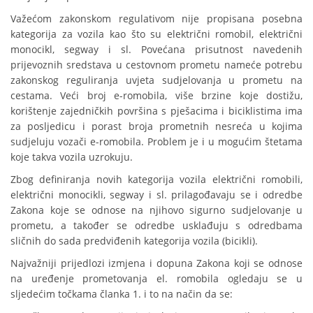
Važećom zakonskom regulativom nije propisana posebna
kategorija za vozila kao što su električni romobil, električni
monocikl, segway i sl. Povećana prisutnost navedenih
prijevoznih sredstava u cestovnom prometu nameće potrebu
zakonskog reguliranja uvjeta sudjelovanja u prometu na
cestama. Veći broj e-romobila, više brzine koje dostižu,
korištenje zajedničkih površina s pješacima i biciklistima ima
za posljedicu i porast broja prometnih nesreća u kojima
sudjeluju vozači e-romobila. Problem je i u mogućim štetama
koje takva vozila uzrokuju.
Zbog definiranja novih kategorija vozila električni romobili,
električni monocikli, segway i sl. prilagođavaju se i odredbe
Zakona koje se odnose na njihovo sigurno sudjelovanje u
prometu, a također se odredbe usklađuju s odredbama
sličnih do sada predviđenih kategorija vozila (bicikli).
Najvažniji prijedlozi izmjena i dopuna Zakona koji se odnose
na uređenje prometovanja el. romobila ogledaju se u
sljedećim točkama članka 1. i to na način da se: