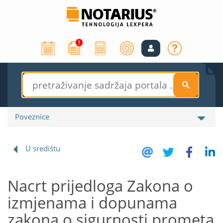
S
Poveznice
U središtu
Nacrt prijedloga Zakona o
izmjenama i dopunama
zakona o sigurnosti prometa