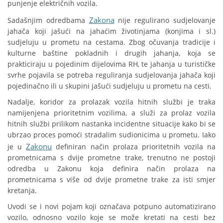
punjenje električnih vozila.
Zakona
Sadašnjim odredbama
nije regulirano sudjelovanje
jahača koji jašući na jahaćim životinjama (konjima i sl.)
sudjeluju u prometu na cestama. Zbog očuvanja tradicije i
kulturne baštine pokladnih i drugih jahanja, koja se
prakticiraju u pojedinim dijelovima RH, te jahanja u turističke
svrhe pojavila se potreba reguliranja sudjelovanja jahača koji
pojedinačno ili u skupini jašući sudjeluju u prometu na cesti.
Nadalje, koridor za prolazak vozila hitnih službi je traka
namijenjena prioritetnim vozilima, a služi za prolaz vozila
hitnih službi prilikom nastanka incidentne situacije kako bi se
ubrzao proces pomoći stradalim sudionicima u prometu. Iako
Zakonu
je u
definiran način prolaza prioritetnih vozila na
prometnicama s dvije prometne trake, trenutno ne postoji
odredba u Zakonu koja definira način prolaza na
prometnicama s više od dvije prometne trake za isti smjer
kretanja.
Uvodi se i novi pojam koji označava potpuno automatizirano
vozilo, odnosno vozilo koje se može kretati na cesti bez