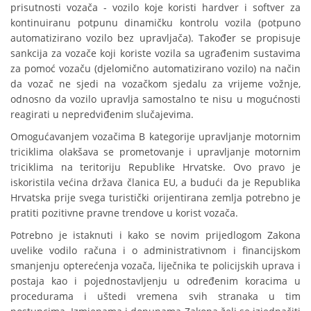
prisutnosti vozača - vozilo koje koristi hardver i softver za
kontinuiranu potpunu dinamičku kontrolu vozila (potpuno
automatizirano vozilo bez upravljača). Također se propisuje
sankcija za vozače koji koriste vozila sa ugrađenim sustavima
za pomoć vozaču (djelomično automatizirano vozilo) na način
da vozač ne sjedi na vozačkom sjedalu za vrijeme vožnje,
odnosno da vozilo upravlja samostalno te nisu u mogućnosti
reagirati u nepredviđenim slučajevima.
Omogućavanjem vozačima B kategorije upravljanje motornim
triciklima olakšava se prometovanje i upravljanje motornim
triciklima na teritoriju Republike Hrvatske. Ovo pravo je
iskoristila većina država članica EU, a budući da je Republika
Hrvatska prije svega turistički orijentirana zemlja potrebno je
pratiti pozitivne pravne trendove u korist vozača.
Potrebno je istaknuti i kako se novim prijedlogom Zakona
uvelike vodilo računa i o administrativnom i financijskom
smanjenju opterećenja vozača, liječnika te policijskih uprava i
postaja kao i pojednostavljenju u određenim koracima u
procedurama i uštedi vremena svih stranaka u tim