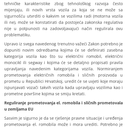
tehničke karakteristike zbog tehnološkog razvoja često
mijenjaju, ili novih vrsta vozila za koja se ne može sa
sigurnošću utvrditi o kakvim se vozilima radi (motorna vozila
ili ne), može se konstatirati da postojeća zakonska regulativa
nije u potpunosti na zadovoljavajući način regulirala ovu
problematiku.
Upravo iz svega navedenog trenutno važeći Zakon potrebno je
dopuniti novim odredbama kojima će se definirati zasebna
kategorija vozila kao što su električni romobil, električni
monocikl ili segway i kojima će se detaljno propisati pravila
upravljanja navedenim kategorijama vozila. Normiranjem
prometovanja električnih romobila i sličnih proizvoda u
prometu u Republici Hrvatskoj, uredit će se uvjeti koje moraju
ispunjavati vozači takvih vozila kada upravljaju vozilima kao i
prometne površine kojima se smiju kretati.
Reguliranje prometovanja el. romobila i sličnih prometovala
u zemljama EU
Sasvim je sigurno je da se rješenje pravne situacije i uređenja
prometovanja el. romobila može i mora urediti. Potrebno je