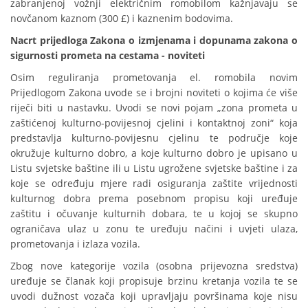
zabranjenoj vožnji električnim romobilom kažnjavaju se
novčanom kaznom (300 £) i kaznenim bodovima.
Nacrt prijedloga Zakona o izmjenama i dopunama zakona o
sigurnosti prometa na cestama - noviteti
Osim reguliranja prometovanja el. romobila novim
Prijedlogom Zakona uvode se i brojni noviteti o kojima će više
riječi biti u nastavku. Uvodi se novi pojam „zona prometa u
zaštićenoj kulturno-povijesnoj cjelini i kontaktnoj zoni“ koja
predstavlja kulturno-povijesnu cjelinu te područje koje
okružuje kulturno dobro, a koje kulturno dobro je upisano u
Listu svjetske baštine ili u Listu ugrožene svjetske baštine i za
koje se određuju mjere radi osiguranja zaštite vrijednosti
kulturnog dobra prema posebnom propisu koji uređuje
zaštitu i očuvanje kulturnih dobara, te u kojoj se skupno
ograničava ulaz u zonu te uređuju načini i uvjeti ulaza,
prometovanja i izlaza vozila.
Zbog nove kategorije vozila (osobna prijevozna sredstva)
uređuje se članak koji propisuje brzinu kretanja vozila te se
uvodi dužnost vozača koji upravljaju površinama koje nisu