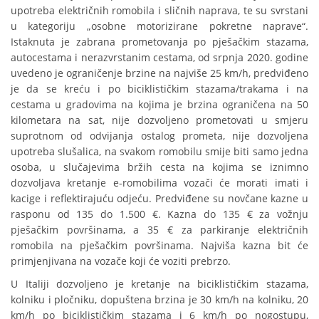
upotreba električnih romobila i sličnih naprava, te su svrstani
u kategoriju „osobne motorizirane pokretne naprave“.
Istaknuta je zabrana prometovanja po pješačkim stazama,
autocestama i nerazvrstanim cestama, od srpnja 2020. godine
uvedeno je ograničenje brzine na najviše 25 km/h, predviđeno
je da se kreću i po biciklističkim stazama/trakama i na
cestama u gradovima na kojima je brzina ograničena na 50
kilometara na sat, nije dozvoljeno prometovati u smjeru
suprotnom od odvijanja ostalog prometa, nije dozvoljena
upotreba slušalica, na svakom romobilu smije biti samo jedna
osoba, u slučajevima bržih cesta na kojima se iznimno
dozvoljava kretanje e-romobilima vozači će morati imati i
kacige i reflektirajuću odjeću. Predviđene su novčane kazne u
rasponu od 135 do 1.500 €. Kazna do 135 € za vožnju
pješačkim površinama, a 35 € za parkiranje električnih
romobila na pješačkim površinama. Najviša kazna bit će
primjenjivana na vozače koji će voziti prebrzo.
U Italiji dozvoljeno je kretanje na biciklističkim stazama,
kolniku i pločniku, dopuštena brzina je 30 km/h na kolniku, 20
km/h po biciklističkim stazama i 6 km/h po nogostupu,