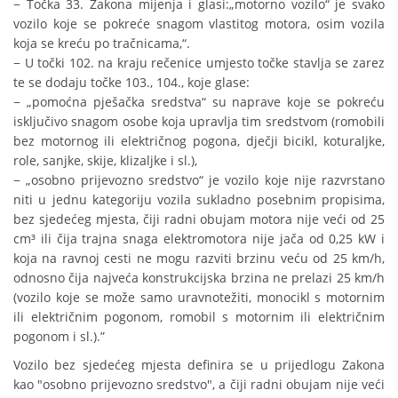
− Točka 33. Zakona mijenja i glasi:„motorno vozilo“ je svako
vozilo koje se pokreće snagom vlastitog motora, osim vozila
koja se kreću po tračnicama,“.
− U točki 102. na kraju rečenice umjesto točke stavlja se zarez
te se dodaju točke 103., 104., koje glase:
− „pomoćna pješačka sredstva“ su naprave koje se pokreću
isključivo snagom osobe koja upravlja tim sredstvom (romobili
bez motornog ili električnog pogona, dječji bicikl, koturaljke,
role, sanjke, skije, klizaljke i sl.),
− „osobno prijevozno sredstvo“ je vozilo koje nije razvrstano
niti u jednu kategoriju vozila sukladno posebnim propisima,
bez sjedećeg mjesta, čiji radni obujam motora nije veći od 25
cm³ ili čija trajna snaga elektromotora nije jača od 0,25 kW i
koja na ravnoj cesti ne mogu razviti brzinu veću od 25 km/h,
odnosno čija najveća konstrukcijska brzina ne prelazi 25 km/h
(vozilo koje se može samo uravnotežiti, monocikl s motornim
ili električnim pogonom, romobil s motornim ili električnim
pogonom i sl.).”
Vozilo bez sjedećeg mjesta definira se u prijedlogu Zakona
kao "osobno prijevozno sredstvo", a čiji radni obujam nije veći