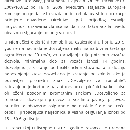
direktive Europskog parlamenta i Vijeća o izmjeni Direktive br.
2009/103/EZ od 16. 9. 2009. Međutim, stajalište Europske
komisije bilo je da se ta vozila ne bi trebala uvrstiti u područje
primjene navedene Direktive. Ipak, prijedlog ostavlja
mogućnost državama-članicama da i za takva vozila uvedu
obvezno osiguranje od odgovornosti.
U Njemačkoj električni romobili su ozakonjeni u lipnju 2019.
godine na način da je dozvoljena maksimalna brzina kretanja
ograničena na 20 km/h, za upravljanje nije potrebna vozačka
dozvola, minimalna dob za vozača iznosi 14 godina,
dozvoljeno je kretanje po biciklističkim stazama, a u slučaju
nepostojanja staze dozvoljeno je kretanje po kolniku ako je
postavljen prometni znak „Dozvoljeno za romobile“,
zabranjeno je kretanje na autocestama i pločnicima koji nisu
obilježeni posebnim prometnim znakom „Dozvoljeno za
romobile“, dozvoljen prijevoz u vozilima javnog prijevoza
putnika te obavezno osiguranje od nastale štete po trećoj
osobi i pripadajuća naljepnica, a visina osiguranja iznosi od
15 – 30 € godišnje.
U Francuskoj u listopadu 2019. godine zakonski je uređena