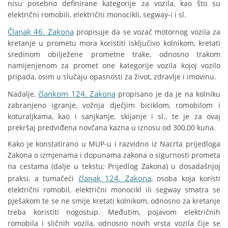
nisu posebno definirane kategorije za vozila, kao što su
električni romobili, električni monocikli, segway-i i sl.
Članak 46. Zakona
propisuje da se vozač motornog vozila za
kretanje u prometu mora koristiti isključivo kolnikom, kretati
sredinom obilježene prometne trake, odnosno trakom
namijenjenom za promet one kategorije vozila kojoj vozilo
pripada, osim u slučaju opasnosti za život, zdravlje i imovinu.
člankom 124. Zakona
Nadalje,
propisano je da je na kolniku
zabranjeno igranje, vožnja dječjim biciklom, romobilom i
koturaljkama, kao i sanjkanje, skijanje i sl., te je za ovaj
prekršaj predviđena novčana kazna u iznosu od 300,00 kuna.
Kako je konstatirano u MUP-u i razvidno iz Nacrta prijedloga
Zakona o izmjenama i dopunama zakona o sigurnosti prometa
na cestama (dalje u tekstu; Prijedlog Zakona) u dosadašnjoj
članak 124. Zakona
praksi, a tumačeći
, osoba koja koristi
električni romobil, električni monocikl ili segway smatra se
pješakom te se ne smije kretati kolnikom, odnosno za kretanje
treba koristiti nogostup. Međutim, pojavom električnih
romobila i sličnih vozila, odnosno novih vrsta vozila čije se