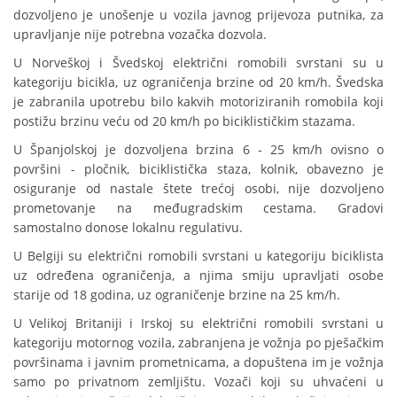
dozvoljeno je unošenje u vozila javnog prijevoza putnika, za
upravljanje nije potrebna vozačka dozvola.
U Norveškoj i Švedskoj električni romobili svrstani su u
kategoriju bicikla, uz ograničenja brzine od 20 km/h. Švedska
je zabranila upotrebu bilo kakvih motoriziranih romobila koji
postižu brzinu veću od 20 km/h po biciklističkim stazama.
U Španjolskoj je dozvoljena brzina 6 - 25 km/h ovisno o
površini - pločnik, biciklistička staza, kolnik, obavezno je
osiguranje od nastale štete trećoj osobi, nije dozvoljeno
prometovanje na međugradskim cestama. Gradovi
samostalno donose lokalnu regulativu.
U Belgiji su električni romobili svrstani u kategoriju biciklista
uz određena ograničenja, a njima smiju upravljati osobe
starije od 18 godina, uz ograničenje brzine na 25 km/h.
U Velikoj Britaniji i Irskoj su električni romobili svrstani u
kategoriju motornog vozila, zabranjena je vožnja po pješačkim
površinama i javnim prometnicama, a dopuštena im je vožnja
samo po privatnom zemljištu. Vozači koji su uhvaćeni u