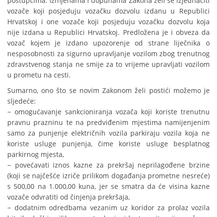
postupcima. Izmjenama i dopunama Zakona želi se izjednačiti
vozače koji posjeduju vozačku dozvolu izdanu u Republici
Hrvatskoj i one vozače koji posjeduju vozačku dozvolu koja
nije izdana u Republici Hrvatskoj. Predložena je i obveza da
vozač kojem je izdano upozorenje od strane liječnika o
nesposobnosti za sigurno upravljanje vozilom zbog trenutnog
zdravstvenog stanja ne smije za to vrijeme upravljati vozilom
u prometu na cesti.
Sumarno, ono što se novim Zakonom želi postići možemo je
sljedeće:
− omogućavanje sankcioniranja vozača koji koriste trenutnu
pravnu prazninu te na predviđenim mjestima namijenjenim
samo za punjenje električnih vozila parkiraju vozila koja ne
koriste usluge punjenja, čime koriste usluge besplatnog
parkirnog mjesta,
− povećavati iznos kazne za prekršaj neprilagođene brzine
(koji se najčešće izriče prilikom događanja prometne nesreće)
s 500,00 na 1.000,00 kuna, jer se smatra da će visina kazne
vozače odvratiti od činjenja prekršaja,
− dodatnim odredbama vezanim uz koridor za prolaz vozila