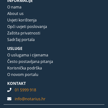
INFORMACIJE
O nama
About us
Uvjeti korištenja
Opći uvjeti poslovanja
Zaštita privatnosti
Sadržaj portala
USLUGE
O uslugama i cijenama
Često postavljana pitanja
Korisnička podrška
O novom portalu
KONTAKT
01 5999 918
info@notarius.hr