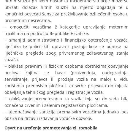
hitnih službi prilikom nastanka incidentne situacije može se
ubrzati dolazak hitnih službi na mjesto događaja te u
konačnici povećati šanse za preživljavanje ozlijeđenih osoba u
prometnim nesrećama,
− omogućiti vozačima B kategorije upravljanje motornim
triciklima na području Republike Hrvatske,
− smanjiti administrativno i financijsko opterećenje vozača,
liječnika te policijskih uprava i postaja koje se odnose na
liječničke preglede zbog privremenog zdravstvenog stanja
vozača,
− olakšati pravnim ili fizičkim osobama obrtnicima obavljanje
poslova kojima se bave (proizvodnja, nadogradnja,
servisiranje, prijevoz ili prodaja vozila na malo) u vidu
korištenja prenosivih pločica i za svrhe prijevoza do mjesta
obavljanja tehničkog pregleda i registracije vozila,
− olakšavanje prometovanja za vozila koja su do sada bila
označena crvenim i zelenim registarskim pločicama,
− ujednačavanje sankcija prema svim vozačima jednako, bez
obzira na državu izdavanja vozačke dozvole.
Osvrt na uređenje prometovanja el. romobila