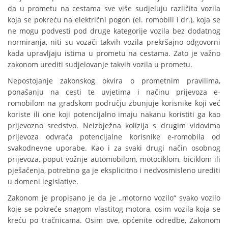
da u prometu na cestama sve više sudjeluju različita vozila
koja se pokreću na električni pogon (el. romobili i dr.), koja se
ne mogu podvesti pod druge kategorije vozila bez dodatnog
normiranja, niti su vozači takvih vozila prekršajno odgovorni
kada upravljaju istima u prometu na cestama. Zato je važno
zakonom urediti sudjelovanje takvih vozila u prometu.
Nepostojanje zakonskog okvira o prometnim pravilima,
ponašanju na cesti te uvjetima i načinu prijevoza e-
romobilom na gradskom području zbunjuje korisnike koji već
koriste ili one koji potencijalno imaju nakanu koristiti ga kao
prijevozno sredstvo. Neizbježna kolizija s drugim vidovima
prijevoza odvraća potencijalne korisnike e-romobila od
svakodnevne uporabe. Kao i za svaki drugi način osobnog
prijevoza, poput vožnje automobilom, motociklom, biciklom ili
pješačenja, potrebno ga je eksplicitno i nedvosmisleno urediti
u domeni legislative.
Zakonom je propisano je da je „motorno vozilo“ svako vozilo
koje se pokreće snagom vlastitog motora, osim vozila koja se
kreću po tračnicama. Osim ove, općenite odredbe, Zakonom