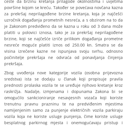
ceste da brzinu kretanja prilagode okolnostima i uvjetima
površine kojom se kreću. Također se povećava novčana kazna
za prekršaj neprilagođene brzine kretanja, koja je najčešći
uzročnik događanja prometnih nesreća, a s obzirom na to da
je Zakonom predviđeno da se kazna u roku od 3 dana može
platiti u polovici iznosa, tako je za prekršaj neprilagođene
brzine, koji se najčešće izriče prilikom događanja prometne
nesreće moguće platiti iznos od 250.00 kn. Smatra se da
visina izrečene kazne ne ispunjava svoju svrhu, odnosno
počinitelje prekršaja ne odvraća od ponavljanja činjenja
prekršaja.
Zbog uvođenja nove kategorije vozila (osobna prijevozna
sredstva) ista se dodaju u članak koji propisuje pravila
prednosti prolaska vozila te se uređuje njihovo kretanje kroz
raskrižja. Nadalje, izmjenama i dopunama Zakona bi se
omogućilo sankcioniranje nesavjesnih vozača koji koriste
trenutnu pravnu prazninu te na predviđenim mjestima
namijenjenim samo za punjenje električnih vozila parkiraju
vozila koja ne koriste usluge punjenja, čime koriste usluge
besplatnog parkirnog mjesta i onemogućavaju pristup i