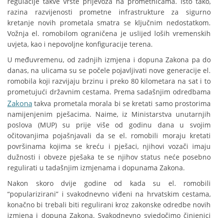
regulacije takve vrste prijevoza na prometnicama. Isto tako,
razina razvijenosti prometne infrastrukture za sigurno
kretanje novih prometala smatra se ključnim nedostatkom.
Vožnja el. romobilom ograničena je uslijed loših vremenskih
uvjeta, kao i nepovoljne konfiguracije terena.
U međuvremenu, od zadnjih izmjena i dopuna Zakona pa do
danas, na ulicama su se počele pojavljivati nove generacije el.
romobila koji razvijaju brzinu i preko 80 kilometara na sat i to
prometujući državnim cestama. Prema sadašnjim odredbama
Zakona
takva prometala morala bi se kretati samo prostorima
namijenjenim pješacima. Naime, iz Ministarstva unutarnjih
poslova (MUP) su prije više od godinu dana u svojim
očitovanjima pojašnjavali da se el. romobili moraju kretati
površinama kojima se kreću i pješaci, njihovi vozači imaju
dužnosti i obveze pješaka te se njihov status neće posebno
regulirati u tadašnjim izmjenama i dopunama Zakona.
Nakon skoro dvije godine od kada su el. romobili
“popularizirani” i svakodnevno viđeni na hrvatskim cestama,
konačno bi trebali biti regulirani kroz zakonske odredbe novih
izmjena i dopuna Zakona. Svakodnevno svjedočimo činjenici