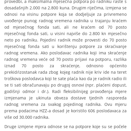
provedbi, a maksimalna mjesečna potpora po radniku raste s
dosadašnjih 2.000 na 2.800 kuna. Drugim riječima, izmjena se
odnosi na visinu potpore koja se dodjeljuje za privremeno
uvođenje punog radnog vremena radnika u trajanju kraćem
od mjesečnog fonda sati, ali ne kraćem od 70 posto
mjesečnog fonda sati, u visini najviše do 2.800 kn mjesečno
neto po radniku. Pojedini radnik može provesti do 70 posto
mjesečnog fonda sati u korištenju potpore za skraćivanje
radnog vremena. Ako poslodavac radnika koji ima skraćenje
radnog vremena veće od 70 posto prijavi na potporu, razlika
iznad 70 posto za skraćenje, odnosno općenito
prekid/izostanak rada zbog kojeg radnik nije kriv ide na teret
troškova poslodavca koji te sate plaća kao da je radnik radio ili
se ti sati obračunavaju po drugoj osnovi (npr. plaćeni dopust,
godišnji odmor i dr.). Radi fleksibilnijeg provođenja mjere
izmjenama je ukinuta obveza dostave tjednih rasporeda
radnog vremena za svakog pojedinog radnika. Ovu mjeru
prema podacima HZZ-a dosad je koristilo 606 poslodavaca za
više od 30.000 radnika.
Druge izmjene mjera odnose se na potpore koje su se počele