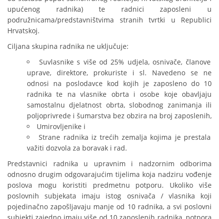
upućenog radnika) te radnici zaposleni u
podružnicama/predstavništvima stranih tvrtki u Republici
Hrvatskoj.
Ciljana skupina radnika ne uključuje:
Suvlasnike s više od 25% udjela, osnivače, članove
uprave, direktore, prokuriste i sl. Navedeno se ne
odnosi na poslodavce kod kojih je zaposleno do 10
radnika te na vlasnike obrta i osobe koje obavljaju
samostalnu djelatnost obrta, slobodnog zanimanja ili
poljoprivrede i šumarstva bez obzira na broj zaposlenih,
Umirovljenike i
Strane radnika iz trećih zemalja kojima je prestala
važiti dozvola za boravak i rad.
Predstavnici radnika u upravnim i nadzornim odborima
odnosno drugim odgovarajućim tijelima koja nadziru vođenje
poslova mogu koristiti predmetnu potporu. Ukoliko više
poslovnih subjekata imaju istog osnivača / vlasnika koji
pojedinačno zapošljavaju manje od 10 radnika, a svi poslovni
subjekti zajedno imaju više od 10 zaposlenih radnika, potpora