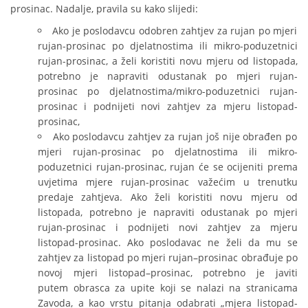
prosinac. Nadalje, pravila su kako slijedi:
Ako je poslodavcu odobren zahtjev za rujan po mjeri
rujan-prosinac po djelatnostima ili mikro-poduzetnici
rujan-prosinac, a želi koristiti novu mjeru od listopada,
potrebno je napraviti odustanak po mjeri rujan-
prosinac po djelatnostima/mikro-poduzetnici rujan-
prosinac i podnijeti novi zahtjev za mjeru listopad-
prosinac,
Ako poslodavcu zahtjev za rujan još nije obrađen po
mjeri rujan-prosinac po djelatnostima ili mikro-
poduzetnici rujan-prosinac, rujan će se ocijeniti prema
uvjetima mjere rujan-prosinac važećim u trenutku
predaje zahtjeva. Ako želi koristiti novu mjeru od
listopada, potrebno je napraviti odustanak po mjeri
rujan-prosinac i podnijeti novi zahtjev za mjeru
listopad-prosinac. Ako poslodavac ne želi da mu se
zahtjev za listopad po mjeri rujan–prosinac obrađuje po
novoj mjeri listopad–prosinac, potrebno je javiti
putem obrasca za upite koji se nalazi na stranicama
Zavoda, a kao vrstu pitanja odabrati „mjera listopad-