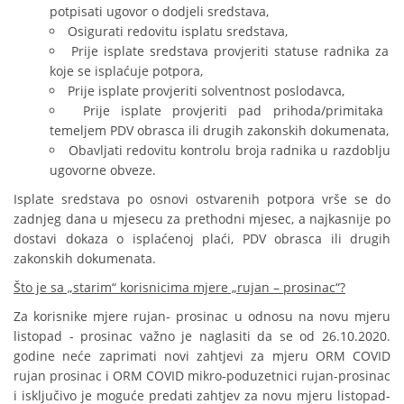
potpisati ugovor o dodjeli sredstava,
Osigurati redovitu isplatu sredstava,
Prije isplate sredstava provjeriti statuse radnika za
koje se isplaćuje potpora,
Prije isplate provjeriti solventnost poslodavca,
Prije isplate provjeriti pad prihoda/primitaka
temeljem PDV obrasca ili drugih zakonskih dokumenata,
Obavljati redovitu kontrolu broja radnika u razdoblju
ugovorne obveze.
Isplate sredstava po osnovi ostvarenih potpora vrše se do
zadnjeg dana u mjesecu za prethodni mjesec, a najkasnije po
dostavi dokaza o isplaćenoj plaći, PDV obrasca ili drugih
zakonskih dokumenata.
Što je sa „starim“ korisnicima mjere „rujan – prosinac“?
Za korisnike mjere rujan- prosinac u odnosu na novu mjeru
listopad - prosinac važno je naglasiti da se od 26.10.2020.
godine neće zaprimati novi zahtjevi za mjeru ORM COVID
rujan prosinac i ORM COVID mikro-poduzetnici rujan-prosinac
i isključivo je moguće predati zahtjev za novu mjeru listopad-