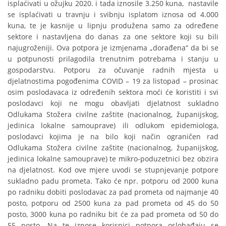
isplaćivati u ožujku 2020. i tada iznosile 3.250 kuna, nastavile
se isplaćivati u travnju i svibnju isplatom iznosa od 4.000
kuna, te je kasnije u lipnju produžena samo za određene
sektore i nastavljena do danas za one sektore koji su bili
najugroženiji. Ova potpora je izmjenama „dorađena“ da bi se
u potpunosti prilagodila trenutnim potrebama i stanju u
gospodarstvu. Potporu za očuvanje radnih mjesta u
djelatnostima pogođenima COVID – 19 za listopad – prosinac
osim poslodavaca iz određenih sektora moći će koristiti i svi
poslodavci koji ne mogu obavljati djelatnost sukladno
Odlukama Stožera civilne zaštite (nacionalnog, županijskog,
jedinica lokalne samouprave) ili odlukom epidemiologa,
poslodavci kojima je na bilo koji način ograničen rad
Odlukama Stožera civilne zaštite (nacionalnog, županijskog,
jedinica lokalne samouprave) te mikro-poduzetnici bez obzira
na djelatnost. Kod ove mjere uvodi se stupnjevanje potpore
sukladno padu prometa. Tako će npr. potporu od 2000 kuna
po radniku dobiti poslodavac za pad prometa od najmanje 40
posto, potporu od 2500 kuna za pad prometa od 45 do 50
posto, 3000 kuna po radniku bit će za pad prometa od 50 do
55 posto. Na te iznose korisnici potpora oslobađaju se