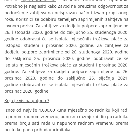
Potrebno je naglasiti kako Zavod ne preuzima odgovornost za
podnošenje zahtjeva na neispravan način i izvan propisanog
roka. Korisnici se odabiru temeljem zaprimljenih zahtjeva na
javnom pozivu. Za zahtjeve za dodjelu potpore zaprimljene od
26. listopada 2020. godine do zaključno 25. studenoga 2020.
godine odobravat će se isplata mjesečnih troškova plaće za
listopad, studeni i prosinac 2020. godine. Za zahtjeve za
dodjelu potpore zaprimljene od 26. studenoga 2020. godine
do zaključno 25. prosinca 2020. godine odobravat će se
isplata mjesečnih troškova plaće za studeni i prosinac 2020.
godine. Za zahtjeve za dodjelu potpore zaprimljene od 26.
prosinca 2020. godine do zaključno 25. siječnja 2021.
godine odobravat će se isplata mjesečnih troškova plaće za
prosinac 2020. godine.
Koja je visina potpore?
Iznos od najviše 4.000,00 kuna mjesečno po radniku koji radi
u punom radnom vremenu, odnosno razmjerni dio po radniku
prema broju sati rada u nepunom radnom vremenu prema
postotku pada prihoda/primitaka: