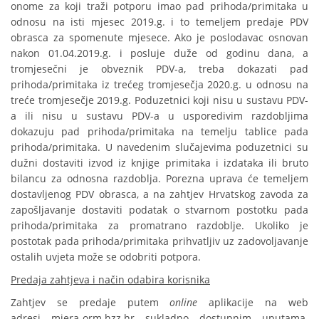
onome za koji traži potporu imao pad prihoda/primitaka u
odnosu na isti mjesec 2019.g. i to temeljem predaje PDV
obrasca za spomenute mjesece. Ako je poslodavac osnovan
nakon 01.04.2019.g. i posluje duže od godinu dana, a
tromjesečni je obveznik PDV-a, treba dokazati pad
prihoda/primitaka iz trećeg tromjesečja 2020.g. u odnosu na
treće tromjesečje 2019.g. Poduzetnici koji nisu u sustavu PDV-
a ili nisu u sustavu PDV-a u usporedivim razdobljima
dokazuju pad prihoda/primitaka na temelju tablice pada
prihoda/primitaka. U navedenim slučajevima poduzetnici su
dužni dostaviti izvod iz knjige primitaka i izdataka ili bruto
bilancu za odnosna razdoblja. Porezna uprava će temeljem
dostavljenog PDV obrasca, a na zahtjev Hrvatskog zavoda za
zapošljavanje dostaviti podatak o stvarnom postotku pada
prihoda/primitaka za promatrano razdoblje. Ukoliko je
postotak pada prihoda/primitaka prihvatljiv uz zadovoljavanje
ostalih uvjeta može se odobriti potpora.
Predaja zahtjeva i način odabira korisnika
Zahtjev se predaje putem
online
aplikacije na web
adresi
mjera-orm.hzz.hr
sukladno dostupnim uputama.