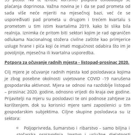
plaćanja doprinosa. Važna novina je i da se pad prometa od
sada više neće mjeriti na mjesečnoj bazi, već će se
uspoređivati pad prometa u drugom i trećem kvartalu s
prometom u tim istim kvartalima 2019. kako bi slika bila
realnija. Iznimka će pritom biti sektori kojim je rad ograničen
odlukama Nacionalnog stožera civilne zaštite kao primjerice
usluge hrane i pića koji će imati mogućnost odabira što im je
povoljnije, mjesečna ili kvartalna usporedba.
Potpora za očuvanje radnih mjesta - listopad-prosinac 2020.
Cilj mjere je očuvanje radnih mjesta kod poslodavaca kojima
je zbog posebne okolnosti uvjetovane COVID -19 narušena
gospodarska aktivnost. Mjera se odnosi na razdoblje listopad
– prosinac 2020. godine, odnosno vrijedi do kraja ove godine.
Prijavitelji na mjeru su poslodavci te oni podnose zahtjeve za
korištenjem, dok su korisnici mjere sami zaposlenici u tim
gospodarskim subjektima. Ciljne skupine poslodavca su iz
sektora:
Poljoprivreda, šumarstvo i ribarstvo - samo biljna i
stočarska proizvodnja, lovstvo i uslužne djelatnosti