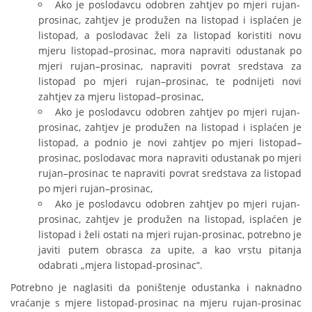
Ako je poslodavcu odobren zahtjev po mjeri rujan-
prosinac, zahtjev je produžen na listopad i isplaćen je
listopad, a poslodavac želi za listopad koristiti novu
mjeru listopad–prosinac, mora napraviti odustanak po
mjeri rujan–prosinac, napraviti povrat sredstava za
listopad po mjeri rujan–prosinac, te podnijeti novi
zahtjev za mjeru listopad–prosinac,
Ako je poslodavcu odobren zahtjev po mjeri rujan-
prosinac, zahtjev je produžen na listopad i isplaćen je
listopad, a podnio je novi zahtjev po mjeri listopad–
prosinac, poslodavac mora napraviti odustanak po mjeri
rujan–prosinac te napraviti povrat sredstava za listopad
po mjeri rujan–prosinac,
Ako je poslodavcu odobren zahtjev po mjeri rujan-
prosinac, zahtjev je produžen na listopad, isplaćen je
listopad i želi ostati na mjeri rujan-prosinac, potrebno je
javiti putem obrasca za upite, a kao vrstu pitanja
odabrati „mjera listopad-prosinac“.
Potrebno je naglasiti da poništenje odustanka i naknadno
vraćanje s mjere listopad-prosinac na mjeru rujan-prosinac