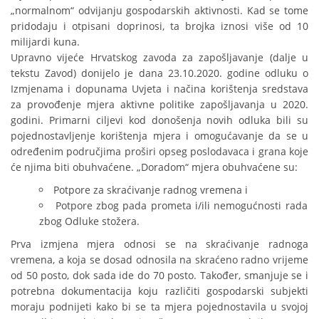
„normalnom“ odvijanju gospodarskih aktivnosti. Kad se tome
pridodaju i otpisani doprinosi, ta brojka iznosi više od 10
milijardi kuna.
Upravno vijeće Hrvatskog zavoda za zapošljavanje (dalje u
tekstu Zavod) donijelo je dana 23.10.2020. godine odluku o
Izmjenama i dopunama Uvjeta i načina korištenja sredstava
za provođenje mjera aktivne politike zapošljavanja u 2020.
godini. Primarni ciljevi kod donošenja novih odluka bili su
pojednostavljenje korištenja mjera i omogućavanje da se u
određenim područjima proširi opseg poslodavaca i grana koje
će njima biti obuhvaćene. „Doradom“ mjera obuhvaćene su:
Potpore za skraćivanje radnog vremena i
Potpore zbog pada prometa i/ili nemogućnosti rada
zbog Odluke stožera.
Prva izmjena mjera odnosi se na skraćivanje radnoga
vremena, a koja se dosad odnosila na skraćeno radno vrijeme
od 50 posto, dok sada ide do 70 posto. Također, smanjuje se i
potrebna dokumentacija koju različiti gospodarski subjekti
moraju podnijeti kako bi se ta mjera pojednostavila u svojoj