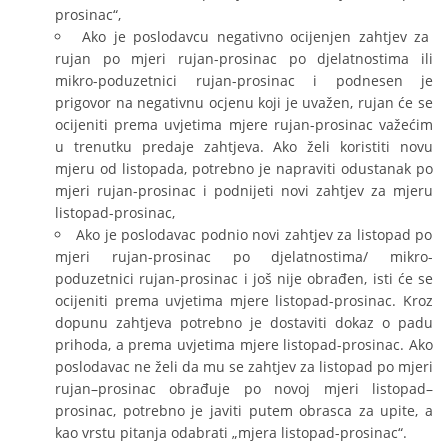
prosinac“,
Ako je poslodavcu negativno ocijenjen zahtjev za
rujan po mjeri rujan-prosinac po djelatnostima ili
mikro-poduzetnici rujan-prosinac i podnesen je
prigovor na negativnu ocjenu koji je uvažen, rujan će se
ocijeniti prema uvjetima mjere rujan-prosinac važećim
u trenutku predaje zahtjeva. Ako želi koristiti novu
mjeru od listopada, potrebno je napraviti odustanak po
mjeri rujan-prosinac i podnijeti novi zahtjev za mjeru
listopad-prosinac,
Ako je poslodavac podnio novi zahtjev za listopad po
mjeri rujan-prosinac po djelatnostima/ mikro-
poduzetnici rujan-prosinac i još nije obrađen, isti će se
ocijeniti prema uvjetima mjere listopad-prosinac. Kroz
dopunu zahtjeva potrebno je dostaviti dokaz o padu
prihoda, a prema uvjetima mjere listopad-prosinac. Ako
poslodavac ne želi da mu se zahtjev za listopad po mjeri
rujan–prosinac obrađuje po novoj mjeri listopad–
prosinac, potrebno je javiti putem obrasca za upite, a
kao vrstu pitanja odabrati „mjera listopad-prosinac“.