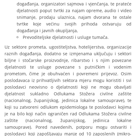
događanja, organizatori sajmova i vjenčanja, te prateće
djelatnosti poput tvrtki za najam opreme, audio i video
snimanje, prodaju ulaznica, najam dvorana te ostale
tvrtke koje većinu svojih prihoda ostvaruju od
događanja i javnih okupljanja,
Prevoditeljske djelatnosti i usluge tumača.
Uz sektore prometa, ugostiteljstva, hotelijerstva, organizacije
raznih događanja, dodatno se izmjenama uključuju i sektori
biljne i stočarske proizvodnje, ribarstvo i s njim povezane
djelatnosti te usluge povezane s putničkim i vodenim
prometom, čime je obuhvaćen i povremeni prijevoz. Osim
poslodavaca iz prihvatljivih sektora mjeru mogu koristiti i svi
poslodavci neovisno o djelatnosti koji ne mogu obavljati
djelatnost sukladno Odlukama Stožera civilne zaštite
(nacionalnog, županijskog, jedinica lokalne samouprave), te
koji su zatvoreni odlukom epidemiologa te poslodavci kojima
je na bilo koji način ograničen rad Odlukama Stožera civilne
zaštite (nacionalnog, županijskog, jedinica lokalne
samouprave). Pored navedenih, potporu mogu ostvariti i
poslodavci koji zapošljavaju manje od 10 zaposlenih (mikro-