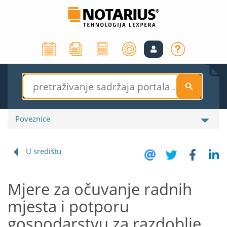
S
Poveznice
U središtu
Mjere za očuvanje radnih
mjesta i potporu
gospodarstvu za razdoblje