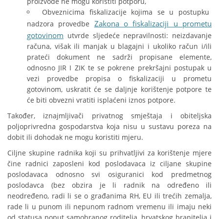
proizvode ne mogu koristiti potporu,
Obveznicima fiskalizacije kojima se u postupku
Zakona o fiskalizaciji u prometu
nadzora provedbe
gotovinom
utvrde sljedeće nepravilnosti: neizdavanje
računa, višak ili manjak u blagajni i ukoliko račun i/ili
prateći dokument ne sadrži propisane elemente,
odnosno JIR I ZIK te se pokrene prekršajni postupak u
vezi provedbe propisa o fiskalizaciji u prometu
gotovinom, uskratit će se daljnje korištenje potpore te
će biti obvezni vratiti isplaćeni iznos potpore.
Također, iznajmljivači privatnog smještaja i obiteljska
poljoprivredna gospodarstva koja nisu u sustavu poreza na
dobit ili dohodak ne mogu koristiti mjeru.
Ciljne skupine radnika koji su prihvatljivi za korištenje mjere
čine radnici zaposleni kod poslodavaca iz ciljane skupine
poslodavaca odnosno svi osiguranici kod predmetnog
poslodavca (bez obzira je li radnik na određeno ili
neodređeno, radi li se o građanima RH, EU ili trećih zemalja,
rade li u punom ili nepunom radnom vremenu ili imaju neki
od statusa poput samohranog roditelja, hrvatskog branitelja i