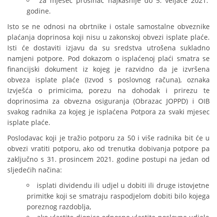
za mjesec prosinac najkasnije do 5. veljače 2021.
godine.
Isto se ne odnosi na obrtnike i ostale samostalne obveznike
plaćanja doprinosa koji nisu u zakonskoj obvezi isplate plaće.
Isti će dostaviti izjavu da su sredstva utrošena sukladno
namjeni potpore. Pod dokazom o isplaćenoj plaći smatra se
financijski dokument iz kojeg je razvidno da je izvršena
obveza isplate plaće (Izvod s poslovnog računa), oznaka
Izvješća o primicima, porezu na dohodak i prirezu te
doprinosima za obvezna osiguranja (Obrazac JOPPD) i OIB
svakog radnika za kojeg je isplaćena Potpora za svaki mjesec
isplate plaće.
Poslodavac koji je tražio potporu za 50 i više radnika bit će u
obvezi vratiti potporu, ako od trenutka dobivanja potpore pa
zaključno s 31. prosincem 2021. godine postupi na jedan od
sljedećih načina:
isplati dividendu ili udjel u dobiti ili druge istovjetne
primitke koji se smatraju raspodjelom dobiti bilo kojega
poreznog razdoblja,