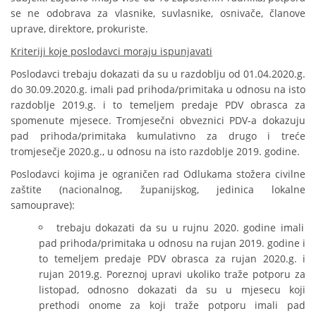
se ne odobrava za vlasnike, suvlasnike, osnivače, članove
uprave, direktore, prokuriste.
Kriteriji koje poslodavci moraju ispunjavati
Poslodavci trebaju dokazati da su u razdoblju od 01.04.2020.g.
do 30.09.2020.g. imali pad prihoda/primitaka u odnosu na isto
razdoblje 2019.g. i to temeljem predaje PDV obrasca za
spomenute mjesece. Tromjesečni obveznici PDV-a dokazuju
pad prihoda/primitaka kumulativno za drugo i treće
tromjesečje 2020.g., u odnosu na isto razdoblje 2019. godine.
Poslodavci kojima je ograničen rad Odlukama stožera civilne
zaštite (nacionalnog, županijskog, jedinica lokalne
samouprave):
trebaju dokazati da su u rujnu 2020. godine imali
pad prihoda/primitaka u odnosu na rujan 2019. godine i
to temeljem predaje PDV obrasca za rujan 2020.g. i
rujan 2019.g. Poreznoj upravi ukoliko traže potporu za
listopad, odnosno dokazati da su u mjesecu koji
prethodi onome za koji traže potporu imali pad