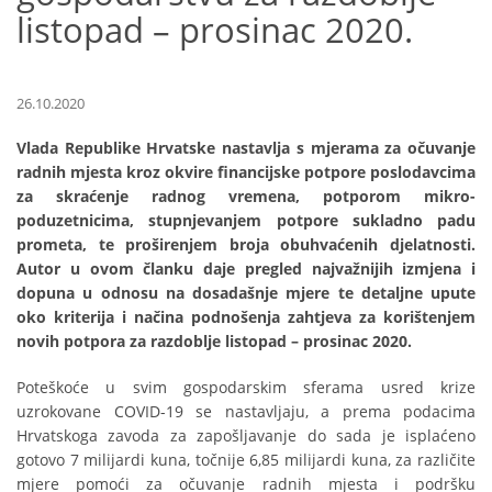
listopad – prosinac 2020.
26.10.2020
Vlada Republike Hrvatske nastavlja s mjerama za očuvanje
radnih mjesta kroz okvire financijske potpore poslodavcima
za skraćenje radnog vremena, potporom mikro-
poduzetnicima, stupnjevanjem potpore sukladno padu
prometa, te proširenjem broja obuhvaćenih djelatnosti.
Autor u ovom članku daje pregled najvažnijih izmjena i
dopuna u odnosu na dosadašnje mjere te detaljne upute
oko kriterija i načina podnošenja zahtjeva za korištenjem
novih potpora za razdoblje listopad – prosinac 2020.
Poteškoće u svim gospodarskim sferama usred krize
uzrokovane COVID-19 se nastavljaju, a prema podacima
Hrvatskoga zavoda za zapošljavanje do sada je isplaćeno
gotovo 7 milijardi kuna, točnije 6,85 milijardi kuna, za različite
mjere pomoći za očuvanje radnih mjesta i podršku