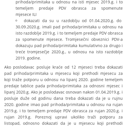
prihoda/primitaka u odnosu na isti mjesec 2019.g. i to
temeljem predaje PDV obrasca za spomenute
mjesece ILI
dokazati da su u razdoblju od 01.04.2020.g. do
30.09.2020.g. imali pad prihoda/primitaka u odnosu na
isto razdoblje 2019.g. i to temeljem predaje PDV obrasca
za spomenute mjesece. Tromjesečni obveznici PDV-a
dokazuju pad prihoda/primitaka kumulativno za drugo i
treće tromjesečje 2020.g., u odnosu na isto razdoblje
2019. godine.
Ako poslodavac posluje kraće od 12 mjeseci treba dokazati
pad prihoda/primitaka u mjesecu koji prethodi mjesecu za
koji traže potporu u odnosu na lipanj 2020. godine temeljem
predaje tablice pada prihoda/primitaka za odnosni mjesec i
lipanj 2020.g. Ako je poslodavac osnovan nakon 01.04.2019.g. i
posluje duže od godinu dana treba dokazati da je u rujnu
2020. godine imao pad prihoda/primitaka u odnosu na rujan
2019.g. i to temeljem predaje PDV obrasca za rujan 2020.g. i
rujan 2019.g. Poreznoj upravi ukoliko traži potporu za
listopad, odnosno dokazati da je u mjesecu koji prethodi