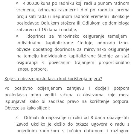
4.000,00 kuna po radniku koji radi u punom radnom
vremenu, odnosno razmjerni dio po radniku prema
broju sati rada u nepunom radnom vremenu ukoliko je
poslodavac Odlukom stožera ili Odlukom epidemiologa
zatvoren od 15 dana i nadalje,
doprinos za mirovinsko osiguranje temeljem
individualne kapitalizirane štednje, odnosno iznos
obveze dodatnog doprinosa za mirovinsko osiguranje
na temelju individualne kapitalizirane štednje za staž
osiguranja s povećanim trajanjem proporcionalno
iznosu potpore.
Koje su obveze poslodavca kod korištenja mjera?
Po pozitivno ocijenjenom zahtjevu i dodjeli potpora
poslodavca mora voditi računa o obvezama koje mora
ispunjavati kako bi zadržao pravo na korištenje potpora.
Obveze su kako slijedi:
Odmah ili najkasnije u roku od 8 dana obavijestiti
Zavod ukoliko je došlo do otkaza ugovora o radu s
pojedinim radnikom s točnim datumom i razlogom