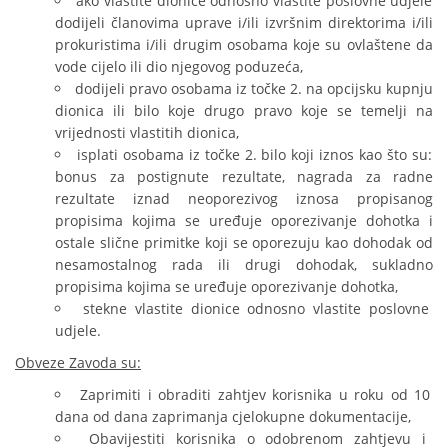
ako vlastite dionice odnosno vlastite poslovne udjele
dodijeli članovima uprave i/ili izvršnim direktorima i/ili
prokuristima i/ili drugim osobama koje su ovlaštene da
vode cijelo ili dio njegovog poduzeća,
dodijeli pravo osobama iz točke 2. na opcijsku kupnju
dionica ili bilo koje drugo pravo koje se temelji na
vrijednosti vlastitih dionica,
isplati osobama iz točke 2. bilo koji iznos kao što su:
bonus za postignute rezultate, nagrada za radne
rezultate iznad neoporezivog iznosa propisanog
propisima kojima se uređuje oporezivanje dohotka i
ostale slične primitke koji se oporezuju kao dohodak od
nesamostalnog rada ili drugi dohodak, sukladno
propisima kojima se uređuje oporezivanje dohotka,
stekne vlastite dionice odnosno vlastite poslovne
udjele.
Obveze Zavoda su:
Zaprimiti i obraditi zahtjev korisnika u roku od 10
dana od dana zaprimanja cjelokupne dokumentacije,
Obavijestiti korisnika o odobrenom zahtjevu i