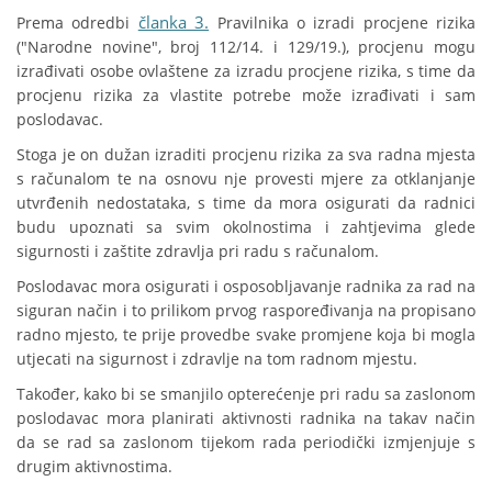
članka 3.
Prema odredbi
Pravilnika o izradi procjene rizika
("Narodne novine", broj 112/14. i 129/19.), procjenu mogu
izrađivati osobe ovlaštene za izradu procjene rizika, s time da
procjenu rizika za vlastite potrebe može izrađivati i sam
poslodavac.
Stoga je on dužan izraditi procjenu rizika za sva radna mjesta
s računalom te na osnovu nje provesti mjere za otklanjanje
utvrđenih nedostataka, s time da mora osigurati da radnici
budu upoznati sa svim okolnostima i zahtjevima glede
sigurnosti i zaštite zdravlja pri radu s računalom.
Poslodavac mora osigurati i osposobljavanje radnika za rad na
siguran način i to prilikom prvog raspoređivanja na propisano
radno mjesto, te prije provedbe svake promjene koja bi mogla
utjecati na sigurnost i zdravlje na tom radnom mjestu.
Također, kako bi se smanjilo opterećenje pri radu sa zaslonom
poslodavac mora planirati aktivnosti radnika na takav način
da se rad sa zaslonom tijekom rada periodički izmjenjuje s
drugim aktivnostima.