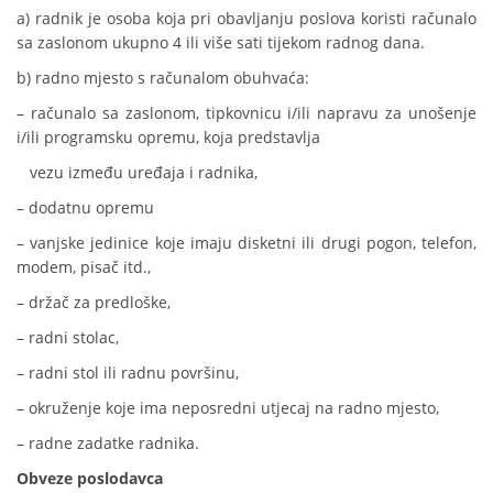
a) radnik je osoba koja pri obavljanju poslova koristi računalo
sa zaslonom ukupno 4 ili više sati tijekom radnog dana.
b) radno mjesto s računalom obuhvaća:
– računalo sa zaslonom, tipkovnicu i/ili napravu za unošenje
i/ili programsku opremu, koja predstavlja
vezu između uređaja i radnika,
– dodatnu opremu
– vanjske jedinice koje imaju disketni ili drugi pogon, telefon,
modem, pisač itd.,
– držač za predloške,
– radni stolac,
– radni stol ili radnu površinu,
– okruženje koje ima neposredni utjecaj na radno mjesto,
– radne zadatke radnika.
Obveze poslodavca