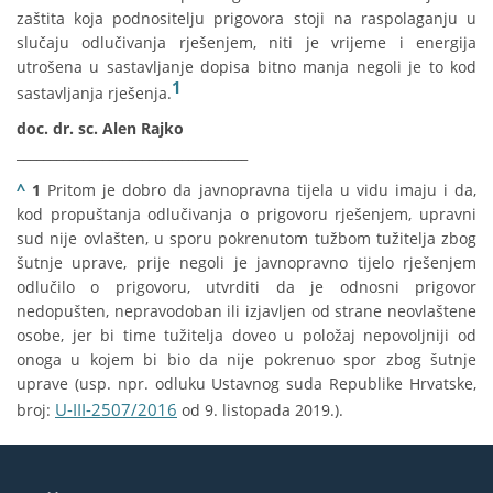
zaštita koja podnositelju prigovora stoji na raspolaganju u
slučaju odlučivanja rješenjem, niti je vrijeme i energija
utrošena u sastavljanje dopisa bitno manja negoli je to kod
1
sastavljanja rješenja.
doc. dr. sc. Alen Rajko
___________________________________
^
1
Pritom je dobro da javnopravna tijela u vidu imaju i da,
kod propuštanja odlučivanja o prigovoru rješenjem, upravni
sud nije ovlašten, u sporu pokrenutom tužbom tužitelja zbog
šutnje uprave, prije negoli je javnopravno tijelo rješenjem
odlučilo o prigovoru, utvrditi da je odnosni prigovor
nedopušten, nepravodoban ili izjavljen od strane neovlaštene
osobe, jer bi time tužitelja doveo u položaj nepovoljniji od
onoga u kojem bi bio da nije pokrenuo spor zbog šutnje
uprave (usp. npr. odluku Ustavnog suda Republike Hrvatske,
U-III-2507/2016
broj:
od 9. listopada 2019.).