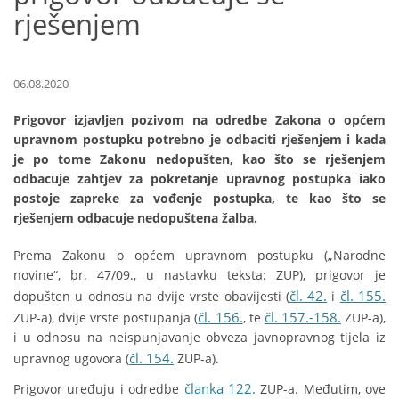
rješenjem
06.08.2020
Prigovor izjavljen pozivom na odredbe Zakona o općem
upravnom postupku potrebno je odbaciti rješenjem i kada
je po tome Zakonu nedopušten, kao što se rješenjem
odbacuje zahtjev za pokretanje upravnog postupka iako
postoje zapreke za vođenje postupka, te kao što se
rješenjem odbacuje nedopuštena žalba.
Prema Zakonu o općem upravnom postupku („Narodne
novine“, br. 47/09., u nastavku teksta: ZUP), prigovor je
čl. 42.
čl. 155.
dopušten u odnosu na dvije vrste obavijesti (
i
čl. 156.
čl. 157.-158.
ZUP-a), dvije vrste postupanja (
, te
ZUP-a),
i u odnosu na neispunjavanje obveza javnopravnog tijela iz
čl. 154.
upravnog ugovora (
ZUP-a).
članka 122.
Prigovor uređuju i odredbe
ZUP-a. Međutim, ove