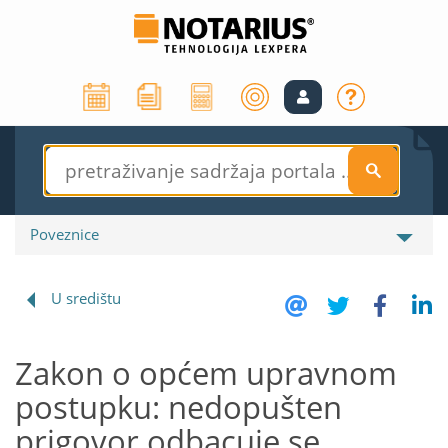
S
Poveznice
U središtu
Zakon o općem upravnom
postupku: nedopušten
prigovor odbacuje se