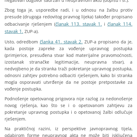
negativan odgovor sadržan u neupravnom aktu (dopisu i sl.).
Zbog toga je, usporedbe radi, i u odnosu na žalbu protiv
presude (drugoga redovitog pravnog lijeka) također propisano
članak 113. stavak 1.
članak 114.
odbacivanje rješenjem (
i
stavak 1.
ZUP-a).
članka 41. stavak 2.
Usto, odredbom
ZUP-a propisano da je,
kada postoje zapreke za vođenje upravnog postupka
(primjerice, presuđena stvar kod materijalne pravomoćnosti,
izostanak stranačke legitimacije, neupravna stvar), a
nedvojbeno je da stranka traži pokretanje upravnog postupka,
odnosni zahtjev potrebno odbaciti rješenjem, kako bi stranka
mogla osporavati utvrđenje da ne postoje pretpostavke za
vođenje postupka.
Podnošenje opetovanog prigovora nije razlog za nedonošenje
novog rješenja, kao što se i o opetovanom zahtjevu za
pokretanje upravnog postupka i o opetovanoj žalbi odlučuje
rješenjem.
Na praktičnoj razini, iz perspektive javnopravnog tijela,
odabirom forme neupravnog akta ne može biti isključena