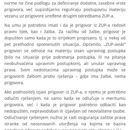
norme ne čine podlogu za definiranje dodatne, zasebne vrste
prigovora, već supsidijarno reguliraju postupovnu materiju
vezanu uz prigovore uređene drugim odredbama ZUP-a.
Na umu je potrebno imati i da je prigovor iz ZUP-a redovit
pravni lijek, kao i žalba. Za razliku od žalbe, prigovor je
dopušten samo kada je to izrijekom propisano, tj. u nekoj od
pet prethodno spomenutih situacija. Općenito, „ZUP-ovski“
prigovori se odnose na materiju izvan upravnog postupka
(bilo na situacije prije pokretanja postupka, ili na pitanja
neobuhvaćena upravnim postupkom), ali unutar upravnog
prava. Svim nedostacima upravnog postupka može se
prigovoriti žalbom protiv rješenja – gdje ima žalbe, nema
prigovora.
Ako podnositelj izjavi prigovor iz ZUP-a, o njemu je potrebno
odlučiti rješenjem, ne samo kada se odlučuje o meritumu
prigovora, već i kada je prigovor potrebno odbaciti kao
nedopušten, nepravodoban ili izjavljen od neovlaštene osobe.
Odlučivanje rješenjem nužno je radi osiguranja zaštite prava
stranke od neosnovanih utvrđenja na kojima se bazira