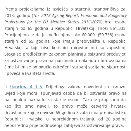
Prema projekcijama iz Izvješća o starenju stanovništva za
2018. godinu (
The 2018 Ageing Report: Economic and Budgetary
Projections for the EU Member States 2016-207
0) broj osoba
starijih od 65 godina u Republici Hrvatskoj iznosi 861.333.
Procijenjeno je da je među njima oko 60.000 (59.738) osoba
starijih od 65 godina koje imaju prebivalište u Republici
Hrvatskoj, a koje nisu korisnici mirovine niti su zaposleni.
Stoga se predloženim zakonom planiraju osigurati preduvjeti
za ostvarivanje prava na nacionalnu naknadu i tim osobama
čime bi im se omogućio određeni stupanj socijalne sigurnosti
i povećala kvaliteta života.
člancima 4. i 5.
U
Prijedloga zakona navedeni su osnovni
uvjeti koje mora ispunjavati osoba da bi ostvarila pravo na
nacionalnu naknadu za starije osobe. Tako je propisano da,
kao što smo naveli, to pravo može ostvariti hrvatski
državljanin koji je navršio 65 godina života i ima prebivalište u
Republici Hrvatskoj u neprekidnom trajanju od 20 godina
neposredno prije podnošenja zahtjeva za ostvarivanje prava.