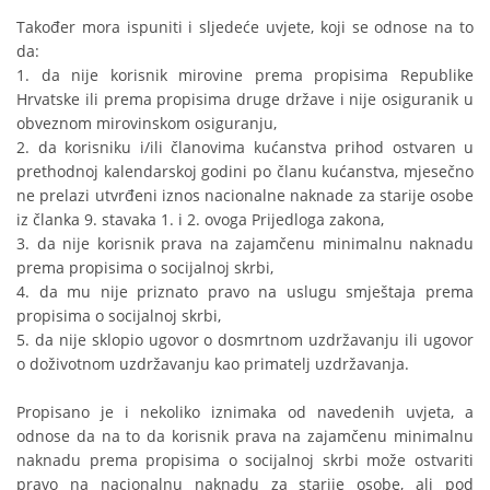
Također mora ispuniti i sljedeće uvjete, koji se odnose na to
da:
1. da nije korisnik mirovine prema propisima Republike
Hrvatske ili prema propisima druge države i nije osiguranik u
obveznom mirovinskom osiguranju,
2. da korisniku i/ili članovima kućanstva prihod ostvaren u
prethodnoj kalendarskoj godini po članu kućanstva, mjesečno
ne prelazi utvrđeni iznos nacionalne naknade za starije osobe
iz članka 9. stavaka 1. i 2. ovoga Prijedloga zakona,
3. da nije korisnik prava na zajamčenu minimalnu naknadu
prema propisima o socijalnoj skrbi,
4. da mu nije priznato pravo na uslugu smještaja prema
propisima o socijalnoj skrbi,
5. da nije sklopio ugovor o dosmrtnom uzdržavanju ili ugovor
o doživotnom uzdržavanju kao primatelj uzdržavanja.
Propisano je i nekoliko iznimaka od navedenih uvjeta, a
odnose da na to da korisnik prava na zajamčenu minimalnu
naknadu prema propisima o socijalnoj skrbi može ostvariti
pravo na nacionalnu naknadu za starije osobe, ali pod