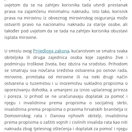
uvjetom da se na zahtjev korisnika tada utvrdi prestanak
prava na zajamčenu minimalnu naknadu. Isto tako, korisnik
prava na mirovinu iz obveznog mirovinskog osiguranja može
ostvariti pravo na nacionalnu naknadu za starije osobe, ali
također pod uvjetom da se tada na zahtjev korisnika obustavi
isplata mirovine.
Prijedloga zakona
U smislu ovog
, kućanstvom se smatra svaka
obiteljska ili druga zajednica osoba koje zajedno žive i
podmiruju troškove života, bez obzira na srodstvo. Prihodom
se smatraju sva novčana sredstva ostvarena po osnovi rada,
mirovine, primitaka od mirovine ili na neki drugi način
ostvarena u tuzemstvu i u inozemstvu sukladno propisima o
oporezivanju dohotka, a umanjeni za iznos uplaćenog prireza
i poreza. U prihod se ne uračunavaju doplatak za pomoć i
njegu i invalidnina prema propisima o socijalnoj skrbi,
invalidnina prema propisima o pravima hrvatskih branitelja iz
Domovinskog rata i članova njihovih obitelji, invalidnina
prema propisima o zaštiti vojnih i civilnih invalida rata kao niti
naknada zbog tjelesnog oštećenja i doplatak za pomoć i njegu