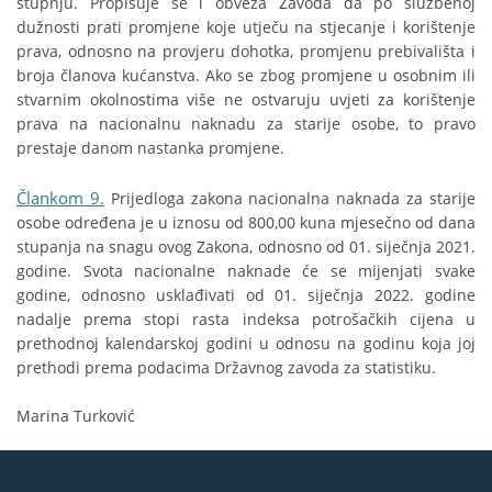
stupnju. Propisuje se i obveza Zavoda da po službenoj
dužnosti prati promjene koje utječu na stjecanje i korištenje
prava, odnosno na provjeru dohotka, promjenu prebivališta i
broja članova kućanstva. Ako se zbog promjene u osobnim ili
stvarnim okolnostima više ne ostvaruju uvjeti za korištenje
prava na nacionalnu naknadu za starije osobe, to pravo
prestaje danom nastanka promjene.
Člankom 9.
Prijedloga zakona nacionalna naknada za starije
osobe određena je u iznosu od 800,00 kuna mjesečno od dana
stupanja na snagu ovog Zakona, odnosno od 01. siječnja 2021.
godine. Svota nacionalne naknade će se mijenjati svake
godine, odnosno usklađivati od 01. siječnja 2022. godine
nadalje prema stopi rasta indeksa potrošačkih cijena u
prethodnoj kalendarskoj godini u odnosu na godinu koja joj
prethodi prema podacima Državnog zavoda za statistiku.
Marina Turković