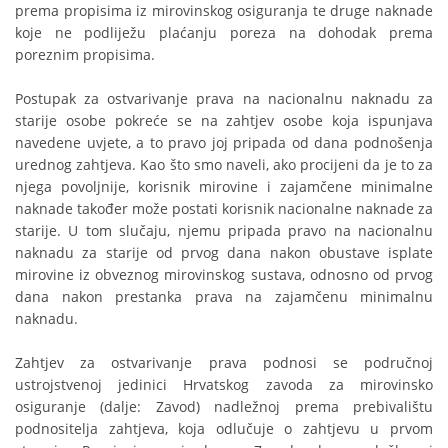
prema propisima iz mirovinskog osiguranja te druge naknade
koje ne podliježu plaćanju poreza na dohodak prema
poreznim propisima.
Postupak za ostvarivanje prava na nacionalnu naknadu za
starije osobe pokreće se na zahtjev osobe koja ispunjava
navedene uvjete, a to pravo joj pripada od dana podnošenja
urednog zahtjeva. Kao što smo naveli, ako procijeni da je to za
njega povoljnije, korisnik mirovine i zajamčene minimalne
naknade također može postati korisnik nacionalne naknade za
starije. U tom slučaju, njemu pripada pravo na nacionalnu
naknadu za starije od prvog dana nakon obustave isplate
mirovine iz obveznog mirovinskog sustava, odnosno od prvog
dana nakon prestanka prava na zajamčenu minimalnu
naknadu.
Zahtjev za ostvarivanje prava podnosi se područnoj
ustrojstvenoj jedinici Hrvatskog zavoda za mirovinsko
osiguranje (dalje: Zavod) nadležnoj prema prebivalištu
podnositelja zahtjeva, koja odlučuje o zahtjevu u prvom