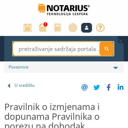
S
Poveznice
U središtu
Pravilnik o izmjenama i
dopunama Pravilnika o
porezu na dohodak