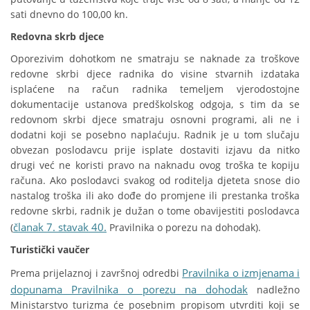
sati dnevno do 100,00 kn.
Redovna skrb djece
Oporezivim dohotkom ne smatraju se naknade za troškove
redovne skrbi djece radnika do visine stvarnih izdataka
isplaćene na račun radnika temeljem vjerodostojne
dokumentacije ustanova predškolskog odgoja, s tim da se
redovnom skrbi djece smatraju osnovni programi, ali ne i
dodatni koji se posebno naplaćuju. Radnik je u tom slučaju
obvezan poslodavcu prije isplate dostaviti izjavu da nitko
drugi već ne koristi pravo na naknadu ovog troška te kopiju
računa. Ako poslodavci svakog od roditelja djeteta snose dio
nastalog troška ili ako dođe do promjene ili prestanka troška
redovne skrbi, radnik je dužan o tome obavijestiti poslodavca
članak 7. stavak 40.
(
Pravilnika o porezu na dohodak).
Turistički vaučer
Pravilnika o izmjenama i
Prema prijelaznoj i završnoj odredbi
dopunama Pravilnika o porezu na dohodak
nadležno
Ministarstvo turizma će posebnim propisom utvrditi koji se