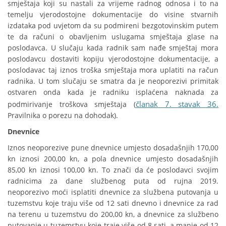
smještaja koji su nastali za vrijeme radnog odnosa i to na
temelju vjerodostojne dokumentacije do visine stvarnih
izdataka pod uvjetom da su podmireni bezgotovinskim putem
te da računi o obavljenim uslugama smještaja glase na
poslodavca. U slučaju kada radnik sam nađe smještaj mora
poslodavcu dostaviti kopiju vjerodostojne dokumentacije, a
poslodavac taj iznos troška smještaja mora uplatiti na račun
radnika. U tom slučaju se smatra da je neoporezivi primitak
ostvaren onda kada je radniku isplaćena naknada za
članak 7. stavak 36.
podmirivanje troškova smještaja (
Pravilnika o porezu na dohodak).
Dnevnice
Iznos neoporezive pune dnevnice umjesto dosadašnjih 170,00
kn iznosi 200,00 kn, a pola dnevnice umjesto dosadašnjih
85,00 kn iznosi 100,00 kn. To znači da će poslodavci svojim
radnicima za dane službenog puta od rujna 2019.
neoporezivo moći isplatiti dnevnice za službena putovanja u
tuzemstvu koje traju više od 12 sati dnevno i dnevnice za rad
na terenu u tuzemstvu do 200,00 kn, a dnevnice za službeno
putovanje u tuzemstvu koje traje više od 8 sati, a manje od 12