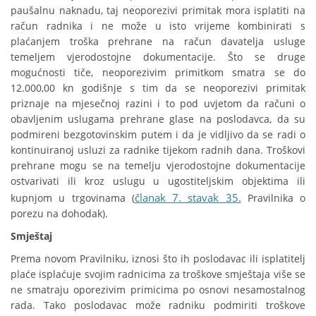
paušalnu naknadu, taj neoporezivi primitak mora isplatiti na
račun radnika i ne može u isto vrijeme kombinirati s
plaćanjem troška prehrane na račun davatelja usluge
temeljem vjerodostojne dokumentacije. Što se druge
mogućnosti tiče, neoporezivim primitkom smatra se do
12.000,00 kn godišnje s tim da se neoporezivi primitak
priznaje na mjesečnoj razini i to pod uvjetom da računi o
obavljenim uslugama prehrane glase na poslodavca, da su
podmireni bezgotovinskim putem i da je vidljivo da se radi o
kontinuiranoj usluzi za radnike tijekom radnih dana. Troškovi
prehrane mogu se na temelju vjerodostojne dokumentacije
ostvarivati ili kroz uslugu u ugostiteljskim objektima ili
članak 7. stavak 35.
kupnjom u trgovinama (
Pravilnika o
porezu na dohodak).
Smještaj
Prema novom Pravilniku, iznosi što ih poslodavac ili isplatitelj
plaće isplaćuje svojim radnicima za troškove smještaja više se
ne smatraju oporezivim primicima po osnovi nesamostalnog
rada. Tako poslodavac može radniku podmiriti troškove