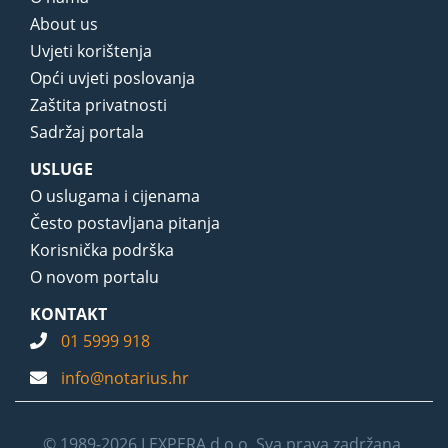
About us
Uvjeti korištenja
Opći uvjeti poslovanja
Zaštita privatnosti
Sadržaj portala
USLUGE
O uslugama i cijenama
Često postavljana pitanja
Korisnička podrška
O novom portalu
KONTAKT
01 5999 918
info@notarius.hr
© 1989-2026 LEXPERA d.o.o. Sva prava zadržana.