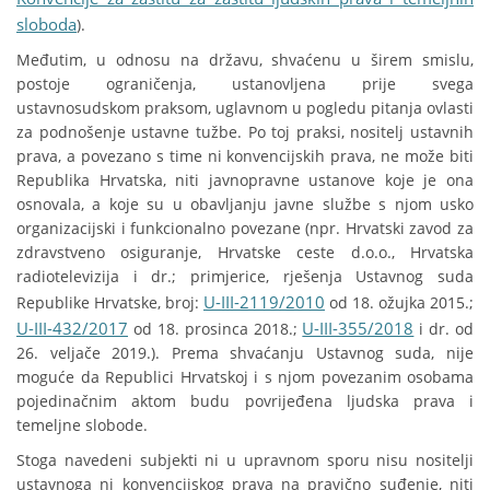
sloboda
).
Međutim, u odnosu na državu, shvaćenu u širem smislu,
postoje ograničenja, ustanovljena prije svega
ustavnosudskom praksom, uglavnom u pogledu pitanja ovlasti
za podnošenje ustavne tužbe. Po toj praksi, nositelj ustavnih
prava, a povezano s time ni konvencijskih prava, ne može biti
Republika Hrvatska, niti javnopravne ustanove koje je ona
osnovala, a koje su u obavljanju javne službe s njom usko
organizacijski i funkcionalno povezane (npr. Hrvatski zavod za
zdravstveno osiguranje, Hrvatske ceste d.o.o., Hrvatska
radiotelevizija i dr.; primjerice, rješenja Ustavnog suda
U-III-2119/2010
Republike Hrvatske, broj:
od 18. ožujka 2015.;
U-III-432/2017
U-III-355/2018
od 18. prosinca 2018.;
i dr. od
26. veljače 2019.). Prema shvaćanju Ustavnog suda, nije
moguće da Republici Hrvatskoj i s njom povezanim osobama
pojedinačnim aktom budu povrijeđena ljudska prava i
temeljne slobode.
Stoga navedeni subjekti ni u upravnom sporu nisu nositelji
ustavnoga ni konvencijskog prava na pravično suđenje, niti