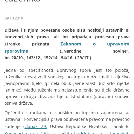
09.10.2019
Država i s njom povezane osobe nisu nositelji ustavnih ni
konvencijskih prava, ali im pripadaju procesna prava
Zakonom o upravnim
stranke priznata
sporovima
(„Narodne novine“,
br. 20/10., 143/12., 152/14., 94/16. i 29/17.).
Jedna od specifičnosti upravnog spora jest što položaj
tuženika u ovoj vrsti sudskog postupka može imati isključivo
javnopravno tijelo, tj. neki oblik javne vlasti (uz vrlo rijetke
iznimke). Među tuženicima najzastupljenija su tijela državne
uprave i druga državna tijela. Istodobno, (upravne) sudove
osniva država.
Općenito, strankama u sudskim postupcima zajamčena su
ustavna i konvencijska prava obuhvaćena pravom na pravično
članak 29.
suđenje (
Ustava Republike Hrvatske; članak 6.
Konvencije za zaštitu za zaštitu ljudskih prava i temeljnih