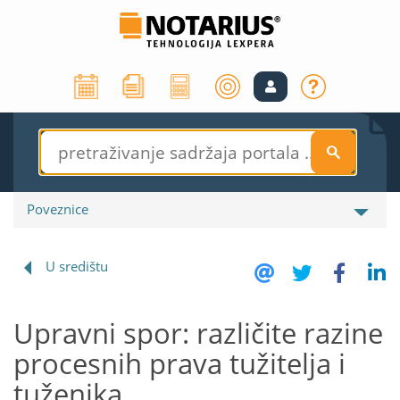
S
Poveznice
U središtu
Upravni spor: različite razine
procesnih prava tužitelja i
tuženika