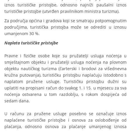
iznos turističke pristojbe, odnosno najniži paušalni iznos
turističke pristojbe (utvrđen pravilnikom ministra turizma).
Za područja općina i gradova koji se smatraju potpomognutim
područjima, turistička pristojba može se odrediti u iznosu
umanjenom 30 %.
Naplata turističke pristojbe
Pravne i fizičke osobe koje su pružatelji usluga noćenja u
smještajnom objektu i pružatelji usluga noćenja na plovnom
objektu nautičkog turizma (čarterski i brodovi za višednevna
kružna putovanja), turističku pristojbu naplaćuju istodobno s
naplatom pružene usluge. Turističku pristojbu dužni su
uplatiti na propisani račun do svakog 1. i 15. u mjesecu za sva
noćenja ostvarena u tom razdoblju, s rokom dospijeća od
sedam dana.
U računu za pružene usluge posebno se označuje iznos
naplaćene turističke pristojbe i osnova za oslobođenje od
plaćanja, odnosno osnova za plaćanje umanjenog iznosa