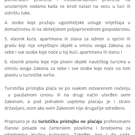
unutarnjim vodama kada se brod nalazi na vezu u luci ili
sidrištu luke,
4. osobe koje pružaju ugostiteljske usluge smještaja u
domaćinstvu ili na obiteljskom poljoprivrednom gospodarstvu,
5. vlasnik kuće, apartmana ili stana za odmor u općini ili
gradu koji nije smještajni objekt u smislu ovoga Zakona, za
sebe i sve osobe koje noće u toj kući, apartmanu ili stanu i
6. vlasnik plovila koje nije plovni objekt nautičkog turizma u
smislu ovoga Zakona, za sebe i sve osobe koje noće na tom
plovilu u turističke svrhe.
Turistička pristojba plaća se po svakom ostvarenom noćenju
u paušalnom iznosu ili na drugi način utvrđen ovim
Zakonom, a pod jednakim uvjetima plaćaju je i strani
državljani, osim ako ovim Zakonom nije drugačije određeno.
Propisano je da
turističku pristojbu ne plaćaju
profesionalni
članovi posade na čarterskim plovilima i brodovima za
višednevna kružna putovanja. Također, kao i do sada,