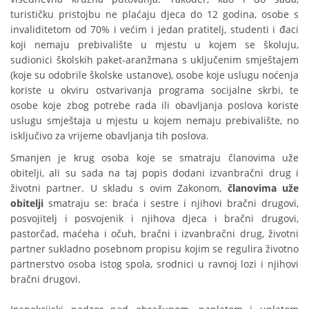
turističku pristojbu ne plaćaju djeca do 12 godina, osobe s
invaliditetom od 70% i većim i jedan pratitelj, studenti i đaci
koji nemaju prebivalište u mjestu u kojem se školuju,
sudionici školskih paket-aranžmana s uključenim smještajem
(koje su odobrile školske ustanove), osobe koje uslugu noćenja
koriste u okviru ostvarivanja programa socijalne skrbi, te
osobe koje zbog potrebe rada ili obavljanja poslova koriste
uslugu smještaja u mjestu u kojem nemaju prebivalište, no
isključivo za vrijeme obavljanja tih poslova.
Smanjen je krug osoba koje se smatraju članovima uže
obitelji, ali su sada na taj popis dodani izvanbračni drug i
životni partner. U skladu s ovim Zakonom,
članovima uže
obitelji
smatraju se: braća i sestre i njihovi bračni drugovi,
posvojitelj i posvojenik i njihova djeca i bračni drugovi,
pastorčad, maćeha i očuh, bračni i izvanbračni drug, životni
partner sukladno posebnom propisu kojim se regulira životno
partnerstvo osoba istog spola, srodnici u ravnoj lozi i njihovi
bračni drugovi.