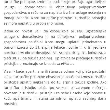
turističke pristojbe. Iznimno, osobe koje pružaju ugostiteljske
usluge u domaćinstvu ili obiteljskom poljoprivrednom
gospodarstvu, u računu za naplatu izvršne usluge noćenja ne
moraju označiti iznos turističke pristojbe. Turistička pristojba
se mora naplatiti u propisanoj visini.
Jedna od novosti je i da osobe koje pružaju ugostiteljske
usluge u domaćinstvu ili na obiteljskom poljoprivrednom
gospodarstvu paušalni iznos mogu uplatiti jednokratno u
punom iznosu do 31. srpnja tekuće godine ili u tri jednaka
obroka (prvi obrok dospijeva 31. srpnja, drugi 31. kolovoza, a
treći 30. rujna tekuće godine). Uplatnice za plaćanje turističke
pristojbe preuzimaju se iz sustava
eVisitor
.
Vlasnik kuće, apartmana ili stana za odmor koji plaća paušalni
iznos turističke pristojbe obvezan je paušalni iznos turističke
pristojbe uplatiti najkasnije do 15. srpnja tekuće godine. Ako
turističku pristojbu plaća po svakom ostvarenom noćenju,
obvezan je turističku pristojbu za sebe i osobe koje borave u
kući, apartmanu ili stanu za odmor uplatiti zadnjeg dana
boravka.