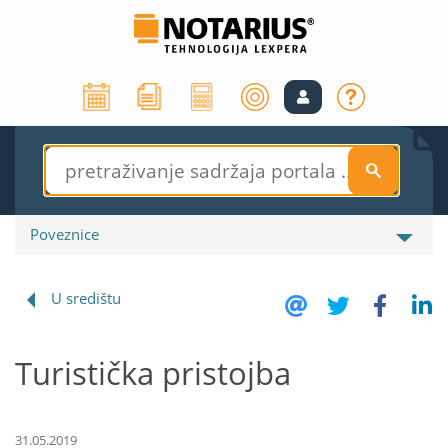
S
Poveznice
U središtu
Turistička pristojba
31.05.2019