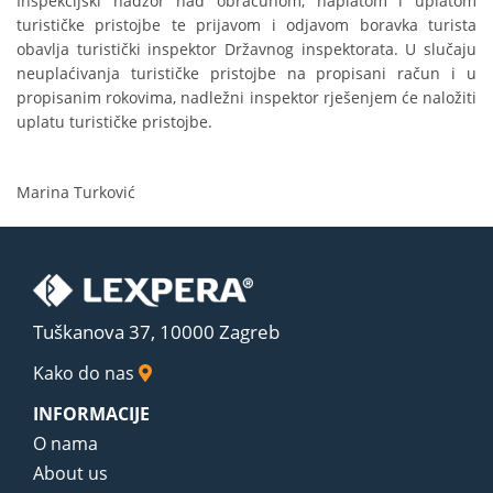
Inspekcijski nadzor nad obračunom, naplatom i uplatom
turističke pristojbe te prijavom i odjavom boravka turista
obavlja turistički inspektor Državnog inspektorata. U slučaju
neuplaćivanja turističke pristojbe na propisani račun i u
propisanim rokovima, nadležni inspektor rješenjem će naložiti
uplatu turističke pristojbe.
Marina Turković
Tuškanova 37, 10000 Zagreb
Kako do nas
INFORMACIJE
O nama
About us