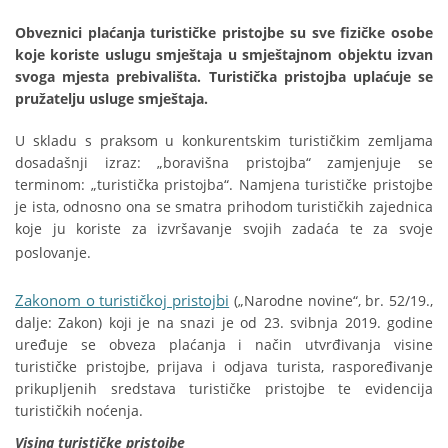
Obveznici plaćanja turističke pristojbe su sve fizičke osobe
koje koriste uslugu smještaja u smještajnom objektu izvan
svoga mjesta prebivališta. Turistička pristojba uplaćuje se
pružatelju usluge smještaja.
U skladu s praksom u konkurentskim turističkim zemljama
dosadašnji izraz: „boravišna pristojba“ zamjenjuje se
terminom: „turistička pristojba“. Namjena turističke pristojbe
je ista, odnosno ona se smatra prihodom turističkih zajednica
koje ju koriste za izvršavanje svojih zadaća te za svoje
poslovanje.
Zakonom o turističkoj pristojbi
(„Narodne novine“, br. 52/19.,
dalje: Zakon) koji je na snazi je od 23. svibnja 2019. godine
uređuje se obveza plaćanja i način utvrđivanja visine
turističke pristojbe, prijava i odjava turista, raspoređivanje
prikupljenih sredstava turističke pristojbe te evidencija
turističkih noćenja.
Visina turističke pristojbe