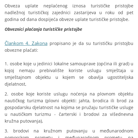
Obveza uplate neplaćenog iznosa turističke pristojbe
nadležnoj turističkoj zajednici zastarijeva u roku od pet
godina od dana dospijeća obveze uplate turističke pristojbe.
Obveznici plaćanja turističke pristojbe
Člankom 4. Zakona
propisano je da su turističku pristojbu
obvezne plaćati:
1. osobe koje u jedinici lokalne samouprave (općina ili grad) u
kojoj nemaju prebivalište koriste uslugu smještaja u
smještajnom objektu u kojem se obavlja ugostiteljska
djelatnost,
2. osobe koje koriste uslugu noćenja na plovnom objektu
nautičkog turizma (plovni objekti: jahta, brodica ili brod za
gospodarsku djelatnost na kojima se pružaju turističke usluge
u nautičkom turizmu - čarterski i brodovi za višednevna
kružna putovanja),
3. brodovi na kružnom putovanju u međunarodnom
pomorskom prometu i međunarodnom prometu na