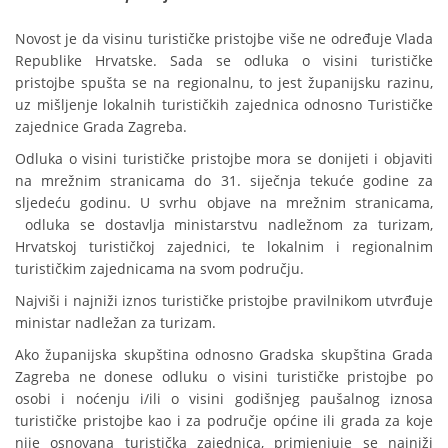
Novost je da visinu turističke pristojbe više ne određuje Vlada
Republike Hrvatske. Sada se odluka o visini turističke
pristojbe spušta se na regionalnu, to jest županijsku razinu,
uz mišljenje lokalnih turističkih zajednica odnosno Turističke
zajednice Grada Zagreba.
Odluka o visini turističke pristojbe mora se donijeti i objaviti
na mrežnim stranicama do 31. siječnja tekuće godine za
sljedeću godinu. U svrhu objave na mrežnim stranicama,
odluka se dostavlja ministarstvu nadležnom za turizam,
Hrvatskoj turističkoj zajednici, te lokalnim i regionalnim
turističkim zajednicama na svom području.
Najviši i najniži iznos turističke pristojbe pravilnikom utvrđuje
ministar nadležan za turizam.
Ako županijska skupština odnosno Gradska skupština Grada
Zagreba ne donese odluku o visini turističke pristojbe po
osobi i noćenju i/ili o visini godišnjeg paušalnog iznosa
turističke pristojbe kao i za područje općine ili grada za koje
nije osnovana turistička zajednica, primjenjuje se najniži