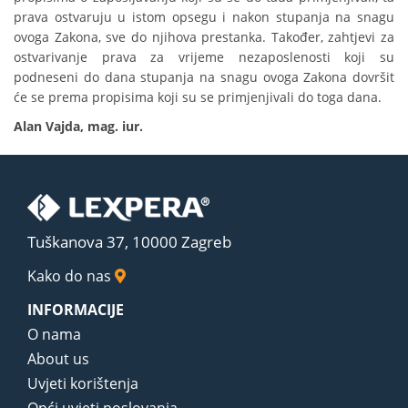
prava ostvaruju u istom opsegu i nakon stupanja na snagu
ovoga Zakona, sve do njihova prestanka. Također, zahtjevi za
ostvarivanje prava za vrijeme nezaposlenosti koji su
podneseni do dana stupanja na snagu ovoga Zakona dovršit
će se prema propisima koji su se primjenjivali do toga dana.
Alan Vajda, mag. iur.
Tuškanova 37, 10000 Zagreb
Kako do nas
INFORMACIJE
O nama
About us
Uvjeti korištenja
Opći uvjeti poslovanja