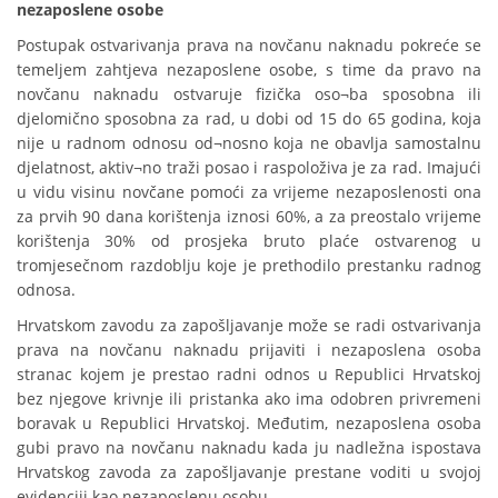
nezaposlene osobe
Postupak ostvarivanja prava na novčanu naknadu pokreće se
temeljem zahtjeva nezaposlene osobe, s time da pravo na
novčanu naknadu ostvaruje fizička oso¬ba sposobna ili
djelomično sposobna za rad, u dobi od 15 do 65 godina, koja
nije u radnom odnosu od¬nosno koja ne obavlja samostalnu
djelatnost, aktiv¬no traži posao i raspoloživa je za rad. Imajući
u vidu visinu novčane pomoći za vrijeme nezaposlenosti ona
za prvih 90 dana korištenja iznosi 60%, a za preostalo vrijeme
korištenja 30% od prosjeka bruto plaće ostvarenog u
tromjesečnom razdoblju koje je prethodilo prestanku radnog
odnosa.
Hrvatskom zavodu za zapošljavanje može se radi ostvarivanja
prava na novčanu naknadu prijaviti i nezaposlena osoba
stranac kojem je prestao radni odnos u Republici Hrvatskoj
bez njegove krivnje ili pristanka ako ima odobren privremeni
boravak u Republici Hrvatskoj. Međutim, nezaposlena osoba
gubi pravo na novčanu naknadu kada ju nadležna ispostava
Hrvatskog zavoda za zapošljavanje prestane voditi u svojoj
evidenciji kao nezaposlenu osobu.