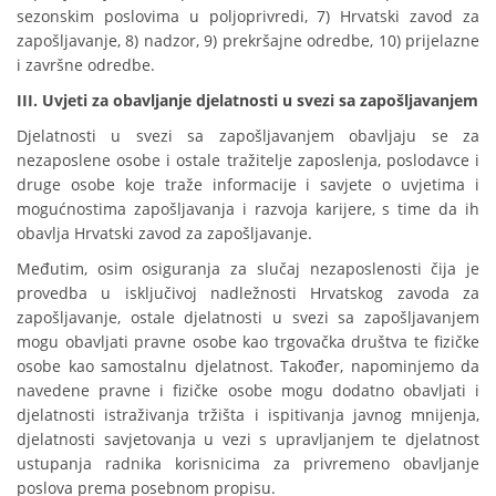
sezonskim poslovima u poljoprivredi, 7) Hrvatski zavod za
zapošljavanje, 8) nadzor, 9) prekršajne odredbe, 10) prijelazne
i završne odredbe.
III. Uvjeti za obavljanje djelatnosti u svezi sa zapošljavanjem
Djelatnosti u svezi sa zapošljavanjem obavljaju se za
nezaposlene osobe i ostale tražitelje zaposlenja, poslodavce i
druge osobe koje traže informacije i savjete o uvjetima i
mogućnostima zapošljavanja i razvoja karijere, s time da ih
obavlja Hrvatski zavod za zapošljavanje.
Međutim, osim osiguranja za slučaj nezaposlenosti čija je
provedba u isključivoj nadležnosti Hrvatskog zavoda za
zapošljavanje, ostale djelatnosti u svezi sa zapošljavanjem
mogu obavljati pravne osobe kao trgovačka društva te fizičke
osobe kao samostalnu djelatnost. Također, napominjemo da
navedene pravne i fizičke osobe mogu dodatno obavljati i
djelatnosti istraživanja tržišta i ispitivanja javnog mnijenja,
djelatnosti savjetovanja u vezi s upravljanjem te djelatnost
ustupanja radnika korisnicima za privremeno obavljanje
poslova prema posebnom propisu.