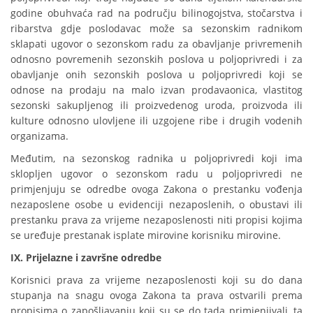
godine obuhvaća rad na području bilinogojstva, stočarstva i
ribarstva gdje poslodavac može sa sezonskim radnikom
sklapati ugovor o sezonskom radu za obavljanje privremenih
odnosno povremenih sezonskih poslova u poljoprivredi i za
obavljanje onih sezonskih poslova u poljoprivredi koji se
odnose na prodaju na malo izvan prodavaonica, vlastitog
sezonski sakupljenog ili proizvedenog uroda, proizvoda ili
kulture odnosno ulovljene ili uzgojene ribe i drugih vodenih
organizama.
Međutim, na sezonskog radnika u poljoprivredi koji ima
sklopljen ugovor o sezonskom radu u poljoprivredi ne
primjenjuju se odredbe ovoga Zakona o prestanku vođenja
nezaposlene osobe u evidenciji nezaposlenih, o obustavi ili
prestanku prava za vrijeme nezaposlenosti niti propisi kojima
se uređuje prestanak isplate mirovine korisniku mirovine.
IX. Prijelazne i završne odredbe
Korisnici prava za vrijeme nezaposlenosti koji su do dana
stupanja na snagu ovoga Zakona ta prava ostvarili prema
propisima o zapošljavanju koji su se do tada primjenjivali, ta