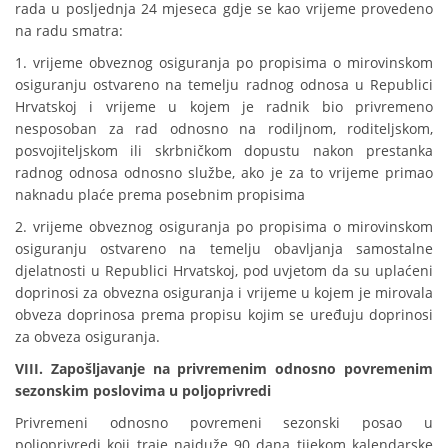
rada u posljednja 24 mjeseca gdje se kao vrijeme provedeno
na radu smatra:
1. vrijeme obveznog osiguranja po propisima o mirovinskom
osiguranju ostvareno na temelju radnog odnosa u Republici
Hrvatskoj i vrijeme u kojem je radnik bio privremeno
nesposoban za rad odnosno na rodiljnom, roditeljskom,
posvojiteljskom ili skrbničkom dopustu nakon prestanka
radnog odnosa odnosno službe, ako je za to vrijeme primao
naknadu plaće prema posebnim propisima
2. vrijeme obveznog osiguranja po propisima o mirovinskom
osiguranju ostvareno na temelju obavljanja samostalne
djelatnosti u Republici Hrvatskoj, pod uvjetom da su uplaćeni
doprinosi za obvezna osiguranja i vrijeme u kojem je mirovala
obveza doprinosa prema propisu kojim se uređuju doprinosi
za obveza osiguranja.
VIII. Zapošljavanje na privremenim odnosno povremenim
sezonskim poslovima u poljoprivredi
Privremeni odnosno povremeni sezonski posao u
poljoprivredi koji traje najduže 90 dana tijekom kalendarske