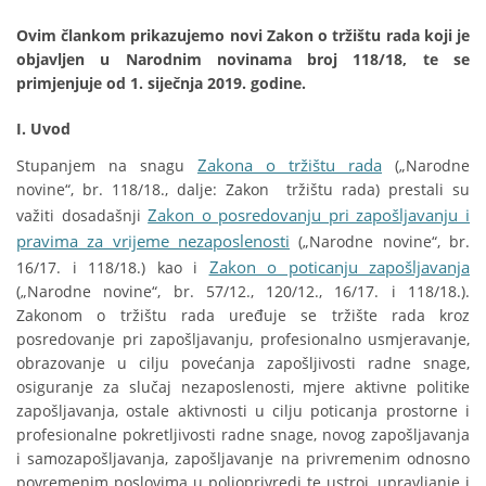
Ovim člankom prikazujemo novi Zakon o tržištu rada koji je
objavljen u Narodnim novinama broj 118/18, te se
primjenjuje od 1. siječnja 2019. godine.
I. Uvod
Zakona o tržištu rada
Stupanjem na snagu
(„Narodne
novine“, br. 118/18., dalje: Zakon tržištu rada) prestali su
Zakon o posredovanju pri zapošljavanju i
važiti dosadašnji
pravima za vrijeme nezaposlenosti
(„Narodne novine“, br.
Zakon o poticanju zapošljavanja
16/17. i 118/18.) kao i
(„Narodne novine“, br. 57/12., 120/12., 16/17. i 118/18.).
Zakonom o tržištu rada uređuje se tržište rada kroz
posredovanje pri zapošljavanju, profesionalno usmjeravanje,
obrazovanje u cilju povećanja zapošljivosti radne snage,
osiguranje za slučaj nezaposlenosti, mjere aktivne politike
zapošljavanja, ostale aktivnosti u cilju poticanja prostorne i
profesionalne pokretljivosti radne snage, novog zapošljavanja
i samozapošljavanja, zapošljavanje na privremenim odnosno
povremenim poslovima u poljoprivredi te ustroj, upravljanje i