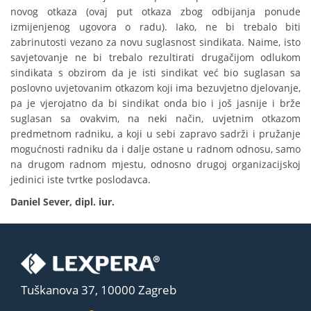
novog otkaza (ovaj put otkaza zbog odbijanja ponude
izmijenjenog ugovora o radu). Iako, ne bi trebalo biti
zabrinutosti vezano za novu suglasnost sindikata. Naime, isto
savjetovanje ne bi trebalo rezultirati drugačijom odlukom
sindikata s obzirom da je isti sindikat već bio suglasan sa
poslovno uvjetovanim otkazom koji ima bezuvjetno djelovanje,
pa je vjerojatno da bi sindikat onda bio i još jasnije i brže
suglasan sa ovakvim, na neki način, uvjetnim otkazom
predmetnom radniku, a koji u sebi zapravo sadrži i pružanje
mogućnosti radniku da i dalje ostane u radnom odnosu, samo
na drugom radnom mjestu, odnosno drugoj organizacijskoj
jedinici iste tvrtke poslodavca.
Daniel Sever, dipl. iur.
Tuškanova 37, 10000 Zagreb