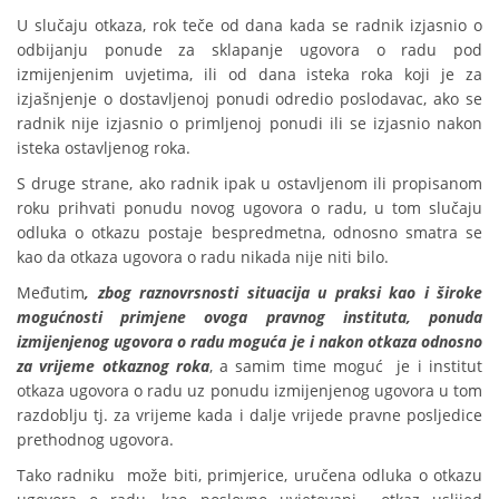
U slučaju otkaza, rok teče od dana kada se radnik izjasnio o
odbijanju ponude za sklapanje ugovora o radu pod
izmijenjenim uvjetima, ili od dana isteka roka koji je za
izjašnjenje o dostavljenoj ponudi odredio poslodavac, ako se
radnik nije izjasnio o primljenoj ponudi ili se izjasnio nakon
isteka ostavljenog roka.
S druge strane, ako radnik ipak u ostavljenom ili propisanom
roku prihvati ponudu novog ugovora o radu, u tom slučaju
odluka o otkazu postaje bespredmetna, odnosno smatra se
kao da otkaza ugovora o radu nikada nije niti bilo.
Međutim
, zbog raznovrsnosti situacija u praksi kao i široke
mogućnosti primjene ovoga pravnog instituta, ponuda
izmijenjenog ugovora o radu moguća je i nakon otkaza
odnosno
za vrijeme otkaznog roka
, a samim time moguć je i institut
otkaza ugovora o radu uz ponudu izmijenjenog ugovora u tom
razdoblju tj. za vrijeme kada i dalje vrijede pravne posljedice
prethodnog ugovora.
Tako radniku može biti, primjerice, uručena odluka o otkazu