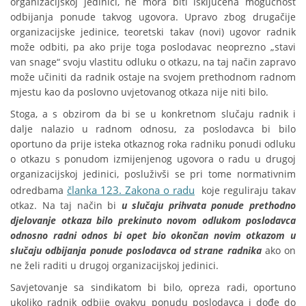
organizacijskoj jedinici, ne mora biti isključena mogućnost
odbijanja ponude takvog ugovora. Upravo zbog drugačije
organizacijske jedinice, teoretski takav (novi) ugovor radnik
može odbiti, pa ako prije toga poslodavac neoprezno „stavi
van snage“ svoju vlastitu odluku o otkazu, na taj način zapravo
može učiniti da radnik ostaje na svojem prethodnom radnom
mjestu kao da poslovno uvjetovanog otkaza nije niti bilo.
Stoga, a s obzirom da bi se u konkretnom slučaju radnik i
dalje nalazio u radnom odnosu, za poslodavca bi bilo
oportuno da prije isteka otkaznog roka radniku ponudi odluku
o otkazu s ponudom izmijenjenog ugovora o radu u drugoj
organizacijskoj jedinici, posluživši se pri tome normativnim
članka 123. Zakona o radu
odredbama
koje reguliraju takav
otkaz. Na taj način bi
u slučaju prihvata ponude prethodno
djelovanje otkaza bilo prekinuto novom odlukom poslodavca
odnosno radni odnos bi opet bio okončan novim otkazom u
slučaju odbijanja ponude poslodavca od strane radnika
ako on
ne želi raditi u drugoj organizacijskoj jedinici.
Savjetovanje sa sindikatom bi bilo, opreza radi, oportuno
ukoliko radnik odbije ovakvu ponudu poslodavca i dođe do