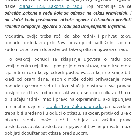
članak 123. Zakona o radu
dakle,
, koji propisuje da
se
odredbe Zakona o radu koje se odnose na otkaz primjenjuju i
na slučaj kada poslodavac otkaže ugovor i istodobno predloži
radniku sklapanje ugovora o radu pod izmijenjenim uvjetima.
Međutim, ovdje treba reći da ako radnik i prihvati takvu
ponudu poslodavca pridržava pravo pred nadležnim radnim
sudom osporavati dopuštenost takvog otkaza ugovora o radu.
I o ovakvoj ponudi za sklapanje ugovora o radu pod
izmijenjenim uvjetima i pod prijetnjom otkaza, radnik se mora
izjasniti u roku kojeg odredi poslodavac, a koji ne smije biti
kraći od osam dana. Radnik može odbiti prihvaćanje nove
ponude ugovora o radu i u tom slučaju nastupaju sve pravne
posljedice otkaza, odnosno, aktiviraju se učinci otkaza. U tom
bi slučaju radnik imao i pravo na otpremninu, ako ispunjava
članka 126. Zakona o radu
minimalne uvjete iz
, pa navedeno
treba biti uređeno i u odluci o otkazu. Također, protiv odluke o
otkazu radnik može uložiti zahtjev za zaštitu prava
poslodavcu, a ako poslodavac njegov zahtjev ne prihvati, može
pobijati dopuštenost otkaza pred sudom.