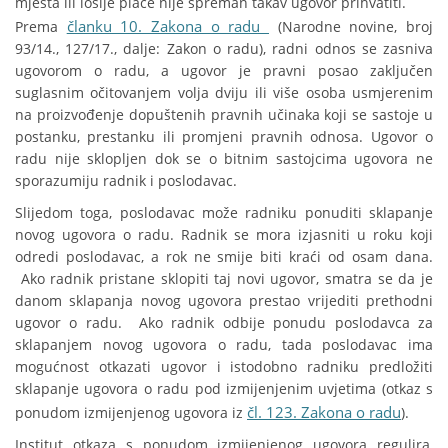
mjesta ili lošije plaće nije spreman takav ugovor prihvatiti.
članku 10. Zakona o radu
Prema
(Narodne novine, broj
93/14., 127/17., dalje: Zakon o radu), radni odnos se zasniva
ugovorom o radu, a ugovor je pravni posao zaključen
suglasnim očitovanjem volja dviju ili više osoba usmjerenim
na proizvođenje dopuštenih pravnih učinaka koji se sastoje u
postanku, prestanku ili promjeni pravnih odnosa. Ugovor o
radu nije sklopljen dok se o bitnim sastojcima ugovora ne
sporazumiju radnik i poslodavac.
Slijedom toga, poslodavac može radniku ponuditi sklapanje
novog ugovora o radu. Radnik se mora izjasniti u roku koji
odredi poslodavac, a rok ne smije biti kraći od osam dana.
Ako radnik pristane sklopiti taj novi ugovor, smatra se da je
danom sklapanja novog ugovora prestao vrijediti prethodni
ugovor o radu. Ako radnik odbije ponudu poslodavca za
sklapanjem novog ugovora o radu, tada poslodavac ima
mogućnost otkazati ugovor i istodobno radniku predložiti
sklapanje ugovora o radu pod izmijenjenim uvjetima (otkaz s
čl. 123. Zakona o radu
ponudom izmijenjenog ugovora iz
).
Institut otkaza s ponudom izmijenjenog ugovora regulira,