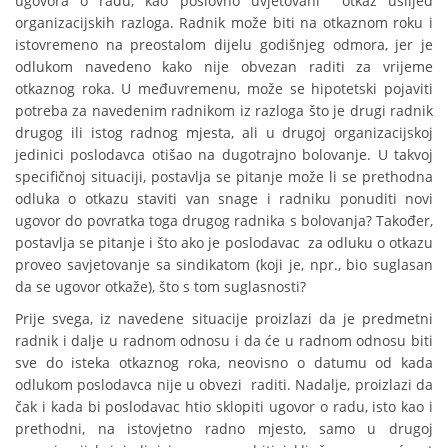
ugovora o radu, kao poslovno uvjetovani otkaz uslijed
organizacijskih razloga. Radnik može biti na otkaznom roku i
istovremeno na preostalom dijelu godišnjeg odmora, jer je
odlukom navedeno kako nije obvezan raditi za vrijeme
otkaznog roka. U međuvremenu, može se hipotetski pojaviti
potreba za navedenim radnikom iz razloga što je drugi radnik
drugog ili istog radnog mjesta, ali u drugoj organizacijskoj
jedinici poslodavca otišao na dugotrajno bolovanje. U takvoj
specifičnoj situaciji, postavlja se pitanje može li se prethodna
odluka o otkazu staviti van snage i radniku ponuditi novi
ugovor do povratka toga drugog radnika s bolovanja? Također,
postavlja se pitanje i što ako je poslodavac za odluku o otkazu
proveo savjetovanje sa sindikatom (koji je, npr., bio suglasan
da se ugovor otkaže), što s tom suglasnosti?
Prije svega, iz navedene situacije proizlazi da je predmetni
radnik i dalje u radnom odnosu i da će u radnom odnosu biti
sve do isteka otkaznog roka, neovisno o datumu od kada
odlukom poslodavca nije u obvezi raditi. Nadalje, proizlazi da
čak i kada bi poslodavac htio sklopiti ugovor o radu, isto kao i
prethodni, na istovjetno radno mjesto, samo u drugoj