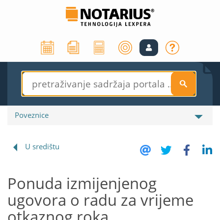
S
Poveznice
U središtu
Ponuda izmijenjenog
ugovora o radu za vrijeme
otkaznog roka