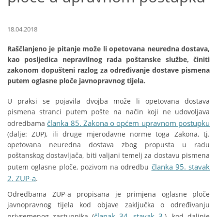
18.04.2018
Raščlanjeno je pitanje može li opetovana neuredna dostava,
kao posljedica nepravilnog rada poštanske službe, činiti
zakonom dopušteni razlog za određivanje dostave pismena
putem oglasne ploče javnopravnog tijela.
U praksi se pojavila dvojba može li opetovana dostava
pismena stranci putem pošte na način koji ne udovoljava
članka 85. Zakona o općem upravnom postupku
odredbama
(dalje: ZUP), ili druge mjerodavne norme toga Zakona, tj.
opetovana neuredna dostava zbog propusta u radu
poštanskog dostavljača, biti valjani temelj za dostavu pismena
članka 95. stavak
putem oglasne ploče, pozivom na odredbu
2. ZUP-a
.
Odredbama ZUP-a propisana je primjena oglasne ploče
javnopravnog tijela kod objave zaključka o određivanju
članak 34. stavak 3.
privremenog zastupnika (
), kod daljnje