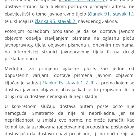
dostave stranci koja tijekom postupka promijeni adresu ne
članak 91. stavak 1.
obavijestivši o tome javnopravno tijelo (
),
članka 95. stavak 2.
te u slučaju iz
navedenog Zakona.
Potonjom odredbom propisano je da se dostava javnom
objavom obavlja stavljanjem pismena na oglasnu ploču
javnopravnog tijela, objavom pismena u dnevnim novinama,
na internetskoj stranici javnopravnog tijela ili na drugi
prikladan način.
Međutim, za primjenu oglasne ploče, kao jedne od
dopuštenih varijanti dostave pismena javnom objavom,
članka 95. stavak 1. ZUP-a
ključan je sadržaj
, prema kojem se
dostava javnom objavom obavlja kad je to propisano ili su
drugi oblici dostave nemogući ili neprikladni.
U konkretnom slučaju dostava putem pošte očito nije
nemoguća. Smatramo da nije ni neprikladna, jer se
neprikladnost, u smislu ove norme, ne može tumačiti kao
komplikacija uzrokovana (opetovanim) propustima poštanskog
dostavljača da dostavu obavi propisano, tj. na način koji se