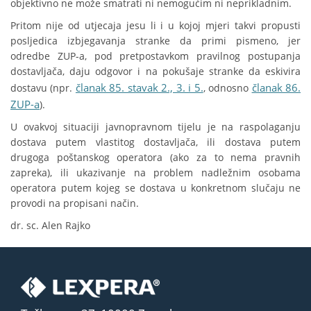
objektivno ne može smatrati ni nemogućim ni neprikladnim.
Pritom nije od utjecaja jesu li i u kojoj mjeri takvi propusti
posljedica izbjegavanja stranke da primi pismeno, jer
odredbe ZUP-a, pod pretpostavkom pravilnog postupanja
dostavljača, daju odgovor i na pokušaje stranke da eskivira
članak 85. stavak 2., 3. i 5.
članak 86.
dostavu (npr.
, odnosno
ZUP-a
).
U ovakvoj situaciji javnopravnom tijelu je na raspolaganju
dostava putem vlastitog dostavljača, ili dostava putem
drugoga poštanskog operatora (ako za to nema pravnih
zapreka), ili ukazivanje na problem nadležnim osobama
operatora putem kojeg se dostava u konkretnom slučaju ne
provodi na propisani način.
dr. sc. Alen Rajko