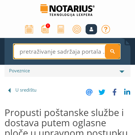
S
Poveznice
U središtu
Propusti poštanske službe i
dostava putem oglasne
ploče u upravnom postupku