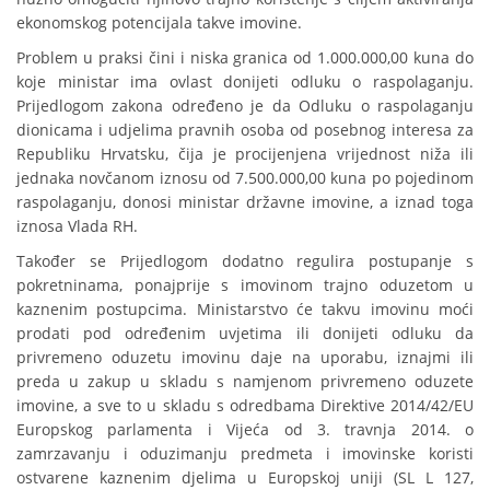
ekonomskog potencijala takve imovine.
Problem u praksi čini i niska granica od 1.000.000,00 kuna do
koje ministar ima ovlast donijeti odluku o raspolaganju.
Prijedlogom zakona određeno je da Odluku o raspolaganju
dionicama i udjelima pravnih osoba od posebnog interesa za
Republiku Hrvatsku, čija je procijenjena vrijednost niža ili
jednaka novčanom iznosu od 7.500.000,00 kuna po pojedinom
raspolaganju, donosi ministar državne imovine, a iznad toga
iznosa Vlada RH.
Također se Prijedlogom dodatno regulira postupanje s
pokretninama, ponajprije s imovinom trajno oduzetom u
kaznenim postupcima. Ministarstvo će takvu imovinu moći
prodati pod određenim uvjetima ili donijeti odluku da
privremeno oduzetu imovinu daje na uporabu, iznajmi ili
preda u zakup u skladu s namjenom privremeno oduzete
imovine, a sve to u skladu s odredbama Direktive 2014/42/EU
Europskog parlamenta i Vijeća od 3. travnja 2014. o
zamrzavanju i oduzimanju predmeta i imovinske koristi
ostvarene kaznenim djelima u Europskoj uniji (SL L 127,