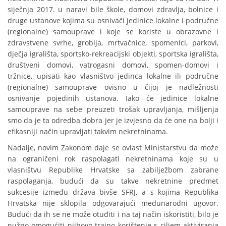
siječnja 2017. u naravi bile škole, domovi zdravlja, bolnice i
druge ustanove kojima su osnivači jedinice lokalne i područne
(regionalne) samouprave i koje se koriste u obrazovne i
zdravstvene svrhe, groblja, mrtvačnice, spomenici, parkovi,
dječja igrališta, sportsko-rekreacijski objekti, sportska igrališta,
društveni domovi, vatrogasni domovi, spomen-domovi i
tržnice, upisati kao vlasništvo jedinca lokalne ili područne
(regionalne) samouprave ovisno u čijoj je nadležnosti
osnivanje pojedinih ustanova. Iako će jedinice lokalne
samouprave na sebe preuzeti trošak upravljanja, mišljenja
smo da je ta odredba dobra jer je izvjesno da će one na bolji i
efikasniji način upravljati takvim nekretninama.
Nadalje, novim Zakonom daje se ovlast Ministarstvu da može
na ograničeni rok raspolagati nekretninama koje su u
vlasništvu Republike Hrvatske sa zabilježbom zabrane
raspolaganja, budući da su takve nekretnine predmet
sukcesije između država bivše SFRJ, a s kojima Republika
Hrvatska nije sklopila odgovarajući međunarodni ugovor.
Budući da ih se ne može otuđiti i na taj način iskoristiti, bilo je
nužno omogućiti njihovo trajno korištenje s ciljem aktiviranja