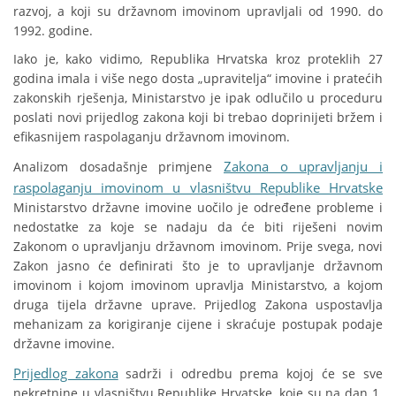
razvoj, a koji su državnom imovinom upravljali od 1990. do
1992. godine.
Iako je, kako vidimo, Republika Hrvatska kroz proteklih 27
godina imala i više nego dosta „upravitelja“ imovine i pratećih
zakonskih rješenja, Ministarstvo je ipak odlučilo u proceduru
poslati novi prijedlog zakona koji bi trebao doprinijeti bržem i
efikasnijem raspolaganju državnom imovinom.
Zakona o upravljanju i
Analizom dosadašnje primjene
raspolaganju imovinom u vlasništvu Republike Hrvatske
Ministarstvo državne imovine uočilo je određene probleme i
nedostatke za koje se nadaju da će biti riješeni novim
Zakonom o upravljanju državnom imovinom. Prije svega, novi
Zakon jasno će definirati što je to upravljanje državnom
imovinom i kojom imovinom upravlja Ministarstvo, a kojom
druga tijela državne uprave. Prijedlog Zakona uspostavlja
mehanizam za korigiranje cijene i skraćuje postupak podaje
državne imovine.
Prijedlog zakona
sadrži i odredbu prema kojoj će se sve
nekretnine u vlasništvu Republike Hrvatske, koje su na dan 1.