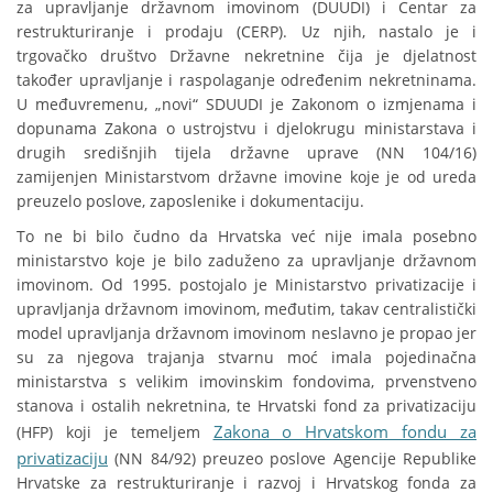
za upravljanje državnom imovinom (DUUDI) i Centar za
restrukturiranje i prodaju (CERP). Uz njih, nastalo je i
trgovačko društvo Državne nekretnine čija je djelatnost
također upravljanje i raspolaganje određenim nekretninama.
U međuvremenu, „novi“ SDUUDI je Zakonom o izmjenama i
dopunama Zakona o ustrojstvu i djelokrugu ministarstava i
drugih središnjih tijela državne uprave (NN 104/16)
zamijenjen Ministarstvom državne imovine koje je od ureda
preuzelo poslove, zaposlenike i dokumentaciju.
To ne bi bilo čudno da Hrvatska već nije imala posebno
ministarstvo koje je bilo zaduženo za upravljanje državnom
imovinom. Od 1995. postojalo je Ministarstvo privatizacije i
upravljanja državnom imovinom, međutim, takav centralistički
model upravljanja državnom imovinom neslavno je propao jer
su za njegova trajanja stvarnu moć imala pojedinačna
ministarstva s velikim imovinskim fondovima, prvenstveno
stanova i ostalih nekretnina, te Hrvatski fond za privatizaciju
Zakona o Hrvatskom fondu za
(HFP) koji je temeljem
privatizaciju
(NN 84/92) preuzeo poslove Agencije Republike
Hrvatske za restrukturiranje i razvoj i Hrvatskog fonda za