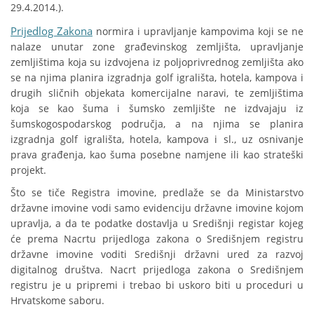
29.4.2014.).
Prijedlog Zakona
normira i upravljanje kampovima koji se ne
nalaze unutar zone građevinskog zemljišta, upravljanje
zemljištima koja su izdvojena iz poljoprivrednog zemljišta ako
se na njima planira izgradnja golf igrališta, hotela, kampova i
drugih sličnih objekata komercijalne naravi, te zemljištima
koja se kao šuma i šumsko zemljište ne izdvajaju iz
šumskogospodarskog područja, a na njima se planira
izgradnja golf igrališta, hotela, kampova i sl., uz osnivanje
prava građenja, kao šuma posebne namjene ili kao strateški
projekt.
Što se tiče Registra imovine, predlaže se da Ministarstvo
državne imovine vodi samo evidenciju državne imovine kojom
upravlja, a da te podatke dostavlja u Središnji registar kojeg
će prema Nacrtu prijedloga zakona o Središnjem registru
državne imovine voditi Središnji državni ured za razvoj
digitalnog društva. Nacrt prijedloga zakona o Središnjem
registru je u pripremi i trebao bi uskoro biti u proceduri u
Hrvatskome saboru.