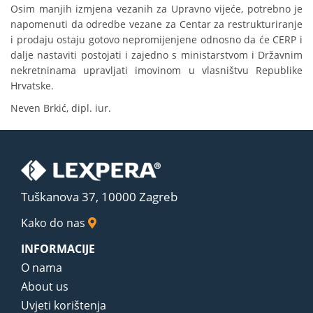
Osim manjih izmjena vezanih za Upravno vijeće, potrebno je
napomenuti da odredbe vezane za Centar za restrukturiranje
i prodaju ostaju gotovo nepromijenjene odnosno da će CERP i
dalje nastaviti postojati i zajedno s ministarstvom i Državnim
nekretninama upravljati imovinom u vlasništvu Republike
Hrvatske.
Neven Brkić, dipl. iur.
Tuškanova 37, 10000 Zagreb
Kako do nas
INFORMACIJE
O nama
About us
Uvjeti korištenja