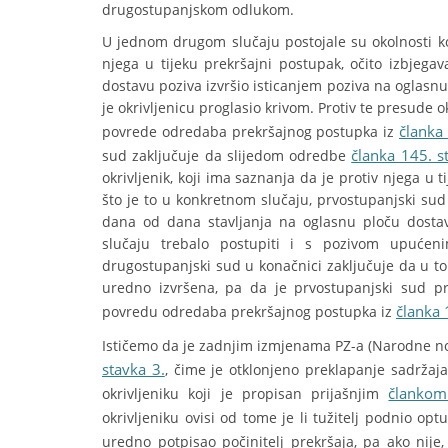
drugostupanjskom odlukom.
U jednom drugom slučaju postojale su okolnosti koj
njega u tijeku prekršajni postupak, očito izbjega
dostavu poziva izvršio isticanjem poziva na oglasn
je okrivljenicu proglasio krivom. Protiv te presude o
članka 
povrede odredaba prekršajnog postupka iz
članka 145. s
sud zaključuje da slijedom odredbe
okrivljenik, koji ima saznanja da je protiv njega u 
što je to u konkretnom slučaju, prvostupanjski sud
dana od dana stavljanja na oglasnu ploču dost
slučaju trebalo postupiti i s pozivom upućenim
drugostupanjski sud u konačnici zaključuje da u to
uredno izvršena, pa da je prvostupanjski sud p
članka 
povredu odredaba prekršajnog postupka iz
Ističemo da je zadnjim izmjenama PZ-a (Narodne nov
stavka 3.
, čime je otklonjeno preklapanje sadržaja
člankom
okrivljeniku koji je propisan prijašnjim
okrivljeniku ovisi od tome je li tužitelj podnio opt
uredno potpisao počinitelj prekršaja, pa ako nije