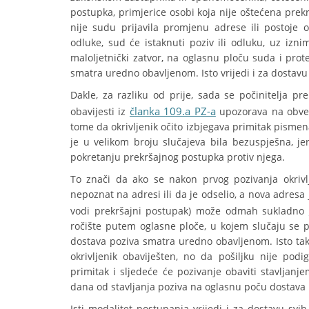
postupka, primjerice osobi koja nije oštećena prek
nije sudu prijavila promjenu adrese ili postoje o
odluke, sud će istaknuti poziv ili odluku, uz izni
maloljetnički zatvor, na oglasnu ploču suda i pr
smatra uredno obavljenom. Isto vrijedi i za dostav
Dakle, za razliku od prije, sada se počinitelja pr
članka 109.a PZ-a
obavijesti iz
upozorava na obvezu
tome da okrivljenik očito izbjegava primitak pismena
je u velikom broju slučajeva bila bezuspješna, je
pokretanju prekršajnog postupka protiv njega.
To znači da ako se nakon prvog pozivanja okrivlje
nepoznat na adresi ili da je odselio, a nova adresa 
vodi prekršajni postupak) može odmah sukladno
ročište putem oglasne ploče, u kojem slučaju se 
dostava poziva smatra uredno obavljenom. Isto tako
okrivljenik obaviješten, no da pošiljku nije podig
primitak i sljedeće će pozivanje obaviti stavlja
dana od stavljanja poziva na oglasnu poču dostava
Isti modalitet postupanja vrijedi i za dostavu sv