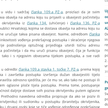
03
U
članka 109.a PZ-a
i u vidu i sadržaj
, proizlazi da je svim
o
va obavlja na adresu koju su prijavili u obavijesti počinitelju
u
članka 134.
članka 136. PZ-a
 okrivljenika iz
(uhićenje) i
A
epublici Hrvatskoj), kojima se dostava obavlja na adresu koju su
članka
ma ne uručuje takva pisana obavijest. Naime, odredbom
D
i
 učinkovitosti vođenja prekršajnog postupka i skraćenje njegova
r
 prije podnošenja optužnog prijedloga utvrdi točnu adresu
no
ta počinitelja i da mu uruči pisanu obavijest, čija je funkcija
p
a tako i s njegovim obvezama tijekom postupka, a sve radi
2
vr
članka 109.a stavka 1. točke 7. PZ-a
a u odredbi
, prema kojoj
31
a i završetka postupka izvršenja dužan obavijestiti tijelo
ravišta odnosno sjedišta, jer će mu se, ako tako ne postupi ili
P
tem oglasne ploče tijela postupka. Prema tome, postupanje
g
nost daljnje dostave svih poziva okrivljeniku putem oglasne
S
. Prethodno navedena odredba propisuje da ako se poziv ili
p
ivljeniku) ili sudioniku u postupku (branitelju okrivljenika,
do
u i drugoj osobi koje se tiče vođenje određenog prekršajnog