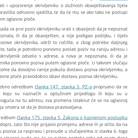
i i upozorenje okrivljeniku o dužnosti obavještavanja tijela
oravišta odnosno sjedišta, te da će mu se ako tako ne postupi
tem oglasne ploče.
ada se prvi poziv okrivljeniku vrati s obavijesti da je nepoznat
nata, ili da je obaviješten, a nije podigao pošiljku, i tijelo
ove okrivljenika, održi to ročište, a zbog potrebe daljnjeg
šte, tada je potrebno ponovno poslati poziv na raniju adresu i
krivljenik odselio s adrese, a nova je nepoznata, ili da je
vljenika ponovno poziva putem oglasne ploče. U takvom slučaju
 tome da dovoljno ranije pokuša dostavu poziva okrivljeniku, a
asne ploče pravodobno obavi dostavu poziva okrivljeniku.
članka 147. stavka 3. PZ-a
posebno odredbom
propisano da se
u koju su naznačili u optužnom prijedlogu ili koju su u
moguća na tu adresu, sva pismena istaknut će se na oglasnoj
ja smatra se da je dostava pravovaljana.
članka 175. stavka 5. Zakona o kaznenom postupku
odredbom
opis, zato što nije prijavio promjenu adrese ili je očito da na
u poziva za raspravu i presude u slučajevima iz stavka 6. toga
skoj stranici suda, pa će se nakon proteka roka od osam dana