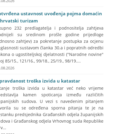
.08.2026
otvrđena ustavnost uvođenja pojma domaćin
 hrvatski turizam
kupno 232 predlagatelja i podnositelja zahtjeva
odnijeli su sredinom prošle godine prijedloge
odnosno zahtjev) za pokretanje postupka za ocjenu
glasnosti sustavom članka 30.a i popratnih odredbi
kona o ugostiteljskoj djelatnosti ("Narodne novine"
oj 85/15., 121/16., 99/18., 25/19., 98/19....
.08.2026
pravdanost troška izvida u katastar
itanje troška izvida u katastar već neko vrijeme
redstavlja kamen spoticanja između različitih
upanijskih sudova. U vezi s navedenim pitanjem
tvorila su se određena sporna pitanja te je na
astanku predsjednika Građanskih odjela županijskih
udova i Građanskog odjela Vrhovnog suda Republike
v...