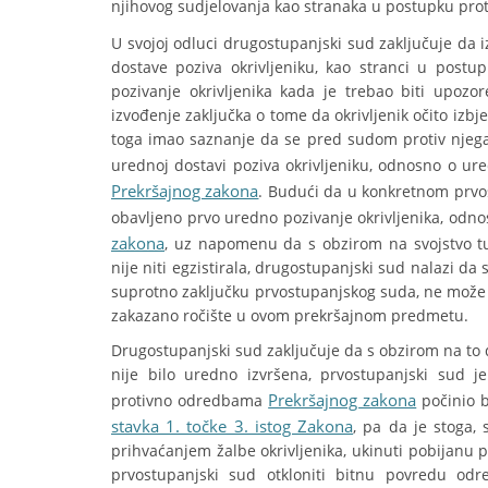
njihovog sudjelovanja kao stranaka u postupku pr
U svojoj odluci drugostupanjski sud zaključuje da
dostave poziva okrivljeniku, kao stranci u pos
pozivanje okrivljenika kada je trebao biti upozo
izvođenje zaključka o tome da okrivljenik očito izbje
toga imao saznanje da se pred sudom protiv njega 
urednoj dostavi poziva okrivljeniku, odnosno o ure
Prekršajnog zakona
. Budući da u konkretnom prvost
obavljeno prvo uredno pozivanje okrivljenika, odno
zakona
, uz napomenu da s obzirom na svojstvo tu
nije niti egzistirala, drugostupanjski sud nalazi 
suprotno zaključku prvostupanjskog suda, ne može 
zakazano ročište u ovom prekršajnom predmetu.
Drugostupanjski sud zaključuje da s obzirom na to
nije bilo uredno izvršena, prvostupanjski sud j
Prekršajnog zakona
protivno odredbama
počinio 
stavka 1. točke 3. istog Zakona
, pa da je stoga,
prihvaćanjem žalbe okrivljenika, ukinuti pobijanu
prvostupanjski sud otkloniti bitnu povredu o