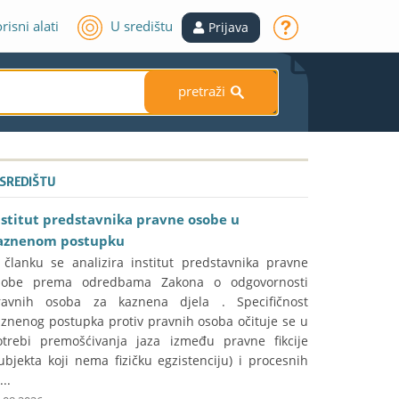
risni alati
U središtu
Prijava
pretraži
S
 SREDIŠTU
nstitut predstavnika pravne osobe u
aznenom postupku
 članku se analizira institut predstavnika pravne
sobe prema odredbama Zakona o odgovornosti
ravnih osoba za kaznena djela . Specifičnost
aznenog postupka protiv pravnih osoba očituje se u
otrebi premošćivanja jaza između pravne fikcije
ubjekta koji nema fizičku egzistenciju) i procesnih
...