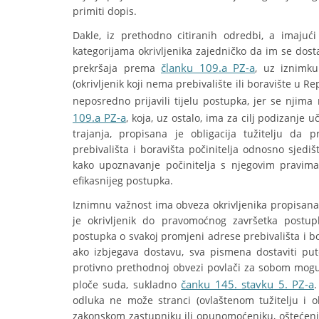
primiti dopis.
Dakle, iz prethodno citiranih odredbi, a imajuć
kategorijama okrivljenika zajedničko da im se dosta
članku 109.a PZ-a
prekršaja prema
, uz iznimku
(okrivljenik koji nema prebivalište ili boravište u R
neposredno prijavili tijelu postupka, jer se nji
109.a PZ-a
, koja, uz ostalo, ima za cilj podizanje
trajanja, propisana je obligacija tužitelju da
prebivališta i boravišta počinitelja odnosno sjediš
kako upoznavanje počinitelja s njegovim pravim
efikasnijeg postupka.
Iznimnu važnost ima obveza okrivljenika propisan
je okrivljenik do pravomoćnog završetka postupk
postupka o svakoj promjeni adrese prebivališta i bo
ako izbjegava dostavu, sva pismena dostaviti pu
protivno prethodnoj obvezi povlači za sobom moguć
čanku 145. stavku 5. PZ-a
ploče suda, sukladno
odluka ne može stranci (ovlaštenom tužitelju i okr
zakonskom zastupniku ili opunomoćeniku, oštećenik