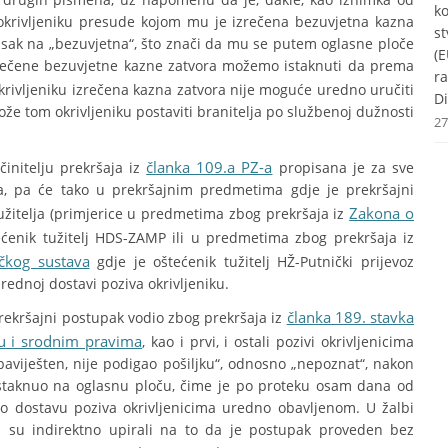
k
okrivljeniku presude kojom mu je izrečena bezuvjetna kazna
st
glasak na „bezuvjetna“, što znači da mu se putem oglasne ploče
(E
zrečene bezuvjetne kazne zatvora možemo istaknuti da prema
r
rivljeniku izrečena kazna zatvora nije moguće uredno uručiti
Di
ože tom okrivljeniku postaviti branitelja po službenoj dužnosti
27
članka 109.a PZ-a
činitelju prekršaja iz
propisana je za sve
ika, pa će tako u prekršajnim predmetima gdje je prekršajni
Zakona o
žitelja (primjerice u predmetima zbog prekršaja iz
ćenik tužitelj HDS-ZAMP ili u predmetima zbog prekršaja iz
ičkog sustava
gdje je oštećenik tužitelj HŽ-Putnički prijevoz
urednoj dostavi poziva okrivljeniku.
članka 189. stavka
kršajni postupak vodio zbog prekršaja iz
vu i srodnim pravima
, kao i prvi, i ostali pozivi okrivljenicima
baviješten, nije podigao pošiljku“, odnosno „nepoznat“, nakon
 istaknuo na oglasnu ploču, čime je po proteku osam dana od
o dostavu poziva okrivljenicima uredno obavljenom. U žalbi
ji su indirektno upirali na to da je postupak proveden bez