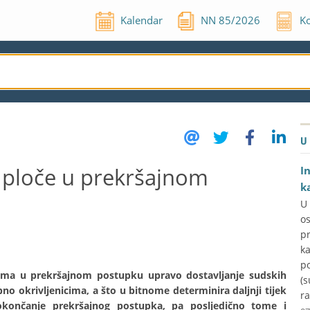
Kalendar
NN
85
/
2026
Ko
U
 ploče u prekršajnom
I
k
U
o
p
k
p
lema u prekršajnom postupku upravo dostavljanje sudskih
(s
 okrivljenicima, a što u bitnome determinira daljnji tijek
ra
končanje prekršajnog postupka, pa posljedično tome i