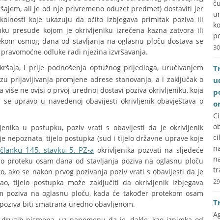
č
ršajem, ali je od nje privremeno oduzet predmet) dostaviti jer
u
kolnosti koje ukazuju da očito izbjegava primitak poziva ili
k
mku presude kojom je okrivljeniku izrečena kazna zatvora ili
po
otekom osmog dana od stavljanja na oglasnu ploču dostava se
30
u pravomoćne odluke radi njezina izvršavanja.
ekršaja, i prije podnošenja optužnog prijedloga, uručivanjem
T
 prijavljivanja promjene adrese stanovanja, a i zaključak o
u
 više ne ovisi o prvoj urednoj dostavi poziva okrivljeniku, koja
p
r se upravo u navedenoj obavijesti okrivljenik obavještava o
o
C
ob
nika u postupku, poziv vrati s obavijesti da je okrivljenik
ci
je nepoznata, tijelo postupka (sud i tijelo državne uprave koje
na
članku 145. stavku 5. PZ-a
okrivljenika pozvati na sljedeće
n
po proteku osam dana od stavljanja poziva na oglasnu ploču
tr
, ako se nakon prvog pozivanja poziv vrati s obavijesti da je
29
ao, tijelo postupka može zaključiti da okrivljenik izbjegava
njem poziva na oglasnu ploču, kada će također protekom osam
T
 poziva biti smatrana uredno obavljenom.
A
ih drugih pismena, uz napomenu da je, dakle, kao iznimka od