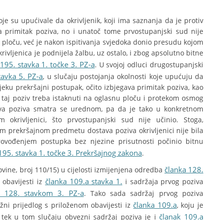
e su upućivale da okrivljenik, koji ima saznanja da je protiv
va primitak poziva, no i unatoč tome prvostupanjski sud nije
u ploču, već je nakon ispitivanja svjedoka donio presudu kojom
krivljenica je podnijela žalbu, uz ostalo, i zbog apsolutno bitne
195. stavka 1. točke 3. PZ-a
. U svojoj odluci drugostupanjski
tavka 5. PZ-a
, u slučaju postojanja okolnosti koje upućuju da
tijeku prekršajni postupak, očito izbjegava primitak poziva, kao
 taj poziv treba istaknuti na oglasnu ploču i protekom osmog
ava poziva smatra se urednom, pa da je tako u konkretnom
 okrivljenici, što prvostupanjski sud nije učinio. Stoga,
m prekršajnom predmetu dostava poziva okrivljenici nije bila
rovođenjem postupka bez njezine prisutnosti počinio bitnu
195. stavka 1. točke 3. Prekršajnog zakona
.
članka 128.
ine, broj 110/15) u cijelosti izmijenjena odredba
članka 109.a stavka 1.
 obavijesti iz
i sadržaja prvog poziva
 128. stavkom 3. PZ-a
. Tako sada sadržaj prvog poziva
članka 109.a
užni prijedlog s priloženom obavijesti iz
, koju je
članak 109.a
, tek u tom slučaju obvezni sadržaj poziva je i