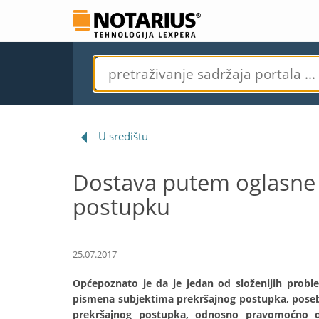
U središtu
Dostava putem oglasne
postupku
25.07.2017
Općepoznato je da je jedan od složenijih prob
pismena subjektima prekršajnog postupka, posebno
prekršajnog postupka, odnosno pravomoćno o