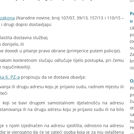
07
P
 zakona
(Narodne novine, broj 107/07, 39/13, 157/13 i 110/15 –
u
i drugi dopisi dostavljaju:
U
p
vlastita dostavna služba),
(
donijelo, ili
su
ne dovodi u pitanje pravo obrane (primjerice putem policije).
Za
svakom konkretnom slučaju odlučuje tijelo postupka, pri čemu
br
najučinkovitiji.
06
ka 6. PZ-a
propisuju da se dostava obavlja:
O
ovanja ili drugu adresu koju je prijavio sudu, radnom mjestu ili
P
teći
p
ž
eniku koji se bavi drugom samostalnom djelatnošću na adresu
o
stanovanja ili na drugu adresu koju je prijavio sudu ili na bilo
s
s
i je s njom izjednačen na adresu sjedišta, odnosno na adresu
Hr
gdje je vjerojatno da će se zateći osoba koja je za nju ovlaštena