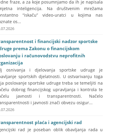
udne fraze, a za koje posumnjamo da ih je napisala
mjetna inteligencija. Na društvenim mrežama
onstantno “iskaču” video-uratci u kojima nas
znate os...
.07.2026
ransparentnost i financijski nadzor sportske
druge prema Zakonu o financijskom
oslovanju i računovodstvu neprofitnih
rganizacija
ilj osnivanja i djelovanja sportske udruge je
avljanje sportskih djelatnosti. U ostvarivanju toga
lja poslovanje sportske udruge treba se temeljiti na
čelu dobrog financijskog upravljanja i kontrola te
ačelu javnosti i transparentnosti. Načelo
ansparentnosti i javnosti znači obvezu osigur...
.07.2026
ransparentnost plaća i agencijski rad
gencijski rad je poseban oblik obavljanja rada u