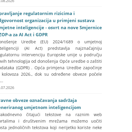
.08.2026
pravljanje regulatornim rizicima i
dgovornost organizacija u primjeni sustava
mjetne inteligencije - osvrt na nove Smjernice
ZOP-a za AI Act i GDPR
onošenje Uredbe (EU) 2024/1689 o umjetnoj
nteligenciji (AI Act) predstavlja najznačajniju
egulatornu intervenciju Europske unije u području
vih tehnologija od donošenja Opće uredbe o zaštiti
odataka (GDPR) . Opća primjena Uredbe započinje
. kolovoza 2026., dok su određene obveze počele
...
.07.2026
ravne obveze označavanja sadržaja
eneriranog umjetnom inteligencijom
vakodnevno čitajući tekstove na raznim web
ortalima i društvenim mrežama možemo uočiti
sta jednoličnih tekstova koji nerijetko koriste neke