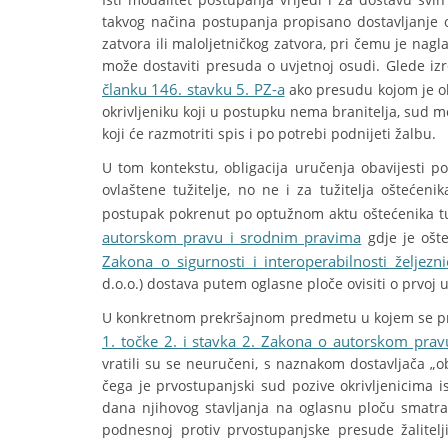
takvog načina postupanja propisano dostavljanje 
zatvora ili maloljetničkog zatvora, pri čemu je na
može dostaviti presuda o uvjetnoj osudi. Glede i
članku 146. stavku 5. PZ-a
ako presudu kojom je ok
okrivljeniku koji u postupku nema branitelja, sud m
koji će razmotriti spis i po potrebi podnijeti žalbu.
U tom kontekstu, obligacija uručenja obavijesti po
ovlaštene tužitelje, no ne i za tužitelja oštećen
postupak pokrenut po optužnom aktu oštećenika tu
autorskom pravu i srodnim pravima
gdje je ošte
Zakona o sigurnosti i interoperabilnosti željezn
d.o.o.) dostava putem oglasne ploče ovisiti o prvoj 
U konkretnom prekršajnom predmetu u kojem se pre
1. točke 2. i stavka 2. Zakona o autorskom pra
vratili su se neuručeni, s naznakom dostavljača „o
čega je prvostupanjski sud pozive okrivljenicima
dana njihovog stavljanja na oglasnu ploču smatra
podnesnoj protiv prvostupanjske presude žalitel