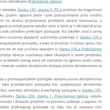
Prekršajnog zakona
otivno odredbama
.
članka 145. stavka 5. PZ-a
 iz odredbe
proizlazi da mogućnost
tupku, putem oglasne ploče suda podrazumijeva prvo uredno
ren na obvezu prijavljivanja promjene adrese stanovanja, a
gava primitak poziva također ovisi o tome je li okrivljenik prije
vodi određeni prekršajni postupak, što također ovisi o prvoj
članka 109.a
dno uručenoj obavijesti počinitelju prekršaja iz
upanjskom postupku, a kako to proizlazi iz stanja spisa, nije
članka 109.a Prekršajnog
sno da im nije uručena obavijest iz
žitelja obveza uručivanja takve obavijesti u ovom predmetu
da se protekom osmog dana od stavljanja na oglasnu ploču suda,
smatrati uredno obavljenom dostava poziva okrivljenicima za
 da u prvostupanjskom postupku dostava poziva okrivljenicima
e tako provođenjem postupka bez sudjelovanja okrivljenika
članka 195.
bitnu povredu odredaba prekršajnog postupka iz
članku 206. stavku 1. Prekršajnog zakona
 sukladno
, valjalo,
 presudu i dostaviti predmet na ponovno suđenje, u kojemu će
dredaba prekršajnog postupka na koju mu je ukazano tom