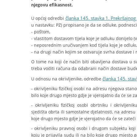
njegovu efikasnost.
članka 145. stavka 1. Prekršajnog
U općoj odredbi
u nastavku: PZ) propisano je da se odluke, podnesci 
- poštom,
- vlastitom dostavom tijela koje je odluku donijelo (
- neposrednim uručivanjem kod tijela koje je odluku 
- na drugi način kojim se ostvaruje svrha dostave i 
O tome na koji će način biti obavljena dostava u 
treba voditi računa da odabrani način dostave bude 
članka 145. stav
U odnosu na okrivljenike, odredbe
- okrivljeniku fizičkoj osobi na adresu njegova stan
bilo koje drugo mjesto gdje je vjerojatno da će se za
- okrivljeniku fizičkoj osobi obrtniku i okrivlj
sjedišta obrta ili samostalne djelatnosti, na adresu 
koje drugo mjesto gdje je vjerojatno da će se zateći
- okrivljeniku pravnoj osobi i drugom subjektu koj
koju je prijavila sudu ili na bilo koje drugo mjesto 