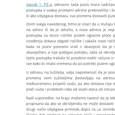
stavak 1. PZ-a
, odnosno tada poziv mora sadržavat
postupka o svakoj promjeni adrese prebivališta i b
ili ako izbjegava dostavu, sva pismena dostaviti pu
Osim svega navedenog, bitno je istaći da u slučaju k
na adresi ili da je odselio, a nova adresa je nepoz
postupka za iduće ročište putem oglasne ploče poz
izvođenja dokaza odgodi ročište i zakaže novo roči
kada se poziv ponovno vrati s obavijesti da je o
obaviješten, a nije podigao pošiljku, tada se okri
tijelo postupka trebalo bi posebno voditi računa o
sve kako bi imalo vremena da po potrebi putem ogl
U odnosu na tužitelja, valja napomenuti da je 
pismena svim tužiteljima dostavljaju na adres
međuvremenu prijavili sudu, pa ako dostava nije 
ploči suda i protekom roka od osam dana od istican
Radi usporedbe, na kraju možemo navesti da je 
propisano da ako se okrivljeniku ne može dostaviti d
drugi način izbjegava primitak, dopis će, uz iznimk
članka, biti istaknut na oglasnoj ploči i internet