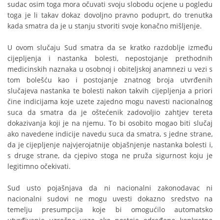
sudac osim toga mora očuvati svoju slobodu ocjene u pogledu
toga je li takav dokaz dovoljno pravno poduprt, do trenutka
kada smatra da je u stanju stvoriti svoje konačno mišljenje.
U ovom slučaju Sud smatra da se kratko razdoblje između
cijepljenja i nastanka bolesti, nepostojanje prethodnih
medicinskih naznaka u osobnoj i obiteljskoj anamnezi u vezi s
tom bolešću kao i postojanje znatnog broja utvrđenih
slučajeva nastanka te bolesti nakon takvih cijepljenja a priori
čine indicijama koje uzete zajedno mogu navesti nacionalnog
suca da smatra da je oštećenik zadovoljio zahtjev tereta
dokazivanja koji je na njemu. To bi osobito mogao biti slučaj
ako navedene indicije navedu suca da smatra, s jedne strane,
da je cijepljenje najvjerojatnije objašnjenje nastanka bolesti i,
s druge strane, da cjepivo stoga ne pruža sigurnost koju je
legitimno očekivati.
Sud usto pojašnjava da ni nacionalni zakonodavac ni
nacionalni sudovi ne mogu uvesti dokazno sredstvo na
temelju presumpcija koje bi omogućilo automatsko