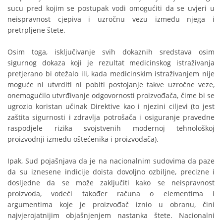
sucu pred kojim se postupak vodi omogućiti da se uvjeri u
neispravnost cjepiva i uzročnu vezu između njega i
pretrpljene štete.
Osim toga, isključivanje svih dokaznih sredstava osim
sigurnog dokaza koji je rezultat medicinskog istraživanja
pretjerano bi otežalo ili, kada medicinskim istraživanjem nije
moguće ni utvrditi ni pobiti postojanje takve uzročne veze,
onemogućilo utvrđivanje odgovornosti proizvođača, čime bi se
ugrozio koristan učinak Direktive kao i njezini ciljevi (to jest
zaštita sigurnosti i zdravlja potrošača i osiguranje pravedne
raspodjele rizika svojstvenih modernoj tehnološkoj
proizvodnji između oštećenika i proizvođača).
Ipak, Sud pojašnjava da je na nacionalnim sudovima da paze
da su iznesene indicije doista dovoljno ozbiljne, precizne i
dosljedne da se može zaključiti kako se neispravnost
proizvoda, vodeći također računa o elementima i
argumentima koje je proizvođač iznio u obranu, čini
najvjerojatnijim objašnjenjem nastanka štete. Nacionalni