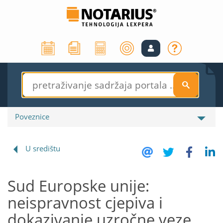
S
Poveznice
U središtu
Sud Europske unije:
neispravnost cjepiva i
dokazivanje uzročne veze