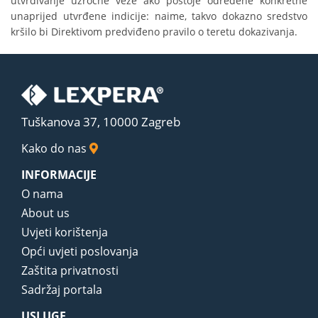
utvrđivanje uzročne veze ako postoje određene konkretne
unaprijed utvrđene indicije: naime, takvo dokazno sredstvo
kršilo bi Direktivom predviđeno pravilo o teretu dokazivanja.
Tuškanova 37, 10000 Zagreb
Kako do nas
INFORMACIJE
O nama
About us
Uvjeti korištenja
Opći uvjeti poslovanja
Zaštita privatnosti
Sadržaj portala
USLUGE