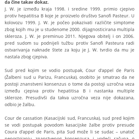
da čine takav dokaz.
J. W. je između kraja 1998. i sredine 1999. primio cjepivo
protiv hepatitisa B koje je proizvelo društvo Sanofi Pasteur. U
kolovozu 1999. J. W. je počeo pokazivati različite simptome
zbog kojih mu je u studenome 2000. dijagnosticirana multipla
skleroza. J. W. je preminuo 2011. Njegova obitelj i on 2006.
pred sudom su podnijeli tužbu protiv Sanofi Pasteura radi
ostvarivanja naknade štete za koju je J. W. tvrdio da mu je
nastala zbog cjepiva.
Sud pred kojim se vodio postupak, Cour d’appel de Paris
(Žalbeni sud u Parizu, Francuska), osobito je smatrao da ne
postoji znanstveni konsenzus o tome da postoji uzročna veza
između cjepiva protiv hepatitisa B i nastanka multiple
skleroze. Presudivši da takva uzročna veza nije dokazana,
odbio je žalbu.
Cour de cassation (Kasacijski sud, Francuska), sud pred kojim
se vodi postupak povodom kasacijske žalbe protiv presude
Coura d’appel de Paris, pita Sud može li se sudac – unatoč
nepostojanju znanstvenog konsenzusa i vodeći računa o