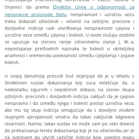
Direktivi Unije o odgovornosti za
činjenici da prema
neispravne proizvode štetu
, neispravnost i uzročnu vezu
treba dokazati oštećenik – osloniti na ozbiljne, precizne i
dosljedne indicije radi utvrđivanja neispravnosti cjepiva i
uzročne veze između cjepiva i bolesti. U ovom slučaju osobito
se upućuje na izvrsno ranije zdravstveno stanje J. W.-a,
nepostojanje prethodnih naznaka te bolesti u obiteljskoj
anamnezi i vremensku povezanost između cijepljenja i pojave
bolesti.
U svojoj današnjoj presudi Sud ocjenjuje da je u skladu s
Direktivom sustav dokazivanja koji suca ovlašćuje da, u
nedostatku sigurnih i nepobitnih dokaza, na osnovi skupa
ozbiljnih, preciznih i dosljednih indicija zaključi da je cjepivo
neispravno i da između njega i bolesti postoji uzročna veza,
ako mu taj skup indicija omogućuje da s dovoljno visokim
stupnjem vjerojatnosti smatra da takav zaključak odgovara
stvarnosti. Naime, takav sustav ne može sam po sebi dovesti
do prebacivanja tereta dokazivanja koji je na oštećeniku jer je
na potonjem da utvrdi različite indicije koje zajedno mogu