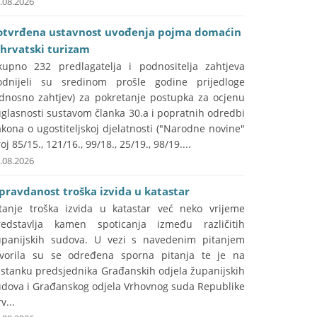
.08.2026
otvrđena ustavnost uvođenja pojma domaćin
 hrvatski turizam
kupno 232 predlagatelja i podnositelja zahtjeva
odnijeli su sredinom prošle godine prijedloge
odnosno zahtjev) za pokretanje postupka za ocjenu
glasnosti sustavom članka 30.a i popratnih odredbi
kona o ugostiteljskoj djelatnosti ("Narodne novine"
oj 85/15., 121/16., 99/18., 25/19., 98/19....
.08.2026
pravdanost troška izvida u katastar
itanje troška izvida u katastar već neko vrijeme
redstavlja kamen spoticanja između različitih
upanijskih sudova. U vezi s navedenim pitanjem
tvorila su se određena sporna pitanja te je na
astanku predsjednika Građanskih odjela županijskih
udova i Građanskog odjela Vrhovnog suda Republike
v...