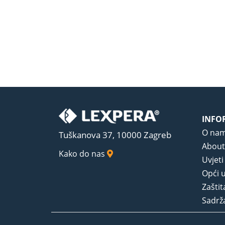
INFO
O na
Tuškanova 37, 10000 Zagreb
About
Kako do nas
Uvjeti
Opći u
Zaštit
Sadrža