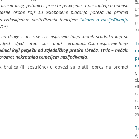
č
račni drug, potomci i preci te posvojenici i posvojitelji u odnosu
u
vedene osobe koje su oslobođene plaćanja poreza na promet
k
Zakona o nasljeđivanju
i s redoslijedom nasljeđivanja temeljem
po
/15).
30
od druge i oni čine tzv. uspravnu liniju krvnih srodnika koji su
T
djed – djed – otac – sin – unuk – praunuk). Osim uspravne linije
odnici koji potječu od zajedničkog pretka (braća, stric – nećak,
u
na promet nekretnina temeljem nasljeđivanja.“
p
o
bratića (ili sestrične) u obvezi su platiti porez na promet
C
ob
ci
na
n
tr
29
T
A