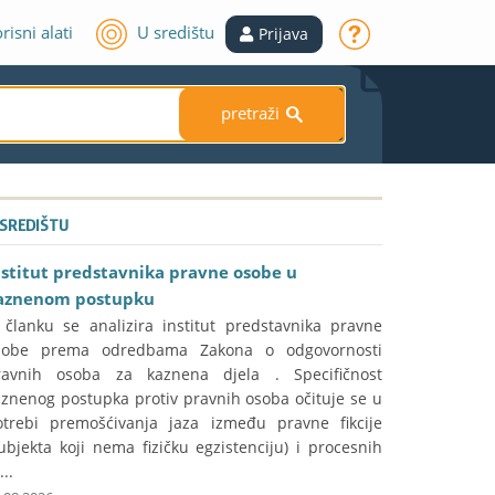
risni alati
U središtu
Prijava
pretraži
S
 SREDIŠTU
nstitut predstavnika pravne osobe u
aznenom postupku
 članku se analizira institut predstavnika pravne
sobe prema odredbama Zakona o odgovornosti
ravnih osoba za kaznena djela . Specifičnost
aznenog postupka protiv pravnih osoba očituje se u
otrebi premošćivanja jaza između pravne fikcije
ubjekta koji nema fizičku egzistenciju) i procesnih
...