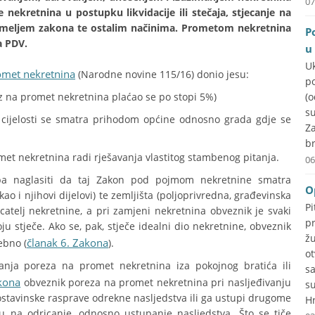
07
 nekretnina u postupku likvidacije ili stečaja, stjecanje na
e temeljem zakona te ostalim načinima. Prometom nekretnina
P
a PDV.
u
U
omet nekretnina
(Narodne novine 115/16) donio jesu:
p
z na promet nekretnina plaćao se po stopi 5%)
(
su
 cijelosti se smatra prihodom općine odnosno grada gdje se
Za
br
met nekretnina radi rješavanja vlastitog stambenog pitanja.
06
ba naglasiti da taj Zakon pod pojmom nekretnine smatra
O
o i njihovi dijelovi) te zemljišta (poljoprivredna, građevinska
P
catelj nekretnine, a pri zamjeni nekretnina obveznik je svaki
p
ju stječe. Ako se, pak, stječe idealni dio nekretnine, obveznik
ž
članak 6. Zakona
ebno (
).
o
nja poreza na promet nekretnina iza pokojnog bratića ili
s
kona
obveznik poreza na promet nekretnina pri nasljeđivanju
s
m ostavinske rasprave odrekne nasljedstva ili ga ustupi drugome
Hr
 na odricanje, odnosno ustupanje nasljedstva. Što se tiče