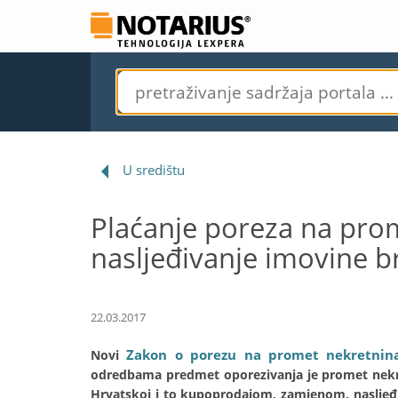
U središtu
Plaćanje poreza na pro
nasljeđivanje imovine bra
22.03.2017
Zakon o porezu na promet nekretnin
Novi
odredbama predmet oporezivanja je promet nekret
Hrvatskoj i to kupoprodajom, zamjenom, naslje