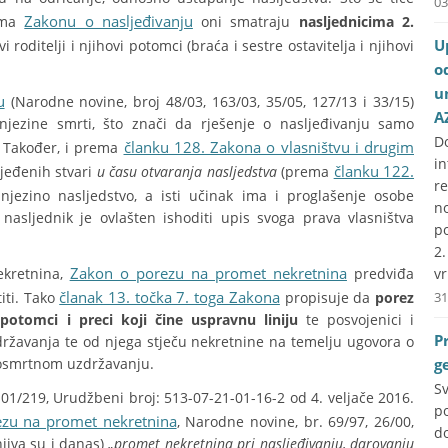
03
Zakonu o nasljeđivanju
ema
oni smatraju
nasljednicima 2.
U
i roditelji i njihovi potomci (braća i sestre ostavitelja i njihovi
o
u
u
(Narodne novine, broj 48/03, 163/03, 35/05, 127/13 i 33/15)
A
 njezine smrti, što znači da rješenje o nasljeđivanju samo
D
članku 128. Zakona o vlasništvu i drugim
a. Također, i prema
i
članku 122.
ijeđenih stvari
u času otvaranja nasljedstva
(prema
r
ezino nasljedstvo, a isti učinak ima i proglašenje osobe
no
asljednik je ovlašten ishoditi upis svoga prava vlasništva
p
2
Zakon o porezu na promet nekretnina
ekretnina,
predviđa
vr
članak 13. točka 7. toga Zakona
iti. Tako
propisuje da
porez
31
otomci i preci koji čine uspravnu liniju
te posvojenici i
P
državanja te od njega stječu nekretnine na temelju ugovora o
dosmrtnom uzdržavanju.
g
S
-01/219, Urudžbeni broj: 513-07-21-01-16-2 od 4. veljače 2016.
p
zu na promet nekretnina
, Narodne novine, br. 69/97, 26/00,
do
njiva su i danas)
„
promet nekretnina pri nasljeđivanju, darovanju