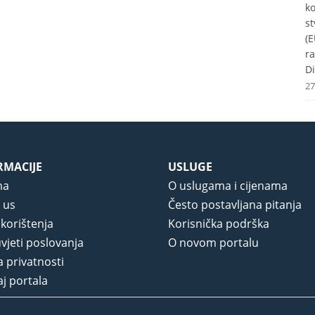
k
st
(E
r
Di
27
RMACIJE
USLUGE
ma
O uslugama i cijenama
 us
Često postavljana pitanja
 korištenja
Korisnička podrška
vjeti poslovanja
O novom portalu
a privatnosti
j portala