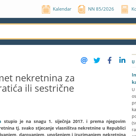
Kalendar
NN
85
/
2026
Ko
U
met nekretnina za
I
k
tića ili sestrične
U
o
p
k
p
a
stupio je na snagu 1. siječnja 2017. i prema njegovim
(s
nina tj. svako stjecanje vlasništva nekretnine u Republici
ra
đivanjem, darovanjem, unošenjem i izuzimanjem nekretnina