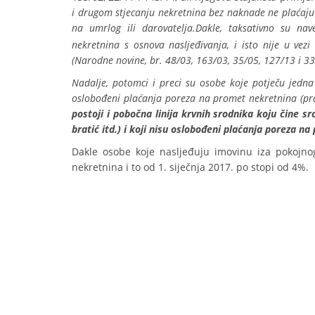
i drugom stjecanju nekretnina bez naknade ne plaćaju b
na umrlog ili darovatelja.
Dakle, taksativno su na
nekretnina s osnova nasljeđivanja, i isto nije u vez
(Narodne novine, br. 48/03, 163/03, 35/05, 127/13 i 33
Nadalje, potomci i preci su osobe koje potječu jedna 
oslobođeni plaćanja poreza na promet nekretnina (pra
postoji i pobočna linija krvnih srodnika koju čine sr
bratić itd.) i koji nisu oslobođeni plaćanja poreza 
Dakle osobe koje nasljeđuju imovinu iza pokojnog 
nekretnina i to od 1. siječnja 2017. po stopi od 4%.