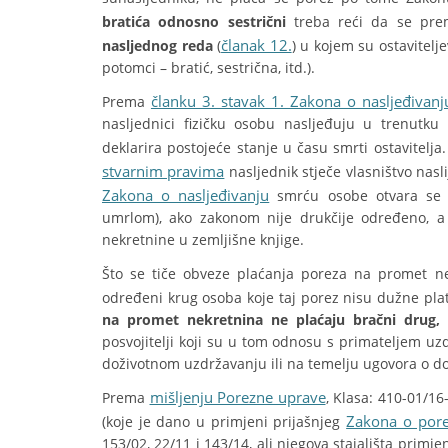
bratića odnosno sestrični
treba reći da se pr
članak 12.
nasljednog reda
(
) u kojem su ostaviteljev
potomci – bratić, sestrična, itd.).
članku 3. stavak 1. Zakona o nasljeđivanj
Prema
nasljednici fizičku osobu nasljeđuju u trenutku
deklarira postojeće stanje u času smrti ostavitelj
stvarnim pravima
nasljednik stječe vlasništvo nasl
Zakona o nasljeđivanju
smrću osobe otvara se nj
umrlom), ako zakonom nije drukčije određeno, a n
nekretnine u zemljišne knjige.
Što se tiče obveze plaćanja poreza na promet n
određeni krug osoba koje taj porez nisu dužne plat
na promet nekretnina ne plaćaju bračni drug, p
posvojitelji koji su u tom odnosu s primateljem uz
doživotnom uzdržavanju ili na temelju ugovora o 
mišljenju Porezne uprave
Prema
, Klasa: 410-01/16
Zakona o pore
(koje je dano u primjeni prijašnjeg
153/02, 22/11 i 143/14, ali njegova stajališta primje