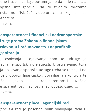
udne fraze, a za koje posumnjamo da ih je napisala
mjetna inteligencija. Na društvenim mrežama
onstantno “iskaču” video-uratci u kojima nas
znate os...
.07.2026
ransparentnost i financijski nadzor sportske
druge prema Zakonu o financijskom
oslovanju i računovodstvu neprofitnih
rganizacija
ilj osnivanja i djelovanja sportske udruge je
avljanje sportskih djelatnosti. U ostvarivanju toga
lja poslovanje sportske udruge treba se temeljiti na
čelu dobrog financijskog upravljanja i kontrola te
ačelu javnosti i transparentnosti. Načelo
ansparentnosti i javnosti znači obvezu osigur...
.07.2026
ransparentnost plaća i agencijski rad
gencijski rad je poseban oblik obavljanja rada u