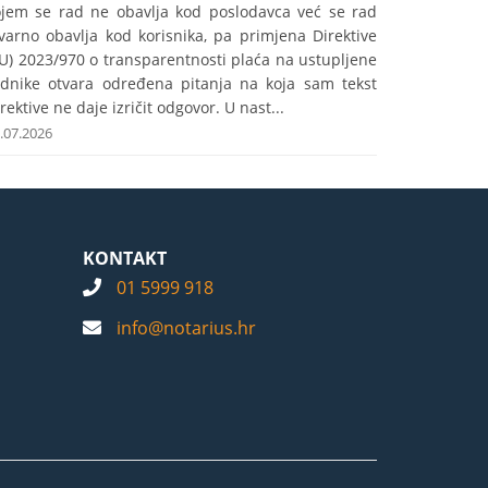
ojem se rad ne obavlja kod poslodavca već se rad
varno obavlja kod korisnika, pa primjena Direktive
U) 2023/970 o transparentnosti plaća na ustupljene
adnike otvara određena pitanja na koja sam tekst
rektive ne daje izričit odgovor. U nast...
.07.2026
KONTAKT
01 5999 918
info@notarius.hr