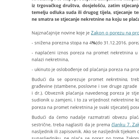
iz trgovačkog društva, dosjelošću, zatim stjecanje
temelju odluka suda ili drugog tijela, stjecanj
ne smatra se stjecanje nekretnine na koju se plać
Zakon o porezu na pr
Najznačajnije novine koje je
- snižena porezna stopa na 4
%
(do 31.12.2016. pore
- naplaćeni iznos poreza na promet nekretnina u
nalazi nekretnina,
- ukinuto je oslobođenje od plaćanja poreza na pro
Budući da se oporezuje promet
nekretnina,
tre
građevine (stambene, poslovne i sve druge zgrade ka
i dr.). Obveznik plaćanja navedenog poreza je stje
sudionik u zamjeni, i to za vrijednost nekretnine ko
poreza na promet nekretnina je svaki stjecatelj pos
Budući da ćemo nadalje razmatrati obvezu plaća
članku 7. Za
sestrične, treba naglasiti da je prema
nasljednik ili zapisovnik. Ako se nasljednik tijeko
sunasljedniku, ne plaća se porez po tome Zakonu