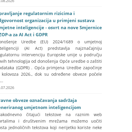
.08.2026
pravljanje regulatornim rizicima i
dgovornost organizacija u primjeni sustava
mjetne inteligencije - osvrt na nove Smjernice
ZOP-a za AI Act i GDPR
onošenje Uredbe (EU) 2024/1689 o umjetnoj
nteligenciji (AI Act) predstavlja najznačajniju
egulatornu intervenciju Europske unije u području
vih tehnologija od donošenja Opće uredbe o zaštiti
odataka (GDPR) . Opća primjena Uredbe započinje
. kolovoza 2026., dok su određene obveze počele
...
.07.2026
ravne obveze označavanja sadržaja
eneriranog umjetnom inteligencijom
vakodnevno čitajući tekstove na raznim web
ortalima i društvenim mrežama možemo uočiti
sta jednoličnih tekstova koji nerijetko koriste neke