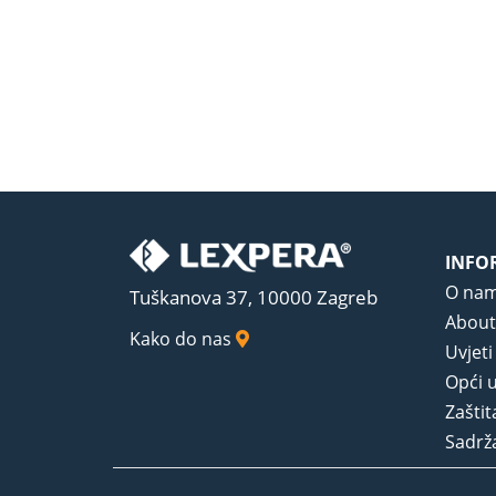
INFO
O na
Tuškanova 37, 10000 Zagreb
About
Kako do nas
Uvjeti
Opći u
Zaštit
Sadrža