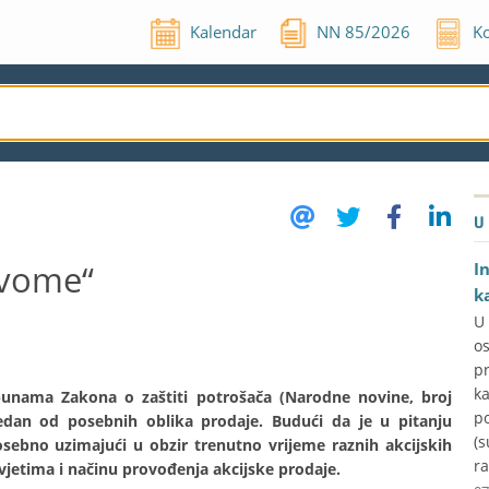
Kalendar
NN
85
/
2026
Ko
U
ovome“
I
k
U
o
p
k
unama Zakona o zaštiti potrošača (Narodne novine, broj
p
edan od posebnih oblika prodaje. Budući da je u pitanju
(s
posebno uzimajući u obzir trenutno vrijeme raznih akcijskih
ra
uvjetima i načinu provođenja akcijske prodaje.