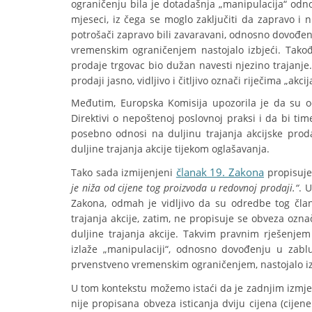
ograničenju bila je dotadašnja „manipulacija“ odno
mjeseci, iz čega se moglo zaključiti da zapravo i nij
potrošači zapravo bili zavaravani, odnosno dovođen
vremenskim ograničenjem nastojalo izbjeći. Takođe
prodaje trgovac bio dužan navesti njezino trajanje.
prodaji jasno, vidljivo i čitljivo označi riječima „akcij
Međutim, Europska Komisija upozorila je da su o
Direktivi o nepoštenoj poslovnoj praksi i da bi ti
posebno odnosi na duljinu trajanja akcijske proda
duljine trajanja akcije tijekom oglašavanja.
članak 19. Zakona
Tako sada izmijenjeni
propisuj
je niža od cijene tog proizvoda u redovnoj prodaji.“
. 
Zakona, odmah je vidljivo da su odredbe tog član
trajanja akcije, zatim, ne propisuje se obveza ozna
duljine trajanja akcije. Takvim pravnim rješenj
izlaže „manipulaciji“, odnosno dovođenju u zablu
prvenstveno vremenskim ograničenjem, nastojalo iz
U tom kontekstu možemo istaći da je zadnjim izm
nije propisana obveza isticanja dviju cijena (cijen