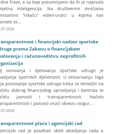
udne fraze, a za koje posumnjamo da ih je napisala
mjetna inteligencija. Na društvenim mrežama
onstantno “iskaču” video-uratci u kojima nas
znate os...
.07.2026
ransparentnost i financijski nadzor sportske
druge prema Zakonu o financijskom
oslovanju i računovodstvu neprofitnih
rganizacija
ilj osnivanja i djelovanja sportske udruge je
avljanje sportskih djelatnosti. U ostvarivanju toga
lja poslovanje sportske udruge treba se temeljiti na
čelu dobrog financijskog upravljanja i kontrola te
ačelu javnosti i transparentnosti. Načelo
ansparentnosti i javnosti znači obvezu osigur...
.07.2026
ransparentnost plaća i agencijski rad
gencijski rad je poseban oblik obavljanja rada u