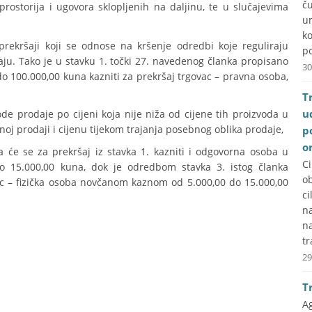
č
rostorija i ugovora sklopljenih na daljinu, te u slučajevima
u
k
rekršaji koji se odnose na kršenje odredbi koje reguliraju
po
aju. Tako je u stavku 1. točki 27. navedenog članka propisano
30
 100.000,00 kuna kazniti za prekršaj trgovac – pravna osoba,
T
u
ode prodaje po cijeni koja nije niža od cijene tih proizvoda u
noj prodaji i cijenu tijekom trajanja posebnog oblika prodaje,
p
o
 će se za prekršaj iz stavka 1. kazniti i odgovorna osoba u
C
 15.000,00 kuna, dok je odredbom stavka 3. istog članka
ob
vac – fizička osoba novčanom kaznom od 5.000,00 do 15.000,00
ci
na
n
tr
29
T
A