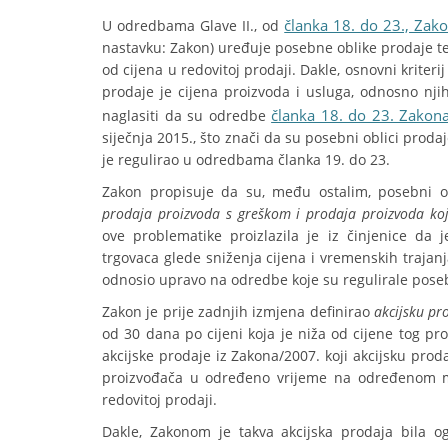
članka 18. do 23., Zako
U odredbama Glave II., od
nastavku: Zakon) uređuje posebne oblike prodaje te
od cijena u redovitoj prodaji. Dakle, osnovni krit
prodaje je cijena proizvoda i usluga, odnosno nji
članka 18. do 23. Zakon
naglasiti da su odredbe
siječnja 2015., što znači da su posebni oblici proda
je regulirao u odredbama članka 19. do 23.
Zakon propisuje da su, među ostalim, posebni o
prodaja proizvoda s greškom i prodaja proizvoda koj
ove problematike proizlazila je iz činjenice da 
trgovaca glede sniženja cijena i vremenskih trajanj
odnosio upravo na odredbe koje su regulirale pose
Zakon je prije zadnjih izmjena definirao
akcijsku pr
od 30 dana po cijeni koja je niža od cijene tog pr
akcijske prodaje iz Zakona/2007. koji akcijsku pro
proizvođača u određeno vrijeme na određenom mje
redovitoj prodaji.
Dakle, Zakonom je takva akcijska prodaja bila 