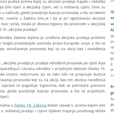
03
sno praksa prema kojoj su akcijske prodaje trajale i nekoliko
e bilo riječi o akcijskoj cijeni, već o redovnoj cijeni, čime su
U
i u zabludu glede povoljnije kupnje proizvoda, a što se takvim
o
r, novina u Zakonu bila je i da je pri oglašavanju akcijske
u
 Kao i prije, ostala je obveza trgovcu da proizvode u akcijskoj
a“ ili „akcijska prodaja“.
A
D
dredbe Zakona kojima je uređena akcijska prodaja protivne
i
me mogle predstavljati povredu prava Europske unije, a što se
r
je, označavanje proizvoda koji su na akciji kao i navođenja
no
p
e:
„Akcijska prodaja je prodaja određenih proizvoda po cijeni koja
2
Uspoređujući citiranu odredbu s prijašnjim tekstom članka 19.
vr
ka znatno reducirane, pa se tako više ne propisuje duljina
31
čavanja proizvoda koji su na akciji, kao niti obveza navođenja
em zapravo se pogoduje trgovcima, dok se potrošače ponovno
P
du glede povoljnije kupnje proizvoda, a što se prijašnjim,
g
bjeći.
S
p
članku 18. Zakona
jenama u
dodan stavak 5. prema kojem više
do
e u redovnoj prodaji i cijene tijekom trajanja posebnog oblika