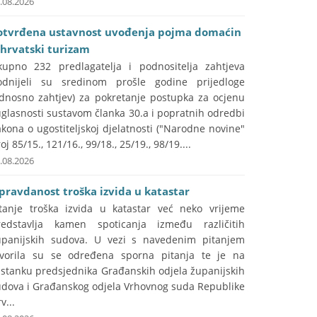
.08.2026
otvrđena ustavnost uvođenja pojma domaćin
 hrvatski turizam
kupno 232 predlagatelja i podnositelja zahtjeva
odnijeli su sredinom prošle godine prijedloge
odnosno zahtjev) za pokretanje postupka za ocjenu
glasnosti sustavom članka 30.a i popratnih odredbi
kona o ugostiteljskoj djelatnosti ("Narodne novine"
oj 85/15., 121/16., 99/18., 25/19., 98/19....
.08.2026
pravdanost troška izvida u katastar
itanje troška izvida u katastar već neko vrijeme
redstavlja kamen spoticanja između različitih
upanijskih sudova. U vezi s navedenim pitanjem
tvorila su se određena sporna pitanja te je na
astanku predsjednika Građanskih odjela županijskih
udova i Građanskog odjela Vrhovnog suda Republike
v...