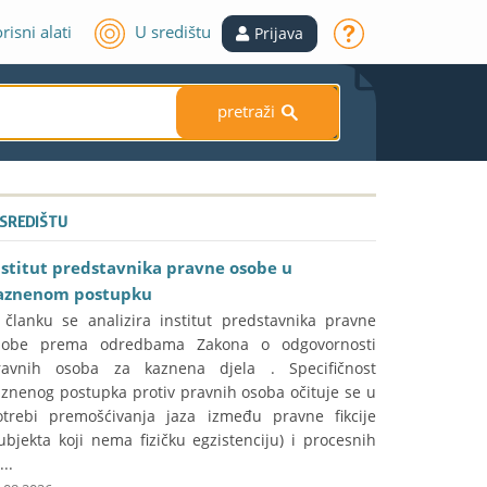
risni alati
U središtu
Prijava
pretraži
S
 SREDIŠTU
nstitut predstavnika pravne osobe u
aznenom postupku
 članku se analizira institut predstavnika pravne
sobe prema odredbama Zakona o odgovornosti
ravnih osoba za kaznena djela . Specifičnost
aznenog postupka protiv pravnih osoba očituje se u
otrebi premošćivanja jaza između pravne fikcije
ubjekta koji nema fizičku egzistenciju) i procesnih
...