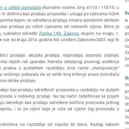
07
n o zaštiti potrošača
(Narodne novine, broj 41/14 i 110/15; u
P
 ih definira kao prodaju proizvoda i usluga po cijenama nižim
u
erij prema kojem se određena prodaja smatra posebnim oblikom
hova prodaja po nižim cijenama od redovnih cijena. Bitno je
U
a
članka 149. Zakona
, sukladno odredbi
, stupile na snagu 1.
p
je sve do kraja 2014. godine bili uređeni Zakonom/2007, koji ih
(
su
Za
blici prodaje:
akcijska prodaja, rasprodaja, sezonsko sniženje,
br
ima istječe rok uporabe
. Potreba detaljnog pravnog uređenja
06
je praksa u proteklom razdoblju, kroz razne „manipulacije“
a sniženja, pokazala da se veliki broj kršenja prava potrošača
O
bne oblike prodaje.
P
odaju
kao prodaju određenih proizvoda u razdoblju ne duljem
p
oizvoda u redovnoj prodaji. Na taj način redefinirao se pojam
ž
daju određuje kao prodaju određene količine proizvoda jednog
o
stu, i to po cijeni koja je niža od cijene tog proizvoda u
s
s
Hr
ograničena na razdoblje od najviše 30 dana. Razlog takvom