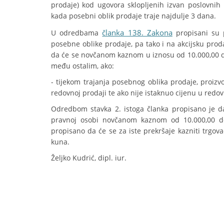
prodaje) kod ugovora sklopljenih izvan poslovnih p
kada posebni oblik prodaje traje najdulje 3 dana.
članka 138. Zakona
U odredbama
propisani su p
posebne oblike prodaje, pa tako i na akcijsku prod
da će se novčanom kaznom u iznosu od 10.000,00 do
među ostalim, ako:
- tijekom trajanja posebnog oblika prodaje, proizv
redovnoj prodaji te ako nije istaknuo cijenu u redov
Odredbom stavka 2. istoga članka propisano je da
pravnoj osobi novčanom kaznom od 10.000,00 do
propisano da će se za iste prekršaje kazniti trgo
kuna.
Željko Kudrić, dipl. iur.