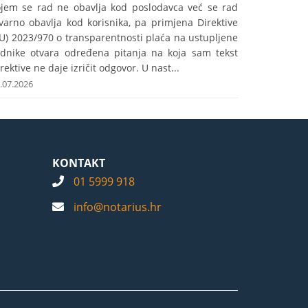
ojem se rad ne obavlja kod poslodavca već se rad
varno obavlja kod korisnika, pa primjena Direktive
U) 2023/970 o transparentnosti plaća na ustupljene
adnike otvara određena pitanja na koja sam tekst
rektive ne daje izričit odgovor. U nast...
.07.2026
KONTAKT
01 5999 918
info@notarius.hr