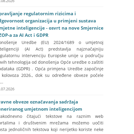
.08.2026
pravljanje regulatornim rizicima i
dgovornost organizacija u primjeni sustava
mjetne inteligencije - osvrt na nove Smjernice
ZOP-a za AI Act i GDPR
onošenje Uredbe (EU) 2024/1689 o umjetnoj
nteligenciji (AI Act) predstavlja najznačajniju
egulatornu intervenciju Europske unije u području
vih tehnologija od donošenja Opće uredbe o zaštiti
odataka (GDPR) . Opća primjena Uredbe započinje
. kolovoza 2026., dok su određene obveze počele
...
.07.2026
ravne obveze označavanja sadržaja
eneriranog umjetnom inteligencijom
vakodnevno čitajući tekstove na raznim web
ortalima i društvenim mrežama možemo uočiti
sta jednoličnih tekstova koji nerijetko koriste neke