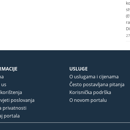
k
st
(E
r
Di
27
RMACIJE
USLUGE
ma
O uslugama i cijenama
 us
Često postavljana pitanja
 korištenja
Korisnička podrška
vjeti poslovanja
O novom portalu
a privatnosti
j portala