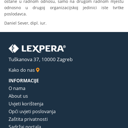
ostane u radnom odnosu, samo na drugom radnom mjestu
odnosno u drugoj organizacijskoj jedinici iste tvrtke
poslodavca.
Daniel Sever, dipl. iur.
Tuškanova 37, 10000 Zagreb
Kako do nas
INFORMACIJE
O nama
About us
Uvjeti korištenja
Opći uvjeti poslovanja
Zaštita privatnosti
Sadržaj portala