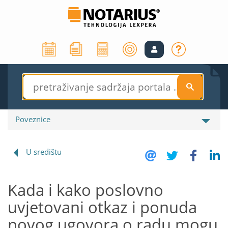
S
Poveznice
U središtu
Kada i kako poslovno
uvjetovani otkaz i ponuda
novog ugovora o radu mogu