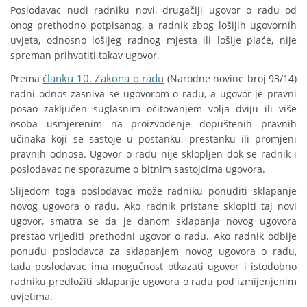
Poslodavac nudi radniku novi, drugačiji ugovor o radu od
onog prethodno potpisanog, a radnik zbog lošijih ugovornih
uvjeta, odnosno lošijeg radnog mjesta ili lošije plaće, nije
spreman prihvatiti takav ugovor.
članku 10. Zakona o radu
Prema
(Narodne novine broj 93/14)
radni odnos zasniva se ugovorom o radu, a ugovor je pravni
posao zaključen suglasnim očitovanjem volja dviju ili više
osoba usmjerenim na proizvođenje dopuštenih pravnih
učinaka koji se sastoje u postanku, prestanku ili promjeni
pravnih odnosa. Ugovor o radu nije sklopljen dok se radnik i
poslodavac ne sporazume o bitnim sastojcima ugovora.
Slijedom toga poslodavac može radniku ponuditi sklapanje
novog ugovora o radu. Ako radnik pristane sklopiti taj novi
ugovor, smatra se da je danom sklapanja novog ugovora
prestao vrijediti prethodni ugovor o radu. Ako radnik odbije
ponudu poslodavca za sklapanjem novog ugovora o radu,
tada poslodavac ima mogućnost otkazati ugovor i istodobno
radniku predložiti sklapanje ugovora o radu pod izmijenjenim
uvjetima.