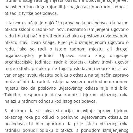
radnik s istog radnog mjesta otišao na bolovanje koje je već
najavljeno kao dugotrajno ili je naglo raskinuo radni odnos i
otišao iz tvrtke poslodavca.
U takvom slučaju je najčešća prava volja poslodavca da nakon
otkaza sklopi s radnikom novi, neznatno izmijenjeni ugovor o
radu i na taj način prethodnu odluku o poslovno uvjetovanom
otkazu stavi izvan snage. Riječ je o izmijenjenom ugovoru o
radu, iako se radi o istom radnom mjestu, ali drugoj
organizacijskoj jedinici. Upravo samo zbog drugačije
organizacijske jedinice, radnik teoretski takav (novi) ugovor
može odbiti, pa ako prije toga poslodavac neoprezno „stavi
van snage“ svoju vlastitu odluku o otkazu, na taj način zapravo
može učiniti da radnik ostaje na svojem prethodnom radnom
mjestu kao da poslovno uvjetovanog otkaza nije niti bilo.
Također, nesporno je da se radnik i tijekom otkaznog roka
nalazi u radnom odnosu kod istog poslodavca.
S obzirom da se takva situacija pojavljuje upravo tijekom
otkaznog roka po odluci o poslovno uvjetovanom otkazu, za
poslodavca bi bilo oportuno da prije isteka otkaznog roka
radniku ponudi odluku o otkazu s ponudom izmijenjenog