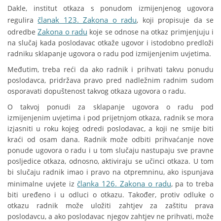
Dakle, institut otkaza s ponudom izmijenjenog ugovora
članak 123. Zakona o radu
regulira
, koji propisuje da se
Zakona o radu
odredbe
koje se odnose na otkaz primjenjuju i
na slučaj kada poslodavac otkaže ugovor i istodobno predloži
radniku sklapanje ugovora o radu pod izmijenjenim uvjetima.
Međutim, treba reći da ako radnik i prihvati takvu ponudu
poslodavca, pridržava pravo pred nadležnim radnim sudom
osporavati dopuštenost takvog otkaza ugovora o radu.
O takvoj ponudi za sklapanje ugovora o radu pod
izmijenjenim uvjetima i pod prijetnjom otkaza, radnik se mora
izjasniti u roku kojeg odredi poslodavac, a koji ne smije biti
kraći od osam dana. Radnik može odbiti prihvaćanje nove
ponude ugovora o radu i u tom slučaju nastupaju sve pravne
posljedice otkaza, odnosno, aktiviraju se učinci otkaza. U tom
bi slučaju radnik imao i pravo na otpremninu, ako ispunjava
članka 126. Zakona o radu
minimalne uvjete iz
, pa to treba
biti uređeno i u odluci o otkazu. Također, protiv odluke o
otkazu radnik može uložiti zahtjev za zaštitu prava
poslodavcu, a ako poslodavac njegov zahtjev ne prihvati, može