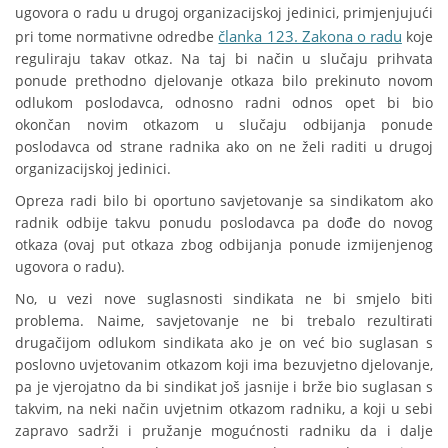
ugovora o radu u drugoj organizacijskoj jedinici, primjenjujući
članka 123. Zakona o radu
pri tome normativne odredbe
koje
reguliraju takav otkaz. Na taj bi način u slučaju prihvata
ponude prethodno djelovanje otkaza bilo prekinuto novom
odlukom poslodavca, odnosno radni odnos opet bi bio
okončan novim otkazom u slučaju odbijanja ponude
poslodavca od strane radnika ako on ne želi raditi u drugoj
organizacijskoj jedinici.
Opreza radi bilo bi oportuno savjetovanje sa sindikatom ako
radnik odbije takvu ponudu poslodavca pa dođe do novog
otkaza (ovaj put otkaza zbog odbijanja ponude izmijenjenog
ugovora o radu).
No, u vezi nove suglasnosti sindikata ne bi smjelo biti
problema. Naime, savjetovanje ne bi trebalo rezultirati
drugačijom odlukom sindikata ako je on već bio suglasan s
poslovno uvjetovanim otkazom koji ima bezuvjetno djelovanje,
pa je vjerojatno da bi sindikat još jasnije i brže bio suglasan s
takvim, na neki način uvjetnim otkazom radniku, a koji u sebi
zapravo sadrži i pružanje mogućnosti radniku da i dalje