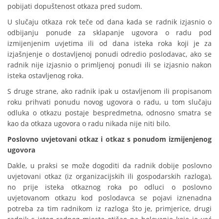
pobijati dopuštenost otkaza pred sudom.
U slučaju otkaza rok teče od dana kada se radnik izjasnio o
odbijanju ponude za sklapanje ugovora o radu pod
izmijenjenim uvjetima ili od dana isteka roka koji je za
izjašnjenje o dostavljenoj ponudi odredio poslodavac, ako se
radnik nije izjasnio o primljenoj ponudi ili se izjasnio nakon
isteka ostavljenog roka.
S druge strane, ako radnik ipak u ostavljenom ili propisanom
roku prihvati ponudu novog ugovora o radu, u tom slučaju
odluka o otkazu postaje bespredmetna, odnosno smatra se
kao da otkaza ugovora o radu nikada nije niti bilo.
Poslovno uvjetovani otkaz i otkaz s ponudom izmijenjenog
ugovora
Dakle, u praksi se može dogoditi da radnik dobije poslovno
uvjetovani otkaz (iz organizacijskih ili gospodarskih razloga),
no prije isteka otkaznog roka po odluci o poslovno
uvjetovanom otkazu kod poslodavca se pojavi iznenadna
potreba za tim radnikom iz razloga što je, primjerice, drugi