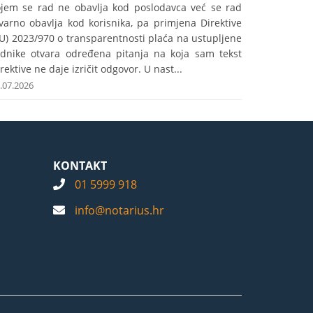
ojem se rad ne obavlja kod poslodavca već se rad
varno obavlja kod korisnika, pa primjena Direktive
U) 2023/970 o transparentnosti plaća na ustupljene
adnike otvara određena pitanja na koja sam tekst
rektive ne daje izričit odgovor. U nast...
.07.2026
KONTAKT
01 5999 918
info@notarius.hr