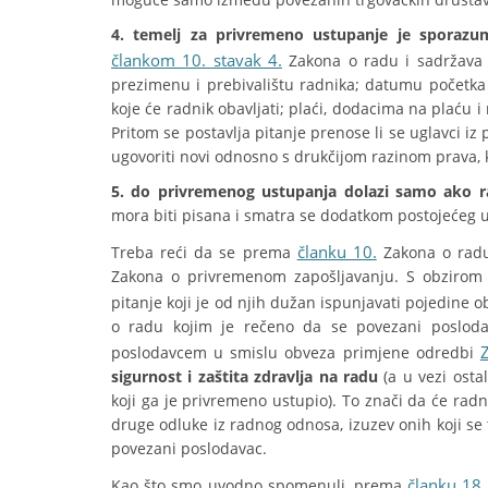
4. temelj za privremeno ustupanje je sporaz
člankom 10. stavak 4.
Zakona o radu i sadržava p
prezimenu i prebivalištu radnika; datumu početka
koje će radnik obavljati; plaći, dodacima na plaću i
Pritom se postavlja pitanje prenose li se uglavci 
ugovoriti novi odnosno s drukčijom razinom prava, ka
5. do privremenog ustupanja dolazi samo ako r
mora biti pisana i smatra se dodatkom postojećeg u
članku 10.
Treba reći da se prema
Zakona o radu
Zakona o privremenom zapošljavanju. S obzirom n
pitanje koji je od njih dužan ispunjavati pojedine 
o radu kojim je rečeno da se povezani poslod
poslodavcem u smislu obveza primjene odredbi
sigurnost i zaštita zdravlja na radu
(a u vezi ost
koji ga je privremeno ustupio). To znači da će radni
druge odluke iz radnog odnosa, izuzev onih koji se 
povezani poslodavac.
članku 18. 
Kao što smo uvodno spomenuli, prema