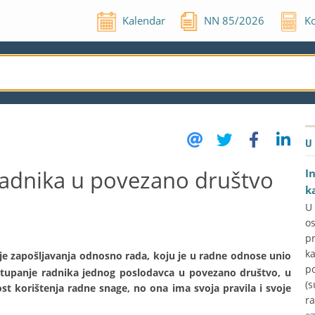
Kalendar
NN
85
/
2026
Ko
U
adnika u povezano društvo
I
k
U
o
p
k
ije zapošljavanja odnosno rada, koju je u radne odnose unio
p
tupanje radnika jednog poslodavca u povezano društvo, u
(s
t korištenja radne snage, no ona ima svoja pravila i svoje
ra