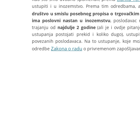
ustupiti i u inozemstvo. Prema tim odredbama,
društvo u smislu posebnog propisa o trgovački
ima poslovni nastan u inozemstvu
, poslodavac
trajanju od
najdulje 2 godine
(ali je i ovdje pit
ustupanja postojati prekid i koliko dugo), ust
povezanih poslodavaca. Na to ustupanje, koje mož
Zakona o radu
odredbe
o privremenom zapošljavan