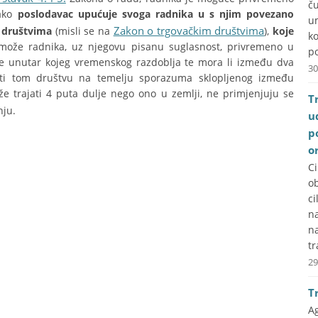
č
 ako
poslodavac upućuje svoga radnika u s njim povezano
u
Zakon o trgovačkim društvima
m društvima
(misli se na
),
koje
k
 može radnika, uz njegovu pisanu suglasnost, privremeno u
po
anje unutar kojeg vremenskog razdoblja te mora li između dva
30
upiti tom društvu na temelju sporazuma sklopljenog između
e trajati 4 puta dulje nego ono u zemlji, ne primjenjuju se
T
ju.
u
p
o
C
ob
ci
na
n
tr
29
T
A