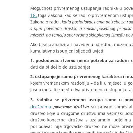
Mogućnost privremenog ustupanja radnika u pove
18.
toga Zakona, kad se radi o privremenom ustup
Zakona o radu „
kada poslodavac nema potrebe za rad
s njim povezano društvo u smislu posebnog propisa 
mjeseci, na temelju sporazuma sklopljenog između pove
Ako bismo analizirali navedenu odredbu, možemo z
kumulativno ispunjeni sljedeći uvjeti:
1. poslodavac
stvarno
nema potrebu za radom r
dati da bi došlo do ustupanja)
2. ustupanje je samo privremenog karaktera i može
kojem vremenskom razdoblju – da li 6 mjeseci u god
jasno mora li između dva privremena ustupanja radni
3. radnika se privremeno ustupa samo u po
društvima
povezana društva
su pravno samostal
društvo koje u drugome društvu ima većinski udio i
društvo koncerna, društva s uzajamnim udjelima 
poslodavac nije trgovačko društvo, ne može privr
moguće samo između povezanih trgovačkih društav