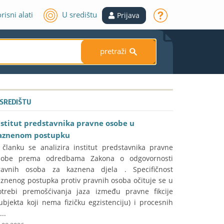
risni alati
U središtu
Prijava
pretraži
S
 SREDIŠTU
nstitut predstavnika pravne osobe u
aznenom postupku
 članku se analizira institut predstavnika pravne
sobe prema odredbama Zakona o odgovornosti
ravnih osoba za kaznena djela . Specifičnost
aznenog postupka protiv pravnih osoba očituje se u
otrebi premošćivanja jaza između pravne fikcije
ubjekta koji nema fizičku egzistenciju) i procesnih
...