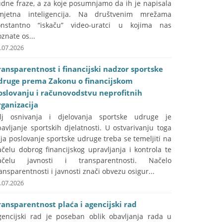
udne fraze, a za koje posumnjamo da ih je napisala
mjetna inteligencija. Na društvenim mrežama
onstantno “iskaču” video-uratci u kojima nas
znate os...
.07.2026
ransparentnost i financijski nadzor sportske
druge prema Zakonu o financijskom
oslovanju i računovodstvu neprofitnih
rganizacija
ilj osnivanja i djelovanja sportske udruge je
avljanje sportskih djelatnosti. U ostvarivanju toga
lja poslovanje sportske udruge treba se temeljiti na
čelu dobrog financijskog upravljanja i kontrola te
ačelu javnosti i transparentnosti. Načelo
ansparentnosti i javnosti znači obvezu osigur...
.07.2026
ransparentnost plaća i agencijski rad
gencijski rad je poseban oblik obavljanja rada u