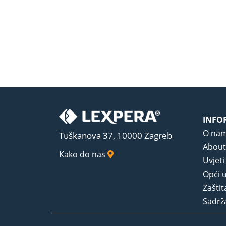
INFO
O na
Tuškanova 37, 10000 Zagreb
About
Kako do nas
Uvjeti
Opći u
Zaštit
Sadrža