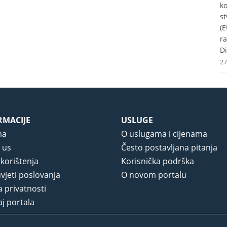
k
st
(E
r
Di
27
RMACIJE
USLUGE
ma
O uslugama i cijenama
 us
Često postavljana pitanja
 korištenja
Korisnička podrška
vjeti poslovanja
O novom portalu
a privatnosti
j portala