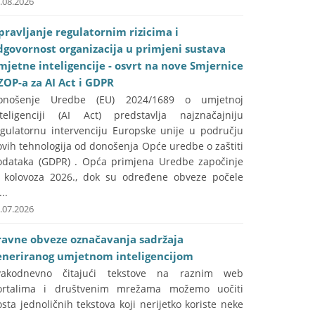
.08.2026
pravljanje regulatornim rizicima i
dgovornost organizacija u primjeni sustava
mjetne inteligencije - osvrt na nove Smjernice
ZOP-a za AI Act i GDPR
onošenje Uredbe (EU) 2024/1689 o umjetnoj
nteligenciji (AI Act) predstavlja najznačajniju
egulatornu intervenciju Europske unije u području
vih tehnologija od donošenja Opće uredbe o zaštiti
odataka (GDPR) . Opća primjena Uredbe započinje
. kolovoza 2026., dok su određene obveze počele
...
.07.2026
ravne obveze označavanja sadržaja
eneriranog umjetnom inteligencijom
vakodnevno čitajući tekstove na raznim web
ortalima i društvenim mrežama možemo uočiti
sta jednoličnih tekstova koji nerijetko koriste neke