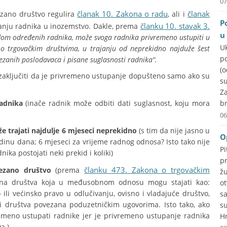
07
članak 10. Zakona o radu
članak
zano društvo regulira
, ali i
P
članku 10. stavak 3.
anju radnika u inozemstvo. Dakle, prema
u
om određenih radnika, može svoga radnika privremeno ustupiti u
U
o trgovačkim društvima, u trajanju od neprekidno najduže šest
p
zanih poslodavaca i pisane suglasnosti radnika“.
(
aključiti da je privremeno ustupanje dopušteno samo ako su
su
Za
adnika
(inače radnik može odbiti dati suglasnost, koju mora
br
06
 trajati najdulje 6 mjeseci
neprekidno
(s tim da nije jasno u
O
inu dana; 6 mjeseci za vrijeme radnog odnosa? Isto tako nije
P
ka postojati neki prekid i koliki)
p
članku 473. Zakona o trgovačkim
vezano društvo
(prema
ž
na društva koja u međusobnom odnosu mogu stajati kao:
o
li većinsko pravo u odlučivanju, ovisno i vladajuće društvo,
s
i društva povezana poduzetničkim ugovorima. Isto tako, ako
s
emeno ustupati radnike jer je privremeno ustupanje radnika
Hr
a.)