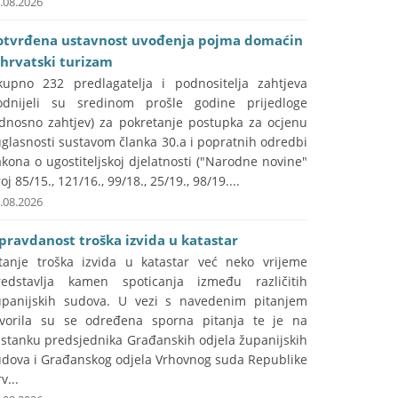
.08.2026
otvrđena ustavnost uvođenja pojma domaćin
 hrvatski turizam
kupno 232 predlagatelja i podnositelja zahtjeva
odnijeli su sredinom prošle godine prijedloge
odnosno zahtjev) za pokretanje postupka za ocjenu
glasnosti sustavom članka 30.a i popratnih odredbi
kona o ugostiteljskoj djelatnosti ("Narodne novine"
oj 85/15., 121/16., 99/18., 25/19., 98/19....
.08.2026
pravdanost troška izvida u katastar
itanje troška izvida u katastar već neko vrijeme
redstavlja kamen spoticanja između različitih
upanijskih sudova. U vezi s navedenim pitanjem
tvorila su se određena sporna pitanja te je na
astanku predsjednika Građanskih odjela županijskih
udova i Građanskog odjela Vrhovnog suda Republike
v...