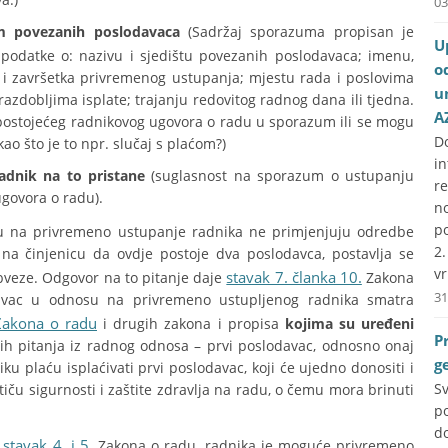
03
um povezanih poslodavaca
(Sadržaj sporazuma propisan je
U
odatke o: nazivu i sjedištu povezanih poslodavaca; imenu,
o
 i završetka privremenog ustupanja; mjestu rada i poslovima
u
 razdobljima isplate; trajanju redovitog radnog dana ili tjedna.
A
iz postojećeg radnikovog ugovora o radu u sporazum ili se mogu
D
o što je to npr. slučaj s plaćom?)
i
adnik na to pristane
(suglasnost na sporazum o ustupanju
r
govora o radu).
no
p
 na privremeno ustupanje radnika ne primjenjuju odredbe
2
a činjenicu da ovdje postoje dva poslodavca, postavlja se
vr
stavak 7. članka 10.
obveze. Odgovor na to pitanje daje
Zakona
31
avac u odnosu na privremeno ustupljenog radnika smatra
Zakona o radu
i drugih zakona i propisa
kojima su uređeni
P
alih pitanja iz radnog odnosa – prvi poslodavac, odnosno onaj
g
ku plaću isplaćivati prvi poslodavac, koji će ujedno donositi i
S
tiču sigurnosti i zaštite zdravlja na radu, o čemu mora brinuti
p
do
stavak 4. i 5.
Zakona o radu, radnika je moguće privremeno