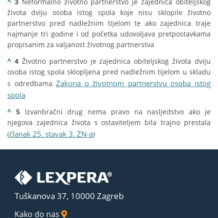
^
3
Neformalno životno partnerstvo je zajednica obiteljskog
života dviju osoba istog spola koje nisu sklopile životno
partnerstvo pred nadležnim tijelom te ako zajednica traje
najmanje tri godine i od početka udovoljava pretpostavkama
propisanim za valjanost životnog partnerstva
^
4
Životno partnerstvo je zajednica obiteljskog života dviju
osoba istog spola sklopljena pred nadležnim tijelom u skladu
Zakona o životnom partnerstvu osoba istog
s odredbama
spola
^
5
Izvanbračni drug nema pravo na nasljedstvo ako je
njegova zajednica života s ostaviteljem bila trajno prestala
članak 25. stavak 3. ZN-a
(
)
Tuškanova 37, 10000 Zagreb
Kako do nas