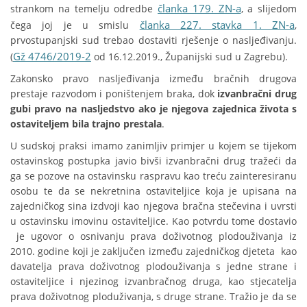
članka 179. ZN-a
strankom na temelju odredbe
, a slijedom
članka 227. stavka 1. ZN-a
čega joj je u smislu
,
prvostupanjski sud trebao dostaviti rješenje o nasljeđivanju.
Gž 4746/2019-2
(
od 16.12.2019., Županijski sud u Zagrebu).
Zakonsko pravo nasljeđivanja između bračnih drugova
prestaje razvodom i poništenjem braka, dok
izvanbračni drug
gubi pravo na nasljedstvo ako je njegova zajednica života s
ostaviteljem bila trajno prestala
.
U sudskoj praksi imamo zanimljiv primjer u kojem se tijekom
ostavinskog postupka javio bivši izvanbračni drug tražeći da
ga se pozove na ostavinsku raspravu kao treću zainteresiranu
osobu te da se nekretnina ostaviteljice koja je upisana na
zajedničkog sina izdvoji kao njegova bračna stečevina i uvrsti
u ostavinsku imovinu ostaviteljice. Kao potvrdu tome dostavio
je ugovor o osnivanju prava doživotnog plodouživanja iz
2010. godine koji je zaključen između zajedničkog djeteta kao
davatelja prava doživotnog plodouživanja s jedne strane i
ostaviteljice i njezinog izvanbračnog druga, kao stjecatelja
prava doživotnog ploduživanja, s druge strane. Tražio je da se