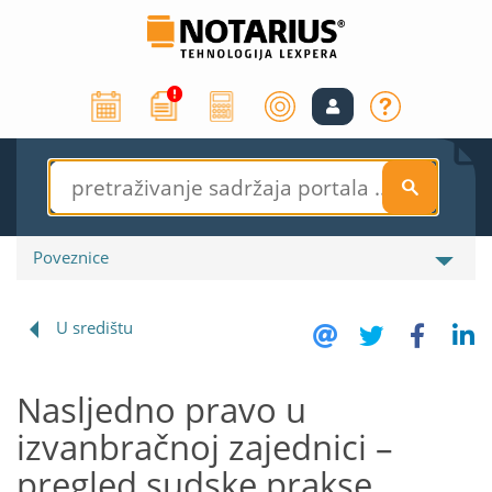
S
Poveznice
U središtu
Nasljedno pravo u
izvanbračnoj zajednici –
pregled sudske prakse