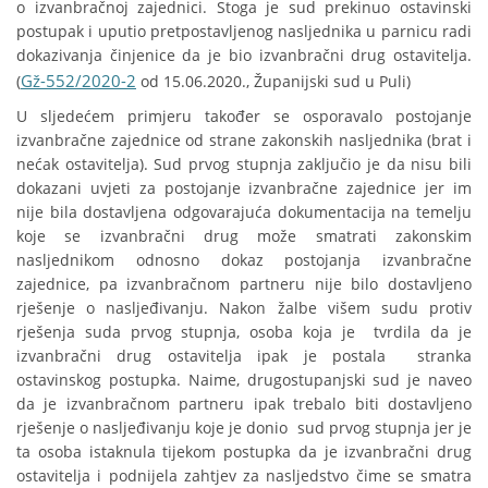
o izvanbračnoj zajednici. Stoga je sud prekinuo ostavinski
postupak i uputio pretpostavljenog nasljednika u parnicu radi
dokazivanja činjenice da je bio izvanbračni drug ostavitelja.
Gž-552/2020-2
(
od 15.06.2020., Županijski sud u Puli)
U sljedećem primjeru također se osporavalo postojanje
izvanbračne zajednice od strane zakonskih nasljednika (brat i
nećak ostavitelja). Sud prvog stupnja zaključio je da nisu bili
dokazani uvjeti za postojanje izvanbračne zajednice jer im
nije bila dostavljena odgovarajuća dokumentacija na temelju
koje se izvanbračni drug može smatrati zakonskim
nasljednikom odnosno dokaz postojanja izvanbračne
zajednice, pa izvanbračnom partneru nije bilo dostavljeno
rješenje o nasljeđivanju. Nakon žalbe višem sudu protiv
rješenja suda prvog stupnja, osoba koja je tvrdila da je
izvanbračni drug ostavitelja ipak je postala stranka
ostavinskog postupka. Naime, drugostupanjski sud je naveo
da je izvanbračnom partneru ipak trebalo biti dostavljeno
rješenje o nasljeđivanju koje je donio sud prvog stupnja jer je
ta osoba istaknula tijekom postupka da je izvanbračni drug
ostavitelja i podnijela zahtjev za nasljedstvo čime se smatra