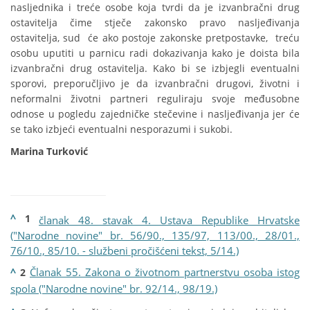
nasljednika i treće osobe koja tvrdi da je izvanbračni drug
ostavitelja čime stječe zakonsko pravo nasljeđivanja
ostavitelja, sud će ako postoje zakonske pretpostavke, treću
osobu uputiti u parnicu radi dokazivanja kako je doista bila
izvanbračni drug ostavitelja. Kako bi se izbjegli eventualni
sporovi, preporučljivo je da izvanbračni drugovi, životni i
neformalni životni partneri reguliraju svoje međusobne
odnose u pogledu zajedničke stečevine i nasljeđivanja jer će
se tako izbjeći eventualni nesporazumi i sukobi.
Marina Turković
^
1
članak 48. stavak 4. Ustava Republike Hrvatske
("Narodne novine" br. 56/90., 135/97, 113/00., 28/01.,
76/10., 85/10. - službeni pročišćeni tekst, 5/14.)
^
Članak 55. Zakona o životnom partnerstvu osoba istog
2
spola ("Narodne novine" br. 92/14., 98/19.)