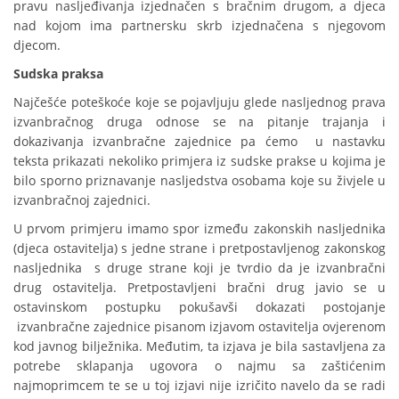
pravu nasljeđivanja izjednačen s bračnim drugom, a djeca
nad kojom ima partnersku skrb izjednačena s njegovom
djecom.
Sudska praksa
Najčešće poteškoće koje se pojavljuju glede nasljednog prava
izvanbračnog druga odnose se na pitanje trajanja i
dokazivanja izvanbračne zajednice pa ćemo u nastavku
teksta prikazati nekoliko primjera iz sudske prakse u kojima je
bilo sporno priznavanje nasljedstva osobama koje su živjele u
izvanbračnoj zajednici.
U prvom primjeru imamo spor između zakonskih nasljednika
(djeca ostavitelja) s jedne strane i pretpostavljenog zakonskog
nasljednika s druge strane koji je tvrdio da je izvanbračni
drug ostavitelja. Pretpostavljeni bračni drug javio se u
ostavinskom postupku pokušavši dokazati postojanje
izvanbračne zajednice pisanom izjavom ostavitelja ovjerenom
kod javnog bilježnika. Međutim, ta izjava je bila sastavljena za
potrebe sklapanja ugovora o najmu sa zaštićenim
najmoprimcem te se u toj izjavi nije izričito navelo da se radi