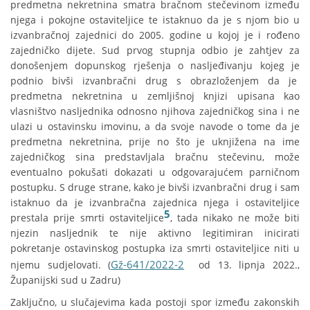
predmetna nekretnina smatra bračnom stečevinom između
njega i pokojne ostaviteljice te istaknuo da je s njom bio u
izvanbračnoj zajednici do 2005. godine u kojoj je i rođeno
zajedničko dijete. Sud prvog stupnja odbio je zahtjev za
donošenjem dopunskog rješenja o nasljeđivanju kojeg je
podnio bivši izvanbračni drug s obrazloženjem da je
predmetna nekretnina u zemljišnoj knjizi upisana kao
vlasništvo nasljednika odnosno njihova zajedničkog sina i ne
ulazi u ostavinsku imovinu, a da svoje navode o tome da je
predmetna nekretnina, prije no što je uknjižena na ime
zajedničkog sina predstavljala bračnu stečevinu, može
eventualno pokušati dokazati u odgovarajućem parničnom
postupku. S druge strane, kako je bivši izvanbračni drug i sam
istaknuo da je izvanbračna zajednica njega i ostaviteljice
5
prestala prije smrti ostaviteljice
, tada nikako ne može biti
njezin nasljednik te nije aktivno legitimiran inicirati
pokretanje ostavinskog postupka iza smrti ostaviteljice niti u
Gž-641/2022-2
njemu sudjelovati. (
od 13. lipnja 2022.,
Županijski sud u Zadru)
Zaključno, u slučajevima kada postoji spor između zakonskih