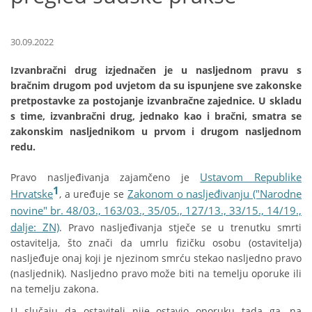
30.09.2022
Izvanbračni drug izjednačen je u nasljednom pravu s
bračnim drugom pod uvjetom da su ispunjene sve zakonske
pretpostavke za postojanje izvanbračne zajednice. U skladu
s time, izvanbračni drug, jednako kao i bračni, smatra se
zakonskim nasljednikom u prvom i drugom nasljednom
redu.
Ustavom Republike
Pravo nasljeđivanja zajamčeno je
1
Hrvatske
Zakonom o nasljeđivanju ("Narodne
, a uređuje se
novine" br. 48/03., 163/03., 35/05., 127/13., 33/15., 14/19.,
dalje: ZN)
. Pravo nasljeđivanja stječe se u trenutku smrti
ostavitelja, što znači da umrlu fizičku osobu (ostavitelja)
nasljeđuje onaj koji je njezinom smrću stekao nasljedno pravo
(nasljednik). Nasljedno pravo može biti na temelju oporuke ili
na temelju zakona.
U slučaju da ostavitelj nije ostavio oporuku tada ga, na