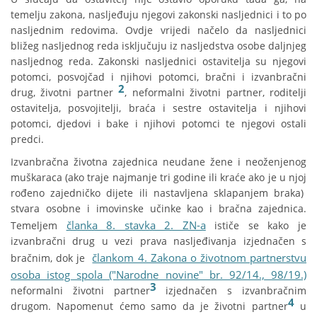
temelju zakona, nasljeđuju njegovi zakonski nasljednici i to po
nasljednim redovima. Ovdje vrijedi načelo da nasljednici
bližeg nasljednog reda isključuju iz nasljedstva osobe daljnjeg
nasljednog reda. Zakonski nasljednici ostavitelja su njegovi
potomci, posvojčad i njihovi potomci, bračni i izvanbračni
2
drug, životni partner
, neformalni životni partner, roditelji
ostavitelja, posvojitelji, braća i sestre ostavitelja i njihovi
potomci, djedovi i bake i njihovi potomci te njegovi ostali
predci.
Izvanbračna životna zajednica neudane žene i neoženjenog
muškaraca (ako traje najmanje tri godine ili kraće ako je u njoj
rođeno zajedničko dijete ili nastavljena sklapanjem braka)
stvara osobne i imovinske učinke kao i bračna zajednica.
članka 8. stavka 2. ZN-a
Temeljem
ističe se kako je
izvanbračni drug u vezi prava nasljeđivanja izjednačen s
člankom 4. Zakona o životnom partnerstvu
bračnim, dok je
osoba istog spola ("Narodne novine" br. 92/14., 98/19.)
3
neformalni životni partner
izjednačen s izvanbračnim
4
drugom. Napomenut ćemo samo da je životni partner
u