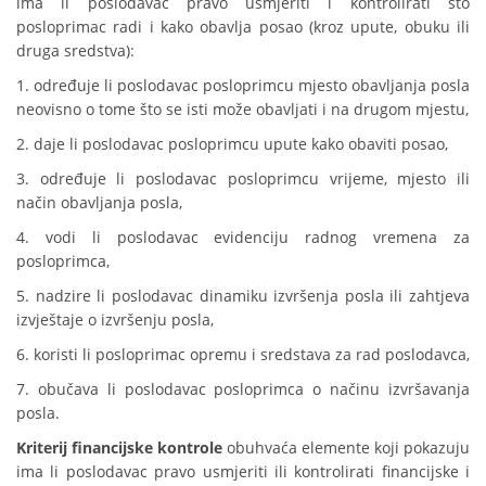
ima li poslodavac pravo usmjeriti i kontrolirati što
posloprimac radi i kako obavlja posao (kroz upute, obuku ili
druga sredstva):
1. određuje li poslodavac posloprimcu mjesto obavljanja posla
neovisno o tome što se isti može obavljati i na drugom mjestu,
2. daje li poslodavac posloprimcu upute kako obaviti posao,
3. određuje li poslodavac posloprimcu vrijeme, mjesto ili
način obavljanja posla,
4. vodi li poslodavac evidenciju radnog vremena za
posloprimca,
5. nadzire li poslodavac dinamiku izvršenja posla ili zahtjeva
izvještaje o izvršenju posla,
6. koristi li posloprimac opremu i sredstava za rad poslodavca,
7. obučava li poslodavac posloprimca o načinu izvršavanja
posla.
Kriterij financijske kontrole
obuhvaća elemente koji pokazuju
ima li poslodavac pravo usmjeriti ili kontrolirati financijske i