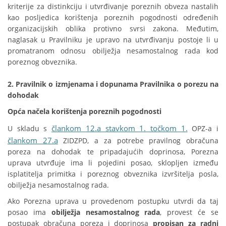
kriterije za distinkciju i utvrđivanje poreznih obveza nastalih
kao posljedica korištenja poreznih pogodnosti određenih
organizacijskih oblika protivno svrsi zakona. Međutim,
naglasak u Pravilniku je upravo na utvrđivanju postoje li u
promatranom odnosu obilježja nesamostalnog rada kod
poreznog obveznika.
2.
Pravilnik o izmjenama i dopunama Pravilnika o porezu na
dohodak
Opća načela korištenja poreznih pogodnosti
člankom 12.a stavkom 1. točkom 1.
U skladu s
OPZ-a i
člankom 27.a
ZIDZPD, a za potrebe pravilnog obračuna
poreza na dohodak te pripadajućih doprinosa, Porezna
uprava utvrđuje ima li pojedini posao, sklopljen između
isplatitelja primitka i poreznog obveznika izvršitelja posla,
obilježja nesamostalnog rada.
Ako Porezna uprava u provedenom postupku utvrdi da taj
posao ima
obilježja nesamostalnog rada
, provest će se
postupak obračuna poreza i doprinosa
propisan za radni