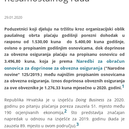
29.01.2020
Poduzetnici koji djeluju na tržištu kroz organizacijski oblik
paušalnog obrta plaćaju godišnji porezni dohodak u
rasponu od 1.530,00 kuna do 5.400,00 kuna godišnje,
ovisno o propisanim godišnjim osnovicama, dok doprinose
za obvezna osiguranja plaćaju na propisanu osnovicu od
Naredbi za obračun
3.496,80 kuna, koja je prema
osnovica za doprinose za obvezna osiguranja
("Narodne
novine" 125/2019.) među najnižim propisanim osnovicama
za obvezna osiguranja. Iznos doprinosa obveznih osiguranja
1
za ove obveznike je 1.276,33 kuna mjesečno u 2020. godini.
Republika Hrvatska je u izvješću
Doing Business
za 2020.
godinu po pitanju plaćanja poreza zauzela 51. mjesto među
2
190 ocjenjivanih ekonomija,
što predstavlja značajan
napredak u odnosu na izvješće za 2019. godinu (kada je
3
zauzela 89. mjesto u ovom području).