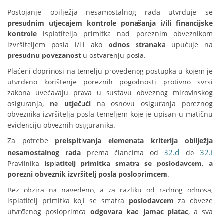
Postojanje obilježja nesamostalnog rada utvrđuje se
presudnim utjecajem kontrole ponašanja i/ili financijske
kontrole
isplatitelja primitka nad poreznim obveznikom
izvršiteljem posla i/ili ako
odnos stranaka
upućuje na
presudnu povezanost
u ostvarenju posla.
Plaćeni doprinosi na temelju provedenog postupka u kojem je
utvrđeno korištenje poreznih pogodnosti protivno svrsi
zakona uvećavaju prava u sustavu obveznog mirovinskog
osiguranja,
ne utječući
na osnovu osiguranja poreznog
obveznika izvršitelja posla temeljem koje je upisan u matičnu
evidenciju obveznih osiguranika.
Za potrebe
preispitivanja elemenata kriterija obilježja
32.d
32.i
nesamostalnog rada
prema člancima od
do
Pravilnika
isplatitelj primitka smatra se poslodavcem, a
porezni obveznik izvršitelj posla posloprimcem
.
Bez obzira na navedeno, a za razliku od radnog odnosa,
isplatitelj primitka koji se smatra
poslodavcem
za obveze
utvrđenog posloprimca
odgovara kao jamac platac
, a sva