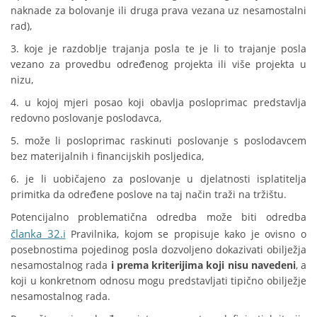
naknade za bolovanje ili druga prava vezana uz nesamostalni
rad),
3. koje je razdoblje trajanja posla te je li to trajanje posla
vezano za provedbu određenog projekta ili više projekta u
nizu,
4. u kojoj mjeri posao koji obavlja posloprimac predstavlja
redovno poslovanje poslodavca,
5. može li posloprimac raskinuti poslovanje s poslodavcem
bez materijalnih i financijskih posljedica,
6. je li uobičajeno za poslovanje u djelatnosti isplatitelja
primitka da određene poslove na taj način traži na tržištu.
Potencijalno problematična odredba može biti odredba
članka 32.i
Pravilnika, kojom se propisuje kako je ovisno o
posebnostima pojedinog posla dozvoljeno dokazivati obilježja
nesamostalnog rada
i prema kriterijima koji nisu navedeni
, a
koji u konkretnom odnosu mogu predstavljati tipično obilježje
nesamostalnog rada.