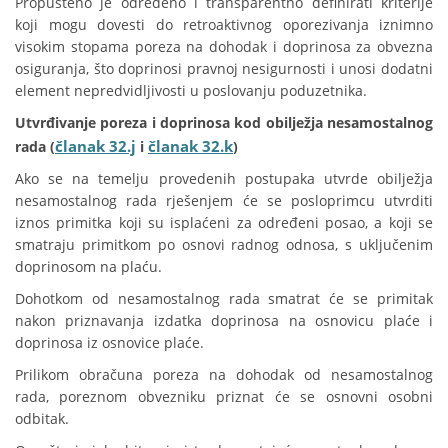
Propušteno je određeno i transparentno definirati kriterije
koji mogu dovesti do retroaktivnog oporezivanja iznimno
visokim stopama poreza na dohodak i doprinosa za obvezna
osiguranja, što doprinosi pravnoj nesigurnosti i unosi dodatni
element nepredvidljivosti u poslovanju poduzetnika.
Utvrđivanje poreza i doprinosa kod obilježja nesamostalnog
članak 32.j
članak 32.k
rada (
i
)
Ako se na temelju provedenih postupaka utvrde obilježja
nesamostalnog rada rješenjem će se posloprimcu utvrditi
iznos primitka koji su isplaćeni za određeni posao, a koji se
smatraju primitkom po osnovi radnog odnosa, s uključenim
doprinosom na plaću.
Dohotkom od nesamostalnog rada smatrat će se primitak
nakon priznavanja izdatka doprinosa na osnovicu plaće i
doprinosa iz osnovice plaće.
Prilikom obračuna poreza na dohodak od nesamostalnog
rada, poreznom obvezniku priznat će se osnovni osobni
odbitak.