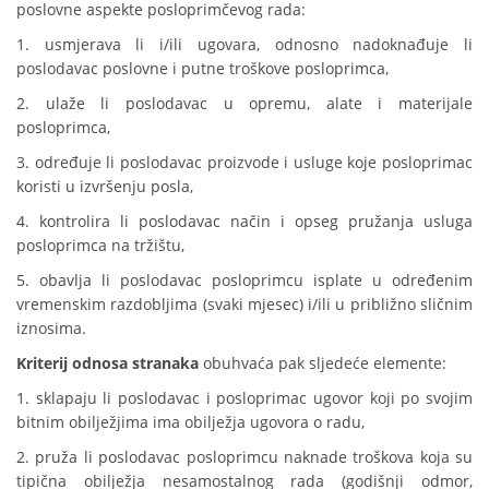
poslovne aspekte posloprimčevog rada:
1. usmjerava li i/ili ugovara, odnosno nadoknađuje li
poslodavac poslovne i putne troškove posloprimca,
2. ulaže li poslodavac u opremu, alate i materijale
posloprimca,
3. određuje li poslodavac proizvode i usluge koje posloprimac
koristi u izvršenju posla,
4. kontrolira li poslodavac način i opseg pružanja usluga
posloprimca na tržištu,
5. obavlja li poslodavac posloprimcu isplate u određenim
vremenskim razdobljima (svaki mjesec) i/ili u približno sličnim
iznosima.
Kriterij odnosa stranaka
obuhvaća pak sljedeće elemente:
1. sklapaju li poslodavac i posloprimac ugovor koji po svojim
bitnim obilježjima ima obilježja ugovora o radu,
2. pruža li poslodavac posloprimcu naknade troškova koja su
tipična obilježja nesamostalnog rada (godišnji odmor,