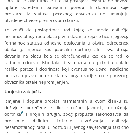
Ono što je jako bitno je i to da postojeće eventualne obveze
uplate određenih paušalnih poreza ili doprinosa koje
proizlaze iz statusa poreznog obveznika ne umanjuju
utvrđene obveze prema ovom članku.
To znači da posloprimac kod kojeg se utvrde obilježja
nesamostalnog rada plaća javna davanja koja se tiču njegovog
formalnog statusa odnosno poslovanja u okviru određenog
oblika (primjerice kao paušalni obrtnik), ali i sva druga
davanja na plaću koja se obračunavaju kao da se radi o
radnom odnosu. Isto tako, bez obzira na potrebu uplate
razlike poreza i doprinosa koji eventualno utvrdi nadležna
porezna uprava, porezni status i organizacijski oblik poreznog
obveznika ostaje nepromijenjen.
Umjesto zaključka
Izmjene i dopune propisa razmatranih u ovom članku su
doživjele određene kritike stručne javnosti, udruženja
6
obrtnika
i brojnih drugih, zbog propusta zakonodavca da
preciznije definira kriterije utvrđivanja obilježja
nesamostalnog rada. U postupku javnog savjetovanja faktično