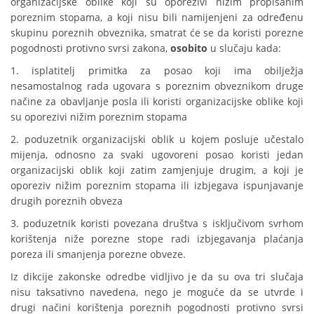
organizacijske oblike koji su oporezivi nižim propisanim
poreznim stopama, a koji nisu bili namijenjeni za određenu
skupinu poreznih obveznika, smatrat će se da koristi porezne
pogodnosti protivno svrsi zakona,
osobito
u slučaju kada:
1. isplatitelj primitka za posao koji ima obilježja
nesamostalnog rada ugovara s poreznim obveznikom druge
načine za obavljanje posla ili koristi organizacijske oblike koji
su oporezivi nižim poreznim stopama
2. poduzetnik organizacijski oblik u kojem posluje učestalo
mijenja, odnosno za svaki ugovoreni posao koristi jedan
organizacijski oblik koji zatim zamjenjuje drugim, a koji je
oporeziv nižim poreznim stopama ili izbjegava ispunjavanje
drugih poreznih obveza
3. poduzetnik koristi povezana društva s isključivom svrhom
korištenja niže porezne stope radi izbjegavanja plaćanja
poreza ili smanjenja porezne obveze.
Iz dikcije zakonske odredbe vidljivo je da su ova tri slučaja
nisu taksativno navedena, nego je moguće da se utvrde i
drugi načini korištenja poreznih pogodnosti protivno svrsi