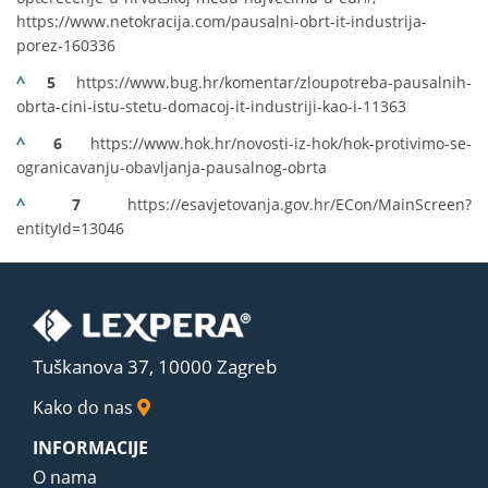
https://www.netokracija.com/pausalni-obrt-it-industrija-
porez-160336
^
5
https://www.bug.hr/komentar/zloupotreba-pausalnih-
obrta-cini-istu-stetu-domacoj-it-industriji-kao-i-11363
^
6
https://www.hok.hr/novosti-iz-hok/hok-protivimo-se-
ogranicavanju-obavljanja-pausalnog-obrta
^
7
https://esavjetovanja.gov.hr/ECon/MainScreen?
entityId=13046
Tuškanova 37, 10000 Zagreb
Kako do nas
INFORMACIJE
O nama