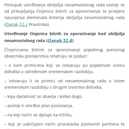
Postupak utvrđivanja obilježja nesamostalnog rada sastoji se
od prikupljanja činjenica bitnih za oporezivanje, te provjere
ispunjenja elemenata kriterija obilježja nesamostalnog rada
članak 32.c
(
Pravilnika).
Utvrđivanje činjenica bitnih za oporezivanje kod obilježja
članak 32.d
nesamostalnog rada (
)
Činjenicama bitnim za oporezivanje pojedinog poreznog
obveznika posloprimca smatraju se podaci:
– o svim primicima koji se ostvaruju po pojedinom izvoru
dohotka u određenom vremenskom razdoblju,
– ostvaruju li se primici od nesamostalnog rada u istom
vremenskom razdoblju s drugim izvorima dohotka,
– koja djelatnost se obavlja i koliko dugo,
– postoji li utvrđen plan poslovanja,
– na koji način se djeluje na tržištu,
– koji je uobičajeni način pronalaska poslovnih partnera te