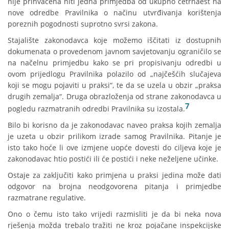
nije prihvaćena niti jedna primjedba od ukupno četrnaest na
nove odredbe Pravilnika o načinu utvrđivanja korištenja
poreznih pogodnosti suprotno svrsi zakona.
Stajalište zakonodavca koje možemo iščitati iz dostupnih
dokumenata o provedenom javnom savjetovanju ograničilo se
na načelnu primjedbu kako se pri propisivanju odredbi u
ovom prijedlogu Pravilnika polazilo od „najčešćih slučajeva
koji se mogu pojaviti u praksi“, te da se uzela u obzir „praksa
drugih zemalja“. Druga obrazloženja od strane zakonodavca u
7
pogledu razmatranih odredbi Pravilnika su izostala.
Bilo bi korisno da je zakonodavac naveo praksa kojih zemalja
je uzeta u obzir prilikom izrade samog Pravilnika. Pitanje je
isto tako hoće li ove izmjene uopće dovesti do ciljeva koje je
zakonodavac htio postići ili će postići i neke neželjene učinke.
Ostaje za zaključiti kako primjena u praksi jedina može dati
odgovor na brojna neodgovorena pitanja i primjedbe
razmatrane regulative.
Ono o čemu isto tako vrijedi razmisliti je da bi neka nova
rješenja možda trebalo tražiti ne kroz pojačane inspekcijske