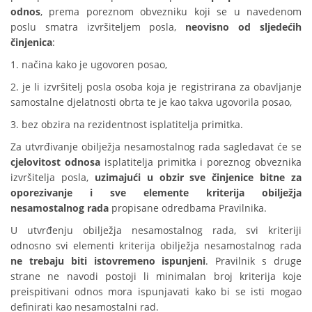
odnos
, prema poreznom obvezniku koji se u navedenom
poslu smatra izvršiteljem posla,
neovisno od sljedećih
činjenica
:
1. načina kako je ugovoren posao,
2. je li izvršitelj posla osoba koja je registrirana za obavljanje
samostalne djelatnosti obrta te je kao takva ugovorila posao,
3. bez obzira na rezidentnost isplatitelja primitka.
Za utvrđivanje obilježja nesamostalnog rada sagledavat će se
cjelovitost odnosa
isplatitelja primitka i poreznog obveznika
izvršitelja posla,
uzimajući u obzir sve činjenice bitne za
oporezivanje i sve elemente kriterija obilježja
nesamostalnog rada
propisane odredbama Pravilnika.
U utvrđenju obilježja nesamostalnog rada, svi kriteriji
odnosno svi elementi kriterija obilježja nesamostalnog rada
ne trebaju biti istovremeno ispunjeni
. Pravilnik s druge
strane ne navodi postoji li minimalan broj kriterija koje
preispitivani odnos mora ispunjavati kako bi se isti mogao
definirati kao nesamostalni rad.