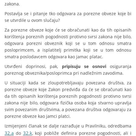
zakona.
Postavlja se i pitanje tko odgovara za porezne obveze koje bi
se utvrdile u ovom slučaju?
Za porezne obveze koje će se obračunati kao da tih opisanih
korištenja poreznih pogodnosti protivno svrsi zakona nije bilo,
odgovara porezni obveznik koji se u tom odnosu smatra
posloprimcem, a isplatitelj primitka koji se u tom odnosu
smatra poslodavcem odgovara kao jamac platac.
Utvrđeni doprinosi, pak,
pripisuju se osnovi
osiguranja
poreznog obveznika/posloprimca pri nadležnim zavodima.
U situaciji kada se zloupotrebljavaju povezana društva, za
porezne obveze koje Zakon predviđa da će se obračunati kao
da tih opisanih korištenja poreznih pogodnosti protivno svrsi
zakona nije bilo, odgovara fizička osoba koja stvarno upravlja
svim povezanim društvima, a povezana društva odgovaraju za
porezne obveze kao jamci platci.
Izmijenjeni članak se dalje razrađuje u Pravilniku, odredbama
32.a
32.k
do
, koji pobliže definira porezne pogodnosti, ali i