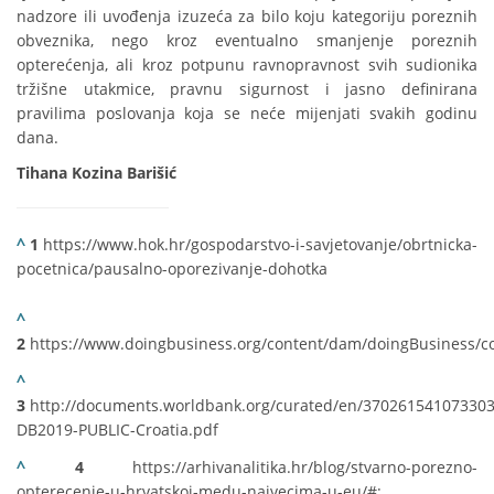
nadzore ili uvođenja izuzeća za bilo koju kategoriju poreznih
obveznika, nego kroz eventualno smanjenje poreznih
opterećenja, ali kroz potpunu ravnopravnost svih sudionika
tržišne utakmice, pravnu sigurnost i jasno definirana
pravilima poslovanja koja se neće mijenjati svakih godinu
dana.
Tihana Kozina Barišić
^
1
https://www.hok.hr/gospodarstvo-i-savjetovanje/obrtnicka-
pocetnica/pausalno-oporezivanje-dohotka
^
2
https://www.doingbusiness.org/content/dam/doingBusiness/co
^
3
http://documents.worldbank.org/curated/en/37026154107330
DB2019-PUBLIC-Croatia.pdf
^
4
https://arhivanalitika.hr/blog/stvarno-porezno-
opterecenje-u-hrvatskoj-medu-najvecima-u-eu/#;