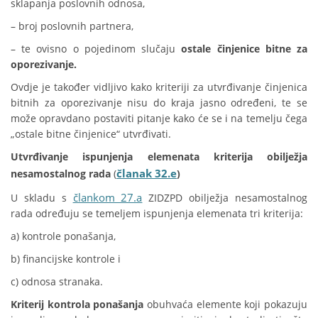
sklapanja poslovnih odnosa,
– broj poslovnih partnera,
– te ovisno o pojedinom slučaju
ostale činjenice bitne za
oporezivanje.
Ovdje je također vidljivo kako kriteriji za utvrđivanje činjenica
bitnih za oporezivanje nisu do kraja jasno određeni, te se
može opravdano postaviti pitanje kako će se i na temelju čega
„ostale bitne činjenice“ utvrđivati.
Utvrđivanje ispunjenja elemenata kriterija obilježja
članak 32.e
nesamostalnog rada
(
)
člankom 27.a
U skladu s
ZIDZPD obilježja nesamostalnog
rada određuju se temeljem ispunjenja elemenata tri kriterija:
a) kontrole ponašanja,
b) financijske kontrole i
c) odnosa stranaka.
Kriterij kontrola ponašanja
obuhvaća elemente koji pokazuju