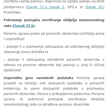
utvrđena razlika poreza i doprinosa za isplatu padaju na teret
članak 12.a stavak 2.
članak 32.j
posloprimca (
OPZ-a, te
Pravilnika).
Pokretanje postupka utvrđivanja obilježja nesamostalnog
članak 32.b
rada
(
)
Porezna uprava polazi od poreznih obveznika izvršitelja posla
i uspoređuje:
– postoje li u poslovanju odstupanja od uobičajenog obilježja
iskazanog izvora dohotka te
– postoje li odstupanja određenih poreznih obveznika u
odnosu na porezne obveznike koji posluju u istoj ili sličnoj
djelatnosti.
Usporedbu gore navedenih podataka
Porezna uprava
provodi na temelju svih dostupnih podataka iz poreznih
evidencija, te javno dostupnih podataka o poslovanju
poreznih obveznika. Ovisno o prikupljenim podacima, Porezna
uprava će pokrenuti postupak utvrđivanja obilježja
nesamostalnog rada za određene porezne obveznike.