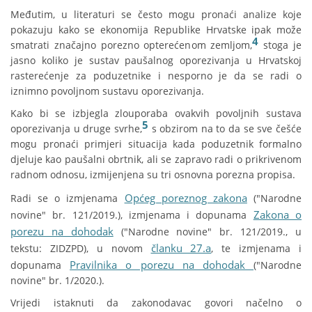
Međutim, u literaturi se često mogu pronaći analize koje
pokazuju kako se ekonomija Republike Hrvatske ipak može
4
smatrati značajno porezno opterećenom zemljom,
stoga je
jasno koliko je sustav paušalnog oporezivanja u Hrvatskoj
rasterećenje za poduzetnike i nesporno je da se radi o
iznimno povoljnom sustavu oporezivanja.
Kako bi se izbjegla zlouporaba ovakvih povoljnih sustava
5
oporezivanja u druge svrhe,
s obzirom na to da se sve češće
mogu pronaći primjeri situacija kada poduzetnik formalno
djeluje kao paušalni obrtnik, ali se zapravo radi o prikrivenom
radnom odnosu, izmijenjena su tri osnovna porezna propisa.
Općeg poreznog zakona
Radi se o izmjenama
("Narodne
Zakona o
novine" br. 121/2019.), izmjenama i dopunama
porezu na dohodak
("Narodne novine" br. 121/2019., u
članku 27.a
tekstu: ZIDZPD), u novom
, te izmjenama i
Pravilnika o porezu na dohodak
dopunama
("Narodne
novine" br. 1/2020.).
Vrijedi istaknuti da zakonodavac govori načelno o