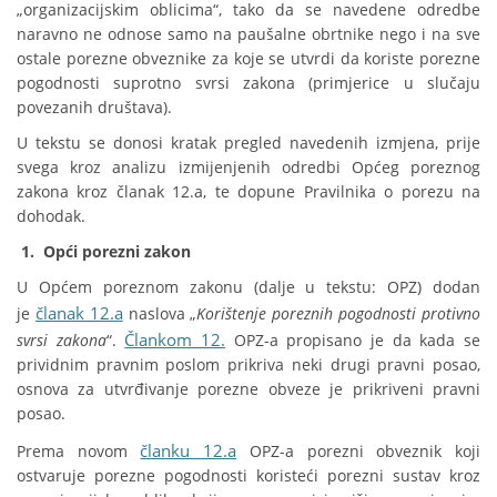
„organizacijskim oblicima“, tako da se navedene odredbe
naravno ne odnose samo na paušalne obrtnike nego i na sve
ostale porezne obveznike za koje se utvrdi da koriste porezne
pogodnosti suprotno svrsi zakona (primjerice u slučaju
povezanih društava).
U tekstu se donosi kratak pregled navedenih izmjena, prije
svega kroz analizu izmijenjenih odredbi Općeg poreznog
zakona kroz članak 12.a, te dopune Pravilnika o porezu na
dohodak.
1.
Opći porezni zakon
U Općem poreznom zakonu (dalje u tekstu: OPZ) dodan
članak 12.a
je
naslova „
Korištenje poreznih pogodnosti protivno
Člankom 12.
svrsi zakona
“.
OPZ-a propisano je da kada se
prividnim pravnim poslom prikriva neki drugi pravni posao,
osnova za utvrđivanje porezne obveze je prikriveni pravni
posao.
članku 12.a
Prema novom
OPZ-a porezni obveznik koji
ostvaruje porezne pogodnosti koristeći porezni sustav kroz