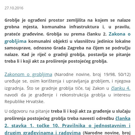
27.10.2016
Groblje je ograđeni prostor zemljišta na kojem se nalaze
grobna mjesta, komunalna infrastruktura i, u pravilu,
Zakona o
prateće građevine. Groblja su prema članku 2.
grobljima
komunalni objekti u vlasništvu jedinice lokalne
samouprave, odnosno Grada Zagreba na čijem se području
nalaze. Kad je riječ o gradnji groblja, postavlja se pitanje
treba li i koji akt za proširenje postojećeg groblja.
Zakonom o grobljima
(Narodne novine, broj 19/98, 50/12)
uređuje se, osim korištenja i upravljanja grobljem, i njegova
članku 4.
izgradnja. Što se gradnje groblja tiče, taj Zakon u
navodi da je građenje i rekonstrukcija groblja u interesu
Republike Hrvatske.
U odgovoru na pitanje
treba li i koji akt za građenje u slučaju
članka
proširenja postojećeg groblja treba navesti odredbu
2. stavka 1. točke 10. Pravilnika o
jednostavnim i
drugim građevinama i radovima
(Narodne novine, broj