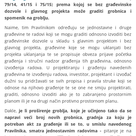
79/14, 41/15 i
75/15
)
prema kojoj se bez građevinske
dozvole i glavnog projekta može graditi grobnica i
spomenik na groblju.
Naime, tim Pravilnikom određuju se jednostavne i druge
građevine te radovi koji se mogu graditi odnosno izvoditi bez
građevinske dozvole u skladu s glavnim projektom i bez
glavnog projekta, građevine koje se mogu uklanjati bez
projekta uklanjanja te se propisuje obveza prijave početka
građenja i stručni nadzor građenja tih građevina, odnosno
izvođenja radova. U projektiranju i građenju navedenih
građevina te izvođenju radova, investitor, projektant i izvođač
dužni su pridržavati se svih propisa i pravila struke koji se
odnose na njihovo građenje te se one ne smiju projektirati,
graditi, odnosno izvoditi ako je to zabranjeno prostornim
planom ili je na drugi način protivno prostornom planu.
Dakle,
je li proširenje groblja, koje je učinjeno tako da se
napravi veći broj novih grobnica, gradnja za koju je
potreban akt za građenje ili se to, u smislu navedenog
Pravilnika, smatra jednostavnim radovima -
pitanje je na