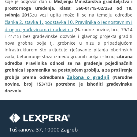
koje je odgovor dan u
Mišljenju Ministarstva graditeljstva i
prostornoga uređenja, Klasa: 360-01/15-02/253 od 18.
svibnja 2015.
:u vezi upita može li se na temelju odredbe
članka 2. stavka 1. podstavka 10. Pravilnika o jednostavnim i
drugim građevinama i radovima
(Narodne novine, broj 79/14
i 41/15) bez građevinske dozvole i glavnog projekta graditi
nova grobna polja tj. grobnice u nizu s pripadajućom
infrastrukturom što uključuje rješavanje pitanja oborinskih
voda, betoniranje staza između grobnih polja i slično,
citirana
odredba Pravilnika odnosi se na građenje pojedinačnih
grobnica i spomenika na postojećem groblju, a za proširenje
Zakona o gradnji
groblja prema odredbama
(Narodne
novine, broj 153/13)
potrebno je ishoditi građevinsku
dozvolu
.
Tuškanova 37, 10000 Zagreb