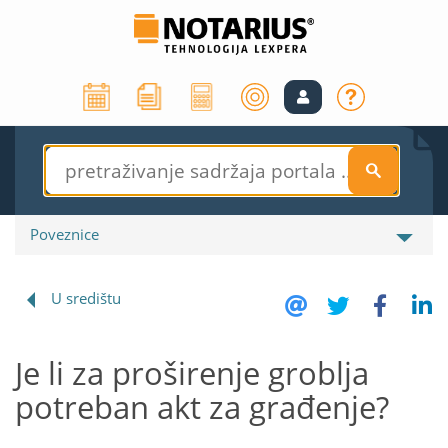
S
Poveznice
U središtu
Je li za proširenje groblja
potreban akt za građenje?