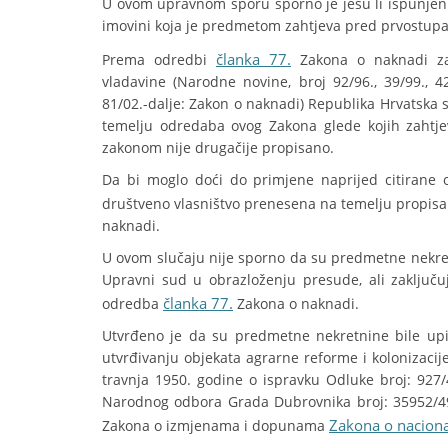
U ovom upravnom sporu sporno je jesu li ispunjeni 
imovini koja je predmetom zahtjeva pred prvostupa
članka 77.
Prema odredbi
Zakona o naknadi za 
vladavine (Narodne novine, broj 92/96., 39/99., 42/
81/02.-dalje: Zakon o naknadi) Republika Hrvatska 
temelju odredaba ovog Zakona glede kojih zahtj
zakonom nije drugačije propisano.
Da bi moglo doći do primjene naprijed citirane 
društveno vlasništvo prenesena na temelju propisa
naknadi.
U ovom slučaju nije sporno da su predmetne nekretni
Upravni sud u obrazloženju presude, ali zaključ
članka 77.
odredba
Zakona o naknadi.
Utvrđeno je da su predmetne nekretnine bile up
utvrđivanju objekata agrarne reforme i kolonizacij
travnja 1950. godine o ispravku Odluke broj: 927/
Narodnog odbora Grada Dubrovnika broj: 35952/49
Zakona o nacional
Zakona o izmjenama i dopunama