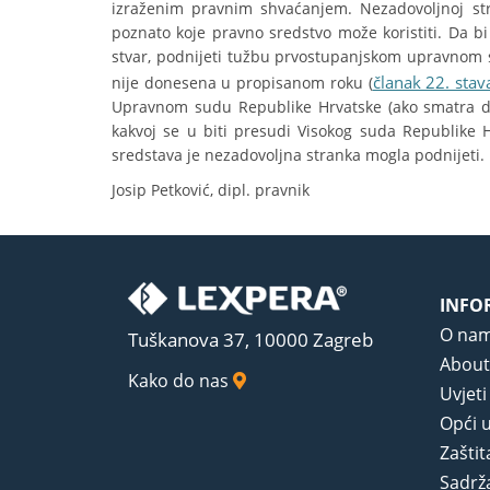
izraženim pravnim shvaćanjem. Nezadovoljnoj st
poznato koje pravno sredstvo može koristiti. Da bi
stvar, podnijeti tužbu prvostupanjskom upravnom 
članak 22. stav
nije donesena u propisanom roku (
Upravnom sudu Republike Hrvatske (ako smatra da j
kakvoj se u biti presudi Visokog suda Republike Hr
sredstava je nezadovoljna stranka mogla podnijeti.
Josip Petković, dipl. pravnik
INFO
O na
Tuškanova 37, 10000 Zagreb
About
Kako do nas
Uvjeti
Opći u
Zaštit
Sadrža