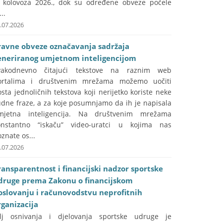
. kolovoza 2026., dok su određene obveze počele
...
.07.2026
ravne obveze označavanja sadržaja
eneriranog umjetnom inteligencijom
vakodnevno čitajući tekstove na raznim web
ortalima i društvenim mrežama možemo uočiti
sta jednoličnih tekstova koji nerijetko koriste neke
udne fraze, a za koje posumnjamo da ih je napisala
mjetna inteligencija. Na društvenim mrežama
onstantno “iskaču” video-uratci u kojima nas
znate os...
.07.2026
ransparentnost i financijski nadzor sportske
druge prema Zakonu o financijskom
oslovanju i računovodstvu neprofitnih
rganizacija
ilj osnivanja i djelovanja sportske udruge je