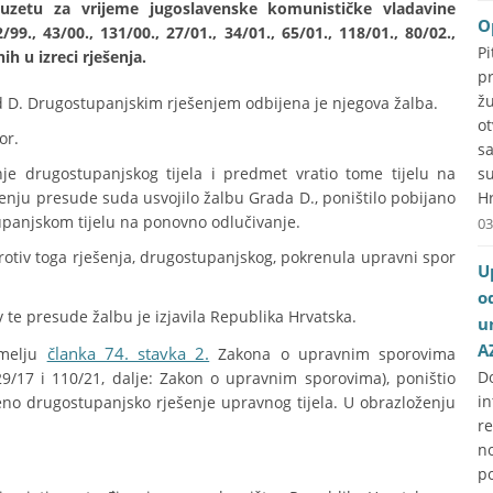
etu za vrijeme jugoslavenske komunističke vladavine
O
99., 43/00., 131/00., 27/01., 34/01., 65/01., 118/01., 80/02.,
P
h u izreci rješenja.
p
ž
d D. Drugostupanjskim rješenjem odbijena je njegova žalba.
o
or.
s
je drugostupanjskog tijela i predmet vratio tome tijelu na
s
šenju presude suda usvojilo žalbu Grada D., poništilo pobijano
Hr
tupanjskom tijelu na ponovno odlučivanje.
03
rotiv toga rješenja, drugostupanjskog, pokrenula upravni spor
U
o
v te presude žalbu je izjavila Republika Hrvatska.
u
A
članka 74. stavka 2.
emelju
Zakona o upravnim sporovima
D
29/17 i 110/21, dalje: Zakon o upravnim sporovima), poništio
i
no drugostupanjsko rješenje upravnog tijela. U obrazloženju
r
no
p