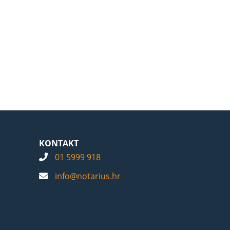
KONTAKT
01 5999 918
info@notarius.hr