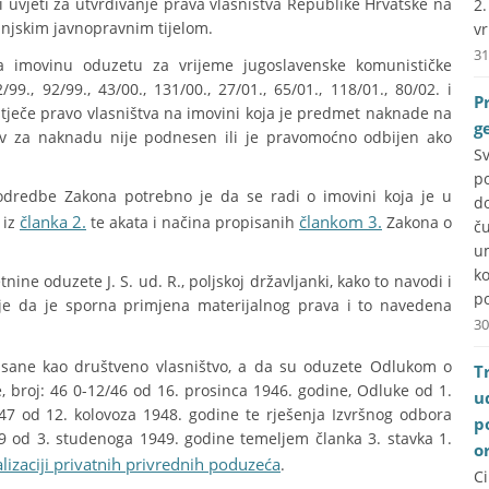
uvjeti za utvrđivanje prava vlasništva Republike Hrvatske na
2
njskim javnopravnim tijelom.
vr
31
imovinu oduzetu za vrijeme jugoslavenske komunističke
99., 92/99., 43/00., 131/00., 27/01., 65/01., 118/01., 80/02. i
P
stječe pravo vlasništva na imovini koja je predmet naknade na
g
ev za naknadu nije podnesen ili je pravomoćno odbijen ako
S
p
odredbe Zakona potrebno je da se radi o imovini koja je u
do
članka 2.
člankom 3.
 iz
te akata i načina propisanih
Zakona o
č
u
k
ne oduzete J. S. ud. R., poljskoj državljanki, kako to navodi i
po
uje da je sporna primjena materijalnog prava i to navedena
30
isane kao društveno vlasništvo, a da su oduzete Odlukom o
T
e, broj: 46 0-12/46 od 16. prosinca 1946. godine, Odluke od 1.
u
47 od 12. kolovoza 1948. godine te rješenja Izvršnog odbora
p
 od 3. studenoga 1949. godine temeljem članka 3. stavka 1.
o
izaciji privatnih privrednih poduzeća
.
C