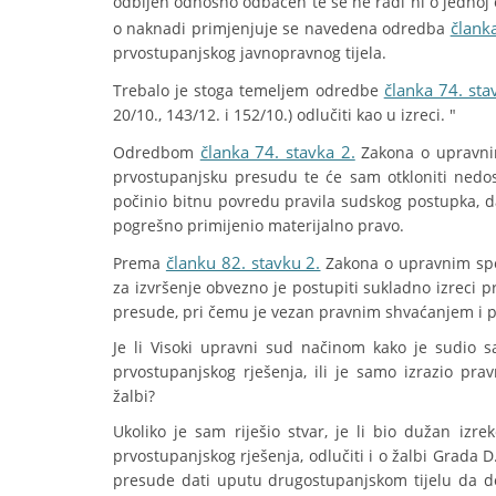
odbijen odnosno odbačen te se ne radi ni o jedno
člank
o naknadi primjenjuje se navedena odredba
prvostupanjskog javnopravnog tijela.
članka 74. sta
Trebalo je stoga temeljem odredbe
20/10., 143/12. i 152/10.) odlučiti kao u izreci. "
članka 74. stavka 2.
Odredbom
Zakona o upravnim
prvostupanjsku presudu te će sam otkloniti nedost
počinio bitnu povredu pravila sudskog postupka, da
pogrešno primijenio materijalno pravo.
članku 82. stavku 2.
Prema
Zakona o upravnim spo
za izvršenje obvezno je postupiti sukladno izreci
presude, pri čemu je vezan pravnim shvaćanjem i
Je li Visoki upravni sud načinom kako je sudio sam
prvostupanjskog rješenja, ili je samo izrazio pra
žalbi?
Ukoliko je sam riješio stvar, je li bio dužan iz
prvostupanjskog rješenja, odlučiti i o žalbi Grada D.
presude dati uputu drugostupanjskom tijelu da don