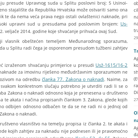
ju presude Upravnog suda u Splitu poslovni broj: 5 UsInoi-
ob
aženo stajalište da Republika Hrvatska može ostvariti samo ona
ci
snik te da nema veća prava nego ostali ovlaštenici naknade, pri
na
Us-
n
i Visoki upravni sud u presudama pod poslovnim brojem:
tr
2. veljače 2014. godine koje shvaćanje prihvaća ovaj Sud.
29
šnji vlasnik obeštećen temeljem Međunarodnog sporazuma,
da u Splitu radi čega je osporenom presudom tužbeni zahtjev
T
A
Usž-1615/16-2
već izraženom shvaćanju primjerice u presudi
k
nje naknade za imovinu riješeno međudržavnim sporazumom ne
st
(E
članka 77. Zakona o naknadi
a pozivom na odredbu
. Naime, za
r
vakom konkretnom slučaju potrebno je utvrditi radi li se o
Di
aba Zakona o naknadi odnosno koja je prenesena u društveno
na te akata i načina propisanih člankom 3. Zakona, glede kojih
27
no odbijen odnosno odbačen te da se ne radi ni o jednoj od
O
Zakona o naknadi.
n
ruštveno vlasništvo na temelju propisa iz članka 2. te akata i
A
de kojih zahtjev za naknadu nije podnesen ili je pravomoćno
d