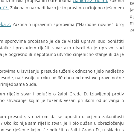
članka 52. do 55.
j od iznimaka propisanih odredbama
Zakona
s
a 77.
Zakona o naknadi kako je to pravilno učinjeno rješenjem
j
d
mr
vka 2.
Zakona o upravnim sporovima ("Narodne novine", broj
24
 sporovima propisano je da će Visoki upravni sud poništiti
atke i presudom riješiti stvar ako utvrdi da je upravni sud
 je pogrešno ili nepotpuno utvrdio činjenično stanje ili da je
rovima u izvršenju presude tuženik odnosno tijelo nadležno
 presude, najkasnije u roku od 60 dana od dostave pravomoćne
 primjedbama Suda.
 riješio stvar i odlučio o žalbi Grada D. izjavljenoj protiv
vno shvaćanje kojim je tuženik vezan prilikom odlučivanja o
rekom presude, s obzirom da se upustio u ocjenu zakonitosti
? Ukoliko nije sam riješio stvar, je li bio dužan u obrazloženju
ese rješenje kojim će odlučiti o žalbi Grada D., u skladu s