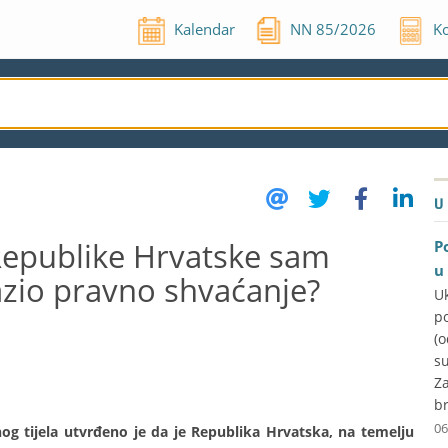
Kalendar
NN
85
/
2026
Ko
U
 Republike Hrvatske sam
P
u
zrazio pravno shvaćanje?
U
p
(
su
Za
br
06
g tijela utvrđeno je da je Republika Hrvatska, na temelju