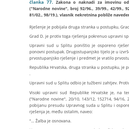
članka 77.
Zakona o naknadi za imovinu oduz
("Narodne novine", broj 92/96., 39/99., 42/99., 92/
81/02., 98/19.), vlasnik nekretnina pobliže navedeni
Rješenje je pobijala druga stranka u postupku, Gra
Grad D. je protiv toga rješenja pokrenuo upravni sp
Upravni sud u Splitu poništio je osporeno rješen
ponovni postupak. Drugostupanjsko tijelo je u izvr
prvostupanjsko rješenje i predmet je vratilo prvos
Republika Hrvatska, druga stranka u postupku, je p
.
Upravni sud u Splitu odbio je tužbeni zahtjev. Proti
Visoki upravni sud Republike Hrvatske je, na t
("Narodne novine", 20/10, 143/12, 152714, 94/16, 
pobijanu presudu Upravnog suda u Splitu i ospore
rješenja je, među ostalim, naveo:
"… Žalba je osnovana.