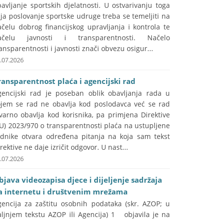
avljanje sportskih djelatnosti. U ostvarivanju toga
lja poslovanje sportske udruge treba se temeljiti na
čelu dobrog financijskog upravljanja i kontrola te
ačelu javnosti i transparentnosti. Načelo
ansparentnosti i javnosti znači obvezu osigur...
.07.2026
ransparentnost plaća i agencijski rad
gencijski rad je poseban oblik obavljanja rada u
ojem se rad ne obavlja kod poslodavca već se rad
varno obavlja kod korisnika, pa primjena Direktive
U) 2023/970 o transparentnosti plaća na ustupljene
adnike otvara određena pitanja na koja sam tekst
rektive ne daje izričit odgovor. U nast...
.07.2026
bjava videozapisa djece i dijeljenje sadržaja
a internetu i društvenim mrežama
gencija za zaštitu osobnih podataka (skr. AZOP; u
aljnjem tekstu AZOP ili Agencija) 1 objavila je na