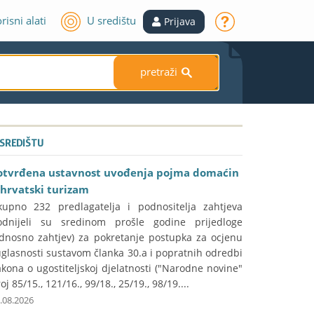
risni alati
U središtu
Prijava
pretraži
S
 SREDIŠTU
otvrđena ustavnost uvođenja pojma domaćin
 hrvatski turizam
kupno 232 predlagatelja i podnositelja zahtjeva
odnijeli su sredinom prošle godine prijedloge
odnosno zahtjev) za pokretanje postupka za ocjenu
glasnosti sustavom članka 30.a i popratnih odredbi
kona o ugostiteljskoj djelatnosti ("Narodne novine"
oj 85/15., 121/16., 99/18., 25/19., 98/19....
.08.2026