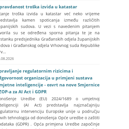
pravdanost troška izvida u katastar
itanje troška izvida u katastar već neko vrijeme
redstavlja kamen spoticanja između različitih
upanijskih sudova. U vezi s navedenim pitanjem
tvorila su se određena sporna pitanja te je na
astanku predsjednika Građanskih odjela županijskih
udova i Građanskog odjela Vrhovnog suda Republike
v...
.08.2026
pravljanje regulatornim rizicima i
dgovornost organizacija u primjeni sustava
mjetne inteligencije - osvrt na nove Smjernice
ZOP-a za AI Act i GDPR
onošenje Uredbe (EU) 2024/1689 o umjetnoj
nteligenciji (AI Act) predstavlja najznačajniju
egulatornu intervenciju Europske unije u području
vih tehnologija od donošenja Opće uredbe o zaštiti
odataka (GDPR) . Opća primjena Uredbe započinje