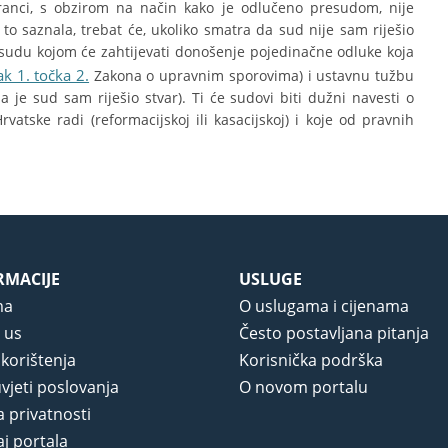
ranci, s obzirom na način kako je odlučeno presudom, nije
 to saznala, trebat će, ukoliko smatra da sud nije sam riješio
sudu kojom će zahtijevati donošenje pojedinačne odluke koja
ak 1. točka 2.
Zakona o upravnim sporovima) i ustavnu tužbu
e sud sam riješio stvar). Ti će sudovi biti dužni navesti o
vatske radi (reformacijskoj ili kasacijskoj) i koje od pravnih
RMACIJE
USLUGE
ma
O uslugama i cijenama
 us
Često postavljana pitanja
 korištenja
Korisnička podrška
vjeti poslovanja
O novom portalu
a privatnosti
j portala