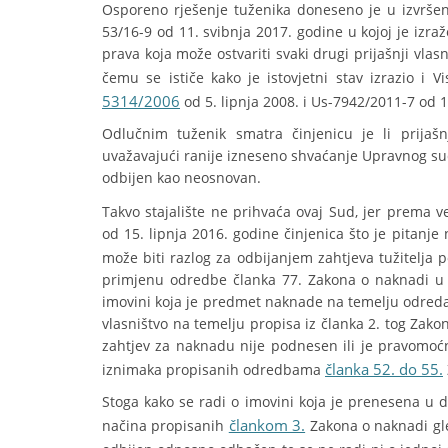
Osporeno rješenje tuženika doneseno je u izvršen
53/16-9 od 11. svibnja 2017. godine u kojoj je izr
prava koja može ostvariti svaki drugi prijašnji vla
čemu se ističe kako je istovjetni stav izrazio 
5314/2006
od 5. lipnja 2008. i Us-7942/2011-7 od 1
Odlučnim tuženik smatra činjenicu je li prija
uvažavajući ranije izneseno shvaćanje Upravnog su
odbijen kao neosnovan.
Takvo stajalište ne prihvaća ovaj Sud, jer prema 
od 15. lipnja 2016. godine činjenica što je pita
može biti razlog za odbijanjem zahtjeva tužitelj
primjenu odredbe članka 77. Zakona o naknadi u s
imovini koja je predmet naknade na temelju odred
vlasništvo na temelju propisa iz članka 2. tog Zako
zahtjev za naknadu nije podnesen ili je pravomoć
članka 52. do 55.
iznimaka propisanih odredbama
Stoga kako se radi o imovini koja je prenesena u d
člankom 3.
načina propisanih
Zakona o naknadi gle