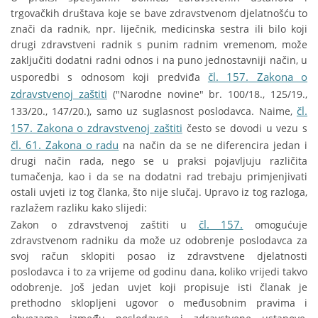
trgovačkih društava koje se bave zdravstvenom djelatnošću to
znači da radnik, npr. liječnik, medicinska sestra ili bilo koji
drugi zdravstveni radnik s punim radnim vremenom, može
zaključiti dodatni radni odnos i na puno jednostavniji način, u
čl. 157. Zakona o
usporedbi s odnosom koji predviđa
zdravstvenoj zaštiti
("Narodne novine" br. 100/18., 125/19.,
čl.
133/20., 147/20.), samo uz suglasnost poslodavca. Naime,
157. Zakona o zdravstvenoj zaštiti
često se dovodi u vezu s
čl. 61. Zakona o radu
na način da se ne diferencira jedan i
drugi način rada, nego se u praksi pojavljuju različita
tumačenja, kao i da se na dodatni rad trebaju primjenjivati
ostali uvjeti iz tog članka, što nije slučaj. Upravo iz tog razloga,
razlažem razliku kako slijedi:
čl. 157.
Zakon o zdravstvenoj zaštiti u
omogućuje
zdravstvenom radniku da može uz odobrenje poslodavca za
svoj račun sklopiti posao iz zdravstvene djelatnosti
poslodavca i to za vrijeme od godinu dana, koliko vrijedi takvo
odobrenje. Još jedan uvjet koji propisuje isti članak je
prethodno sklopljeni ugovor o međusobnim pravima i