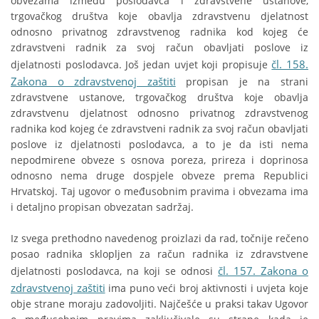
obvezama između poslodavca i zdravstvene ustanove,
trgovačkog društva koje obavlja zdravstvenu djelatnost
odnosno privatnog zdravstvenog radnika kod kojeg će
zdravstveni radnik za svoj račun obavljati poslove iz
čl. 158.
djelatnosti poslodavca. Još jedan uvjet koji propisuje
Zakona o zdravstvenoj zaštiti
propisan je na strani
zdravstvene ustanove, trgovačkog društva koje obavlja
zdravstvenu djelatnost odnosno privatnog zdravstvenog
radnika kod kojeg će zdravstveni radnik za svoj račun obavljati
poslove iz djelatnosti poslodavca, a to je da isti nema
nepodmirene obveze s osnova poreza, prireza i doprinosa
odnosno nema druge dospjele obveze prema Republici
Hrvatskoj. Taj ugovor o međusobnim pravima i obvezama ima
i detaljno propisan obvezatan sadržaj.
Iz svega prethodno navedenog proizlazi da rad, točnije rečeno
posao radnika sklopljen za račun radnika iz zdravstvene
čl. 157. Zakona o
djelatnosti poslodavca, na koji se odnosi
zdravstvenoj zaštiti
ima puno veći broj aktivnosti i uvjeta koje
obje strane moraju zadovoljiti. Najčešće u praksi takav Ugovor