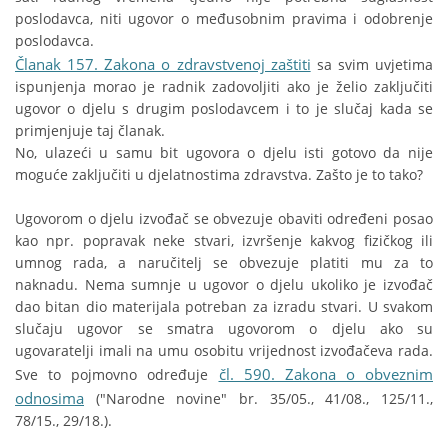
poslodavca, niti ugovor o međusobnim pravima i odobrenje
poslodavca.
Članak 157. Zakona o zdravstvenoj zaštiti
sa svim uvjetima
ispunjenja morao je radnik zadovoljiti ako je želio zaključiti
ugovor o djelu s drugim poslodavcem i to je slučaj kada se
primjenjuje taj članak.
No, ulazeći u samu bit ugovora o djelu isti gotovo da nije
moguće zaključiti u djelatnostima zdravstva. Zašto je to tako?
Ugovorom o djelu izvođač se obvezuje obaviti određeni posao
kao npr. popravak neke stvari, izvršenje kakvog fizičkog ili
umnog rada, a naručitelj se obvezuje platiti mu za to
naknadu. Nema sumnje u ugovor o djelu ukoliko je izvođač
dao bitan dio materijala potreban za izradu stvari. U svakom
slučaju ugovor se smatra ugovorom o djelu ako su
ugovaratelji imali na umu osobitu vrijednost izvođačeva rada.
čl. 590. Zakona o obveznim
Sve to pojmovno određuje
odnosima
("Narodne novine" br. 35/05., 41/08., 125/11.,
78/15., 29/18.).