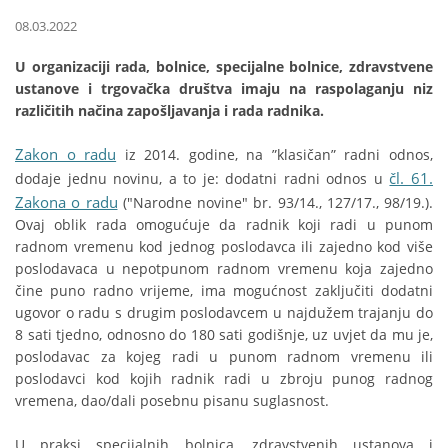
08.03.2022
U organizaciji rada, bolnice, specijalne bolnice, zdravstvene
ustanove i trgovačka društva imaju na raspolaganju niz
različitih načina zapošljavanja i rada radnika.
Zakon o radu
iz 2014. godine, na ”klasičan” radni odnos,
čl. 61.
dodaje jednu novinu, a to je: dodatni radni odnos u
Zakona o radu
("Narodne novine" br. 93/14., 127/17., 98/19.).
Ovaj oblik rada omogućuje da radnik koji radi u punom
radnom vremenu kod jednog poslodavca ili zajedno kod više
poslodavaca u nepotpunom radnom vremenu koja zajedno
čine puno radno vrijeme, ima mogućnost zaključiti dodatni
ugovor o radu s drugim poslodavcem u najdužem trajanju do
8 sati tjedno, odnosno do 180 sati godišnje, uz uvjet da mu je,
poslodavac za kojeg radi u punom radnom vremenu ili
poslodavci kod kojih radnik radi u zbroju punog radnog
vremena, dao/dali posebnu pisanu suglasnost.
U praksi specijalnih bolnica, zdravstvenih ustanova i