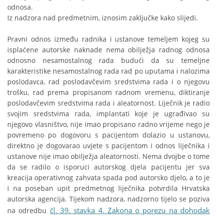
odnosa.
Iz nadzora nad predmetnim, iznosim zaključke kako slijedi.
Pravni odnos između radnika i ustanove temeljem kojeg su
isplaćene autorske naknade nema obilježja radnog odnosa
odnosno nesamostalnog rada budući da su temeljne
karakteristike nesamostalnog rada rad po uputama i nalozima
poslodavca, rad poslodavčevim sredstvima rada i o njegovu
trošku, rad prema propisanom radnom vremenu, diktiranje
poslodavčevim sredstvima rada i aleatornost. Liječnik je radio
svojim sredstvima rada, implantati koje je ugrađivao su
njegovo vlasništvo, nije imao propisano radno vrijeme nego je
povremeno po dogovoru s pacijentom dolazio u ustanovu,
direktno je dogovarao uvjete s pacijentom i odnos liječnika i
ustanove nije imao obilježja aleatornosti. Nema dvojbe o tome
da se radilo o isporuci autorskog djela pacijentu jer sva
kreacija operativnog zahvata spada pod autorsko djelo, a to je
i na poseban upit predmetnog liječnika potvrdila Hrvatska
autorska agencija. Tijekom nadzora, nadzorno tijelo se poziva
čl. 39. stavka 4. Zakona o porezu na dohodak
na odredbu