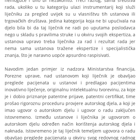
nemoguće i bilo bi nezakonito. Treći razlog, sama sredstva
rada, ukoliko u tu kategoriju ulazi instrumentarij koji služi
liječniku za pregled uvijek su u vlasništvu tih ustanova ili
trgovačkih društava. Jedina kategorija koja ne bi upućivala na
djelo bila bi da taj liječnik ne radi po uputama poslodavca
nego u skladu s pravilima struke i u okviru svojih ekspertiza, a
ustanova upravo treba liječnika za rad i rezultat rada jer
nema sama ustanova tražene ekspertize i specijalistička
znanja, što je naravno uopće apsurdno raspisivati.
Navodim jedan primjer iz nadzora Ministarstva financija,
Porezne uprave, nad ustanovom koji liječnik je obavljao
preglede pacijenata u ustanovi i predlagao pacijentima
inovativno liječenje, originalnu intelektualnu tvorevinu, za koje
je i dobio priznanje patentne prijave, patentni certifikat, time
prošao rigoroznu proceduru provjere autorskog djela, a koji je
imao ugovor o autorskom djelu i ugovor o radu zaključen
istovremeno. Između ustanove i liječnika je ugovorom o
autorskom djelu određen način korištenja autorskog djela i
naknada. Istovremeno je taj liječnik temeljem ugovora o radu
obavljao preglede pacijenata u okviru svog redovnog radnog