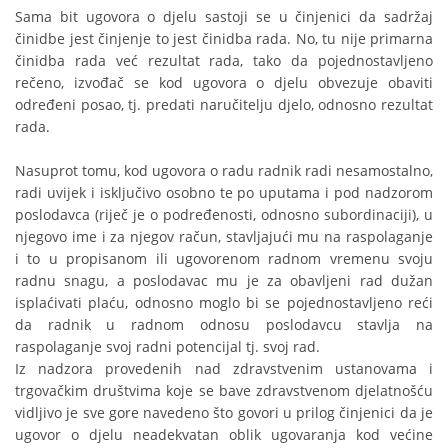
Sama bit ugovora o djelu sastoji se u činjenici da sadržaj
činidbe jest činjenje to jest činidba rada. No, tu nije primarna
činidba rada već rezultat rada, tako da pojednostavljeno
rečeno, izvođač se kod ugovora o djelu obvezuje obaviti
određeni posao, tj. predati naručitelju djelo, odnosno rezultat
rada.
Nasuprot tomu, kod ugovora o radu radnik radi nesamostalno,
radi uvijek i isključivo osobno te po uputama i pod nadzorom
poslodavca (riječ je o podređenosti, odnosno subordinaciji), u
njegovo ime i za njegov račun, stavljajući mu na raspolaganje
i to u propisanom ili ugovorenom radnom vremenu svoju
radnu snagu, a poslodavac mu je za obavljeni rad dužan
isplaćivati plaću, odnosno moglo bi se pojednostavljeno reći
da radnik u radnom odnosu poslodavcu stavlja na
raspolaganje svoj radni potencijal tj. svoj rad.
Iz nadzora provedenih nad zdravstvenim ustanovama i
trgovačkim društvima koje se bave zdravstvenom djelatnošću
vidljivo je sve gore navedeno što govori u prilog činjenici da je
ugovor o djelu neadekvatan oblik ugovaranja kod većine