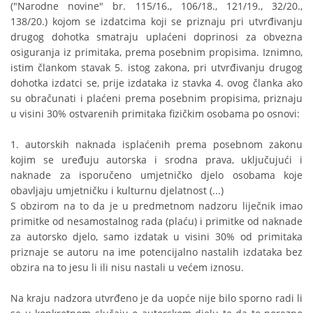
("Narodne novine" br. 115/16., 106/18., 121/19., 32/20.,
138/20.) kojom se izdatcima koji se priznaju pri utvrđivanju
drugog dohotka smatraju uplaćeni doprinosi za obvezna
osiguranja iz primitaka, prema posebnim propisima. Iznimno,
istim člankom stavak 5. istog zakona, pri utvrđivanju drugog
dohotka izdatci se, prije izdataka iz stavka 4. ovog članka ako
su obračunati i plaćeni prema posebnim propisima, priznaju
u visini 30% ostvarenih primitaka fizičkim osobama po osnovi:
1. autorskih naknada isplaćenih prema posebnom zakonu
kojim se uređuju autorska i srodna prava, uključujući i
naknade za isporučeno umjetničko djelo osobama koje
obavljaju umjetničku i kulturnu djelatnost (...)
S obzirom na to da je u predmetnom nadzoru liječnik imao
primitke od nesamostalnog rada (plaću) i primitke od naknade
za autorsko djelo, samo izdatak u visini 30% od primitaka
priznaje se autoru na ime potencijalno nastalih izdataka bez
obzira na to jesu li ili nisu nastali u većem iznosu.
Na kraju nadzora utvrđeno je da uopće nije bilo sporno radi li