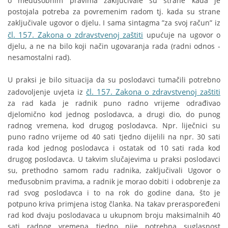
o međusobnim pravima zaključivale su strane kada je
postojala potreba za povremenim radom tj. kada su strane
zaključivale ugovor o djelu. I sama sintagma ”za svoj račun” iz
čl. 157. Zakona o zdravstvenoj zaštiti
upućuje na ugovor o
djelu, a ne na bilo koji način ugovaranja rada (radni odnos -
nesamostalni rad).
U praksi je bilo situacija da su poslodavci tumačili potrebno
čl. 157. Zakona o zdravstvenoj zaštiti
zadovoljenje uvjeta iz
za rad kada je radnik puno radno vrijeme odrađivao
djelomično kod jednog poslodavca, a drugi dio, do punog
radnog vremena, kod drugog poslodavca. Npr. liječnici su
puno radno vrijeme od 40 sati tjedno dijelili na npr. 30 sati
rada kod jednog poslodavca i ostatak od 10 sati rada kod
drugog poslodavca. U takvim slučajevima u praksi poslodavci
su, prethodno samom radu radnika, zaključivali Ugovor o
međusobnim pravima, a radnik je morao dobiti i odobrenje za
rad svog poslodavca i to na rok do godine dana, što je
potpuno kriva primjena istog članka. Na takav preraspoređeni
rad kod dvaju poslodavaca u ukupnom broju maksimalnih 40
sati radnog vremena tjedno nije potrebna suglasnost