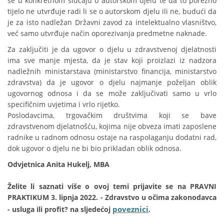
se u konkretnom slučaju o autorskom djelu te da to porezno
tijelo ne utvrđuje radi li se o autorskom djelu ili ne, budući da
je za isto nadležan Državni zavod za intelektualno vlasništvo,
već samo utvrđuje način oporezivanja predmetne naknade.
Za zaključiti je da ugovor o djelu u zdravstvenoj djelatnosti
ima sve manje mjesta, da je stav koji proizlazi iz nadzora
nadležnih ministarstava (ministarstvo financija, ministarstvo
zdravstva) da je ugovor o djelu najmanje poželjan oblik
ugovornog odnosa i da se može zaključivati samo u vrlo
specifičnim uvjetima i vrlo rijetko.
Poslodavcima, trgovačkim društvima koji se bave
zdravstvenom djelatnošću, kojima nije obveza imati zaposlene
radnike u radnom odnosu ostaje na raspolaganju dodatni rad,
dok ugovor o djelu ne bi bio prikladan oblik odnosa.
Odvjetnica Anita Hukelj, MBA
Želite li saznati više o ovoj temi prijavite se na
PRAVNI
PRAKTIKUM 3. lipnja 2022.
-
Zdravstvo u očima zakonodavca
poveznici
- usluga ili profit?
na sljedećoj
.