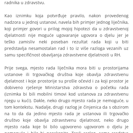
radnika u zdravstvu.
Kao iznimku koja potvrđuje pravilo, nakon provedenog
nadzora u jednoj ustanovi, navela bih primjer jednog liječnika,
koji primjer govori u prilog mojoj hipotezi da u zdravstvenoj
djelatnosti nije moguće ugovaranje ugovora o djelu jer je
teško zamisliv neki poseban rezultat rada koji u biti
predstavlja nesamostalan rad i to iz više razloga vezanih uz
samu specifičnost obavljanja zdravstvene djelatnosti u RH.
Prije svega, mjesto rada liječnika mora biti u prostorijama
ustanove ili trgovačkog društva koje obavlja zdravstvenu
djelatnost i koje prostorije su prošle očevid i za koji prostor je
dobiveno rješenje Ministarstva zdravstva o početku rada
(iznimka bi bili mobilni timovi kod ustanova za zdravstvenu
njegu u kući). Dakle, neko drugo mjesto rada je nemoguće, u
tom kontekstu. Nadalje, drugi razlog je činjenica da s obzirom
na to da da jedino mjesto rada je ustanova ili trgovačko
društvo koje obavlja zdravstvenu djelatnost, neko drugo
mjesto rada koje bi bilo ugovoreno ugovorom o djelu je