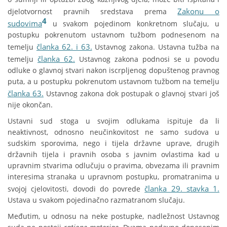
Zakonu o
djelotvornost pravnih sredstava prema
4
sudovima
u svakom pojedinom konkretnom slučaju, u
postupku pokrenutom ustavnom tužbom podnesenom na
članka 62. i 63.
temelju
Ustavnog zakona. Ustavna tužba na
članka 62.
temelju
Ustavnog zakona podnosi se u povodu
odluke o glavnoj stvari nakon iscrpljenog dopuštenog pravnog
puta, a u postupku pokrenutom ustavnom tužbom na temelju
članka 63.
Ustavnog zakona dok postupak o glavnoj stvari još
nije okončan.
Ustavni sud stoga u svojim odlukama ispituje da li
neaktivnost, odnosno neučinkovitost ne samo sudova u
sudskim sporovima, nego i tijela državne uprave, drugih
državnih tijela i pravnih osoba s javnim ovlastima kad u
upravnim stvarima odlučuju o pravima, obvezama ili pravnim
interesima stranaka u upravnom postupku, promatranima u
članka 29. stavka 1.
svojoj cjelovitosti, dovodi do povrede
Ustava u svakom pojedinačno razmatranom slučaju.
Međutim, u odnosu na neke postupke, nadležnost Ustavnog