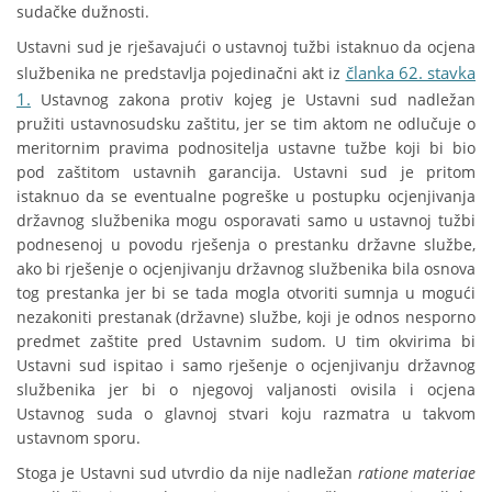
sudačke dužnosti.
Ustavni sud je rješavajući o ustavnoj tužbi istaknuo da ocjena
članka 62. stavka
službenika ne predstavlja pojedinačni akt iz
1.
Ustavnog zakona protiv kojeg je Ustavni sud nadležan
pružiti ustavnosudsku zaštitu, jer se tim aktom ne odlučuje o
meritornim pravima podnositelja ustavne tužbe koji bi bio
pod zaštitom ustavnih garancija. Ustavni sud je pritom
istaknuo da se eventualne pogreške u postupku ocjenjivanja
državnog službenika mogu osporavati samo u ustavnoj tužbi
podnesenoj u povodu rješenja o prestanku državne službe,
ako bi rješenje o ocjenjivanju državnog službenika bila osnova
tog prestanka jer bi se tada mogla otvoriti sumnja u mogući
nezakoniti prestanak (državne) službe, koji je odnos nesporno
predmet zaštite pred Ustavnim sudom. U tim okvirima bi
Ustavni sud ispitao i samo rješenje o ocjenjivanju državnog
službenika jer bi o njegovoj valjanosti ovisila i ocjena
Ustavnog suda o glavnoj stvari koju razmatra u takvom
ustavnom sporu.
Stoga je Ustavni sud utvrdio da nije nadležan
ratione materiae