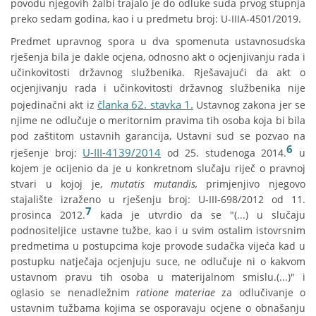
povodu njegovih žalbi trajalo je do odluke suda prvog stupnja
preko sedam godina, kao i u predmetu broj: U-IIIA-4501/2019.
Predmet upravnog spora u dva spomenuta ustavnosudska
rješenja bila je dakle ocjena, odnosno akt o ocjenjivanju rada i
učinkovitosti državnog službenika. Rješavajući da akt o
ocjenjivanju rada i učinkovitosti državnog službenika nije
članka 62. stavka 1.
pojedinačni akt iz
Ustavnog zakona jer se
njime ne odlučuje o meritornim pravima tih osoba koja bi bila
pod zaštitom ustavnih garancija, Ustavni sud se pozvao na
6
U-III-4139/2014
rješenje broj:
od 25. studenoga 2014.
u
kojem je ocijenio da je u konkretnom slučaju riječ o pravnoj
stvari u kojoj je,
mutatis mutandis,
primjenjivo njegovo
stajalište izraženo u rješenju broj: U-III-698/2012 od 11.
7
prosinca 2012.
kada je utvrdio da se "(...) u slučaju
podnositeljice ustavne tužbe, kao i u svim ostalim istovrsnim
predmetima u postupcima koje provode sudačka vijeća kad u
postupku natječaja ocjenjuju suce, ne odlučuje ni o kakvom
ustavnom pravu tih osoba u materijalnom smislu.(...)" i
oglasio se nenadležnim
ratione materiae
za odlučivanje o
ustavnim tužbama kojima se osporavaju ocjene o obnašanju