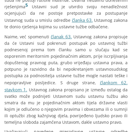
suda ne postoji
ratione materiae
. Dvama nedavno donesenim
5
rješenjima
Ustavni sud je utvrdio svoju nenadležnost
ocjenjujući da ne postoje pretpostavke za postupanje
članka 63.
Ustavnog suda u smislu odredbe
Ustavnog zakona
te donio rješenja kojima su ustavne tužbe odbačene.
članak 63.
Naime, već spomenuti
Ustavnog zakona propisuje
da će Ustavni sud pokrenuti postupak po ustavnoj tužbi
podnesenoj prema tom članku samo u slučaju kad se
osporenim meritornim pojedinačnim aktom, prije iscrpljivanja
dopuštenog pravnog puta, grubo vrijeđaju ustavna prava, a
potpuno je razvidno da bi nepokretanjem ustavnosudskog
postupka za podnositelja ustavne tužbe mogle nastati teške i
člankom 62.
nepopravljive posljedice. S druge strane,
stavkom 1.
Ustavnog zakona propisano je između ostalog da
svatko može podnijeti Ustavnom sudu ustavnu tužbu ako
smatra da mu je pojedinačnim aktom tijela državne vlasti
kojim je odlučeno o njegovim pravima i obvezama ili o sumnji
ili optužbi zbog kažnjivog djela, povrijeđeno ljudsko pravo ili
temeljna sloboda zajamčena Ustavom, dakle ustavno pravo.
Uvažavajući navedene mjerodavne ustavne odredbe