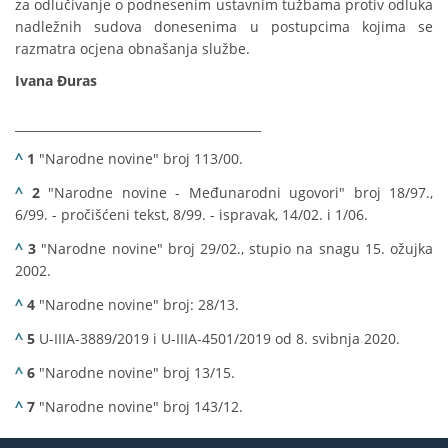
za odlučivanje o podnesenim ustavnim tužbama protiv odluka
nadležnih sudova donesenima u postupcima kojima se
razmatra ocjena obnašanja službe.
Ivana Đuras
_________________________________________
^
1
"Narodne novine" broj 113/00.
^
2
"Narodne novine - Međunarodni ugovori" broj 18/97.,
6/99. - pročišćeni tekst, 8/99. - ispravak, 14/02. i 1/06.
^
3
"Narodne novine" broj 29/02., stupio na snagu 15. ožujka
2002.
^
4
"Narodne novine" broj: 28/13.
^
5
U-IIIA-3889/2019 i U-IIIA-4501/2019 od 8. svibnja 2020.
^
6
"Narodne novine" broj 13/15.
^
7
"Narodne novine" broj 143/12.