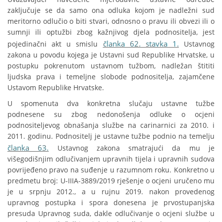
zaključuje se da samo ona odluka kojom je nadležni sud
meritorno odlučio o biti stvari, odnosno o pravu ili obvezi ili o
sumnji ili optužbi zbog kažnjivog djela podnositelja, jest
članka 62. stavka 1.
pojedinačni akt u smislu
Ustavnog
zakona u povodu kojega je Ustavni sud Republike Hrvatske, u
postupku pokrenutom ustavnom tužbom, nadležan štititi
ljudska prava i temeljne slobode podnositelja, zajamčene
Ustavom Republike Hrvatske.
U spomenuta dva konkretna slučaju ustavne tužbe
podnesene su zbog nedonošenja odluke o ocjeni
podnositeljevog obnašanja službe na carinarnici za 2010. i
2011. godinu. Podnositelj je ustavne tužbe podnio na temelju
članka 63.
Ustavnog zakona smatrajući da mu je
višegodišnjim odlučivanjem upravnih tijela i upravnih sudova
povrijeđeno pravo na suđenje u razumnom roku. Konkretno u
predmetu broj: U-IIIA-3889/2019 rješenje o ocjeni uručeno mu
je u srpnju 2012., a u rujnu 2019. nakon provedenog
upravnog postupka i spora donesena je prvostupanjska
presuda Upravnog suda, dakle odlučivanje o ocjeni službe u