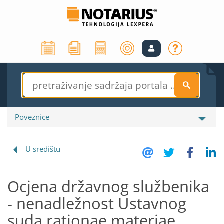
S
Poveznice
U središtu
Ocjena državnog službenika
- nenadležnost Ustavnog
suda rationae materiae