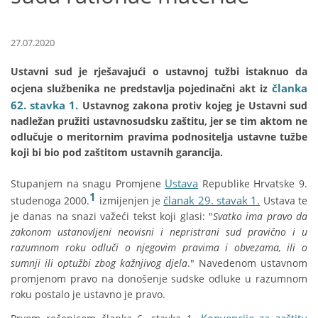
27.07.2020
Ustavni sud je rješavajući o ustavnoj tužbi istaknuo da
članka
ocjena službenika ne predstavlja pojedinačni akt iz
62. stavka 1.
Ustavnog zakona protiv kojeg je Ustavni sud
nadležan pružiti ustavnosudsku zaštitu, jer se tim aktom ne
odlučuje o meritornim pravima podnositelja ustavne tužbe
koji bi bio pod zaštitom ustavnih garancija.
Ustava
Stupanjem na snagu Promjene
Republike Hrvatske 9.
1
članak 29. stavak 1.
studenoga 2000.
izmijenjen je
Ustava te
je danas na snazi važeći tekst koji glasi: "
Svatko ima pravo da
zakonom ustanovljeni neovisni i nepristrani sud pravično i u
razumnom roku odluči o njegovim pravima i obvezama, ili o
sumnji ili optužbi zbog kažnjivog djela
." Navedenom ustavnom
promjenom pravo na donošenje sudske odluke u razumnom
roku postalo je ustavno je pravo.