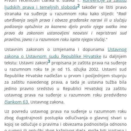
Konvencije za zaštitu
Prvom rečenicom članka 6. stavka 1.
2
ljudskih prava i temeljnih sloboda
također se štiti pravo
stranaka na suđenje u razumnom roku kako slijedi: "
Radi
utvrđivanja svojih prava i obveza građanske naravi ili u slučaju
podizanja optužnice za kazneno djelo protiv njega svatko ima
pravo da zakonom ustanovljeni neovisni i nepristrani sud
pravično, javno i u razumnom roku ispita njegov slučaj
."
Ustavnog
Ustavnim zakonom o izmjenama i dopunama
zakona o Ustavnom sudu Republike Hrvatske
(u daljnjem
3
tekstu: Ustavni zakon)
propisana je zaštita prava na suđenje
u razumnom roku te je od 15. ožujka 2002. Ustavni sud
Republike Hrvatske nadležan u prvom i posljednjem stupnju
za zaštitu navedenog prava, a tada je ustavna tužba bila
jedino pravno sredstvo u Republici Hrvatskoj za zaštitu
ustavnog prava na suđenje u razumnom roku predviđeno
člankom 63.
Ustavnog zakona.
Uz povredu ustavnog prava na suđenje u razumnom roku
zbog dugotrajnosti postupka odlučivanja o glavnoj stvari u
kojoj se odlučuje o pravima i obvezama podnositelja odnosno
o sumnji ili optužbi zbog kažnjivog djela, može biti ispitana i