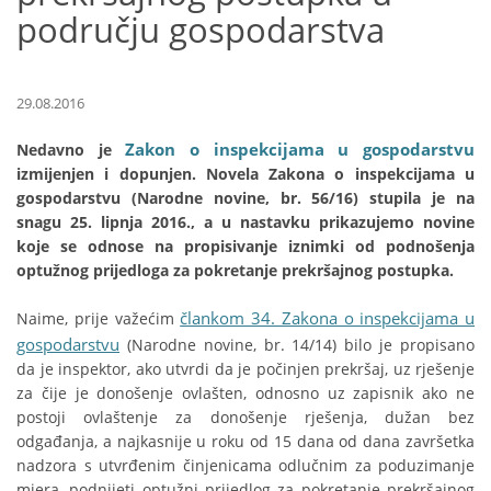
području gospodarstva
29.08.2016
Zakon o inspekcijama u gospodarstvu
Nedavno je
izmijenjen i dopunjen. Novela Zakona o inspekcijama u
gospodarstvu (Narodne novine, br. 56/16) stupila je na
snagu 25. lipnja 2016., a u nastavku prikazujemo novine
koje se odnose na propisivanje iznimki od podnošenja
optužnog prijedloga za pokretanje prekršajnog postupka.
člankom 34. Zakona o inspekcijama u
Naime, prije važećim
gospodarstvu
(Narodne novine, br. 14/14) bilo je propisano
da je inspektor, ako utvrdi da je počinjen prekršaj, uz rješenje
za čije je donošenje ovlašten, odnosno uz zapisnik ako ne
postoji ovlaštenje za donošenje rješenja, dužan bez
odgađanja, a najkasnije u roku od 15 dana od dana završetka
nadzora s utvrđenim činjenicama odlučnim za poduzimanje
mjera, podnijeti optužni prijedlog za pokretanje prekršajnog