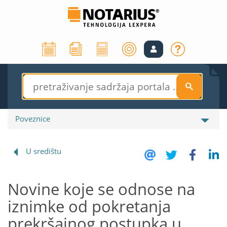
S
Poveznice
U središtu
Novine koje se odnose na
iznimke od pokretanja
prekršajnog postupka u