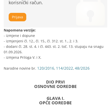
korisnički račun.
Prijava
Napomena verzije:
- izmjene i dopune
- izmjenjeni čl. 12., čl. 15., čl. 312. st. 1., 2. i 3.
- dodani čl. 28. st. 4. i čl. 443. st. 2. toč. 13. stupaju na snagu
01.09.2026.
- izmjena Priloga V. i X.
120/2016
114/2022
48/2026
Narodne novine br.
,
,
DIO PRVI
OSNOVNE ODREDBE
GLAVA I.
OPĆE ODREDBE