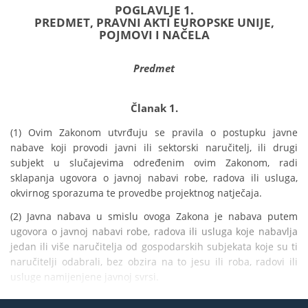
POGLAVLJE 1.
PREDMET, PRAVNI AKTI EUROPSKE UNIJE,
POJMOVI I NAČELA
Predmet
Članak 1.
(1) Ovim Zakonom utvrđuju se pravila o postupku javne 
nabave koji provodi javni ili sektorski naručitelj, ili drugi 
subjekt u slučajevima određenim ovim Zakonom, radi 
sklapanja ugovora o javnoj nabavi robe, radova ili usluga, 
okvirnog sporazuma te provedbe projektnog natječaja.
(2) Javna nabava u smislu ovoga Zakona je nabava putem 
ugovora o javnoj nabavi robe, radova ili usluga koje nabavlja 
jedan ili više naručitelja od gospodarskih subjekata koje su ti 
naručitelji odabrali, bez obzira na to jesu ili roba, radovi ili 
usluge namijenjene javnoj svrsi.