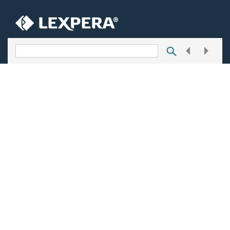
Tuškanova 37, 10000 Zagreb
Kako do nas
INFORMACIJE
O nama
About us
Uvjeti korištenja
Opći uvjeti poslovanja
Zaštita privatnosti
Sadržaj portala
USLUGE
O uslugama i cijenama
Često postavljana pitanja
Korisnička podrška