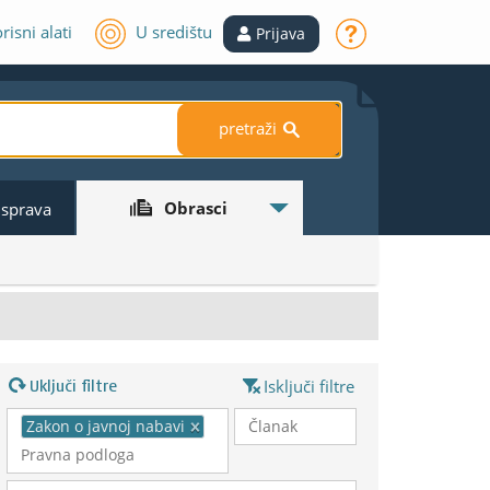
risni alati
U središtu
Prijava
pretraži
S
Obrasci
 isprava
Uključi filtre
Isključi filtre
Zakon o javnoj nabavi
×