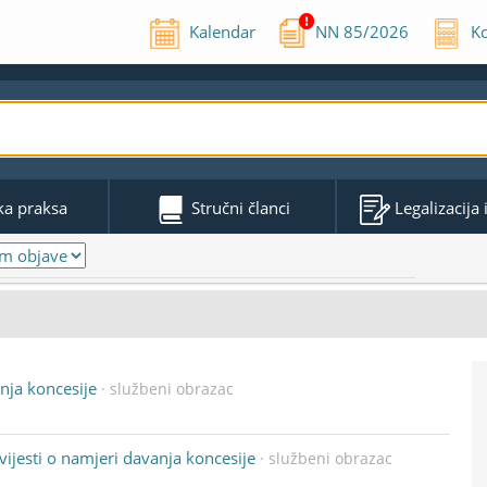
Kalendar
NN
85
/
2026
Ko
ka praksa
Stručni članci
Legalizacija
nja koncesije
· službeni obrazac
ijesti o namjeri davanja koncesije
· službeni obrazac