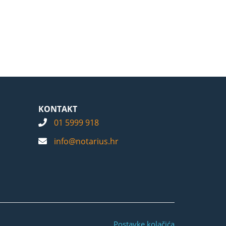
KONTAKT
01 5999 918
info@notarius.hr
Postavke kolačića