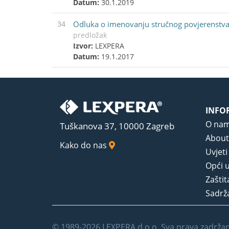
Datum:
30.1.2019
34
Odluka o imenovanju stručnog povjerenstva
predložak
Izvor:
LEXPERA
Datum:
19.1.2017
INFO
O na
Tuškanova 37, 10000 Zagreb
About
Kako do nas
Uvjeti
Opći u
Zaštit
Sadrža
© 1989-2026 LEXPERA d.o.o. Sva prava zadrža