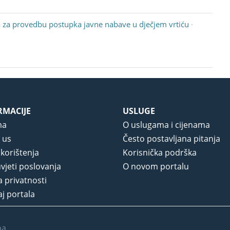
 za provedbu postupka javne nabave u dječjem vrtiću
·
RMACIJE
USLUGE
ma
O uslugama i cijenama
 us
Često postavljana pitanja
 korištenja
Korisnička podrška
vjeti poslovanja
O novom portalu
a privatnosti
j portala
na.