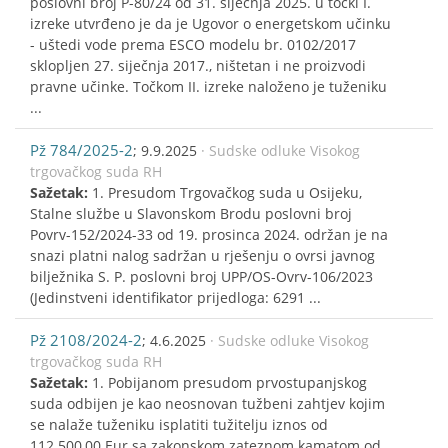
poslovni broj P-80/24 od 31. siječnja 2025. u točki I.
izreke utvrđeno je da je Ugovor o energetskom učinku
- uštedi vode prema ESCO modelu br. 0102/2017
sklopljen 27. siječnja 2017., ništetan i ne proizvodi
pravne učinke. Točkom II. izreke naloženo je tuženiku
...
Pž 784/2025-2
; 9.9.2025
· Sudske odluke Visokog
trgovačkog suda RH
Sažetak:
1. Presudom Trgovačkog suda u Osijeku,
Stalne službe u Slavonskom Brodu poslovni broj
Povrv-152/2024-33 od 19. prosinca 2024. održan je na
snazi platni nalog sadržan u rješenju o ovrsi javnog
bilježnika S. P. poslovni broj UPP/OS-Ovrv-106/2023
(Jedinstveni identifikator prijedloga: 6291 ...
Pž 2108/2024-2
; 4.6.2025
· Sudske odluke Visokog
trgovačkog suda RH
Sažetak:
1. Pobijanom presudom prvostupanjskog
suda odbijen je kao neosnovan tužbeni zahtjev kojim
se nalaže tuženiku isplatiti tužitelju iznos od
112.500,00 Eur sa zakonskom zateznom kamatom od