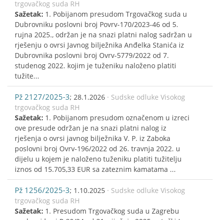
trgovačkog suda RH
Sažetak:
1. Pobijanom presudom Trgovačkog suda u
Dubrovniku poslovni broj Povrv-170/2023-46 od 5.
rujna 2025., održan je na snazi platni nalog sadržan u
rješenju o ovrsi Javnog bilježnika Anđelka Stanića iz
Dubrovnika poslovni broj Ovrv-5779/2022 od 7.
studenog 2022. kojim je tuženiku naloženo platiti
tužite...
Pž 2127/2025-3
; 28.1.2026
· Sudske odluke Visokog
trgovačkog suda RH
Sažetak:
1. Pobijanom presudom označenom u izreci
ove presude održan je na snazi platni nalog iz
rješenja o ovrsi javnog bilježnika V. P. iz Zaboka
poslovni broj Ovrv-196/2022 od 26. travnja 2022. u
dijelu u kojem je naloženo tuženiku platiti tužitelju
iznos od 15.705,33 EUR sa zateznim kamatama ...
Pž 1256/2025-3
; 1.10.2025
· Sudske odluke Visokog
trgovačkog suda RH
Sažetak:
1. Presudom Trgovačkog suda u Zagrebu