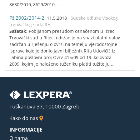
8630/2010, 8629/2010, ...
Pž 2002/2014-2
; 11.5.2018
· Sudske odluke Visokog
trgovačkog suda RH
Sažetak:
Pobijanom presudom označenom u izreci
Trgovački sud u Rijeci održao je na snazi platni nalog
sadržan u rješenju o ovrsi na temelju vjerodostojne
isprave koje je donio javni bilježnik Rita Udovičić iz
Labina poslovni broj Ovrv-415/09 od 19. kolovoza
2009. kojim je naloženo tuženiku platiti tužitelju ...
Tuškanova 37, 10000 Zagreb
Kako do nas
INFORMACIJE
O nama