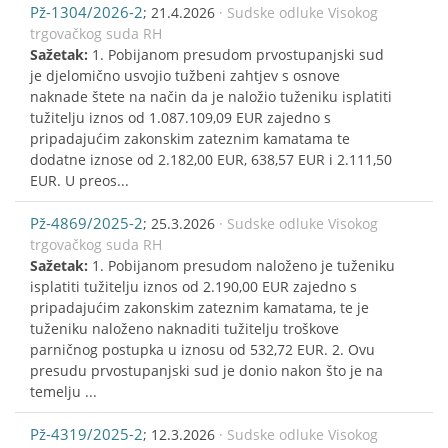
Pž-1304/2026-2
; 21.4.2026
· Sudske odluke Visokog
trgovačkog suda RH
Sažetak:
1. Pobijanom presudom prvostupanjski sud
je djelomično usvojio tužbeni zahtjev s osnove
naknade štete na način da je naložio tuženiku isplatiti
tužitelju iznos od 1.087.109,09 EUR zajedno s
pripadajućim zakonskim zateznim kamatama te
dodatne iznose od 2.182,00 EUR, 638,57 EUR i 2.111,50
EUR. U preos...
Pž-4869/2025-2
; 25.3.2026
· Sudske odluke Visokog
trgovačkog suda RH
Sažetak:
1. Pobijanom presudom naloženo je tuženiku
isplatiti tužitelju iznos od 2.190,00 EUR zajedno s
pripadajućim zakonskim zateznim kamatama, te je
tuženiku naloženo naknaditi tužitelju troškove
parničnog postupka u iznosu od 532,72 EUR. 2. Ovu
presudu prvostupanjski sud je donio nakon što je na
temelju ...
Pž-4319/2025-2
; 12.3.2026
· Sudske odluke Visokog