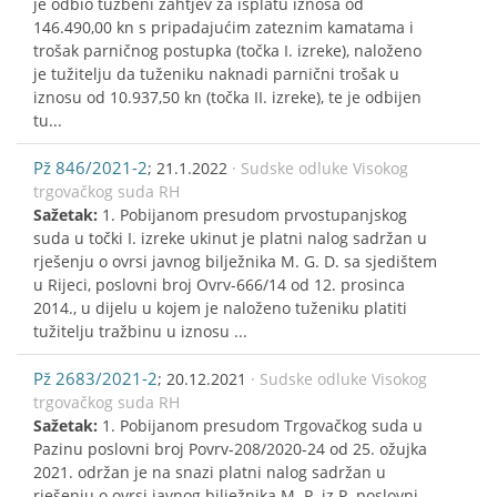
je odbio tužbeni zahtjev za isplatu iznosa od
146.490,00 kn s pripadajućim zateznim kamatama i
trošak parničnog postupka (točka I. izreke), naloženo
je tužitelju da tuženiku naknadi parnični trošak u
iznosu od 10.937,50 kn (točka II. izreke), te je odbijen
tu...
Pž 846/2021-2
; 21.1.2022
· Sudske odluke Visokog
trgovačkog suda RH
Sažetak:
1. Pobijanom presudom prvostupanjskog
suda u točki I. izreke ukinut je platni nalog sadržan u
rješenju o ovrsi javnog bilježnika M. G. D. sa sjedištem
u Rijeci, poslovni broj Ovrv-666/14 od 12. prosinca
2014., u dijelu u kojem je naloženo tuženiku platiti
tužitelju tražbinu u iznosu ...
Pž 2683/2021-2
; 20.12.2021
· Sudske odluke Visokog
trgovačkog suda RH
Sažetak:
1. Pobijanom presudom Trgovačkog suda u
Pazinu poslovni broj Povrv-208/2020-24 od 25. ožujka
2021. održan je na snazi platni nalog sadržan u
rješenju o ovrsi javnog bilježnika M. P. iz P. poslovni