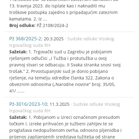
13. travnja 2023. do isplate kao i naknaditi mu
troškove postupka zajedno s pripadajućim zateznim
kamatama. 2. Iz ...
Broj odluke:
PŽ 2108/2024-2
Pž 368/2025-2
; 20.3.2025
· Sudske odluke Visokog
trgovačkog suda RH
Sažetak:
1. Trgovački sud u Zagrebu je pobijanim
rješenjem odlučio: „I Tužba i protutužba u ovoj
pravnoj stvari se odbacuju. II Svaka stranka snosi svoj
trošak.“ 2. Prvostupanjski sud je donio pobijano
rješenje, na temelju odredbe članka 322. Zakona o
obveznim odnosima („Narodne novine“ broj: 35/05,
41/ ......
Pž-3016/2023-10
; 11.3.2025
· Sudske odluke Visokog
trgovačkog suda RH
Sažetak:
1. Pobijanom u izreci označenom presudom
točkom I. izreke prihvaćen je tužbeni zahtjev te se
proglašava nedopuštenom ovrha, odnosno pljenidba i
prijenos zaplijenjenih sredstava tužitelja od strane