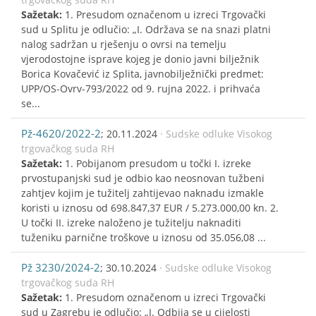
Sažetak:
1. Presudom označenom u izreci Trgovački
sud u Splitu je odlučio: „I. Održava se na snazi platni
nalog sadržan u rješenju o ovrsi na temelju
vjerodostojne isprave kojeg je donio javni bilježnik
Borica Kovačević iz Splita, javnobilježnički predmet:
UPP/OS-Ovrv-793/2022 od 9. rujna 2022. i prihvaća
se...
Pž-4620/2022-2
; 20.11.2024
· Sudske odluke Visokog
trgovačkog suda RH
Sažetak:
1. Pobijanom presudom u točki I. izreke
prvostupanjski sud je odbio kao neosnovan tužbeni
zahtjev kojim je tužitelj zahtijevao naknadu izmakle
koristi u iznosu od 698.847,37 EUR / 5.273.000,00 kn. 2.
U točki II. izreke naloženo je tužitelju naknaditi
tuženiku parnične troškove u iznosu od 35.056,08 ...
Pž 3230/2024-2
; 30.10.2024
· Sudske odluke Visokog
trgovačkog suda RH
Sažetak:
1. Presudom označenom u izreci Trgovački
sud u Zagrebu je odlučio: „I. Odbija se u cijelosti