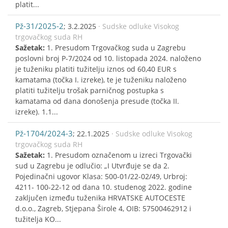
platit...
Pž-31/2025-2
; 3.2.2025
· Sudske odluke Visokog
trgovačkog suda RH
Sažetak:
1. Presudom Trgovačkog suda u Zagrebu
poslovni broj P-7/2024 od 10. listopada 2024. naloženo
je tuženiku platiti tužitelju iznos od 60,40 EUR s
kamatama (točka I. izreke), te je tuženiku naloženo
platiti tužitelju trošak parničnog postupka s
kamatama od dana donošenja presude (točka II.
izreke). 1.1...
Pž-1704/2024-3
; 22.1.2025
· Sudske odluke Visokog
trgovačkog suda RH
Sažetak:
1. Presudom označenom u izreci Trgovački
sud u Zagrebu je odlučio: „I Utvrđuje se da 2.
Pojedinačni ugovor Klasa: 500-01/22-02/49, Urbroj:
4211- 100-22-12 od dana 10. studenog 2022. godine
zaključen između tuženika HRVATSKE AUTOCESTE
d.o.o., Zagreb, Stjepana Širole 4, OIB: 57500462912 i
tužitelja KO...