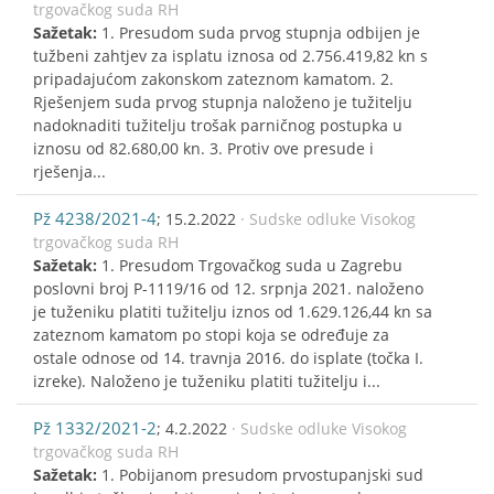
trgovačkog suda RH
Sažetak:
1. Presudom suda prvog stupnja odbijen je
tužbeni zahtjev za isplatu iznosa od 2.756.419,82 kn s
pripadajućom zakonskom zateznom kamatom. 2.
Rješenjem suda prvog stupnja naloženo je tužitelju
nadoknaditi tužitelju trošak parničnog postupka u
iznosu od 82.680,00 kn. 3. Protiv ove presude i
rješenja...
Pž 4238/2021-4
; 15.2.2022
· Sudske odluke Visokog
trgovačkog suda RH
Sažetak:
1. Presudom Trgovačkog suda u Zagrebu
poslovni broj P-1119/16 od 12. srpnja 2021. naloženo
je tuženiku platiti tužitelju iznos od 1.629.126,44 kn sa
zateznom kamatom po stopi koja se određuje za
ostale odnose od 14. travnja 2016. do isplate (točka I.
izreke). Naloženo je tuženiku platiti tužitelju i...
Pž 1332/2021-2
; 4.2.2022
· Sudske odluke Visokog
trgovačkog suda RH
Sažetak:
1. Pobijanom presudom prvostupanjski sud