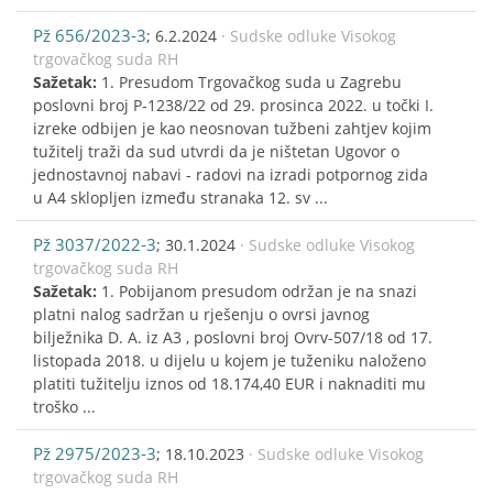
Pž 656/2023-3
; 6.2.2024
· Sudske odluke Visokog
trgovačkog suda RH
Sažetak:
1. Presudom Trgovačkog suda u Zagrebu
poslovni broj P-1238/22 od 29. prosinca 2022. u točki I.
izreke odbijen je kao neosnovan tužbeni zahtjev kojim
tužitelj traži da sud utvrdi da je ništetan Ugovor o
jednostavnoj nabavi - radovi na izradi potpornog zida
u A4 sklopljen između stranaka 12. sv ...
Pž 3037/2022-3
; 30.1.2024
· Sudske odluke Visokog
trgovačkog suda RH
Sažetak:
1. Pobijanom presudom održan je na snazi
platni nalog sadržan u rješenju o ovrsi javnog
bilježnika D. A. iz A3 , poslovni broj Ovrv-507/18 od 17.
listopada 2018. u dijelu u kojem je tuženiku naloženo
platiti tužitelju iznos od 18.174,40 EUR i naknaditi mu
troško ...
Pž 2975/2023-3
; 18.10.2023
· Sudske odluke Visokog
trgovačkog suda RH