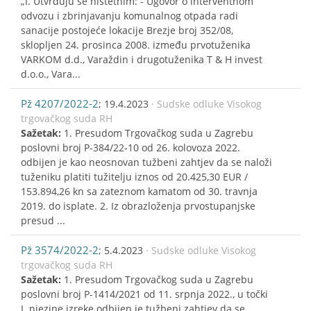
„I. Utvrđuju se ništetnim: - Ugovor o interventnom
odvozu i zbrinjavanju komunalnog otpada radi
sanacije postojeće lokacije Brezje broj 352/08,
sklopljen 24. prosinca 2008. između prvotuženika
VARKOM d.d., Varaždin i drugotuženika T & H invest
d.o.o., Vara...
Pž 4207/2022-2
; 19.4.2023
· Sudske odluke Visokog
trgovačkog suda RH
Sažetak:
1. Presudom Trgovačkog suda u Zagrebu
poslovni broj P-384/22-10 od 26. kolovoza 2022.
odbijen je kao neosnovan tužbeni zahtjev da se naloži
tuženiku platiti tužitelju iznos od 20.425,30 EUR /
153.894,26 kn sa zateznom kamatom od 30. travnja
2019. do isplate. 2. Iz obrazloženja prvostupanjske
presud ...
Pž 3574/2022-2
; 5.4.2023
· Sudske odluke Visokog
trgovačkog suda RH
Sažetak:
1. Presudom Trgovačkog suda u Zagrebu
poslovni broj P-1414/2021 od 11. srpnja 2022., u točki
I. njezine izreke odbijen je tužbeni zahtjev da se