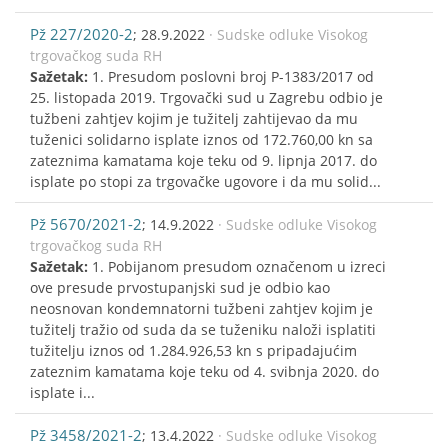
Pž 227/2020-2
; 28.9.2022
· Sudske odluke Visokog
trgovačkog suda RH
Sažetak:
1. Presudom poslovni broj P-1383/2017 od
25. listopada 2019. Trgovački sud u Zagrebu odbio je
tužbeni zahtjev kojim je tužitelj zahtijevao da mu
tuženici solidarno isplate iznos od 172.760,00 kn sa
zateznima kamatama koje teku od 9. lipnja 2017. do
isplate po stopi za trgovačke ugovore i da mu solid...
Pž 5670/2021-2
; 14.9.2022
· Sudske odluke Visokog
trgovačkog suda RH
Sažetak:
1. Pobijanom presudom označenom u izreci
ove presude prvostupanjski sud je odbio kao
neosnovan kondemnatorni tužbeni zahtjev kojim je
tužitelj tražio od suda da se tuženiku naloži isplatiti
tužitelju iznos od 1.284.926,53 kn s pripadajućim
zateznim kamatama koje teku od 4. svibnja 2020. do
isplate i...
Pž 3458/2021-2
; 13.4.2022
· Sudske odluke Visokog