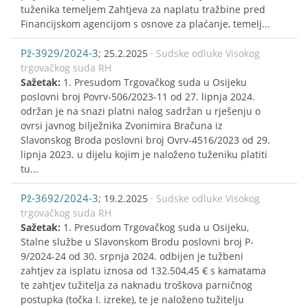
tuženika temeljem Zahtjeva za naplatu tražbine pred
Financijskom agencijom s osnove za plaćanje, temelj...
Pž-3929/2024-3
; 25.2.2025
· Sudske odluke Visokog
trgovačkog suda RH
Sažetak:
1. Presudom Trgovačkog suda u Osijeku
poslovni broj Povrv-506/2023-11 od 27. lipnja 2024.
održan je na snazi platni nalog sadržan u rješenju o
ovrsi javnog bilježnika Zvonimira Bračuna iz
Slavonskog Broda poslovni broj Ovrv-4516/2023 od 29.
lipnja 2023. u dijelu kojim je naloženo tuženiku platiti
tu...
Pž-3692/2024-3
; 19.2.2025
· Sudske odluke Visokog
trgovačkog suda RH
Sažetak:
1. Presudom Trgovačkog suda u Osijeku,
Stalne službe u Slavonskom Brodu poslovni broj P-
9/2024-24 od 30. srpnja 2024. odbijen je tužbeni
zahtjev za isplatu iznosa od 132.504,45 € s kamatama
te zahtjev tužitelja za naknadu troškova parničnog
postupka (točka I. izreke), te je naloženo tužitelju