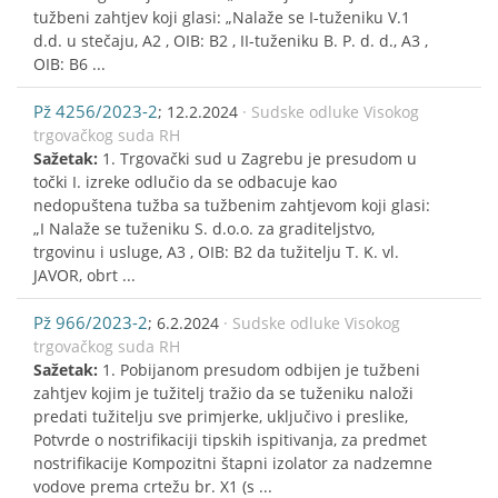
tužbeni zahtjev koji glasi: „Nalaže se I-tuženiku V.1
d.d. u stečaju, A2 , OIB: B2 , II-tuženiku B. P. d. d., A3 ,
OIB: B6 ...
Pž 4256/2023-2
; 12.2.2024
· Sudske odluke Visokog
trgovačkog suda RH
Sažetak:
1. Trgovački sud u Zagrebu je presudom u
točki I. izreke odlučio da se odbacuje kao
nedopuštena tužba sa tužbenim zahtjevom koji glasi:
„I Nalaže se tuženiku S. d.o.o. za graditeljstvo,
trgovinu i usluge, A3 , OIB: B2 da tužitelju T. K. vl.
JAVOR, obrt ...
Pž 966/2023-2
; 6.2.2024
· Sudske odluke Visokog
trgovačkog suda RH
Sažetak:
1. Pobijanom presudom odbijen je tužbeni
zahtjev kojim je tužitelj tražio da se tuženiku naloži
predati tužitelju sve primjerke, uključivo i preslike,
Potvrde o nostrifikaciji tipskih ispitivanja, za predmet
nostrifikacije Kompozitni štapni izolator za nadzemne
vodove prema crtežu br. X1 (s ...