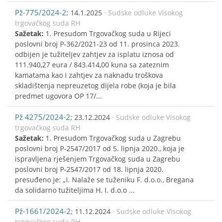
Pž-775/2024-2
; 14.1.2025
· Sudske odluke Visokog
trgovačkog suda RH
Sažetak:
1. Presudom Trgovačkog suda u Rijeci
poslovni broj P-362/2021-23 od 11. prosinca 2023.
odbijen je tužiteljev zahtjev za isplatu iznosa od
111.940,27 eura / 843.414,00 kuna sa zateznim
kamatama kao i zahtjev za naknadu troškova
skladištenja nepreuzetog dijela robe (koja je bila
predmet ugovora OP 17/...
Pž 4275/2024-2
; 23.12.2024
· Sudske odluke Visokog
trgovačkog suda RH
Sažetak:
1. Presudom Trgovačkog suda u Zagrebu
poslovni broj P-2547/2017 od 5. lipnja 2020., koja je
ispravljena rješenjem Trgovačkog suda u Zagrebu
poslovni broj P-2547/2017 od 18. lipnja 2020.
presuđeno je: „I. Nalaže se tuženiku F. d.o.o., Bregana
da solidarno tužiteljima H. I. d.o.o ...
Pž-1661/2024-2
; 11.12.2024
· Sudske odluke Visokog
trgovačkog suda RH