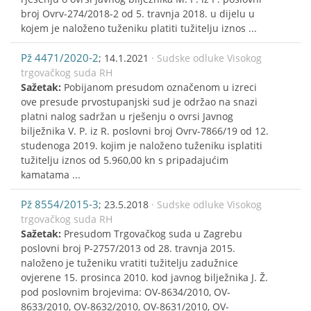
broj Ovrv-274/2018-2 od 5. travnja 2018. u dijelu u
kojem je naloženo tuženiku platiti tužitelju iznos ...
Pž 4471/2020-2
; 14.1.2021
· Sudske odluke Visokog
trgovačkog suda RH
Sažetak:
Pobijanom presudom označenom u izreci
ove presude prvostupanjski sud je održao na snazi
platni nalog sadržan u rješenju o ovrsi Javnog
bilježnika V. P. iz R. poslovni broj Ovrv-7866/19 od 12.
studenoga 2019. kojim je naloženo tuženiku isplatiti
tužitelju iznos od 5.960,00 kn s pripadajućim
kamatama ...
Pž 8554/2015-3
; 23.5.2018
· Sudske odluke Visokog
trgovačkog suda RH
Sažetak:
Presudom Trgovačkog suda u Zagrebu
poslovni broj P-2757/2013 od 28. travnja 2015.
naloženo je tuženiku vratiti tužitelju zadužnice
ovjerene 15. prosinca 2010. kod javnog bilježnika J. Ž.
pod poslovnim brojevima: OV-8634/2010, OV-
8633/2010, OV-8632/2010, OV-8631/2010, OV-