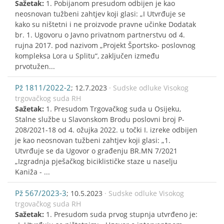
Sažetak:
1. Pobijanom presudom odbijen je kao
neosnovan tužbeni zahtjev koji glasi: „I Utvrđuje se
kako su ništetni i ne proizvode pravne učinke Dodatak
br. 1. Ugovoru o Javno privatnom partnerstvu od 4.
rujna 2017. pod nazivom „Projekt Športsko- poslovnog
kompleksa Lora u Splitu“, zaključen između
prvotužen...
Pž 1811/2022-2
; 12.7.2023
· Sudske odluke Visokog
trgovačkog suda RH
Sažetak:
1. Presudom Trgovačkog suda u Osijeku,
Stalne službe u Slavonskom Brodu poslovni broj P-
208/2021-18 od 4. ožujka 2022. u točki I. izreke odbijen
je kao neosnovan tužbeni zahtjev koji glasi: „1.
Utvrđuje se da Ugovor o građenju BR.MN 7/2021
„Izgradnja pješačkog biciklističke staze u naselju
Kaniža - ...
Pž 567/2023-3
; 10.5.2023
· Sudske odluke Visokog
trgovačkog suda RH
Sažetak:
1. Presudom suda prvog stupnja utvrđeno je: