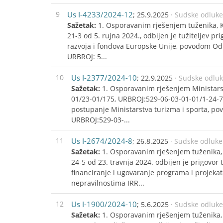
9
Us I-4233/2024-12
; 25.9.2025
· Sudske odluk
Sažetak:
1. Osporavanim rješenjem tuženika, K
21-3 od 5. rujna 2024., odbijen je tužiteljev p
razvoja i fondova Europske Unije, povodom Odl
URBROJ: 5...
10
Us I-2377/2024-10
; 22.9.2025
· Sudske odlu
Sažetak:
1. Osporavanim rješenjem Ministarst
01/23-01/175, URBROJ:529-06-03-01-01/1-24-7 o
postupanje Ministarstva turizma i sporta, po
URBROJ:529-03-...
11
Us I-2674/2024-8
; 26.8.2025
· Sudske odluke
Sažetak:
1. Osporavanim rješenjem tuženika,
24-5 od 23. travnja 2024. odbijen je prigovor 
financiranje i ugovaranje programa i projek
nepravilnostima IRR...
12
Us I-1900/2024-10
; 5.6.2025
· Sudske odluk
Sažetak:
1. Osporavanim rješenjem tuženika,