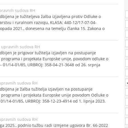
pravnih sudova RH
ijena je tužiteljeva žalba izjavljena protiv Odluke o
ibarstvu i ruralnom razvoju, KLASA: 440-12/17-07-04-
topada 2021., donesena na temelju članka 15. Zakona o
e upravnih sudova RH
ijen je prigovor tužitelja izjavljen na postupanje
je programa i projekata Europske unije, povodom odluke o
- 01/14-01/85, URBROJ: 358-04-21-3648 od 26. srpnja
upravnih sudova RH
ijena je žalba tužitelja izjavljen na postupanje
je programa i projekata Europske unije povodom Odluke o
01/14-01/85, URBROJ: 358-12-23-4914 od 1. lipnja 2023.
upravnih sudova RH
oga 2025., podnio tužbu radi izmjene ugovora Br. 66-2022