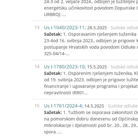
24-3 od 2. veljače 2024., odbijen je tužiteljev
energetsku učinkovitost povodom Dopunske Od
URBROJ: ...
13
Us I-1040/2023-11
; 28.5.2025
· Sudske odlu
Sažetak:
1. Osporavanim rješenjem tuženika 
23-4od 16. svibnja 2023., odbijen je prigovor
postupanje Hrvatskih voda povodom Odluke o u
325-04/14-...
14
Us I-1780/2023-10
; 15.5.2025
· Sudske odlu
Sažetak:
1. Osporenim rješenjem tuženika, Kl
od 19. svibnja 2023. odbijen je prigovor tužit
financiranje i ugovaranje programa i projeka
nepravilnosti IRR01...
15
Us I-1761/2024-4
; 14.5.2025
· Sudske odluke
Sažetak:
1. Tužbom se osporava zakonitost O
na pomorskom dobru donesenu od Općinskog vi
mikrolokacije i djelatnosti pod br. 20., 28., 2
spora. ...