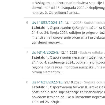
o "Uslugama nadzora nad radovima sanacije i 
dozvolama" od 13. listopada 2022., sklopljen
nabave. 2. Odredbom članka...
6
Us I-1053/2024-12
; 24.11.2025
· Sudske odlu
Sažetak:
1. Osporavanim rješenjem tuženika K
24-6 od 24. lipnja 2024. odbijen je prigovor tuž
financiranje i ugovaranje programa i projekat
utvrđenoj nepravi...
7
Us I-314/2025-8
; 12.11.2025
· Sudske odluke 
Sažetak:
1. Osporavanim rješenjem tuženika, 
24-4 od 4. studenoga 2024., odbijen je prigovor
regionalnog razvoja i fondova europske unije (
bitnim elementim...
8
Us I-1621/2022-10
; 29.10.2025
· Sudske odlu
Sažetak:
1. Osporavanom točkom II. izreke rješe
postupanje središnje agencije za financiranje
povodom izmjene odluke o utvrđenim nepravil
1365 od 26. ožujk...