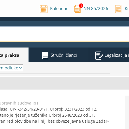
Kalendar
NN
85
/
2026
Ko
ka praksa
Stručni članci
Legalizacija
 upravnih sudova RH
asa: UP-I-342/34/23-01/1, Urbroj: 3231/2023 od 12.
šteno je rješenje tuženika Urbroj 2548/2023 od 31.
ren red plovidbe na liniji bez obveze javne usluge Zadar-