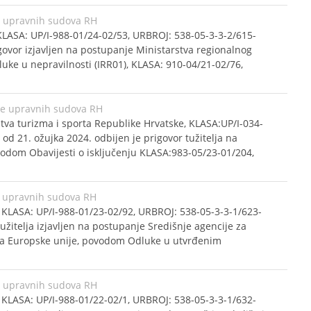
e upravnih sudova RH
LASA: UP/I-988-01/24-02/53, URBROJ: 538-05-3-3-2/615-
rigovor izjavljen na postupanje Ministarstva regionalnog
uke u nepravilnosti (IRR01), KLASA: 910-04/21-02/76,
ke upravnih sudova RH
va turizma i sporta Republike Hrvatske, KLASA:UP/I-034-
d 21. ožujka 2024. odbijen je prigovor tužitelja na
vodom Obavijesti o isključenju KLASA:983-05/23-01/204,
 upravnih sudova RH
 KLASA: UP/I-988-01/23-02/92, URBROJ: 538-05-3-3-1/623-
tužitelja izjavljen na postupanje Središnje agencije za
ata Europske unije, povodom Odluke u utvrđenim
e upravnih sudova RH
 KLASA: UP/I-988-01/22-02/1, URBROJ: 538-05-3-3-1/632-