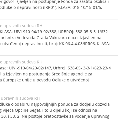
 prigovor izjavljen na postupanje Fonda za zaštitu okoliša i
luke o nepravilnosti (IRR01), KLASA: 018-10/15-01/5,
ke upravnih sudova RH
KLASA: UP/I-910-04/19-02/388, URBROJ: 538-05-3-3-1/632-
 korisnika Vodovoda Grada Vukovara d.o.o. izjavljen na
tvrđenoj nepravilnosti, broj: KK.06.4.4.08/IRR06, KLASA:
ke upravnih sudova RH
asa: UP/I-910-04/20-02/147, Urbroj: 538-05- 3-3-1/623-23-4
elja izjavljen na postupanje Središnje agencije za
ta Europske unije u povodu Odluke o utvrđenoj
 upravnih sudova RH
dluke o odabiru najpovoljnijih ponuda za dodjelu dozvola
jeća Općine Seget, i to u dijelu koji se odnosi na
9., 30. i 33. 2. Ne postoje pretpostavke za vođenje upravnog