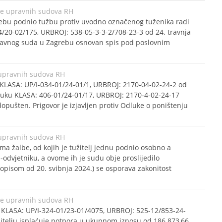
ke upravnih sudova RH
rebu podnio tužbu protiv uvodno označenog tuženika radi
4/20-02/175, URBROJ: 538-05-3-3-2/708-23-3 od 24. travnja
ravnog suda u Zagrebu osnovan spis pod poslovnim
upravnih sudova RH
KLASA: UP/I-034-01/24-01/1, URBROJ: 2170-04-02-24-2 od
dluku KLASA: 406-01/24-01/17, URBROJ: 2170-4-02-24-17
dopušten. Prigovor je izjavljen protiv Odluke o poništenju
upravnih sudova RH
a žalbe, od kojih je tužitelj jednu podnio osobno a
vjetniku, a ovome ih je sudu obje proslijedilo
dopisom od 20. svibnja 2024.) se osporava zakonitost
ke upravnih sudova RH
 KLASA: UP/I-324-01/23-01/4075, URBROJ: 525-12/853-24-
užitelju isplaćuje potpora u ukupnom iznosu od 186.873,66