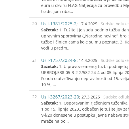
eura u okviru FLAG Natječaja za provedbu Mjer
tradicijom riba...
20
Us I-1381/2025-2
; 17.4.2025
· Sudske odluke
Sažetak:
1. Tužitelj je sudu podnio tužbu dan
upravnim sporovima („Narodne novine“, broj:
tužbe i činjenicama koje su mu poznate. 3. K
vodi u predm...
21
Us I-1757/2024-8
; 14.4.2025
· Sudske odluke
Sažetak:
1. U pravovremenoj tužbi podnijetoj 
URBROJ:538-05-3-2-2/582-24-4 od 05.lipnja 20
Fonda o utvrđivanju nepravilnosti od 15. velj
10 %; ...
22
Us I-3267/2023-20
; 27.3.2025
· Sudske odlu
Sažetak:
1. Osporavanim rješenjem tuženika,
1 od 15. lipnja 2023., odbačen je tužiteljev 
V-l/20 donesene u postupku javne nabave stro
mreže na po...