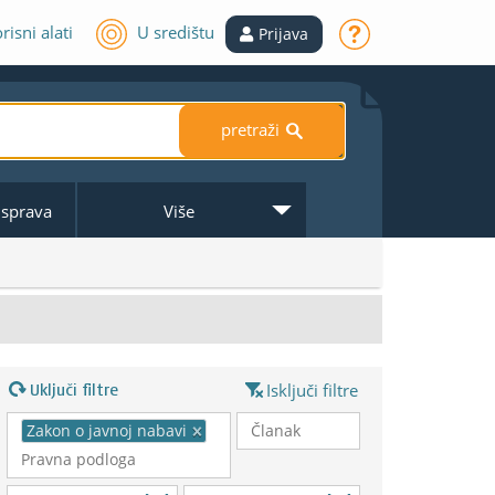
risni alati
U središtu
Prijava
pretraži
S
 isprava
Više
Uključi filtre
Isključi filtre
Zakon o javnoj nabavi
×