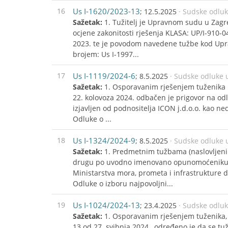
16
Us I-1620/2023-13
; 12.5.2025
· Sudske odlu
Sažetak:
1. Tužitelj je Upravnom sudu u Zag
ocjene zakonitosti rješenja KLASA: UP/I-910-0
2023. te je povodom navedene tužbe kod Up
brojem: Us I-1997...
17
Us I-1119/2024-6
; 8.5.2025
· Sudske odluke 
Sažetak:
1. Osporavanim rješenjem tuženika 
22. kolovoza 2024. odbačen je prigovor na o
izjavljen od podnositelja ICON j.d.o.o. kao ne
Odluke o ...
18
Us I-1324/2024-9
; 8.5.2025
· Sudske odluke 
Sažetak:
1. Predmetnim tužbama (naslovljenim
drugu po uvodno imenovano opunomoćeniku-od
Ministarstva mora, prometa i infrastrukture 
Odluke o izboru najpovoljni...
19
Us I-1024/2024-13
; 23.4.2025
· Sudske odlu
Sažetak:
1. Osporavanim rješenjem tuženika,
13 od 27. svibnja 2024., određeno je da se t