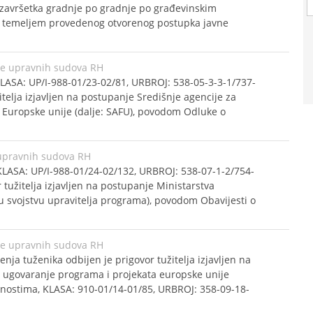
završetka gradnje po gradnje po građevinskim
og temeljem provedenog otvorenog postupka javne
ke upravnih sudova RH
LASA: UP/I-988-01/23-02/81, URBROJ: 538-05-3-3-1/737-
itelja izjavljen na postupanje Središnje agencije za
a Europske unije (dalje: SAFU), povodom Odluke o
upravnih sudova RH
KLASA: UP/I-988-01/24-02/132, URBROJ: 538-07-1-2/754-
 tužitelja izjavljen na postupanje Ministarstva
u svojstvu upravitelja programa), povodom Obavijesti o
ke upravnih sudova RH
nja tuženika odbijen je prigovor tužitelja izjavljen na
 i ugovaranje programa i projekata europske unije
nostima, KLASA: 910-01/14-01/85, URBROJ: 358-09-18-