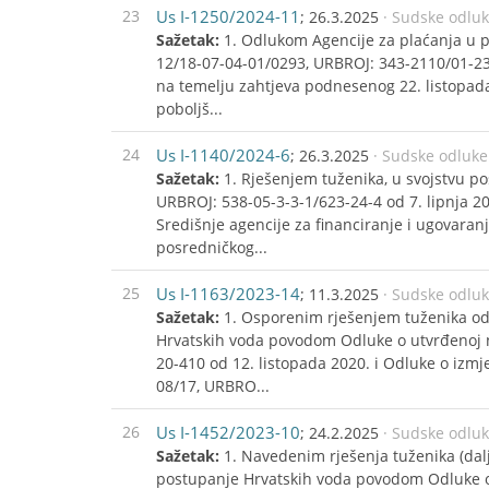
23
Us I-1250/2024-11
; 26.3.2025
· Sudske odlu
Sažetak:
1. Odlukom Agencije za plaćanja u po
12/18-07-04-01/0293, URBROJ: 343-2110/01-23-
na temelju zahtjeva podnesenog 22. listopada
poboljš...
24
Us I-1140/2024-6
; 26.3.2025
· Sudske odluke
Sažetak:
1. Rješenjem tuženika, u svojstvu po
URBROJ: 538-05-3-3-1/623-24-4 od 7. lipnja 202
Središnje agencije za financiranje i ugovaran
posredničkog...
25
Us I-1163/2023-14
; 11.3.2025
· Sudske odlu
Sažetak:
1. Osporenim rješenjem tuženika odbi
Hrvatskih voda povodom Odluke o utvrđenoj n
20-410 od 12. listopada 2020. i Odluke o izmj
08/17, URBRO...
26
Us I-1452/2023-10
; 24.2.2025
· Sudske odlu
Sažetak:
1. Navedenim rješenja tuženika (dalj
postupanje Hrvatskih voda povodom Odluke o 