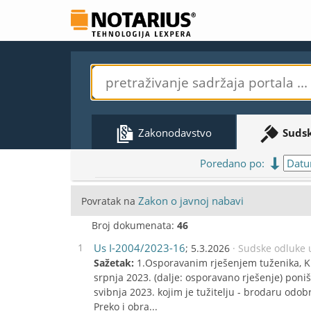
Zakonodavstvo
Suds
Poredano po:
Zakon o javnoj nabavi
Povratak na
Broj dokumenata:
46
1
Us I-2004/2023-16
; 5.3.2026
· Sudske odluke
Sažetak:
1.Osporavanim rješenjem tuženika, Kl
srpnja 2023. (dalje: osporavano rješenje) poni
svibnja 2023. kojim je tužitelju - brodaru odob
Preko i obra...