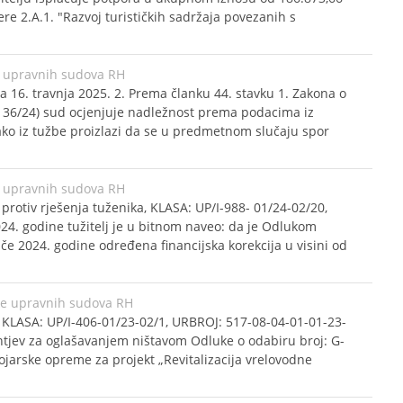
e 2.A.1. "Razvoj turističkih sadržaja povezanih s
 upravnih sudova RH
a 16. travnja 2025. 2. Prema članku 44. stavku 1. Zakona o
 36/24) sud ocjenjuje nadležnost prema podacima iz
ako iz tužbe proizlazi da se u predmetnom slučaju spor
 upravnih sudova RH
protiv rješenja tuženika, KLASA: UP/I-988- 01/24-02/20,
24. godine tužitelj je u bitnom naveo: da je Odlukom
ače 2024. godine određena financijska korekcija u visini od
ke upravnih sudova RH
 KLASA: UP/I-406-01/23-02/1, URBROJ: 517-08-04-01-01-23-
zahtjev za oglašavanjem ništavom Odluke o odabiru broj: G-
jarske opreme za projekt „Revitalizacija vrelovodne