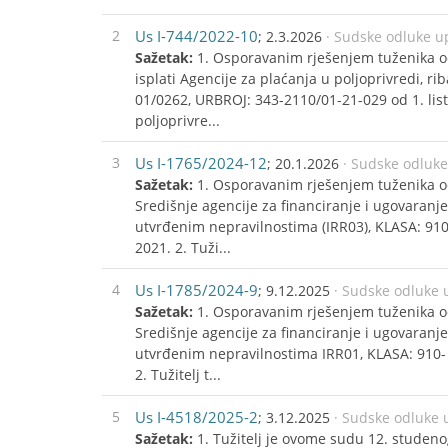
2
Us I-744/2022-10
; 2.3.2026
· Sudske odluke u
Sažetak:
1. Osporavanim rješenjem tuženika odb
isplati Agencije za plaćanja u poljoprivredi, r
01/0262, URBROJ: 343-2110/01-21-029 od 1. lis
poljoprivre...
3
Us I-1765/2024-12
; 20.1.2026
· Sudske odluk
Sažetak:
1. Osporavanim rješenjem tuženika odb
Središnje agencije za financiranje i ugovaran
utvrđenim nepravilnostima (IRR03), KLASA: 910
2021. 2. Tuži...
4
Us I-1785/2024-9
; 9.12.2025
· Sudske odluke 
Sažetak:
1. Osporavanim rješenjem tuženika odb
Središnje agencije za financiranje i ugovaran
utvrđenim nepravilnostima IRR01, KLASA: 910- 
2. Tužitelj t...
5
Us I-4518/2025-2
; 3.12.2025
· Sudske odluke 
Sažetak:
1. Tužitelj je ovome sudu 12. studen