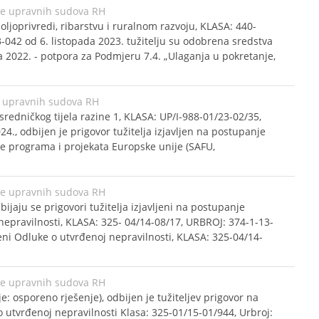
ke upravnih sudova RH
ljoprivredi, ribarstvu i ruralnom razvoju, KLASA: 440-
042 od 6. listopada 2023. tužitelju su odobrena sredstva
 2022. - potpora za Podmjeru 7.4. „Ulaganja u pokretanje,
 upravnih sudova RH
sredničkog tijela razine 1, KLASA: UP/I-988-01/23-02/35,
4., odbijen je prigovor tužitelja izjavljen na postupanje
je programa i projekata Europske unije (SAFU,
ke upravnih sudova RH
jaju se prigovori tužitelja izjavljeni na postupanje
epravilnosti, KLASA: 325- 04/14-08/17, URBROJ: 374-1-13-
eni Odluke o utvrđenoj nepravilnosti, KLASA: 325-04/14-
ke upravnih sudova RH
e: osporeno rješenje), odbijen je tužiteljev prigovor na
utvrđenoj nepravilnosti Klasa: 325-01/15-01/944, Urbroj: