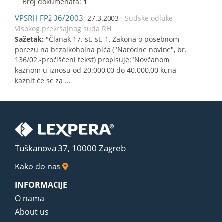
Broj dokumenata:
1
VPSRH FPž 36/2003
; 27.3.2003
· Sudske odluke
Visokog prekršajnog suda RH
Sažetak:
"Članak 17. st. st. 1. Zakona o posebnom
porezu na bezalkoholna pića ("Narodne novine", br.
136/02.-pročišćeni tekst) propisuje:"Novčanom
kaznom u iznosu od 20.000,00 do 40.000,00 kuna
kaznit će se za ...
Tuškanova 37, 10000 Zagreb
Kako do nas
INFORMACIJE
O nama
About us