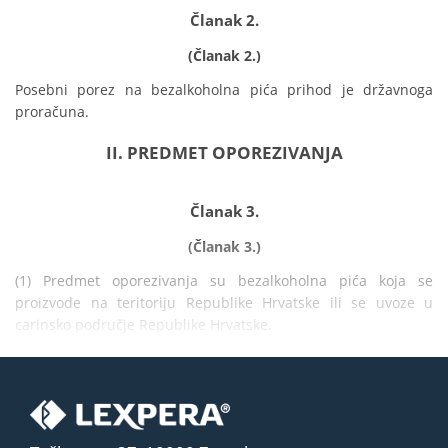
Članak 2.
(Članak 2.)
Posebni porez na bezalkoholna pića prihod je državnoga 
proračuna.
II. PREDMET OPOREZIVANJA
Članak 3.
(Članak 3.)
(1) Predmet oporezivanja su bezalkoholna pića koja se 
proizvode na teritoriju Republike Hrvatske ili se uvoze u 
carinsko područje Republike Hrvatske.