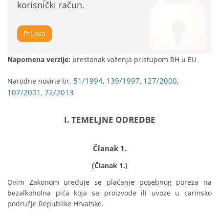
korisnički račun.
Prijava
Napomena verzije:
prestanak važenja pristupom RH u EU
51/1994
139/1997
127/2000
Narodne novine br.
,
,
,
107/2001
72/2013
,
I. TEMELJNE ODREDBE
Članak 1.
(Članak 1.)
Ovim Zakonom uređuje se plaćanje posebnog poreza na 
bezalkoholna pića koja se proizvode ili uvoze u carinsko 
područje Republike Hrvatske.