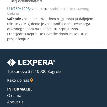
Broj dokumenata:
1
U-I/769/1998
; 29.9.2010
· Sudske odluke Ustavnog
suda RH
Sažetak:
Zakon o mirovinskom osiguranju (u daljnjem
tekstu: ZOMO) donio je Zastupnički dom Hrvatskoga
državnog sabora na sjednici 10. srpnja 1998.
Predsjednik Republike Hrvatske donio je Odluku o
proglašenju Z ...
Tuškanova 37, 10000 Zagreb
Kako do nas
INFORMACIJE
O nama
About us