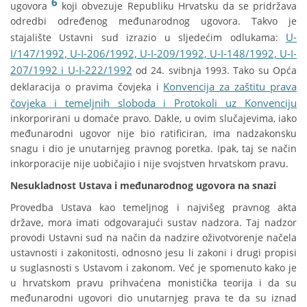
6
ugovora
koji obvezuje Republiku Hrvatsku da se pridržava
odredbi određenog međunarodnog ugovora. Takvo je
U-
stajalište Ustavni sud izrazio u sljedećim odlukama:
I/147/1992, U-I-206/1992, U-I-209/1992, U-I-148/1992, U-I-
207/1992 i U-I-222/1992
od 24. svibnja 1993. Tako su Opća
Konvencija za zaštitu prava
deklaracija o pravima čovjeka i
čovjeka i temeljnih sloboda i Protokoli uz Konvenciju
inkorporirani u domaće pravo. Dakle, u ovim slučajevima, iako
međunarodni ugovor nije bio ratificiran, ima nadzakonsku
snagu i dio je unutarnjeg pravnog poretka. Ipak, taj se način
inkorporacije nije uobičajio i nije svojstven hrvatskom pravu.
Nesukladnost Ustava i međunarodnog ugovora na snazi
Provedba Ustava kao temeljnog i najvišeg pravnog akta
države, mora imati odgovarajući sustav nadzora. Taj nadzor
provodi Ustavni sud na način da nadzire oživotvorenje načela
ustavnosti i zakonitosti, odnosno jesu li zakoni i drugi propisi
u suglasnosti s Ustavom i zakonom. Već je spomenuto kako je
u hrvatskom pravu prihvaćena monistička teorija i da su
međunarodni ugovori dio unutarnjeg prava te da su iznad