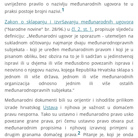
uvriježeno pravilo o nazivlju međunarodnih ugovora te u
1
praksi postoje brojni nazivi.
Zakon o sklapanju i izvršavanju međunarodnih ugovora
čl. 2. st. 1.
("Narodne novine" br. 28/96.) u
propisuje sljedeću
definiciju: „Međunarodni ugovor je sporazum - utemeljen na
sukladnom očitovanju najmanje dvaju međunarodnopravnih
subjekata - koji je uređen međunarodnim pravom i koji je u
pisanom obliku, bez obzira na to je li sadržan u jedinstvenoj
ispravi ili u dvjema ili više međusobno povezanih isprava i
neovisno o njegovu nazivu, kojega Republika Hrvatska sklapa s
jednom ili više država, jednom ili više međunarodnih
organizacija odnosno jednim ili više ostalih
međunarodnopravnih subjekata.“
Međunarodni dokumenti bili su orijentir i ishodište prilikom
Ustava
izrade hrvatskog
i njihova je važnost u domaćem
pravu nesporna. Tako su ustavno i međunarodno pravo usko
povezane grane prava, pri čemu ustavno pravo otvara put
međunarodnim propisima i njihovoj izravnoj primjeni u
2
drugim granama domaćeg prava.
Pitanje je, koji je onda