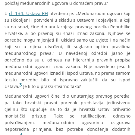
položaj međunarodnih ugovora u domaćem pravu?
čl. 134. Ustava RH
U
utvrđeno je: „Međunarodni ugovori koji
su sklopljeni i potvrđeni u skladu s Ustavom i objavljeni, a koji
su na snazi, čine dio unutarnjega pravnog poretka Republike
Hrvatske, a po pravnoj su snazi iznad zakona. Njihove se
odredbe mogu mijenjati ili ukidati samo uz uvjete i na način
koji su u njima utvrđeni, ili suglasno općim pravilima
međunarodnog prava.“ U navedenoj odredbi jasno je
određeno da su u odnosu na hijerarhiju pravnih propisa
međunarodni ugovori iznad zakona. Nije navedeno jesu li
međunarodni ugovori iznad ili ispod Ustava, no prema samom
tekstu odredbe bilo bi ispravno zaključiti da su ispod
3
Ustava.
Je li to u praksi stvarno tako?
Međunarodni ugovori čine 'dio unutarnjeg pravnog poretka'
pa tako hrvatski pravni poredak predstavlja jedinstvenu
cjelinu što upućuje na to da je hrvatski Ustav prihvatio
monistički pristup. Tako se ratifikacijom, odnosno
potvrđivanjem, međunarodnim ugovorima osigurava
neposredna primjena, bez potrebe donošenja dodatnih
4