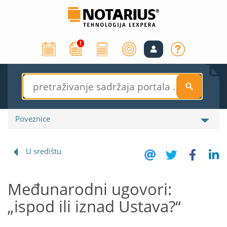
S
Poveznice
U središtu
Međunarodni ugovori:
„ispod ili iznad Ustava?“