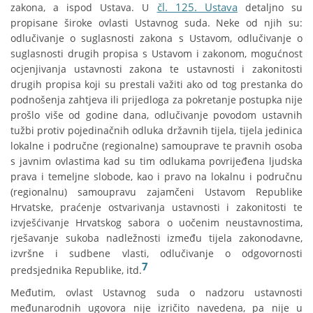
čl. 125. Ustava
zakona, a ispod Ustava. U
detaljno su
propisane široke ovlasti Ustavnog suda. Neke od njih su:
odlučivanje o suglasnosti zakona s Ustavom, odlučivanje o
suglasnosti drugih propisa s Ustavom i zakonom, mogućnost
ocjenjivanja ustavnosti zakona te ustavnosti i zakonitosti
drugih propisa koji su prestali važiti ako od tog prestanka do
podnošenja zahtjeva ili prijedloga za pokretanje postupka nije
prošlo više od godine dana, odlučivanje povodom ustavnih
tužbi protiv pojedinačnih odluka državnih tijela, tijela jedinica
lokalne i područne (regionalne) samouprave te pravnih osoba
s javnim ovlastima kad su tim odlukama povrijeđena ljudska
prava i temeljne slobode, kao i pravo na lokalnu i područnu
(regionalnu) samoupravu zajamčeni Ustavom Republike
Hrvatske, praćenje ostvarivanja ustavnosti i zakonitosti te
izvješćivanje Hrvatskog sabora o uočenim neustavnostima,
rješavanje sukoba nadležnosti između tijela zakonodavne,
izvršne i sudbene vlasti, odlučivanje o odgovornosti
7
predsjednika Republike, itd.
Međutim, ovlast Ustavnog suda o nadzoru ustavnosti
međunarodnih ugovora nije izričito navedena, pa nije u