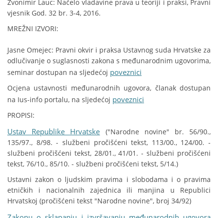
Zvonimir Lauc: Načelo vladavine prava u teoriji i praksi, Pravni
vjesnik God. 32 br. 3-4, 2016.
MREŽNI IZVORI:
Jasne Omejec: Pravni okvir i praksa Ustavnog suda Hrvatske za
odlučivanje o suglasnosti zakona s međunarodnim ugovorima,
poveznici
seminar dostupan na sljedećoj
Ocjena ustavnosti međunarodnih ugovora, članak dostupan
poveznici
na Ius-info portalu, na sljedećoj
PROPISI:
Ustav Republike Hrvatske
("Narodne novine" br. 56/90.,
135/97., 8/98. - službeni pročišćeni tekst, 113/00., 124/00. -
službeni pročišćeni tekst, 28/01., 41/01. - službeni pročišćeni
tekst, 76/10., 85/10. - službeni pročišćeni tekst, 5/14.)
Ustavni zakon o ljudskim pravima i slobodama i o pravima
etničkih i nacionalnih zajednica ili manjina u Republici
Hrvatskoj (pročišćeni tekst "Narodne novine", broj 34/92)
Zakonu o sklapanju i izvršavanju međunarodnih ugovora