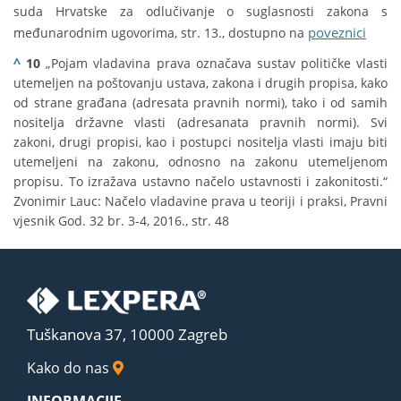
suda Hrvatske za odlučivanje o suglasnosti zakona s
poveznici
međunarodnim ugovorima, str. 13., dostupno na
^
10
„Pojam vladavina prava označava sustav političke vlasti
utemeljen na poštovanju ustava, zakona i drugih propisa, kako
od strane građana (adresata pravnih normi), tako i od samih
nositelja državne vlasti (adresanata pravnih normi). Svi
zakoni, drugi propisi, kao i postupci nositelja vlasti imaju biti
utemeljeni na zakonu, odnosno na zakonu utemeljenom
propisu. To izražava ustavno načelo ustavnosti i zakonitosti.“
Zvonimir Lauc: Načelo vladavine prava u teoriji i praksi, Pravni
vjesnik God. 32 br. 3-4, 2016., str. 48
Tuškanova 37, 10000 Zagreb
Kako do nas
INFORMACIJE