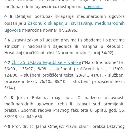
poveznici
međunarodnim ugovorima, dostupno na
^
5
Detaljan postupak sklapanja međunarodnih ugovora
Zakonu o sklapanju i izvršavanju međunarodnih
opisan je u
ugovora
("Narodne novine" br. 28/96.)
^
6
Ustavni zakon o ljudskim pravima i slobodama i o pravima
etničkih i nacionalnih zajednica ili manjina u Republici
Hrvatskoj (pročišćeni tekst "Narodne novine", broj 34/92)
^
Čl. 125. Ustava Republike Hrvatske
7
("Narodne novine" br.
56/90., 135/97., 8/98. - službeni pročišćeni tekst, 113/00.,
124/00. - službeni pročišćeni tekst, 28/01., 41/01. - službeni
pročišćeni tekst, 76/10., 85/10. - službeni pročišćeni tekst,
5/14.)
^
8
Jurica Bakmaz, mag. iur.: O nadzoru ustavnosti
međunarodnih ugovora: treba li Ustavni sud promijeniti
praksu? Zbornik radova Pravnog fakulteta u Splitu, god. 56,
3/2019, str. 649-666
^
9
Prof. dr. sc. Jasna Omejec: Pravni okvir i praksa Ustavnog