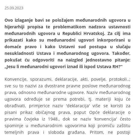
25.09.2023
Ovo izlaganje bavi se položajem međunarodnih ugovora u
hijerarhiji propisa te problematikom nadzora ustavnosti
međunarodnih ugovora u Republici Hrvatskoj. Za cilj ima
prikazati kako su međunarodni ugovori inkorporirani u
domaće pravo i kako Ustavni sud postupa u slučaju
nesukladnosti Ustava i međunarodnog ugovora. Također,
pokušat ću odgovoriti na naizgled jednostavno pitanje:
„Jesu li međunarodni ugovori iznad ili ispod Ustava RH?“
Konvencije, sporazumi, deklaracije, akti, povelje, protokoli..;
sve su to nazivi za dvostrane pravne poslove međunarodnog
prava, odnosno međunarodne ugovore. Naziv međunarodnog
ugovora određuje se prema potrebi, tj. materiji koju će
obrađivati, primjerice naziv 'deklaracija' više se koristi za
pisani prikaz običajnog prava, poput Opće deklaracije o
pravima čovjeka iz 1948., dok se naziv 'konvencija' često
spominje u međunarodnim ugovorima koji promiču zaštitu
temeljnih prava i sloboda građana. Pritom, ne postoji