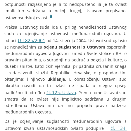
potpunosti razjašnjeno je li to nedopušteno ili je ta ovlast
implicitno sadržana u nekoj drugoj, Ustavom propisanoj
8
ustavnosudskoj ovlasti.
Praksa Ustavnog suda ide u prilog nenadležnosti Ustavnog
suda za ocjenjivanje ustavnosti međunarodnih ugovora. U
U-I-825/2001
odluci
od 14. siječnja 2004. Ustavni sud oglasio
se nenadležnim za
ocjenu suglasnosti s Ustavom
osporenih
međunarodnih ugovora (ugovori između Svete stolice i RH: o
pravnim pitanjima, o suradnji na području odgoja i kulture, o
dušebrižništvu katoličkih vjernika, pripadnika oružanih snaga
i redarstvenih službi Republike Hrvatske, o gospodarskim
pitanjima) i njihovo
ukidanje
. U obrazloženju Ustavni sud
ukratko navodi da ta ovlast ne spada u njegov opseg
čl. 125. Ustava
nadležnosti određen
. Prema tome Ustavni sud
smatra da ta ovlast nije implicitno sadržana u drugim
odredbama Ustava niti da mu pripada pravo nadzora
međunarodnih ugovora.
Da je ocjenjivanje suglasnosti međunarodnih ugovora s
čl. 134.
Ustavom izvan ustavnosudskih ovlasti podupire i