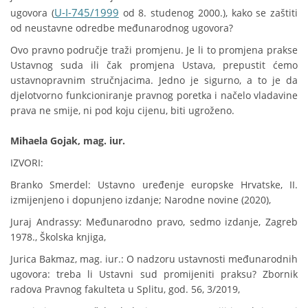
U-I-745/1999
ugovora (
od 8. studenog 2000.), kako se zaštiti
od neustavne odredbe međunarodnog ugovora?
Ovo pravno područje traži promjenu. Je li to promjena prakse
Ustavnog suda ili čak promjena Ustava, prepustit ćemo
ustavnopravnim stručnjacima. Jedno je sigurno, a to je da
djelotvorno funkcioniranje pravnog poretka i načelo vladavine
prava ne smije, ni pod koju cijenu, biti ugroženo.
Mihaela Gojak,
mag. iur.
IZVORI:
Branko Smerdel: Ustavno uređenje europske Hrvatske, II.
izmijenjeno i dopunjeno izdanje; Narodne novine (2020),
Juraj Andrassy: Međunarodno pravo, sedmo izdanje, Zagreb
1978., Školska knjiga,
Jurica Bakmaz, mag. iur.: O nadzoru ustavnosti međunarodnih
ugovora: treba li Ustavni sud promijeniti praksu? Zbornik
radova Pravnog fakulteta u Splitu, god. 56, 3/2019,