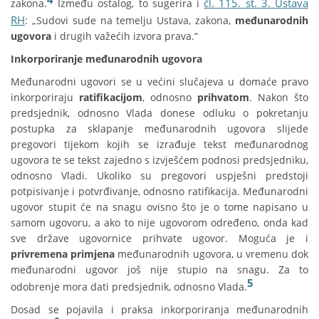
čl. 115. st. 3. Ustava
zakona.
Između ostalog, to sugerira i
RH
: „Sudovi sude na temelju Ustava, zakona,
međunarodnih
ugovora
i drugih važećih izvora prava.“
Inkorporiranje međunarodnih ugovora
Međunarodni ugovori se u većini slučajeva u domaće pravo
inkorporiraju
ratifikacijom
, odnosno
prihvatom
. Nakon što
predsjednik, odnosno Vlada donese odluku o pokretanju
postupka za sklapanje međunarodnih ugovora slijede
pregovori tijekom kojih se izrađuje tekst međunarodnog
ugovora te se tekst zajedno s izvješćem podnosi predsjedniku,
odnosno Vladi. Ukoliko su pregovori uspješni predstoji
potpisivanje i potvrđivanje, odnosno ratifikacija. Međunarodni
ugovor stupit će na snagu ovisno što je o tome napisano u
samom ugovoru, a ako to nije ugovorom određeno, onda kad
sve države ugovornice prihvate ugovor. Moguća je i
privremena primjena
međunarodnih ugovora, u vremenu dok
međunarodni ugovor još nije stupio na snagu. Za to
5
odobrenje mora dati predsjednik, odnosno Vlada.
Dosad se pojavila i praksa inkorporiranja međunarodnih