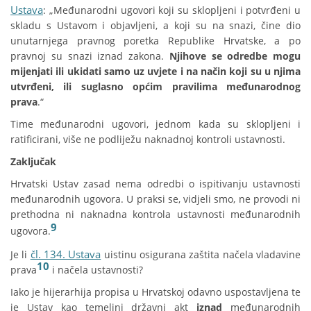
Ustava
: „Međunarodni ugovori koji su sklopljeni i potvrđeni u
skladu s Ustavom i objavljeni, a koji su na snazi, čine dio
unutarnjega pravnog poretka Republike Hrvatske, a po
pravnoj su snazi iznad zakona.
Njihove se odredbe mogu
mijenjati ili ukidati samo uz uvjete i na način koji su u njima
utvrđeni, ili suglasno općim pravilima međunarodnog
prava
.“
Time međunarodni ugovori, jednom kada su sklopljeni i
ratificirani, više ne podliježu naknadnoj kontroli ustavnosti.
Zaključak
Hrvatski Ustav zasad nema odredbi o ispitivanju ustavnosti
međunarodnih ugovora. U praksi se, vidjeli smo, ne provodi ni
prethodna ni naknadna kontrola ustavnosti međunarodnih
9
ugovora.
čl. 134. Ustava
Je li
uistinu osigurana zaštita načela vladavine
10
prava
i načela ustavnosti?
Iako je hijerarhija propisa u Hrvatskoj odavno uspostavljena te
je Ustav kao temeljni državni akt
iznad
međunarodnih