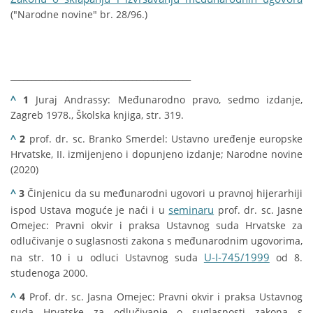
("Narodne novine" br. 28/96.)
___________________________________________
^
1
Juraj Andrassy: Međunarodno pravo, sedmo izdanje,
Zagreb 1978., Školska knjiga, str. 319.
^
2
prof. dr. sc. Branko Smerdel: Ustavno uređenje europske
Hrvatske, II. izmijenjeno i dopunjeno izdanje; Narodne novine
(2020)
^
3
Činjenicu da su međunarodni ugovori u pravnoj hijerarhiji
seminaru
ispod Ustava moguće je naći i u
prof. dr. sc. Jasne
Omejec: Pravni okvir i praksa Ustavnog suda Hrvatske za
odlučivanje o suglasnosti zakona s međunarodnim ugovorima,
U-I-745/1999
na str. 10 i u odluci Ustavnog suda
od 8.
studenoga 2000.
^
4
Prof. dr. sc. Jasna Omejec: Pravni okvir i praksa Ustavnog
suda Hrvatske za odlučivanje o suglasnosti zakona s