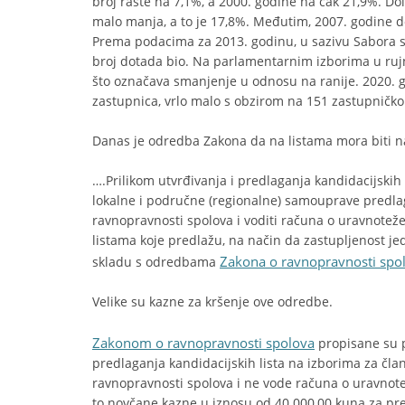
broj raste na 7,1%, a 2000. godine na čak 21,9%. D
malo manja, a to je 17,8%. Međutim, 2007. godine do
Prema podacima za 2013. godinu, u sazivu Sabora su
broj dotada bio. Na parlamentarnim izborima u ruj
što označava smanjenje u odnosu na ranije. 2020. go
zastupnica, vrlo malo s obzirom na 151 zastupničko
Danas je odredba Zakona da na listama mora biti 
….Prilikom utvrđivanja i predlaganja kandidacijskih 
lokalne i područne (regionalne) samouprave predlaga
ravnopravnosti spolova i voditi računa o uravnotež
listama koje predlažu, na način da zastupljenost je
Zakona o ravnopravnosti spo
skladu s odredbama
Velike su kazne za kršenje ove odredbe.
Zakonom o ravnopravnosti spolova
propisane su pr
predlaganja kandidacijskih lista na izborima za član
ravnopravnosti spolova i ne vode računa o uravnote
to novčane kazne u iznosu od 40.000,00 kuna za pred