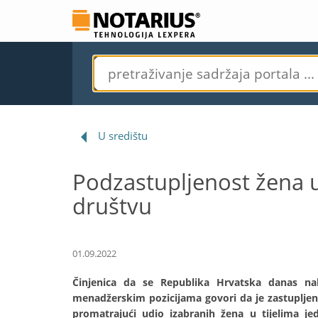
U središtu
Podzastupljenost žena u 
društvu
01.09.2022
Činjenica da se Republika Hrvatska danas nala
menadžerskim pozicijama govori da je zastupljen
promatrajući udio izabranih žena u tijelima je