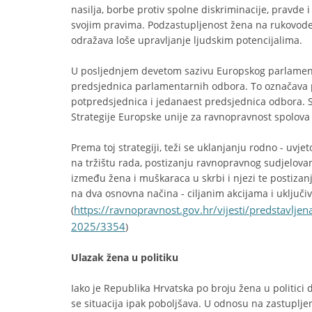
nasilja, borbe protiv spolne diskriminacije, pravde i
svojim pravima. Podzastupljenost žena na rukovodeć
odražava loše upravljanje ljudskim potencijalima.
U posljednjem devetom sazivu Europskog parlament
predsjednica parlamentarnih odbora. To označava p
potpredsjednica i jedanaest predsjednica odbora. 
Strategije Europske unije za ravnopravnost spolova 
Prema toj strategiji, teži se uklanjanju rodno - uvje
na tržištu rada, postizanju ravnopravnog sudjelovan
između žena i muškaraca u skrbi i njezi te postizanje
na dva osnovna načina - ciljanim akcijama i uključi
https://ravnopravnost.gov.hr/vijesti/predstavlje
(
2025/3354
)
Ulazak žena u politiku
Iako je Republika Hrvatska po broju žena u politici
se situacija ipak poboljšava. U odnosu na zastupl