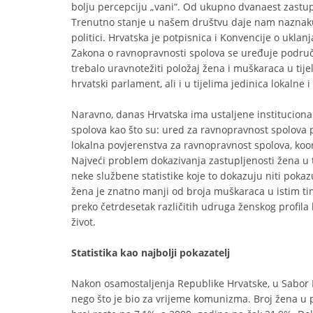
bolju percepciju „vani“. Od ukupno dvanaest zastu
Trenutno stanje u našem društvu daje nam naznaku 
politici. Hrvatska je potpisnica i Konvencije o uklan
Zakona o ravnopravnosti spolova se uređuje područje
trebalo uravnotežiti položaj žena i muškaraca u tije
hrvatski parlament, ali i u tijelima jedinica lokalne
Naravno, danas Hrvatska ima ustaljene institucion
spolova kao što su: ured za ravnopravnost spolova p
lokalna povjerenstva za ravnopravnost spolova, koo
Najveći problem dokazivanja zastupljenosti žena u ti
neke službene statistike koje to dokazuju niti pokazu
žena je znatno manji od broja muškaraca u istim ti
preko četrdesetak različitih udruga ženskog profila ko
život.
Statistika kao najbolji pokazatelj
Nakon osamostaljenja Republike Hrvatske, u Sabor R
nego što je bio za vrijeme komunizma. Broj žena u 