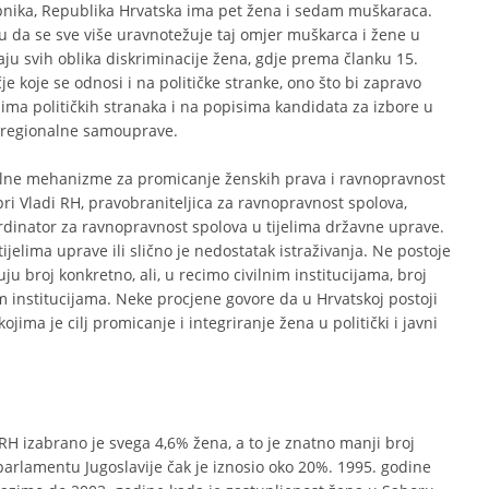
pnika, Republika Hrvatska ima pet žena i sedam muškaraca.
da se sve više uravnotežuje taj omjer muškarca i žene u
jaju svih oblika diskriminacije žena, gdje prema članku 15.
 koje se odnosi i na političke stranke, ono što bi zapravo
lima političkih stranaka i na popisima kandidata za izbore u
 i regionalne samouprave.
alne mehanizme za promicanje ženskih prava i ravnopravnost
ri Vladi RH, pravobraniteljica za ravnopravnost spolova,
rdinator za ravnopravnost spolova u tijelima državne uprave.
jelima uprave ili slično je nedostatak istraživanja. Ne postoje
ju broj konkretno, ali, u recimo civilnim institucijama, broj
m institucijama. Neke procjene govore da u Hrvatskoj postoji
jima je cilj promicanje i integriranje žena u politički i javni
H izabrano je svega 4,6% žena, a to je znatno manji broj
parlamentu Jugoslavije čak je iznosio oko 20%. 1995. godine