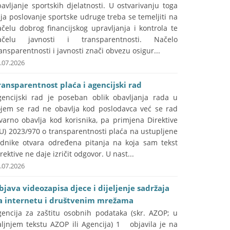
avljanje sportskih djelatnosti. U ostvarivanju toga
lja poslovanje sportske udruge treba se temeljiti na
čelu dobrog financijskog upravljanja i kontrola te
ačelu javnosti i transparentnosti. Načelo
ansparentnosti i javnosti znači obvezu osigur...
.07.2026
ransparentnost plaća i agencijski rad
gencijski rad je poseban oblik obavljanja rada u
ojem se rad ne obavlja kod poslodavca već se rad
varno obavlja kod korisnika, pa primjena Direktive
U) 2023/970 o transparentnosti plaća na ustupljene
adnike otvara određena pitanja na koja sam tekst
rektive ne daje izričit odgovor. U nast...
.07.2026
bjava videozapisa djece i dijeljenje sadržaja
a internetu i društvenim mrežama
gencija za zaštitu osobnih podataka (skr. AZOP; u
aljnjem tekstu AZOP ili Agencija) 1 objavila je na