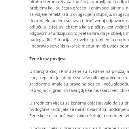
bitnim sferama života kao što je upravljanje i odluč
problemi koji su često praćeni i onim socijalnima, 
se voljele reflektirati u drugačijem stupnju, druga
doprinijele boljem sustavu i društvenoj odgovornosti
odlučuju je još uvijek tema koja plaši svijest većine 
odgovornu funkciju očito pretendira da je obavlja mu
nadograditi. Situacija se uvelike promijenila u odnos
i napravio se veliki iskorak, međutim još uvijek popr
Žene kroz povijest
U staroj Grčkoj i Rimu žene su svedene na položaj m
zbog čega im je i danju sve više bilo ograničeno kre
gradovima, imale su pravo na posjed i veću slobodu 
kao vojnički grad- država gdje se muškarci veći dio 
U srednjem vijeku se ženama objašnjavalo da su dr
tvrdoglave i odbijale se miriti s vlastitom podčinj
Žene koje nisu poštivale zakon šutnje u srednjem vi
U novom vijeku u gradskim spisima bilježene su sam