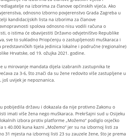
edlagatelje na izborima za članove općinskih vijeća. Ako
ovjerenstva, odnosno Izborno povjerenstvo Grada Zagreba u
lji kandidacijskih lista na izborima za članove
 ravnopravnosti spolova odnosno nisu vodili računa o
ti, o istima će obavijestiti Državno odvjetništvo Republike
va, sve to sukladno Priopćenju o zastupljenosti muškaraca i
predstavničkih tijela jedinica lokalne i područne (regionalne)
ke Hrvatske, od 19. ožujka 2021. godine.
je u mirovanje mandata dijela izabranih zastupnika te
ećava za 3-6, što znači da su žene redovito više zastupljene u
 još uvijek je nepoznanica.
ju pobijedila državu i dokazala da nije protivno Zakonu o
 listi imati više žena nego muškaraca. Prekršajni sud u Osijeku
 lokalnih izbora protiv platforme „Možemo“ podiglo osječko
a s 40.000 kuna kazni „Možemo“ jer su na izbornoj listi za
o 31 mjesta na izbornoj listi 23 su zauzele žene, što je prema