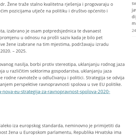
s
 dr. Žene traže stalno kvalitetna rješenja i progovaraju o
j
im pozicijama utječe na politiku i društvo općenito i
d
mr
24
a, izabrano je osam potpredsjednica te dvanaest
romjenu u odnosu na prošli saziv kada je bilo pet
Sve žene izabrane na tim mjestima, podržavaju izradu
2020. – 2025.
tovanog nasilja, borbi protiv stereotipa, uklanjanju rodnog jaza
ja u različitim sektorima gospodarstva, uklanjanju jaza
 rodne ravnoteže u odlučivanju i politici. Strategija se odvija
vanjem perspektive ravnopravnosti spolova u sve EU politike.
na-nova-eu-strategija-za-ravnopravnost-spolova-2020-
 daleko iza europskog standarda, neminovno je primijetiti da
jenost žena u Europskom parlamentu, Republika Hrvatska ima