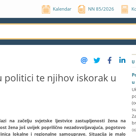
Kalendar
NN
85
/
2026
Ko
U
politici te njihov iskorak u
P
u
U
p
(
su
Za
zi na začelju svjetske ljestvice zastupljenosti žena na
br
ost žena još uvijek poprilično nezadovoljavajuća, pogotovo
06
dinica lokalne i regionalne samouprave. Situacija je malo