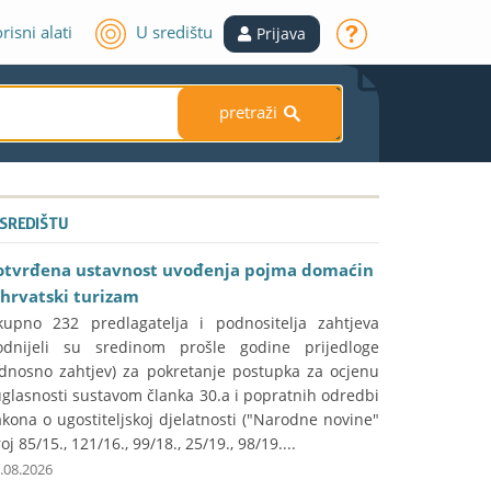
risni alati
U središtu
Prijava
pretraži
S
 SREDIŠTU
otvrđena ustavnost uvođenja pojma domaćin
 hrvatski turizam
kupno 232 predlagatelja i podnositelja zahtjeva
odnijeli su sredinom prošle godine prijedloge
odnosno zahtjev) za pokretanje postupka za ocjenu
glasnosti sustavom članka 30.a i popratnih odredbi
kona o ugostiteljskoj djelatnosti ("Narodne novine"
oj 85/15., 121/16., 99/18., 25/19., 98/19....
.08.2026