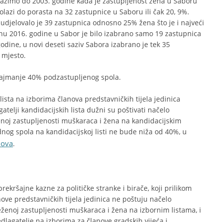
olazimo do 2003. godine kada je zastupljenost žena u Saboru
lazi do porasta na 32 zastupnice u Saboru ili čak 20, 9%.
djelovalo je 39 zastupnica odnosno 25% žena što je i najveći
nu 2016. godine u Sabor je bilo izabrano samo 19 zastupnica
dine, u novi deseti saziv Sabora izabrano je tek 35
 mjesto.
najmanje 40% podzastupljenog spola.
lista na izborima članova predstavničkih tijela jedinica
telji kandidacijskih lista dužni su poštivati načelo
enoj zastupljenosti muškaraca i žena na kandidacijskim
dnog spola na kandidacijskoj listi ne bude niža od 40%, u
lova
.
ekršajne kazne za političke stranke i birače, koji prilikom
ove predstavničkih tijela jedinica ne poštuju načelo
ženoj zastupljenosti muškaraca i žena na izbornim listama, i
lagatelje na izborima za članove gradskih vijeća i