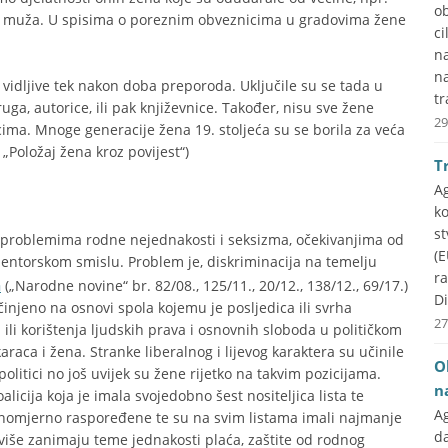
ob
og muža. U spisima o poreznim obveznicima u gradovima žene
ci
na
n
 vidljive tek nakon doba preporoda. Uključile su se tada u
tr
uga, autorice, ili pak književnice. Također, nisu sve žene
29
a. Mnoge generacije žena 19. stoljeća su se borila za veća
 „Položaj žena kroz povijest“)
T
A
k
st
problemima rodne nejednakosti i seksizma, očekivanjima od
(E
entorskom smislu. Problem je, diskriminacija na temelju
r
a
(„Narodne novine“ br. 82/08., 125/11., 20/12., 138/12., 69/17.)
Di
činjeno na osnovi spola kojemu je posljedica ili svrha
27
ili korištenja ljudskih prava i osnovnih sloboda u političkom
aca i žena. Stranke liberalnog i lijevog karaktera su učinile
O
olitici no još uvijek su žene rijetko na takvim pozicijama.
n
licija koja je imala svojedobno šest nositeljica lista te
A
nomjerno raspoređene te su na svim listama imali najmanje
d
jviše zanimaju teme jednakosti plaća, zaštite od rodnog