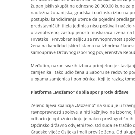
županijskih skupština odnosno 20.000,00 kuna za pr
nadležna županijska, gradska i općinska izborna p
postupku kandidiranja utvrde da pojedini predlagate
predstavničkih tijela jedinica nisu poštivali načelo
uravnoteženoj zastupljenosti muškaraca i žena na lis
Hrvatske i Pravobraniteljicu za ravnopravnost spolo
žena na kandidacijskim listama na izborima članova 
samouprave Državnog izbornog povjerenstva Republi
Međutim, nakon svakih izbora primjetno je stavljan
zamjenika i tako udio žena u Saboru se redovito pov
ulogama zamjenica i pomoćnica. Koji je razlog tome,
Platforma „Možemo“ dobila spor protiv države
Zeleno-lijeva koalicija „Možemo“ na sudu je u travn
ravnopravnosti spolova, a niti kažnjivo, na izbornoj
odbacio je optužnicu koju je nakon prošlogodišnjih
Općinsko državno odvjetništvo. Od suda se tražilo d
Gradsko vijeće Osijeka imali previše žena. Od ukupn