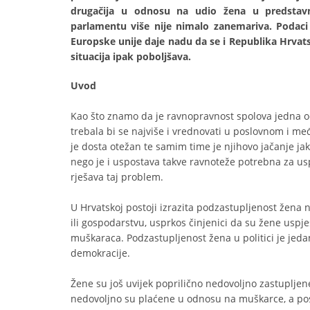
drugačija u odnosu na udio žena u predstavn
parlamentu više nije nimalo zanemariva. Podac
Europske unije daje nadu da se i Republika Hrvatsk
situacija ipak poboljšava.
Uvod
Kao što znamo da je ravnopravnost spolova jedna o
trebala bi se najviše i vrednovati u poslovnom i me
je dosta otežan te samim time je njihovo jačanje ja
nego je i uspostava takve ravnoteže potrebna za usp
rješava taj problem.
U Hrvatskoj postoji izrazita podzastupljenost žena n
ili gospodarstvu, usprkos činjenici da su žene usp
muškaraca. Podzastupljenost žena u politici je jed
demokracije.
Žene su još uvijek poprilično nedovoljno zastupljen
nedovoljno su plaćene u odnosu na muškarce, a po