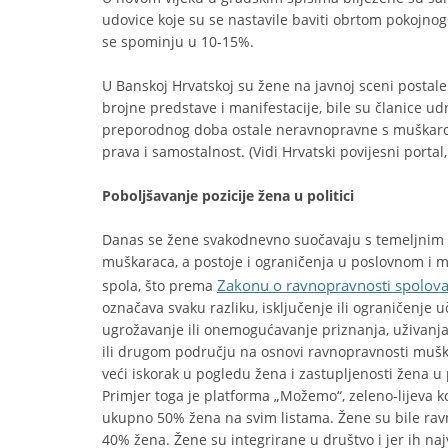
udovice koje su se nastavile baviti obrtom pokojn
se spominju u 10-15%.
U Banskoj Hrvatskoj su žene na javnoj sceni postale
brojne predstave i manifestacije, bile su članice udr
preporodnog doba ostale neravnopravne s muškarcim
prava i samostalnost. (Vidi Hrvatski povijesni portal,
Poboljšavanje pozicije žena u politici
Danas se žene svakodnevno suočavaju s temeljnim 
muškaraca, a postoje i ograničenja u poslovnom i m
Zakonu o ravnopravnosti spolov
spola, što prema
označava svaku razliku, isključenje ili ograničenje u
ugrožavanje ili onemogućavanje priznanja, uživanja 
ili drugom području na osnovi ravnopravnosti muškar
veći iskorak u pogledu žena i zastupljenosti žena u p
Primjer toga je platforma „Možemo“, zeleno-lijeva koa
ukupno 50% žena na svim listama. Žene su bile rav
40% žena. Žene su integrirane u društvo i jer ih na