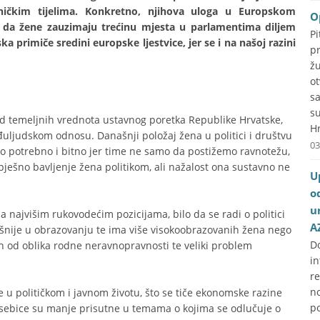
ičkim tijelima. Konkretno, njihova uloga u Europskom
O
i da žene zauzimaju trećinu mjesta u parlamentima diljem
P
a primiče sredini europske ljestvice, jer se i na našoj razini
p
ž
o
s
s
d temeljnih vrednota ustavnog poretka Republike Hrvatske,
Hr
đuljudskom odnosu. Današnji položaj žena u politici i društvu
03
ko potrebno i bitno jer time ne samo da postižemo ravnotežu,
ješno bavljenje žena politikom, ali nažalost ona sustavno ne
U
o
u
a najvišim rukovodećim pozicijama, bilo da se radi o politici
A
ješnije u obrazovanju te ima više visokoobrazovanih žena nego
D
an od oblika rodne neravnopravnosti te veliki problem
i
r
no
e u političkom i javnom životu, što se tiče ekonomske razine
p
sebice su manje prisutne u temama o kojima se odlučuje o