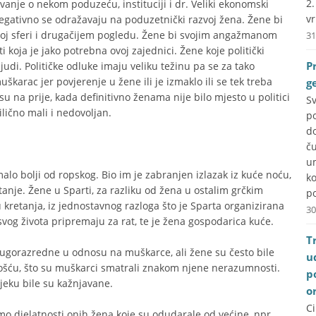
2
ivanje o nekom poduzeću, instituciji i dr. Veliki ekonomski
vr
negativno se odražavaju na poduzetnički razvoj žena. Žene bi
čijoj sferi i drugačijem pogledu. Žene bi svojim angažmanom
31
 koja je jako potrebna ovoj zajednici. Žene koje politički
P
ljudi. Političke odluke imaju veliku težinu pa se za tako
škarac jer povjerenje u žene ili je izmaklo ili se tek treba
g
u na prije, kada definitivno ženama nije bilo mjesto u politici
S
ilično mali i nedovoljan.
p
do
č
u
alo bolji od ropskog. Bio im je zabranjen izlazak iz kuće noću,
k
tanje. Žene u Sparti, za razliku od žena u ostalim grčkim
po
kretanja, iz jednostavnog razloga što je Sparta organizirana
30
svog života pripremaju za rat, te je žena gospodarica kuće.
T
ugorazredne u odnosu na muškarce, ali žene su često bile
u
enošću, što su muškarci smatrali znakom njene nerazumnosti.
p
jeku bile su kažnjavane.
o
C
o djelatnosti onih žena koje su odudarale od većine, npr.