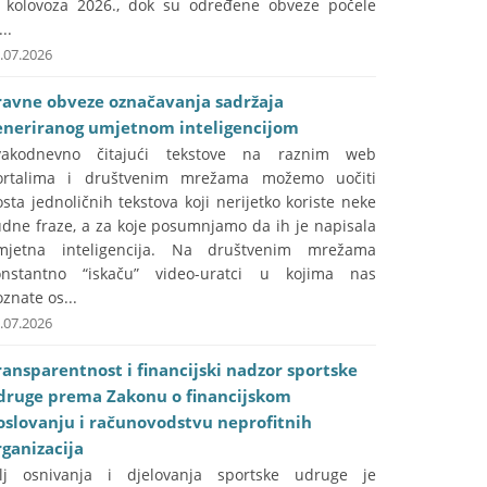
. kolovoza 2026., dok su određene obveze počele
...
.07.2026
ravne obveze označavanja sadržaja
eneriranog umjetnom inteligencijom
vakodnevno čitajući tekstove na raznim web
ortalima i društvenim mrežama možemo uočiti
sta jednoličnih tekstova koji nerijetko koriste neke
udne fraze, a za koje posumnjamo da ih je napisala
mjetna inteligencija. Na društvenim mrežama
onstantno “iskaču” video-uratci u kojima nas
znate os...
.07.2026
ransparentnost i financijski nadzor sportske
druge prema Zakonu o financijskom
oslovanju i računovodstvu neprofitnih
rganizacija
ilj osnivanja i djelovanja sportske udruge je