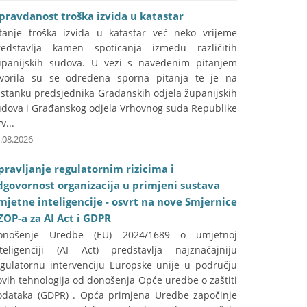
pravdanost troška izvida u katastar
itanje troška izvida u katastar već neko vrijeme
redstavlja kamen spoticanja između različitih
upanijskih sudova. U vezi s navedenim pitanjem
tvorila su se određena sporna pitanja te je na
astanku predsjednika Građanskih odjela županijskih
udova i Građanskog odjela Vrhovnog suda Republike
v...
.08.2026
pravljanje regulatornim rizicima i
dgovornost organizacija u primjeni sustava
mjetne inteligencije - osvrt na nove Smjernice
ZOP-a za AI Act i GDPR
onošenje Uredbe (EU) 2024/1689 o umjetnoj
nteligenciji (AI Act) predstavlja najznačajniju
egulatornu intervenciju Europske unije u području
vih tehnologija od donošenja Opće uredbe o zaštiti
odataka (GDPR) . Opća primjena Uredbe započinje