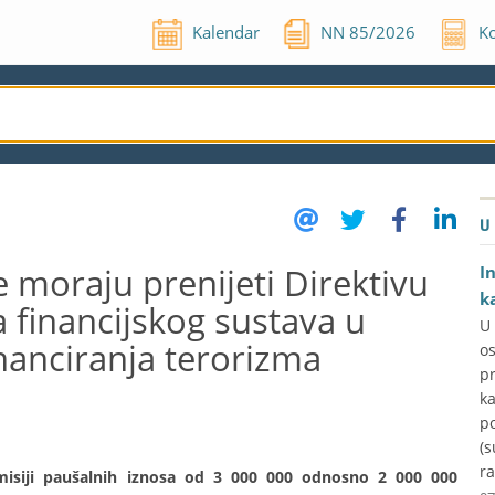
Kalendar
NN
85
/
2026
Ko
U
 moraju prenijeti Direktivu
I
k
 financijskog sustava u
U
inanciranja terorizma
o
p
k
p
(s
ra
isiji paušalnih iznosa od 3 000 000 odnosno 2 000 000