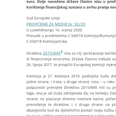
eura. Dvije navedene države članice nisu u pred
korištenja financijskog sustava u svrhu pranja novc
Sud Europske unije
PRIOPĆENJE ZA MEDIJE br. 92/20
U Luxembourgu 16. srpnja 2020.
Presude u predmetima C-549/18 Komisija/Rumunjsk
C-550/18 Komisija/Irska
1
2015/849
Direktiva
ima za cilj sprečavanje korišt
ili financiranja terorizma. Države članice trebale s
26. lipnja 2017. te priopćiti Europskoj komisiji mje
Komisija je 27. kolovoza 2018. podnijela Sudu d
jedne strane, i Irska, s druge strane, nisu – u ro
potpunosti prenijele Direktivu 2015/849, niti su 
toga, ona je od Suda zahtijevala da, na temelju čl
strane, na plaćanje dnevne novčane kazne, počevš
prenošenje te direktive, i, s druge strane, na 
obavijestila Sud da djelomično povlači svoju tužbu
jer je taj zahtjev postao bespredmetan nakon potpu