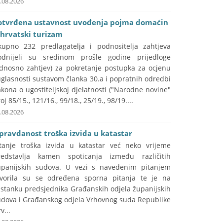
.08.2026
otvrđena ustavnost uvođenja pojma domaćin
 hrvatski turizam
kupno 232 predlagatelja i podnositelja zahtjeva
odnijeli su sredinom prošle godine prijedloge
odnosno zahtjev) za pokretanje postupka za ocjenu
glasnosti sustavom članka 30.a i popratnih odredbi
kona o ugostiteljskoj djelatnosti ("Narodne novine"
oj 85/15., 121/16., 99/18., 25/19., 98/19....
.08.2026
pravdanost troška izvida u katastar
itanje troška izvida u katastar već neko vrijeme
redstavlja kamen spoticanja između različitih
upanijskih sudova. U vezi s navedenim pitanjem
tvorila su se određena sporna pitanja te je na
astanku predsjednika Građanskih odjela županijskih
udova i Građanskog odjela Vrhovnog suda Republike
v...