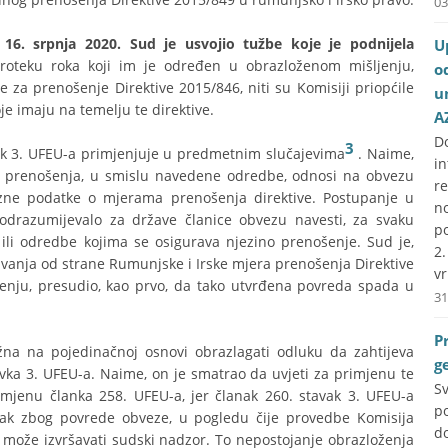
03
16. srpnja 2020. Sud je usvojio tužbe koje je podnijela
U
roteku roka koji im je određen u obrazloženom mišljenju,
o
e za prenošenje Direktive 2015/846, niti su Komisiji priopćile
u
je imaju na temelju te direktive.
A
D
3
ak 3. UFEU-a primjenjuje u predmetnim slučajevima
. Naime,
i
a prenošenja, u smislu navedene odredbe, odnosi na obvezu
r
izne podatke o mjerama prenošenja direktive. Postupanje u
no
odrazumijevalo za države članice obvezu navesti, za svaku
p
li odredbe kojima se osigurava njezino prenošenje. Sud je,
2
ćavanja od strane Rumunjske i Irske mjera prenošenja Direktive
vr
nju, presudio, kao prvo, da tako utvrđena povreda spada u
31
P
žna na pojedinačnoj osnovi obrazlagati odluku da zahtijeva
g
vka 3. UFEU-a. Naime, on je smatrao da uvjeti za primjenu te
S
imjenu članka 258. UFEU-a, jer članak 260. stavak 3. UFEU-a
p
k zbog povrede obveze, u pogledu čije provedbe Komisija
do
može izvršavati sudski nadzor. To nepostojanje obrazloženja