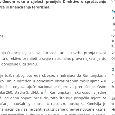
07
viđenom roku u cijelosti prenijele Direktivu o sprečavanju
a ili financiranja terorizma.
P
u
U
p
a i
(
su
Za
br
enja financijskog sustava Europske unije u svrhu pranja novca
u tu direktivu prenijeti u svoje nacionalno pravo najkasnije do
06
re donesene u tu svrhu.
O
vije tužbe zbog povrede obveze, smatrajući da Rumunjska, s
P
ku koji im je određen u odnosnim obrazloženim mišljenjima – u
p
priopćile odgovarajuće nacionalne mjere za prenošenje. Osim
ž
2
anka 260. stavka 3. UFEU-a
, Rumunjsku i Irsku osudi, s jedne
o
i od dana objave presude, zato što nije priopćila mjere za
s
plaćanje paušalnog iznosa. U nastavku postupka Komisija je
s
 na način da više ne zahtijeva izricanje dnevne novčane kazne,
Hr
nog prenošenja Direktive 2015/849 u rumunjsko i irsko pravo.