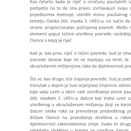
Kao četvrto, kada je riječ o izračunu paušalnih 
podsjetio na to da ima pravo, izvršavajući svoju
prijedlozima Komisije, utvrditi visinu paušalnog
temelju članka 260. stavka 3. UFEU-a, na način da 
strane, proporcionalan počinjenoj povredi. Među 
elementi poput težine utvrđene povrede, razdoblja
članice o kojoj je riječ.
Kad je, kao prvo, riječ o težini povrede, Sud je s
povrede obveze koje im se stavljaju na teret, t
obrazloženim mišljenjima, tako da djelotvornost pra
Što se, kao drugo, tiče trajanja povrede, Sud je pod
trenutak u kojem je Sud ocjenjivao činjenice, odno
koje valja uzeti u obzir radi utvrđivanja visine pa
260. stavkom 3. UFEU-a, datum koji treba uzeti z
utvrđenog u obrazloženom mišljenju (koji se korist
datum isteka roka za prenošenje predviđenog pr
države članice na prenošenje direktiva u roko
djelotvornost zakonodavstva Unije. Svako bi drugo
odredaba direktiva u kojima se utvrđuje datum 