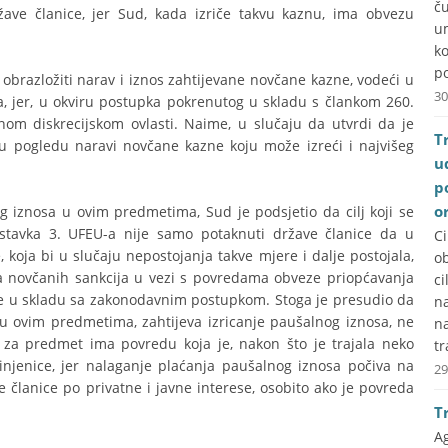
č
ve članice, jer Sud, kada izriče takvu kaznu, ima obvezu
u
k
po
obrazložiti narav i iznos zahtijevane novčane kazne, vodeći u
30
, jer, u okviru postupka pokrenutog u skladu s člankom 260.
om diskrecijskom ovlasti. Naime, u slučaju da utvrdi da je
T
 u pogledu naravi novčane kazne koju može izreći i najvišeg
u
p
o
g iznosa u ovim predmetima, Sud je podsjetio da cilj koji se
stavka 3. UFEU-a nije samo potaknuti države članice da u
C
ja bi u slučaju nepostojanja takve mjere i dalje postojala,
ob
nja novčanih sankcija u vezi s povredama obveze priopćavanja
ci
e u skladu sa zakonodavnim postupkom. Stoga je presudio da
na
 u ovim predmetima, zahtijeva izricanje paušalnog iznosa, ne
n
za predmet ima povredu koja je, nakon što je trajala neko
tr
injenice, jer nalaganje plaćanja paušalnog iznosa počiva na
29
e članice po privatne i javne interese, osobito ako je povreda
T
A