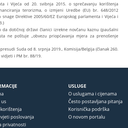
a i Vijeća od 20. svibnja 2015. o sprečavanju korištenja
inanciranja terorizma, o izmjeni Uredbe (EU) br. 648/2012
n snage Direktive 2005/60/EZ Europskog parlamenta i Vijeća i
3.)
da dotičnoj državi članici izrekne novčanu kaznu (paušalni
ista ne poštuje „obvezu priopćavanja mjera za prenošenje
presudi Suda od 8. srpnja 2019., Komisija/Belgija (članak 260.
; vidjeti i PM br. 88/19.
RMACIJE
USLUGE
ma
O uslugama i cijenama
 us
Često postavljana pitanja
 korištenja
Korisnička podrška
vjeti poslovanja
O novom portalu
a privatnosti