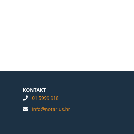
KONTAKT
01 5999 918
info@notarius.hr