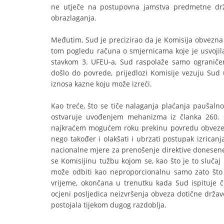
ne utječe na postupovna jamstva predmetne drža
obrazlaganja.
Međutim, Sud je precizirao da je Komisija obvezna 
tom pogledu računa o smjernicama koje je usvojila
stavkom 3. UFEU-a, Sud raspolaže samo ograničen
došlo do povrede, prijedlozi Komisije vezuju Sud
iznosa kazne koju može izreći.
Kao treće, što se tiče nalaganja plaćanja paušalno
ostvaruje uvođenjem mehanizma iz članka 260. 
najkraćem mogućem roku prekinu povredu obveze, ko
nego također i olakšati i ubrzati postupak izrica
nacionalne mjere za prenošenje direktive donesen
se Komisijinu tužbu kojom se, kao što je to slučaj
može odbiti kao neproporcionalnu samo zato što 
vrijeme, okončana u trenutku kada Sud ispituje č
ocjeni posljedica neizvršenja obveza dotične držav
postojala tijekom dugog razdoblja.