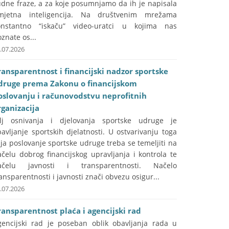
udne fraze, a za koje posumnjamo da ih je napisala
mjetna inteligencija. Na društvenim mrežama
onstantno “iskaču” video-uratci u kojima nas
znate os...
.07.2026
ransparentnost i financijski nadzor sportske
druge prema Zakonu o financijskom
oslovanju i računovodstvu neprofitnih
rganizacija
ilj osnivanja i djelovanja sportske udruge je
avljanje sportskih djelatnosti. U ostvarivanju toga
lja poslovanje sportske udruge treba se temeljiti na
čelu dobrog financijskog upravljanja i kontrola te
ačelu javnosti i transparentnosti. Načelo
ansparentnosti i javnosti znači obvezu osigur...
.07.2026
ransparentnost plaća i agencijski rad
gencijski rad je poseban oblik obavljanja rada u