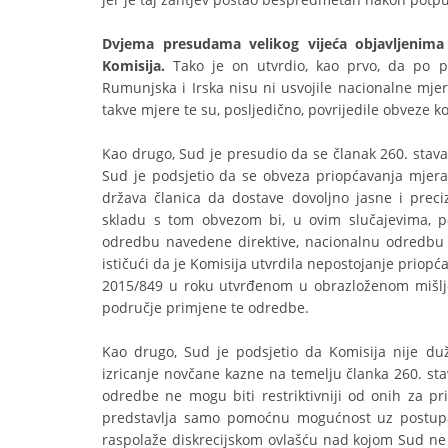
Dvjema presudama velikog vijeća objavljenima 
Komisija.
Tako je on utvrdio, kao prvo, da po p
Rumunjska i Irska nisu ni usvojile nacionalne mjer
takve mjere te su, posljedično, povrijedile obveze ko
Kao drugo, Sud je presudio da se članak 260. stav
Sud je podsjetio da se obveza priopćavanja mjer
država članica da dostave dovoljno jasne i prec
skladu s tom obvezom bi, u ovim slučajevima, p
odredbu navedene direktive, nacionalnu odredbu i
ističući da je Komisija utvrdila nepostojanje priop
2015/849 u roku utvrđenom u obrazloženom mišlje
područje primjene te odredbe.
Kao drugo, Sud je podsjetio da Komisija nije du
izricanje novčane kazne na temelju članka 260. sta
odredbe ne mogu biti restriktivniji od onih za pr
predstavlja samo pomoćnu mogućnost uz postupa
raspolaže diskrecijskom ovlašću nad kojom Sud ne 