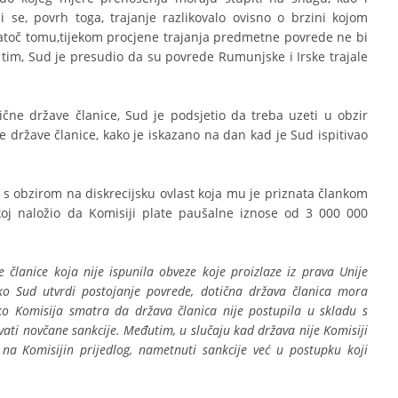
 se, povrh toga, trajanje razlikovalo ovisno o brzini kojom
atoč tomu,tijekom procjene trajanja predmetne povrede ne bi
s tim, Sud je presudio da su povrede Rumunjske i Irske trajale
ične države članice, Sud je podsjetio da treba uzeti u obzir
države članice, kako je iskazano na dan kad je Sud ispitivao
i s obzirom na diskrecijsku ovlast koja mu je priznata člankom
koj naložio da Komisiji plate paušalne iznose od 3 000 000
lanice koja nije ispunila obveze koje proizlaze iz prava Unije
Ako Sud utvrdi postojanje povrede, dotična država članica mora
o Komisija smatra da država članica nije postupila u skladu s
ati novčane sankcije. Međutim, u slučaju kad država nije Komisiji
 na Komisijin prijedlog, nametnuti sankcije već u postupku koji