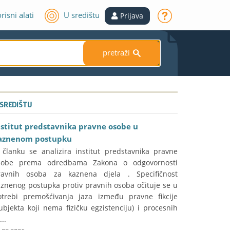
risni alati
U središtu
Prijava
pretraži
S
 SREDIŠTU
nstitut predstavnika pravne osobe u
aznenom postupku
 članku se analizira institut predstavnika pravne
sobe prema odredbama Zakona o odgovornosti
ravnih osoba za kaznena djela . Specifičnost
aznenog postupka protiv pravnih osoba očituje se u
otrebi premošćivanja jaza između pravne fikcije
ubjekta koji nema fizičku egzistenciju) i procesnih
...