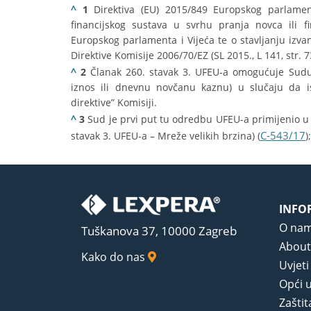
^
1
Direktiva (EU) 2015/849 Europskog parlament
financijskog sustava u svrhu pranja novca ili f
Europskog parlamenta i Vijeća te o stavljanju izva
Direktive Komisije 2006/70/EZ (SL 2015., L 141, str. 7
^
2
Članak 260. stavak 3. UFEU-a omogućuje Sudu 
iznos ili dnevnu novčanu kaznu) u slučaju da 
direktive” Komisiji.
^
3
Sud je prvi put tu odredbu UFEU-a primijenio u 
C-543/17
stavak 3. UFEU-a – Mreže velikih brzina) (
)
INFO
O na
Tuškanova 37, 10000 Zagreb
About
Kako do nas
Uvjeti
Opći u
Zaštit