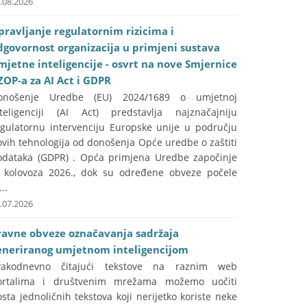
.08.2026
pravljanje regulatornim rizicima i
dgovornost organizacija u primjeni sustava
mjetne inteligencije - osvrt na nove Smjernice
ZOP-a za AI Act i GDPR
onošenje Uredbe (EU) 2024/1689 o umjetnoj
nteligenciji (AI Act) predstavlja najznačajniju
egulatornu intervenciju Europske unije u području
vih tehnologija od donošenja Opće uredbe o zaštiti
odataka (GDPR) . Opća primjena Uredbe započinje
. kolovoza 2026., dok su određene obveze počele
...
.07.2026
ravne obveze označavanja sadržaja
eneriranog umjetnom inteligencijom
vakodnevno čitajući tekstove na raznim web
ortalima i društvenim mrežama možemo uočiti
sta jednoličnih tekstova koji nerijetko koriste neke