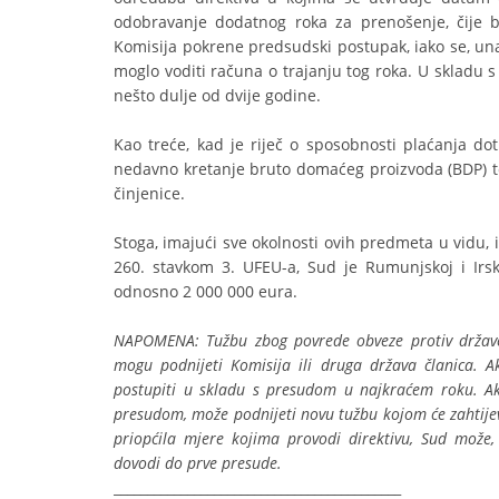
odobravanje dodatnog roka za prenošenje, čije bi
Komisija pokrene predsudski postupak, iako se, un
moglo voditi računa o trajanju tog roka. U skladu 
nešto dulje od dvije godine.
Kao treće, kad je riječ o sposobnosti plaćanja dot
nedavno kretanje bruto domaćeg proizvoda (BDP) te 
činjenice.
Stoga, imajući sve okolnosti ovih predmeta u vidu, 
260. stavkom 3. UFEU-a, Sud je Rumunjskoj i Irs
odnosno 2 000 000 eura.
NAPOMENA: Tužbu zbog povrede obveze protiv države č
mogu podnijeti Komisija ili druga država članica. 
postupiti u skladu s presudom u najkraćem roku. Ak
presudom, može podnijeti novu tužbu kojom će zahtijev
priopćila mjere kojima provodi direktivu, Sud može,
dovodi do prve presude.
___________________________________________