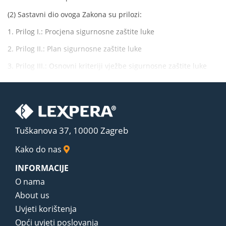
(2) Sastavni dio ovoga Zakona su prilozi:
1. Prilog I.: Procjena sigurnosne zaštite luke
2. Prilog II.: Plan sigurnosne zaštite luke
3. Prilog III.: Osnovni kriteriji vježbe sigurnosne zaštite luke
Tuškanova 37, 10000 Zagreb
Kako do nas
INFORMACIJE
O nama
About us
Uvjeti korištenja
Opći uvjeti poslovanja