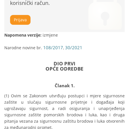
korisnički račun.
Prijava
Napomena verzije:
izmjene
108/2017
30/2021
Narodne novine br.
,
DIO PRVI
OPĆE ODREDBE
Članak 1.
(1) Ovim se Zakonom utvrđuju postupci i mjere sigurnosne 
zaštite u slučaju sigurnosne prijetnje i događaja koji 
ugrožavaju sigurnost, a radi osiguranja i unaprjeđenja 
sigurnosne zaštite pomorskih brodova i luka, kao i druga 
pitanja vezana za sigurnosnu zaštitu brodova i luka otvorenih 
za međunarodni promet.